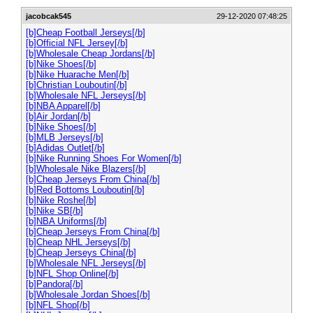
jacobcak545
29-12-2020 07:48:25
[b]Cheap Football Jerseys[/b]
[b]Official NFL Jersey[/b]
[b]Wholesale Cheap Jordans[/b]
[b]Nike Shoes[/b]
[b]Nike Huarache Men[/b]
[b]Christian Louboutin[/b]
[b]Wholesale NFL Jerseys[/b]
[b]NBA Apparel[/b]
[b]Air Jordan[/b]
[b]Nike Shoes[/b]
[b]MLB Jerseys[/b]
[b]Adidas Outlet[/b]
[b]Nike Running Shoes For Women[/b]
[b]Wholesale Nike Blazers[/b]
[b]Cheap Jerseys From China[/b]
[b]Red Bottoms Louboutin[/b]
[b]Nike Roshe[/b]
[b]Nike SB[/b]
[b]NBA Uniforms[/b]
[b]Cheap Jerseys From China[/b]
[b]Cheap NHL Jerseys[/b]
[b]Cheap Jerseys China[/b]
[b]Wholesale NFL Jerseys[/b]
[b]NFL Shop Online[/b]
[b]Pandora[/b]
[b]Wholesale Jordan Shoes[/b]
[b]NFL Shop[/b]