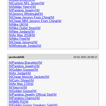
[b]Custom NFL Jersey[/b]
[b]Adidas Yeezy[/b]
[b]Pandora Jewelry[/b]
[b]Jerseys Wholesale[/b]
[b]Cheap Jerseys From China[/b]
[b]Cheap NBA Jerseys From China[/b]
[b]Nike UK[/b]
[b]Nike Outlet Store[/b]
[b]New Jordans[/b]
[b]Air Max 2019[/b]
[b]Nike Free[/b]
[b]Cheap Jerseys[/b]
[b]Wholesale Jordan[/b]
jacobcak545
10-01-2021 20:49:17
[b]Pandora Bracelets[/b]
[b]Pandora Jewelry[/b]
[b]Golden Gooses[/b]
[b]Air Jordan[/b]
[b]Cheap Moncler Jackets[/b]
[b]Curry Shoes[/b]
[b]Air Max 270[/b]
[b]Yeezys[/b]
[b]Golden Goose[/b]
[b]Pandora Jewelry Official Site[/b]
[b]Pandora Charms[/b]
[b]NMD R1[/b]
[b]Golden Goose Sneakers Sale[/b]