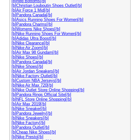
[b]Red Bottoms[/b]
[b]Christian Louboutin Shoes Outlet[/b]
[b]Air Force 1 Mid[/b]
[b]Pandora Canada[/b]
[b]Asics Running Shoes For Women[/b]
[b]Pandora Charms[/b]
[b]Womens Nike Shoes[/b]
[b]Nike Running Shoes For Women[/b]
[b]Adidas Ultra Boost[/b]
[b]Nike Clearance[/b]
[b]Nike Air Zoom[/b]
[b]Air Max 98 Gundam[/b]
[b]Nike Shoes[/b]
[b]Pandora Canada[/b]
[b]Nike Shoes[/b]
[b]Air Jordan Sneakers[/b]
[b]Nike Factory Outlet[/b]
[b]Custom NBA Jerseys[/b]
[b]Nike Air Max 720[/b]
[b]Nike Outlet Store Online Shopping[/b]
[b]Pandora Rings Official Site[/b]
[b]NFL Store Online Shopping[/b]
[b]Air Max 2019[/b]
[b]Nike Sneaker[/b]
[b]Pandora Jewelry[/b]
[b]Nike Sneakers[/b]
[b]Nike Factory[/b]
[b]Pandora Outlet[/b]
[b]Cheap Nike Shoes[/b]
[b]Nike Presto[/b]