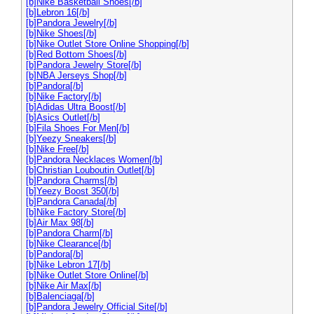
[b]Nike Basketball Shoes[/b]
[b]Lebron 16[/b]
[b]Pandora Jewelry[/b]
[b]Nike Shoes[/b]
[b]Nike Outlet Store Online Shopping[/b]
[b]Red Bottom Shoes[/b]
[b]Pandora Jewelry Store[/b]
[b]NBA Jerseys Shop[/b]
[b]Pandora[/b]
[b]Nike Factory[/b]
[b]Adidas Ultra Boost[/b]
[b]Asics Outlet[/b]
[b]Fila Shoes For Men[/b]
[b]Yeezy Sneakers[/b]
[b]Nike Free[/b]
[b]Pandora Necklaces Women[/b]
[b]Christian Louboutin Outlet[/b]
[b]Pandora Charms[/b]
[b]Yeezy Boost 350[/b]
[b]Pandora Canada[/b]
[b]Nike Factory Store[/b]
[b]Air Max 98[/b]
[b]Pandora Charm[/b]
[b]Nike Clearance[/b]
[b]Pandora[/b]
[b]Nike Lebron 17[/b]
[b]Nike Outlet Store Online[/b]
[b]Nike Air Max[/b]
[b]Balenciaga[/b]
[b]Pandora Jewelry Official Site[/b]