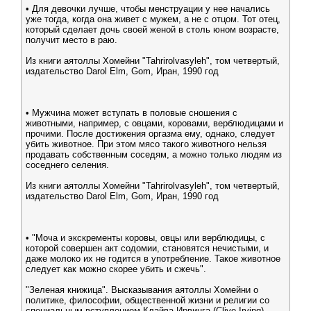
• Для девочки лучше, чтобы менструации у нее начались
уже тогда, когда она живет с мужем, а не с отцом. Тот отец,
который сделает дочь своей женой в столь юном возрасте,
получит место в раю.
Из книги аятоллы Хомейни "Tahrirolvasyleh", том четвертый,
издательство Darol Elm, Gom, Иран, 1990 год
• Мужчина может вступать в половые сношения с
животными, например, с овцами, коровами, верблюдицами и
прочими. После достижения оргазма ему, однако, следует
убить животное. При этом мясо такого животного нельзя
продавать собственным соседям, а можно только людям из
соседнего селения.
Из книги аятоллы Хомейни "Tahrirolvasyleh", том четвертый,
издательство Darol Elm, Gom, Иран, 1990 год
• "Моча и экскременты коровы, овцы или верблюдицы, с
которой совершен акт содомии, становятся нечистыми, и
даже молоко их не годится в употребление. Такое животное
следует как можно скорее убить и сжечь".
"Зеленая книжица". Высказывания аятоллы Хомейни о
политике, философии, общественной жизни и религии со
специальным вступлением Клайва Ирвинга (Clive Irving),