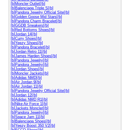
[b]Moncler Outlet[/b]
[b]Balenciaga Triple S[/b]
[b]Pandora Jewelry Official Site[/b]
[b]Golden Goose Mid Stars[/b]
[b]Pandora Charm Bracelet[/b]
[b]GGDB Sneakers[/b]
[b]Red Bottoms Shoes[/b]
[b]Jordan 14[/b]
[b]Curry Shoes[/b]
[b]Yeezy Shoes[/b]
[b]Pandora Bracelet[/b]
[b]Jordan Retro 11[/b]
[b]James Harden Shoes[/b]
[b]Pandora Jewelry[/b]
[b]Pandora Jewelry[/b]
[b]Jordan Shoes[/b]
[b]Moncler Jackets[/b]
[b]Adidas NMD[/b]
[b]Air Jordan 9[/b]
[b]Air Jordan 11[/b]
[b]Pandora Jewelry Official Site[/b]
[b]Jordan 12[/b]
[b]Adidas NMD R1[/b]
[b]Nike Air Force 1[/b]
[b]Jackets Moncler[/b]
[b]Pandora Jewelry[/b]
[b]Space Jam 11[/b]
[b]Balenciaga Shoes[/b]
[b]Yeezy Boost 350 V2[/b]
[b]ECCO Shoes[/b]