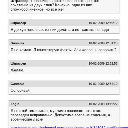
Штрассер
, ты вообще в состояние понять простое
сочетание из двух слов? Конечно, одно из них
сложносочинённое, но всё же!
Штрассер
10-02-2009 12:49:12
Я до хуя чего в состоянии делать, а вот хамить не надо
Ganmrak
10-02-2009 12:51:20
Я не хамлю. Я констатирую факты. Или желаешь оспорить?
Штрассер
10-02-2009 12:52:56
Желаю.
Ganmrak
10-02-2009 12:54:10
Оспоривай.
Zogin
10-02-2009 13:19:22
Я по этой теме читал, муслимы заявляют, что текст
переведен неправильно. Допустима вовсе не содомия, а
эротические ласки
http://community.livejournal.com/apocalypse_cult/843082.html#comme