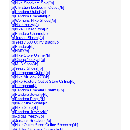
[b]Nike Sneakers Sale[/b]
[b]Christian Louboutin Outlet[/b]
[b]Pandora Outlet[/b]
[b]Pandora Bracelets[/b]
[b]Womens Nike Shoes[/b]
[b]Nike Yeezy[/b]
[b]Nike Outlet Store[/b]
[b]Pandora Charms[/b]
[b]Jordan Shoes[/b]
[b]Yeezy 500 Utility Black[/b]
[b]Pandora[/b]
[b]NMD[/b]
[b]Nike Store Online[/b]
[b]Cheap Yeezys[/b]
[b]MLB Shop[/b]
[b]Yeezy Shoes[/b]
[b]Ferragamo Outlet[/b]
[b]Nike Air Max 270[/b]
[b]Nike Factory Outlet Store Online[/b]
[b]Ferragamo[/b]
[b]Pandora Bracelet Charms[/b]
[b]Pandora Jewelry[/b]
[b]Pandora Rings[/b]
[b]New Nike Shoes[/b]
[b]Nike Store[/b]
[b]Pandora Jewelry[/b]
[b]Adidas Yeezy[/b]
[b]Jordans Sneakers[/b]
[b]Nike Outlet Store Online Shopping[/b]
[b]Adidas Originals Superstar[/b]