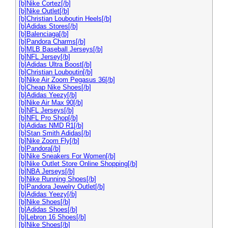
[b]Nike Cortez[/b]
[b]Nike Outlet[/b]
[b]Christian Louboutin Heels[/b]
[b]Adidas Stores[/b]
[b]Balenciaga[/b]
[b]Pandora Charms[/b]
[b]MLB Baseball Jerseys[/b]
[b]NFL Jersey[/b]
[b]Adidas Ultra Boost[/b]
[b]Christian Louboutin[/b]
[b]Nike Air Zoom Pegasus 36[/b]
[b]Cheap Nike Shoes[/b]
[b]Adidas Yeezy[/b]
[b]Nike Air Max 90[/b]
[b]NFL Jerseys[/b]
[b]NFL Pro Shop[/b]
[b]Adidas NMD R1[/b]
[b]Stan Smith Adidas[/b]
[b]Nike Zoom Fly[/b]
[b]Pandora[/b]
[b]Nike Sneakers For Women[/b]
[b]Nike Outlet Store Online Shopping[/b]
[b]NBA Jerseys[/b]
[b]Nike Running Shoes[/b]
[b]Pandora Jewelry Outlet[/b]
[b]Adidas Yeezy[/b]
[b]Nike Shoes[/b]
[b]Adidas Shoes[/b]
[b]Lebron 16 Shoes[/b]
[b]Nike Shoes[/b]