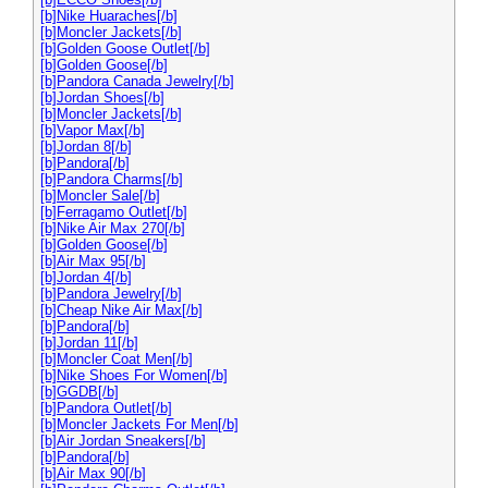
[b]Nike Huaraches[/b]
[b]Moncler Jackets[/b]
[b]Golden Goose Outlet[/b]
[b]Golden Goose[/b]
[b]Pandora Canada Jewelry[/b]
[b]Jordan Shoes[/b]
[b]Moncler Jackets[/b]
[b]Vapor Max[/b]
[b]Jordan 8[/b]
[b]Pandora[/b]
[b]Pandora Charms[/b]
[b]Moncler Sale[/b]
[b]Ferragamo Outlet[/b]
[b]Nike Air Max 270[/b]
[b]Golden Goose[/b]
[b]Air Max 95[/b]
[b]Jordan 4[/b]
[b]Pandora Jewelry[/b]
[b]Cheap Nike Air Max[/b]
[b]Pandora[/b]
[b]Jordan 11[/b]
[b]Moncler Coat Men[/b]
[b]Nike Shoes For Women[/b]
[b]GGDB[/b]
[b]Pandora Outlet[/b]
[b]Moncler Jackets For Men[/b]
[b]Air Jordan Sneakers[/b]
[b]Pandora[/b]
[b]Air Max 90[/b]