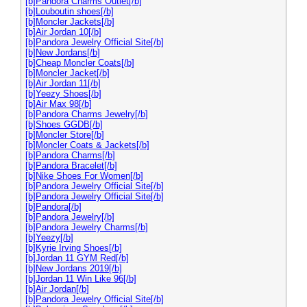
[b]Pandora Charms Outlet[/b]
[b]Louboutin shoes[/b]
[b]Moncler Jackets[/b]
[b]Air Jordan 10[/b]
[b]Pandora Jewelry Official Site[/b]
[b]New Jordans[/b]
[b]Cheap Moncler Coats[/b]
[b]Moncler Jacket[/b]
[b]Air Jordan 11[/b]
[b]Yeezy Shoes[/b]
[b]Air Max 98[/b]
[b]Pandora Charms Jewelry[/b]
[b]Shoes GGDB[/b]
[b]Moncler Store[/b]
[b]Moncler Coats & Jackets[/b]
[b]Pandora Charms[/b]
[b]Pandora Bracelet[/b]
[b]Nike Shoes For Women[/b]
[b]Pandora Jewelry Official Site[/b]
[b]Pandora Jewelry Official Site[/b]
[b]Pandora[/b]
[b]Pandora Jewelry[/b]
[b]Pandora Jewelry Charms[/b]
[b]Yeezy[/b]
[b]Kyrie Irving Shoes[/b]
[b]Jordan 11 GYM Red[/b]
[b]New Jordans 2019[/b]
[b]Jordan 11 Win Like 96[/b]
[b]Air Jordan[/b]
[b]Pandora Jewelry Official Site[/b]