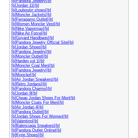
[b]Pandora Jewelry[/b]
[b]Jordan 11[/b]
[b]Louboutin shoes[/b]
[b]Moncler Jackets[/b]
[b]Ferragamo Outlet[/b]
[b]Women Moncler Vest[/b]
[b]Nike Vapormax[/b]
[b]Nike Air Force[/b]
[b]Goyard Handbags[/b]
[b]Pandora Jewelry Official Site[/b]
[b]Jordan Shoes[/b]
[b]Pandora Jewelry[/b]
[b]Moncler Outlet[/b]
[b]Harden vol 1[/b]
[b]Moncler Coat Men[/b]
[b]Pandora Jewelry[/b]
[b]Moncler[/b]
[b]Air Jordan Sneakers[/b]
[b]Retro Jordans[/b]
[b]Pandora Charms[/b]
[b]Jordan 9[/b]
[b]Cheap Jordan Shoes For Men[/b]
[b]Moncler Coats For Men[/b]
[b]Air Jordan 4[/b]
[b]Pandora Outlet[/b]
[b]Jordan Shoes For Women[/b]
[b]Valentino[/b]
[b]Balenciaga Sneakers[/b]
[b]Pandora Outlet Online[/b]
[b]Kyrie Shoes[/b]