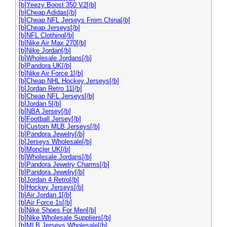
[b]Yeezy Boost 350 V2[/b]
[b]Cheap Adidas[/b]
[b]Cheap NFL Jerseys From China[/b]
[b]Cheap Jerseys[/b]
[b]NFL Clothing[/b]
[b]Nike Air Max 270[/b]
[b]Nike Jordan[/b]
[b]Wholesale Jordans[/b]
[b]Pandora UK[/b]
[b]Nike Air Force 1[/b]
[b]Cheap NHL Hockey Jerseys[/b]
[b]Jordan Retro 11[/b]
[b]Cheap NFL Jerseys[/b]
[b]Jordan 5[/b]
[b]NBA Jersey[/b]
[b]Football Jersey[/b]
[b]Custom MLB Jerseys[/b]
[b]Pandora Jewelry[/b]
[b]Jerseys Wholesale[/b]
[b]Moncler UK[/b]
[b]Wholesale Jordans[/b]
[b]Pandora Jewelry Charms[/b]
[b]Pandora Jewelry[/b]
[b]Jordan 4 Retro[/b]
[b]Hockey Jerseys[/b]
[b]Air Jordan 1[/b]
[b]Air Force 1s[/b]
[b]Nike Shoes For Men[/b]
[b]Nike Wholesale Suppliers[/b]
[b]MLB Jerseys Wholesale[/b]