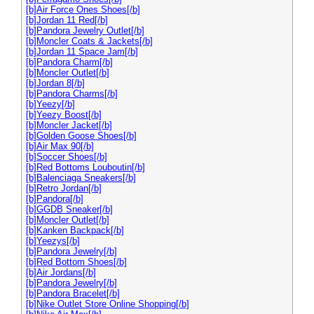
[b]Air Force Ones Shoes[/b]
[b]Jordan 11 Red[/b]
[b]Pandora Jewelry Outlet[/b]
[b]Moncler Coats & Jackets[/b]
[b]Jordan 11 Space Jam[/b]
[b]Pandora Charm[/b]
[b]Moncler Outlet[/b]
[b]Jordan 8[/b]
[b]Pandora Charms[/b]
[b]Yeezy[/b]
[b]Yeezy Boost[/b]
[b]Moncler Jacket[/b]
[b]Golden Goose Shoes[/b]
[b]Air Max 90[/b]
[b]Soccer Shoes[/b]
[b]Red Bottoms Louboutin[/b]
[b]Balenciaga Sneakers[/b]
[b]Retro Jordan[/b]
[b]Pandora[/b]
[b]GGDB Sneaker[/b]
[b]Moncler Outlet[/b]
[b]Kanken Backpack[/b]
[b]Yeezys[/b]
[b]Pandora Jewelry[/b]
[b]Red Bottom Shoes[/b]
[b]Air Jordans[/b]
[b]Pandora Jewelry[/b]
[b]Pandora Bracelet[/b]
[b]Nike Outlet Store Online Shopping[/b]