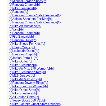
[b]Michael Jordan Shoes[/b]
[b]Pandora Charms[/b]
[b]Nike Clearance[/b]
[b]Pandora[/b]
[b]Pandora Charms Sale Clearance[/b]
[b]Adidas Sneakers For Men[/b]
[b]Pandora Charms Sale Clearance[/b]
[b]Nike Air Huarache[/b]
[b]Vans[/b]
[b]Pandora Charms[/b]
[b]Fila Sandals[/b]
[b]Pandora Outlet[/b]
[b]Nike Shoes For Kids[/b]
[b]Cheap Yeezy[/b]
[b]Louboutin Outlet[/b]
[b]Pandora Rings[/b]
[b]Jordan Retro 11[/b]
[b]Nike Outlet[/b]
[b]Nike Clearance[/b]
[b]Nike Air Max 270 Women's[/b]
[b]Nike Clearance Store[/b]
[b]MLB Jerseys[/b]
[b]Nike Air Max 2019[/b]
[b]Pandora Jewelry Rings[/b]
[b]Nike Shox For Women[/b]
[b]Nike Outlet Store[/b]
[b]Nike Sneakers[/b]
[b]Air Jordan Retro[/b]
[b]Yeezy Boost 350 V2[/b]
[b]Nike Factory Outlet Store Online[/b]