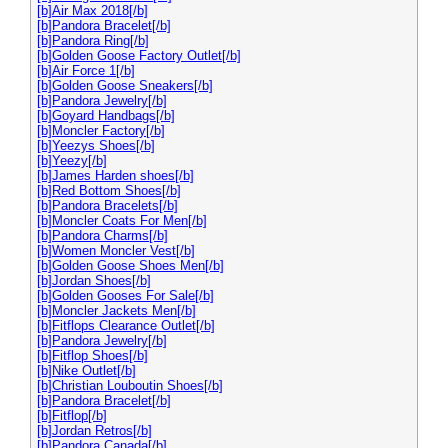
[b]Air Max 2018[/b]
[b]Pandora Bracelet[/b]
[b]Pandora Ring[/b]
[b]Golden Goose Factory Outlet[/b]
[b]Air Force 1[/b]
[b]Golden Goose Sneakers[/b]
[b]Pandora Jewelry[/b]
[b]Goyard Handbags[/b]
[b]Moncler Factory[/b]
[b]Yeezys Shoes[/b]
[b]Yeezy[/b]
[b]James Harden shoes[/b]
[b]Red Bottom Shoes[/b]
[b]Pandora Bracelets[/b]
[b]Moncler Coats For Men[/b]
[b]Pandora Charms[/b]
[b]Women Moncler Vest[/b]
[b]Golden Goose Shoes Men[/b]
[b]Jordan Shoes[/b]
[b]Golden Gooses For Sale[/b]
[b]Moncler Jackets Men[/b]
[b]Fitflops Clearance Outlet[/b]
[b]Pandora Jewelry[/b]
[b]Fitflop Shoes[/b]
[b]Nike Outlet[/b]
[b]Christian Louboutin Shoes[/b]
[b]Pandora Bracelet[/b]
[b]Fitflop[/b]
[b]Jordan Retros[/b]
[b]Pandora Canada[/b]