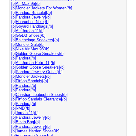
[b]Air Max 95[/b]
[b]Moncler Jackets For Women[/b]
[b]Pandora Bracelet[/b]
[b]Pandora Jewelry[/b]
[b]Huaraches Nike[/b]
[b]Goyard Handbags[/b]
[b]Air Jordan 11[/b]
[b]GGDB Shoes[/b]
[b]Balenciaga Sneakers[/b]
[b]Moncler Sale[/b]
[b]Nike Air Max 98[/b]
[b]Golden Goose Sneakers[/b]
[b]Pandora[/b]
[b]Air Jordan Retro 11[/b]
[b]Golden Goose Sneakers[/b]
[b]Pandora Jewelry Outlet[/b]
[b]Moncler Jackets[/b]
[b]Fitflop Sandals[/b]
[b]Pandora[/b]
[b]Pandora[/b]
[b]Christian Louboutin Shoes[/b]
[b]Fitflop Sandals Clearance[/b]
[b]Pandora[/b]
[b]NMD[/b]
[b]Jordan 11[/b]
[b]Pandora Jewelry[/b]
[b]Birkin Bag[/b]
[b]Pandora Jewelry[/b]
[b]James Harden Shoes[/b]
[b]Ferragamo Shoes[/b]