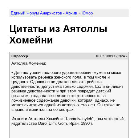
Единый Форум Анархистов - Архив
»
Юмор
Цитаты из Аятоллы
Хомейни
Штрассер
10-02-2009 12:26:45
Аятолла Хомейни:
• Для получения полового удовлетворения мужчина может
использовать ребенка женского пола, в том числе и
грудного. Однако он не должен лишать ребенка
девственности, допустима только содомия. Если он лишит
ребенка девственности и при этом повредит детский
организм, тогда на него ляжет ответственность за
пожизненное содержание девочки, которая, однако, не
может считаться одной из четверых его жен. Он также не
вправе и жениться на ее сестрах.
Из книги Аятоллы Хомейни "Tahrirolvasyleh", том четвертый,
издательство Darol Elm, Gom, Иран, 1990 г.