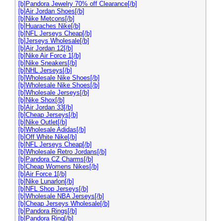
[b]Pandora Jewelry 70% off Clearance[/b]
[b]Air Jordan Shoes[/b]
[b]Nike Metcons[/b]
[b]Huaraches Nike[/b]
[b]NFL Jerseys Cheap[/b]
[b]Jerseys Wholesale[/b]
[b]Air Jordan 12[/b]
[b]Nike Air Force 1[/b]
[b]Nike Sneakers[/b]
[b]NHL Jerseys[/b]
[b]Wholesale Nike Shoes[/b]
[b]Wholesale Nike Shoes[/b]
[b]Wholesale Jerseys[/b]
[b]Nike Shox[/b]
[b]Air Jordan 33[/b]
[b]Cheap Jerseys[/b]
[b]Nike Outlet[/b]
[b]Wholesale Adidas[/b]
[b]Off White Nike[/b]
[b]NFL Jerseys Cheap[/b]
[b]Wholesale Retro Jordans[/b]
[b]Pandora CZ Charms[/b]
[b]Cheap Womens Nikes[/b]
[b]Air Force 1[/b]
[b]Nike Lunarlon[/b]
[b]NFL Shop Jerseys[/b]
[b]Wholesale NBA Jerseys[/b]
[b]Cheap Jerseys Wholesale[/b]
[b]Pandora Rings[/b]
[b]Pandora Ring[/b]