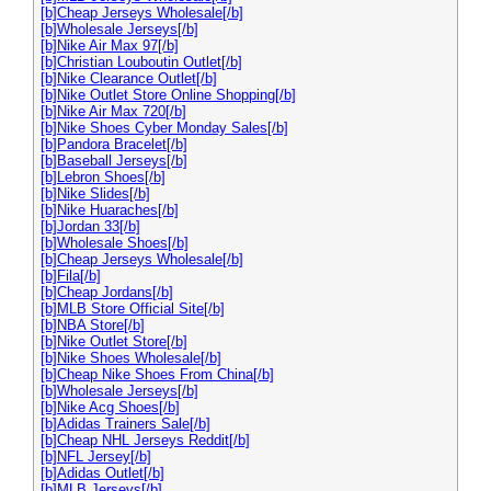
[b]Cheap Jerseys Wholesale[/b]
[b]Wholesale Jerseys[/b]
[b]Nike Air Max 97[/b]
[b]Christian Louboutin Outlet[/b]
[b]Nike Clearance Outlet[/b]
[b]Nike Outlet Store Online Shopping[/b]
[b]Nike Air Max 720[/b]
[b]Nike Shoes Cyber Monday Sales[/b]
[b]Pandora Bracelet[/b]
[b]Baseball Jerseys[/b]
[b]Lebron Shoes[/b]
[b]Nike Slides[/b]
[b]Nike Huaraches[/b]
[b]Jordan 33[/b]
[b]Wholesale Shoes[/b]
[b]Cheap Jerseys Wholesale[/b]
[b]Fila[/b]
[b]Cheap Jordans[/b]
[b]MLB Store Official Site[/b]
[b]NBA Store[/b]
[b]Nike Outlet Store[/b]
[b]Nike Shoes Wholesale[/b]
[b]Cheap Nike Shoes From China[/b]
[b]Wholesale Jerseys[/b]
[b]Nike Acg Shoes[/b]
[b]Adidas Trainers Sale[/b]
[b]Cheap NHL Jerseys Reddit[/b]
[b]NFL Jersey[/b]
[b]Adidas Outlet[/b]
[b]MLB Jerseys[/b]