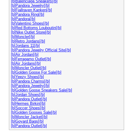
[b]Balenciaga Sneakers[/b]
[b]Pandora Jewelry[/b]
[b]Fjallraven Kanken[/b]
[b]Pandora Ring[/b]
[b]Pandora[/b]
[b]Valentino Shoes[/b]
[b]Red Bottoms Louboutin[/b]
[b]Nike Outlet Store[/b]
[b]Moncler[/b]
[b]Retro Jordans[/b]
[b]Jordans 11[/b]
[b]Pandora Jewelry Official Site[/b]
[b]Air Jordan[/b]
[b]Ferragamo Outlet[/b]
[b]Air Jordans[/b]
[b]Moncler Outlet[/b]
[b]Golden Goose For Sale[/b]
[b]Yeezy Shoes[/b]
[b]Pandora Charms[/b]
[b]Pandora Jewelry[/b]
[b]Golden Goose Sneakers Sale[/b]
[b]Jordan Shoes[/b]
[b]Pandora Outlet[/b]
[b]Hermes Birkin[/b]
[b]Soccer Shoes[/b]
[b]Golden Gooses Sale[/b]
[b]Moncler Jacket[/b]
[b]Goyard Bags[/b]
[b]Pandora Outlet[/b]