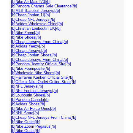
[b]Nike Air Max 270[/b]
[b]Pandora Charms Sale Clearance[/b]
[b]MLB Baseball Jerseys[/b]
[b]Cheap Jordan 11[/b]
[b]Cheap NFL Jerseys[/b]
[b]Adidas Wholesale China[/b]
[b]Christian Louboutin UK[/b]
[b]Nike Zoom[/b]
[b]Nike Shoes[/b]
[b]Cheap Jerseys From China[/b]
[b]Adidas Yeezy[/b]
[b]Cheap Jerseys[/b]
[b]Cheap Jordan Shoes[/b]
[b]Cheap Jerseys From China[/b]
[b]Pandora Jewelry Official Site[/b]
[b]Nike Foamposite[/b]
[b]Wholesale Nike Shoes[/b]
[b]Fjallraven Kanken Official Site[/b]
[b]Official Nike Outlet Online Store[/b]
[b]NFL Jerseys[/b]
[b]NFL Football Jerseys[/b]
[b]Louboutin Shoes[/b]
[b]Pandora Canada[/b]
[b]Adidas Shoes[/b]
[b]Nike Air Force Ones[/b]
[b]NHL Store[/b]
[b]Cheap NFL Jerseys From China[/b]
[b]Nike Outlet[/b]
[b]Nike Zoom Pegasus[/b]
[b]Nike Outlet[/b]