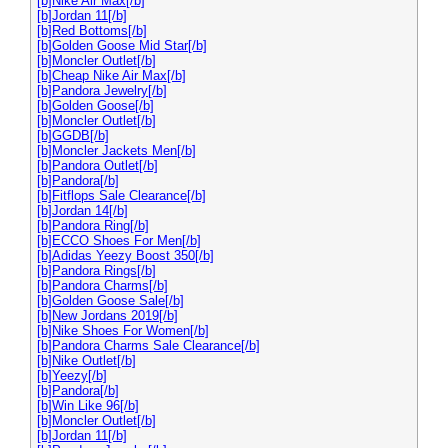
[b]Nike Air Max[/b]
[b]Jordan 11[/b]
[b]Red Bottoms[/b]
[b]Golden Goose Mid Star[/b]
[b]Moncler Outlet[/b]
[b]Cheap Nike Air Max[/b]
[b]Pandora Jewelry[/b]
[b]Golden Goose[/b]
[b]Moncler Outlet[/b]
[b]GGDB[/b]
[b]Moncler Jackets Men[/b]
[b]Pandora Outlet[/b]
[b]Pandora[/b]
[b]Fitflops Sale Clearance[/b]
[b]Jordan 14[/b]
[b]Pandora Ring[/b]
[b]ECCO Shoes For Men[/b]
[b]Adidas Yeezy Boost 350[/b]
[b]Pandora Rings[/b]
[b]Pandora Charms[/b]
[b]Golden Goose Sale[/b]
[b]New Jordans 2019[/b]
[b]Nike Shoes For Women[/b]
[b]Pandora Charms Sale Clearance[/b]
[b]Nike Outlet[/b]
[b]Yeezy[/b]
[b]Pandora[/b]
[b]Win Like 96[/b]
[b]Moncler Outlet[/b]
[b]Jordan 11[/b]