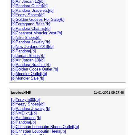
[b]Air Jordan 12[/b]
[b]Pandora Outlet[/b]
[b]Pandora Bracelets[/b]
[b]Yeezy Shoes[/b]
[b]Golden Gooses For Sale[/b]
[b]Ferragamo Belts[/b]
[b]Pandora Charms[/b]
[b]Cheapest Moncler Vest[/b]
[b]Nike Shoes[/b]
[b]Pandora Jewelry[/b]
[b]New Jordans 2018[/b]
[b]Pandora[/b]
[b]Jordan Shoes[/b]
[b]Air Jordan 10[/b]
[b]Pandora Bracelet[/b]
[b]Golden Goose Outlet[/b]
[b]Moncler Outlet[/b]
[b]Moncler Sale[/b]
jacobcak545
11-01-2021 09:27:48
[b]Yeezy 500[/b]
[b]Yeezy Shoes[/b]
[b]Pandora Jewelry[/b]
[b]NMD xr1[/b]
[b]Air Jordans[/b]
[b]Pandora[/b]
[b]Christian Louboutin Shoes Outlet[/b]
[b]Christian Louboutin Heels[/b]