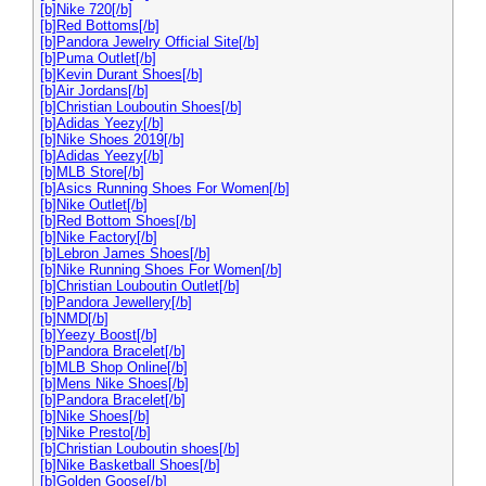
[b]Nike 720[/b]
[b]Red Bottoms[/b]
[b]Pandora Jewelry Official Site[/b]
[b]Puma Outlet[/b]
[b]Kevin Durant Shoes[/b]
[b]Air Jordans[/b]
[b]Christian Louboutin Shoes[/b]
[b]Adidas Yeezy[/b]
[b]Nike Shoes 2019[/b]
[b]Adidas Yeezy[/b]
[b]MLB Store[/b]
[b]Asics Running Shoes For Women[/b]
[b]Nike Outlet[/b]
[b]Red Bottom Shoes[/b]
[b]Nike Factory[/b]
[b]Lebron James Shoes[/b]
[b]Nike Running Shoes For Women[/b]
[b]Christian Louboutin Outlet[/b]
[b]Pandora Jewellery[/b]
[b]NMD[/b]
[b]Yeezy Boost[/b]
[b]Pandora Bracelet[/b]
[b]MLB Shop Online[/b]
[b]Mens Nike Shoes[/b]
[b]Pandora Bracelet[/b]
[b]Nike Shoes[/b]
[b]Nike Presto[/b]
[b]Christian Louboutin shoes[/b]
[b]Nike Basketball Shoes[/b]
[b]Golden Goose[/b]