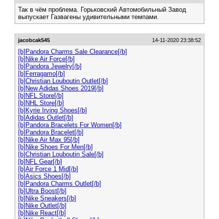
Так в чём проблема. Горьковский Автомобильный Завод
выпускает Газвагены удивительными темпами.
jacobcak545
14-11-2020 23:38:52
[b]Pandora Charms Sale Clearance[/b]
[b]Nike Air Force[/b]
[b]Pandora Jewelry[/b]
[b]Ferragamo[/b]
[b]Christian Louboutin Outlet[/b]
[b]New Adidas Shoes 2019[/b]
[b]NFL Store[/b]
[b]NHL Store[/b]
[b]Kyrie Irving Shoes[/b]
[b]Adidas Outlet[/b]
[b]Pandora Bracelets For Women[/b]
[b]Pandora Bracelet[/b]
[b]Nike Air Max 95[/b]
[b]Nike Shoes For Men[/b]
[b]Christian Louboutin Sale[/b]
[b]NFL Gear[/b]
[b]Air Force 1 Mid[/b]
[b]Asics Shoes[/b]
[b]Pandora Charms Outlet[/b]
[b]Ultra Boost[/b]
[b]Nike Sneakers[/b]
[b]Nike Outlet[/b]
[b]Nike React[/b]