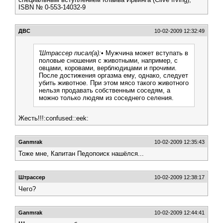
ISBN № 0-553-14032-9
ДВС
10-02-2009 12:32:49
'Штрассер писал(а):
• Мужчина может вступать в
половые сношения с животными, например, с
овцами, коровами, верблюдицами и прочими.
После достижения оргазма ему, однако, следует
убить животное. При этом мясо такого животного
нельзя продавать собственным соседям, а
можно только людям из соседнего селения.
Жесть!!!:confused::eek:
Ganmrak
10-02-2009 12:35:43
Тоже мне, Капитан Педопоиск нашёлся...
Штрассер
10-02-2009 12:38:17
Чего?
Ganmrak
10-02-2009 12:44:41