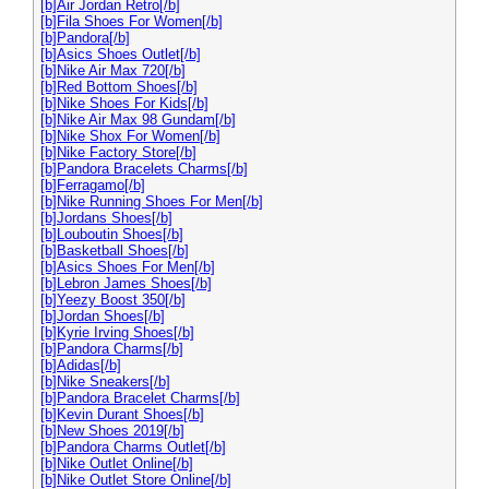
[b]Air Jordan Retro[/b]
[b]Fila Shoes For Women[/b]
[b]Pandora[/b]
[b]Asics Shoes Outlet[/b]
[b]Nike Air Max 720[/b]
[b]Red Bottom Shoes[/b]
[b]Nike Shoes For Kids[/b]
[b]Nike Air Max 98 Gundam[/b]
[b]Nike Shox For Women[/b]
[b]Nike Factory Store[/b]
[b]Pandora Bracelets Charms[/b]
[b]Ferragamo[/b]
[b]Nike Running Shoes For Men[/b]
[b]Jordans Shoes[/b]
[b]Louboutin Shoes[/b]
[b]Basketball Shoes[/b]
[b]Asics Shoes For Men[/b]
[b]Lebron James Shoes[/b]
[b]Yeezy Boost 350[/b]
[b]Jordan Shoes[/b]
[b]Kyrie Irving Shoes[/b]
[b]Pandora Charms[/b]
[b]Adidas[/b]
[b]Nike Sneakers[/b]
[b]Pandora Bracelet Charms[/b]
[b]Kevin Durant Shoes[/b]
[b]New Shoes 2019[/b]
[b]Pandora Charms Outlet[/b]
[b]Nike Outlet Online[/b]
[b]Nike Outlet Store Online[/b]