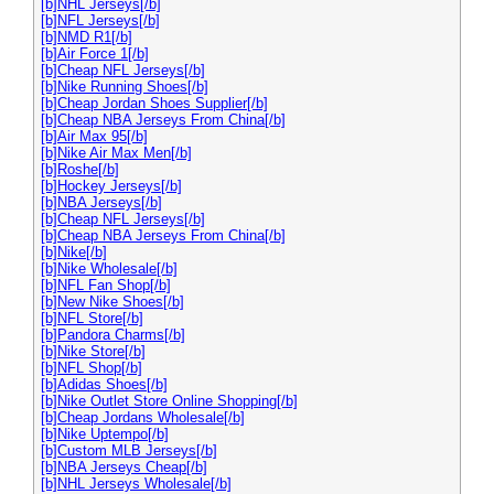
[b]NHL Jerseys[/b]
[b]NFL Jerseys[/b]
[b]NMD R1[/b]
[b]Air Force 1[/b]
[b]Cheap NFL Jerseys[/b]
[b]Nike Running Shoes[/b]
[b]Cheap Jordan Shoes Supplier[/b]
[b]Cheap NBA Jerseys From China[/b]
[b]Air Max 95[/b]
[b]Nike Air Max Men[/b]
[b]Roshe[/b]
[b]Hockey Jerseys[/b]
[b]NBA Jerseys[/b]
[b]Cheap NFL Jerseys[/b]
[b]Cheap NBA Jerseys From China[/b]
[b]Nike[/b]
[b]Nike Wholesale[/b]
[b]NFL Fan Shop[/b]
[b]New Nike Shoes[/b]
[b]NFL Store[/b]
[b]Pandora Charms[/b]
[b]Nike Store[/b]
[b]NFL Shop[/b]
[b]Adidas Shoes[/b]
[b]Nike Outlet Store Online Shopping[/b]
[b]Cheap Jordans Wholesale[/b]
[b]Nike Uptempo[/b]
[b]Custom MLB Jerseys[/b]
[b]NBA Jerseys Cheap[/b]
[b]NHL Jerseys Wholesale[/b]