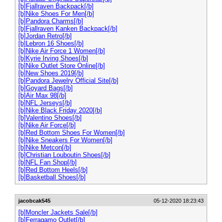
[b]Fjallraven Backpack[/b]
[b]Nike Shoes For Men[/b]
[b]Pandora Charms[/b]
[b]Fjallraven Kanken Backpack[/b]
[b]Jordan Retro[/b]
[b]Lebron 16 Shoes[/b]
[b]Nike Air Force 1 Women[/b]
[b]Kyrie Irving Shoes[/b]
[b]Nike Outlet Store Online[/b]
[b]New Shoes 2019[/b]
[b]Pandora Jewelry Official Site[/b]
[b]Goyard Bags[/b]
[b]Air Max 98[/b]
[b]NFL Jerseys[/b]
[b]Nike Black Friday 2020[/b]
[b]Valentino Shoes[/b]
[b]Nike Air Force[/b]
[b]Red Bottom Shoes For Women[/b]
[b]Nike Sneakers For Women[/b]
[b]Nike Metcon[/b]
[b]Christian Louboutin Shoes[/b]
[b]NFL Fan Shop[/b]
[b]Red Bottom Heels[/b]
[b]Basketball Shoes[/b]
jacobcak545
05-12-2020 18:23:43
[b]Moncler Jackets Sale[/b]
[b]Ferragamo Outlet[/b]