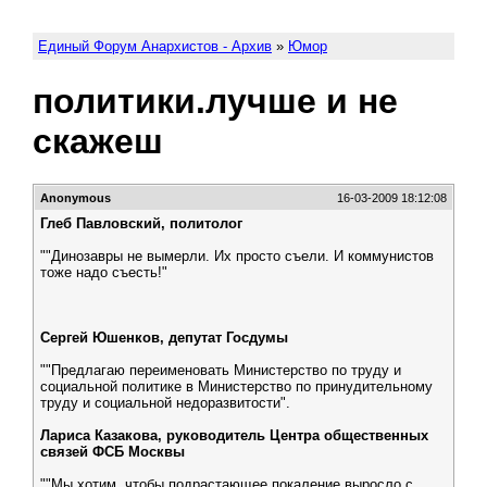
Единый Форум Анархистов - Архив
»
Юмор
политики.лучше и не
скажеш
Anonymous
16-03-2009 18:12:08
Глеб Павловский, политолог
""Динозавры не вымерли. Их просто съели. И коммунистов
тоже надо съесть!"
Сергей Юшенков, депутат Госдумы
""Предлагаю переименовать Министерство по труду и
социальной политике в Министерство по принудительному
труду и социальной недоразвитости".
Лариса Казакова, руководитель Центра общественных
связей ФСБ Москвы
""Мы хотим, чтобы подрастающее покаление выросло с