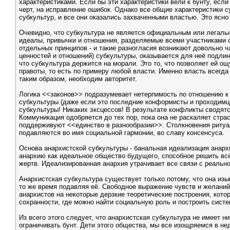
характеристиками. Если бы эти характеристики вели к бунту, ес
черт, на исправление ошибок. Однако все общие характеристики с
субкультур, и все они оказались захваченными властью. Это ясно
Очевидно, что субкультура не является официальным или легальн
идеалы, привычки и отношения, разделяемые всеми участниками су
отдельных принципов - и такие разногласия возникают довольно 
ценностей и отношений) субкультуры, оказывается для неё подлинн
что субкультура держится на морали. Это то, что позволяет ей 
правоты, то есть по примеру любой власти. Именно власть всегда 
таким образом, необходим авторитет.
Логика <<законов>> подразумевает нетерпимость по отношению к т
субкультуры (даже если это последние конформисты и проходимцы
субкультуры! Никаких эксцессов! В результате конфликты сводятс
Коммуникация одобряется до тех пор, пока она не раскаляет стра
поддерживуют <<единство в разнообразии>>. Столкновения ритуал
подавляются во имя социальной гармонии, во славу консенсуса.
Основа анархистской субкультуры - банальная идеализация анарх
анархию как идеальное общество будущего, способное решить все
жертв. Идеализированная анархия утрачивает все связи с реальн
Анархистская субкультура существует только потому, что она изы
то же время подавляя её. Свободное выражение чувств и желаний
анархистов на некоторые дерзкие теоретические построения, котор
сохранности, где можно найти социальную роль и построить систе
Из всего этого следует, что анархистская субкультура не имеет
ограничивать бунт. Дети этого общества, мы все изощряемся в не