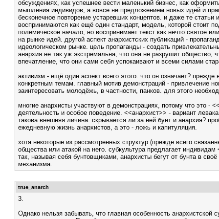
обсуждениях, как успешнее вести маленький бизнес, как оформит
мышления индивидов, а вовсе не предложением новых идей и прак
бесконечное повторение устаревших концептов. и даже те статьи и
воспринимаются как ещё один стандарт, модель, которой стоит п
полемическое начало, но воспринимает текст как нечто святое ил
на рынке идей. другой аспект анархистских публикаций - пропага
идеологическом рынке. цель пропаганды - создать привлекательны
анархия не так уж экстремальна, что она не разрушит общество, ч
впечатление, что они сами себя успокаивают и всеми силами стар
активизм - ещё один аспект всего этого. что он означает? прежд
конкретным темам. главный мотив демонстраций - привлечение но
заинтересовать молодёжь, в частности, панков. для этого необхо
многие анархисты участвуют в демонстрациях, потому что это - 
деятельность и особое поведение. <<анархист>> - вариант левак
такова внешняя личина. скрывается ли за ней бунт и анархия? про
ежедневную жизнь анархистов, а это - ложь и капитуляция.
хотя некоторые из рассмотренных структур (прежде всего связан
общества или атакой на него. субкультура предлагает индивидам 
так, называя себя бунтовщиками, анархисты бегут от бунта в своё
механизма.
true_anarch
3.
Однако нельзя забывать, что главная особенность анархистской 