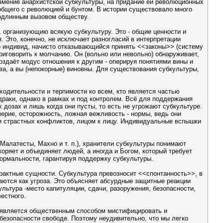
измение анархистской субкультуры, на придание ей революционных
 общего с революцией и бунтом. В истории существовало много
 подлинным вызовом обществу.
 организующию всякую субкультуру. Это - общие ценности и
 Это, конечно, не исключает разногласий в интерпретации
Но индивид, начисто отказывающийся принять <<законы>> (систему
приговорить к молчанию. Он (вольно или невольно) обнаруживает,
оздаёт модус отношения к другим - оперируя понятиями вины и
ава, а вы (непокорные) виновны. Для существования субкультуры,
сходительности и терпимости ко всем, кто является частью
раки, однако в рамках и под контролем. Всё для поддержания
дозах и лишь когда они пусты, то есть не угрожают субкультуре.
мерие, осторожность, ложная вежливость - нормы, ведь они
 и страстных конфликтов, лицом к лицу. Индивидуальные вспышки
алатесты, Махно и т. п.), хранители субкультуры понимают
ряет и объединяет людей, а иногда и Богом, который требует
нормальности, гарантируя поддержку субкультуры.
трактные сущности. Субкультура превозносит <<спонтанность>>, в
аются как угроза. Это объясняет абсурдные защитные реакции
ультура -место капитуляции, сдачи, разоружения, безопасности,
естного.
но является общественным способом мистифицировать и
 безопасности свободе. Поэтому неудивительно, что мы легко