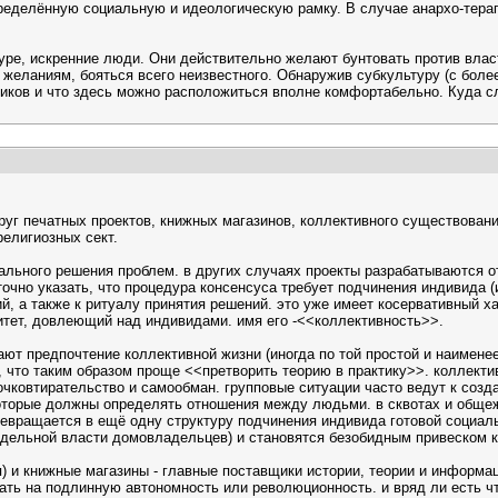
ределённую социальную и идеологическую рамку. В случае анархо-терап
ре, искренние люди. Они действительно желают бунтовать против власти
м желаниям, бояться всего неизвестного. Обнаружив субкультуру (с бол
щиков и что здесь можно расположиться вполне комфортабельно. Куда сл
руг печатных проектов, книжных магазинов, коллективного существования
елигиозных сект.
уального решения проблем. в других случаях проекты разрабатываются 
очно указать, что процедура консенсуса требует подчинения индивида (и 
й, а также к ритуалу принятия решений. это уже имеет косервативный х
ритет, довлеющий над индивидами. имя его -<<коллективность>>.
ют предпочтение коллективной жизни (иногда по той простой и наименее
 что таким образом проще <<претворить теорию в практику>>. коллекти
 очковтирательство и самообман. групповые ситуации часто ведут к соз
которые должны определять отношения между людьми. в сквотах и общеж
ревращается в ещё одну структуру подчинения индивида готовой социал
здельной власти домовладельцев) и становятся безобидным привеском 
 и книжные магазины - главные поставщики истории, теории и информаци
ать на подлинную автономность или революционность. и вряд ли есть чт