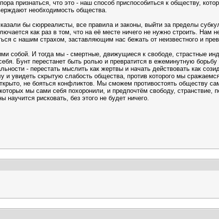
ора признаться, что это - наш способ приспособиться к обществу, котор
утверждают необходимость общества.
сказали бы сюрреалисты, все правила и законы, выйти за пределы субку
ючается как раз в том, что на её месте ничего не нужно строить. Нам н
аться с нашим страхом, заставляющим нас бежать от неизвестного и пре
ми собой. И тогда мы - смертные, движущиеся к свободе, страстные ин
 себя. Бунт перестанет быть ролью и превратится в ежеминутную борьбу
еальности - перестать мыслить как жертвы и начать действовать как со
у и увидеть скрытую слабость общества, против которого мы сражаемся.
 открыто, не бояться конфликтов. Мы сможем противостоять обществу с
оторых мы сами себя похоронили, и предпочтём свободу, странствие, по
 научится рисковать, без этого не будет ничего.