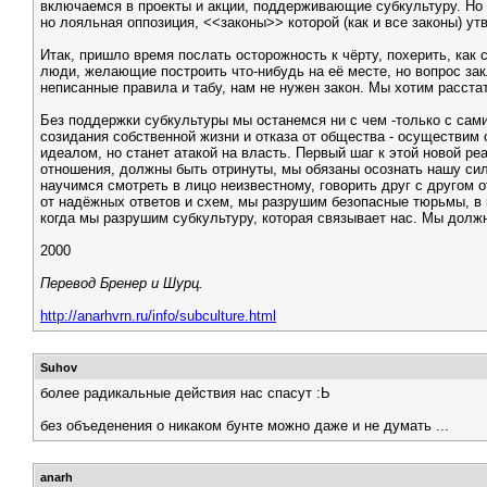
включаемся в проекты и акции, поддерживающие субкультуру. Но п
но лояльная оппозиция, <<законы>> которой (как и все законы) 
Итак, пришло время послать осторожность к чёрту, похерить, как 
люди, желающие построить что-нибудь на её месте, но вопрос закл
неписанные правила и табу, нам не нужен закон. Мы хотим расст
Без поддержки субкультуры мы останемся ни с чем -только с сами
созидания собственной жизни и отказа от общества - осуществим
идеалом, но станет атакой на власть. Первый шаг к этой новой р
отношения, должны быть отринуты, мы обязаны осознать нашу сил
научимся смотреть в лицо неизвестному, говорить друг с другом
от надёжных ответов и схем, мы разрушим безопасные тюрьмы, в к
когда мы разрушим субкультуру, которая связывает нас. Мы должны
2000
Перевод Бренер и Шурц.
http://anarhvrn.ru/info/subculture.html
Suhov
более радикальные действия нас спасут :Ь
без объеденения о никаком бунте можно даже и не думать ...
anarh