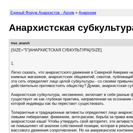
Единый Форум Анархистов - Архив
»
Анархизм
Анархистская субкультур
true_anarch
[SIZE="5"]АНАРХИСТСКАЯ СУБКУЛЬТУРА[/SIZE]
1.
Легко сказать, что анархистского движения в Северной Америке н
книжных магазинов, анархистских общежитий, сквотов, публикаци
эта сеть определяет лицо целой субкультуры - со своими привыч
действительно противостоять обществу? Думаю, анархистская суб
Анархистская субкультура, несомненно, включает в себя разные 
существует не как глубокая практика, направленная на осознание 
которой индивиды как бы перестают существовать.
Толерантные и традиционные активисты определяют лицо анархист
левыми либералами: феминизм, анти-расизм, борьба за права живо
анархистская каша! Чтобы утвердить свой авторитет, эти активи
не помышляют об анализе собственной позиции, которая в реальн
массового движения сопротивления. Но на американском континент