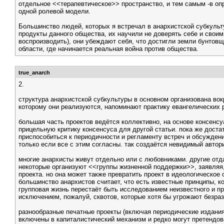
отдельное <<терапевтическое>> пространство, и тем самым -в оп
одной ролевой модели.
Большинство людей, которых я встречал в анархистской субкульту
продукты данного общества, их научили не доверять себе и свои
воспроизводить), они убеждают себя, что достигли земли бунтов
области, где начинается реальная война против общества.
true_anarch
2.
структура анархистской субкультуры в основном организована вок
которому они реализуются, напоминают практику евангелических р
большая часть проектов ведётся коллективно, на основе консенс
прицельную критику консенсуса для другой статьи. пока же достат
приспособиться к периодичности и регламенту встреч и обсуждени
только если все с этим согласны. так создаётся невидимый авто
многие анархисты живут отдельно или с любовниками. другие отда
некоторые организуют <<группы жизненной поддержки>>, заявляя,
проекта. но она может также превратить проект в идеологическое
большинство анархистов считает, что есть известные принципы, 
групповая жизнь перестаёт быть исследованием неизвестного и п
исключением, пожалуй, сквотов, которые хотя бы угрожают безра
разнообразные печатные проекты (включая периодические издания)
включены в капиталистический механизм и редко могут претендов