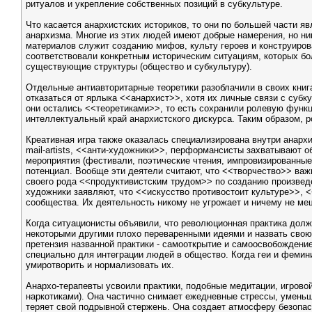
ритуалов и укрепление собственных позиций в субкультуре.
Что касается анархистских историков, то они по большей части 
анархизма. Многие из этих людей имеют добрые намерения, но ни
материалов служит созданию мифов, культу героев и конструирова
соответствовали конкретным историческим ситуациям, которых бо
существующие структуры (общество и субкультуру).
Отдельные антиавторитарные теоретики разоблачили в своих книг
отказаться от ярлыка <<анархист>>, хотя их личные связи с субку
они остались <<теоретиками>>, то есть сохранили ролевую функц
интеллектуальный край анархистского дискурса. Таким образом, р
Креативная игра также оказалась специализирована внутри анархи
mail-artists, <<анти-художники>>, перформансисты захватывают 
мероприятия (фестивали, поэтические чтения, импровизированные 
потенциал. Вообще эти деятели считают, что <<творчество>> важн
своего рода <<продуктивистским трудом>> по созданию произведен
художники заявляют, что <<искусство противостоит культуре>>, <
сообщества. Их деятельность никому не угрожает и ничему не ме
Когда ситуационисты объявили, что революционная практика должн
некоторыми другими плохо переваренными идеями и назвать свою
претензия названной практики - самооткрытие и самоосвобождени
специально для интеграции людей в общество. Когда геи и фемин
умиротворить и нормализовать их.
Анархо-терапевты усвоили практики, подобные медитации, игровой
наркотиками). Она частично снимает ежедневные стрессы, уменьш
теряет свой подрывной стержень. Она создает атмосферу безопас