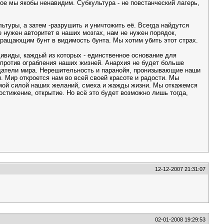
ое мы якобы ненавидим. Субкультура - не повстанческий лагерь,
льтуры, а затем -разрушить и уничтожить её. Всегда найдутся
е нужен авторитет в наших мозгах, нам не нужен порядок,
вращающим бунт в видимость бунта. Мы хотим убить этот страх.
дивиды, каждый из которых - единственное основание для
 против ограбления наших жизней. Анархия не будет больше
зидатели мира. Нерешительность и паранойя, пронизывающие наши
 Мир откроется нам во всей своей красоте и радости. Мы
амой силой наших желаний, смеха и жажды жизни. Мы откажемся
стижение, открытие. Но всё это будет возможно лишь тогда,
12-12-2007 21:31:07
02-01-2008 19:29:53