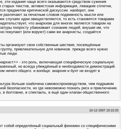
же, эти издания чаще всего оказываются средством сужения
 старых текстов, активистская информация, левацкие сплетни,
ятся предметом критической дискуссии. наоборот, они
 не различают за печатным словом подвижность мысли или
боих случаях идеи овеществляются, то есть становятся товарами
видетельствует, что анархизм для многих является товаром на
ературы попросту убаюкивает сознание людей, внушая им, что
ычно покупают (или воруют) сами же анархисты, создаётся
хисты организуют свои собственные шествия, посвящённые
 группу, привлекательную для новичков. прежде всего нужно
утые люди.
<анархист>> - это роль, включающая специфическую социальную
развязный, но всегда убеждённый в необходимости демонстраций.
ом ничего общего. и вообще: анархия и бунт не входят в
ультура больше озабочена самовоспроизводством, чем подрывом
ой безопасности, но где невозможно познать риск и приключение.
р, в болтовню, в спектакль, в ещё один клапан общественного
10-12-2007 19:10:33
ляют собой определённый социальный феномен со специфическими