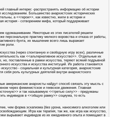
чей главный интерес -распространять информацию об истории
им исследованиям. Большинство анархистских исторических
ельны, а <<герои>>, как известно, жили в истории и
ная история - сотворением мифа, который поддерживает
шем одомашнивании. Некоторые из этих писателей решили
кже персональную практику мелкого воровства и отказа от работы,
 активного бунта, их мышление всего лишь выражает
гие роли.
скусства (через спонтанную и свободную игру всех), различные
деятельность как <<альтернативное искусство>>. Отдельные их
, но, поставленные в рамки искусства, теряют всякий подрывной
нного искусства и искусства институций. Их работа становится
искусство - социальная и культурная категория, анархистские
для себя роль культурных деятелей внутри анархистского
орые американские анархисты найдут способ связать эту мысль с
вном через феминистское и геевское движения. Главная
<восточную>> и так называемую <<третью силу>> - придуманы
стить индивидов в <<общую рамку>> социума, то есть
олее, чем форма эскапизма (без урона, наносимого алкоголем или
вобождающим. Игра как терапия, так же, как игра как искусство,
ктики вырывают индивидов из их ежедневного опыта и помещают в