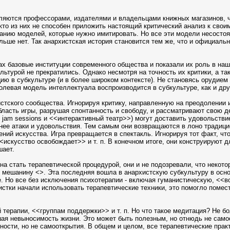
являются профессорами, издателями и владельцами книжных магазинов, 
кто из них не способен приложить настоящий критический анализ к сво
нию моделей, которые нужно имитировать. Но все эти модели несостоят
льше нет. Так анархистская история становится тем же, что и официаль
ах базовые институции современного общества и показали их роль в на
льтурой не прекратились. Однако несмотря на точность их критики, а та
ию в субкультуре (и в более широком контексте). Не становясь орудием
олевая модель интеллектуала воспроизводится в субкультуре, как и дру
стского сообщества. Игнорируя критику, направленную на преодолении и
область игры, разрушая спонтанность и свободу, и рассматривают свою 
jam sessions и <<интерактивный театр>>) могут доставить удовольствие
ее атаки и удовольствия. Тем самым они возвращаются в лоно традицио
ий искусства. Игра превращается в спектакль. Игнорируя тот факт, что 
<искусство освобождает>> и т. п. В конечном итоге, они конструируют 
шает.
а стать терапевтической процедурой, они и не подозревали, что некот
 мешанину <>. Эта последняя вошла в анархистскую субкультуру в осно
е. Но все без исключения психотерапии - включая гуманистическую, <
истки начали использовать терапевтические техники, это помогло поме
 терапии, <<группам поддержки>> и т. п. Но что такое медитация? Не б
ая невыносимость жизни. Это может быть полезным, но отнюдь не самоос
ности, но не самооткрытия. В общем и целом, все терапевтические пра