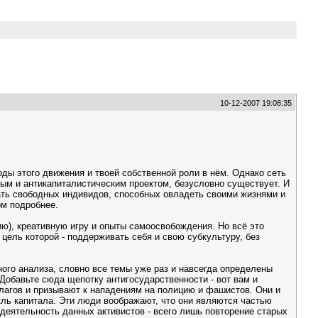
10-12-2007 19:08:35
оды этого движения и твоей собственной роли в нём. Однако сеть
ным и антикапиталистическим проектом, безусловно существует. И
ать свободных индивидов, способных овладеть своими жизнями и
ом подробнее.
ю), креативную игру и опыты самоосвобождения. Но всё это
 цель которой - поддерживать себя и свою субкультуру, без
ого анализа, словно все темы уже раз и навсегда определены
Добавьте сюда щепотку антигосударственности - вот вам и
флагов и призывают к нападениям на полицию и фашистов. Они и
кль капитала. Эти люди воображают, что они являются частью
 деятельность данных активистов - всего лишь повторение старых