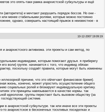
евтов это опять-таки рамка анархистской субкультуры и ещё
 (авторитета) и мечтают разрушить порядок боссов. Но они -
ее или менее стабильными ролями, которые можно постоянно
ожнее, однако, совершить настоящий прыжок в неизвестное - в
10-12-2007 19:09:19
 и анархистского активизма. эти проекты и сам метод, по
отдельными индивидами, которым помогают друзья. я приберегу
его воли) группе. начинается с того, что индивид обязан
арактер, поскольку создаёт правила, которые могут быть изменены
 иллюзорной причине, что это облегчает финансовое бремя).
вная жизнь, конечно, может упростить осуществление общего
данию социальных ролей и блокируют индивидуальную критику.
итиях эти принципы навязываются в качестве нормы. так
ьной идеологии. группы перестают быть вызовом обществу (за
к господствующей системе.
и в анархистской субкультуре. так или иначе все эти проекты
о-то анархистское в бесконечных тоскливых посиделках и