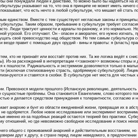
ли бы они понуждали людей к действию, то можно было бы надеяться на 
убкультуры указывают на то, что она в принципе не может иметь ничего
 показывает, что есть нечто в любой субкультуре, что мешает ей стать
ым единством. Вместе с тем существуют негласные законы и принципы,
бкультуры. Таким образом, пребывание в субкультуре требует согласия.
часто. Люди трактуют ценности и идеалы по-разному, и это нормально. 
ой угрозой. Его отлучают. Он - опасен и аморален; его нужно изгнать, 
ощущать своё превосходство над обществом. Но тем самым субкультура с
и везде правит с помощью двух орудий - вины и правоты: я (власть) пр
ем, кто не признаёт или восстаёт против них. Та же логика ведёт к сни
). Из-за расхождений в интерпретации <<законов>> возможны споры и д
я к пошлости. Радикальность и экстремизм дозволяются только в малых 
сти (исключая стилизованную страсть, одобряемую субкультурой). Лице
изи-руются и ставятся в скобки. В субкультуре нет места для честных
ии. Превознося модели прошлого (Испанскую революцию, деятельность М
 сущностные проблемы. Она становится Евангелием, слово которого поко
остью и делается средством принуждения к толерантности, согласию и 
мает анархию и бунт из области ежедневной жизни, превращая их в абс
 не одобряется. Любое новое исследование или эксперимент восприним
ые именно из-за подобных реакций остаются теорией без практики. Субк
му отношений, но где невозможно свободное исследование и поиск неизв
 ничего общего с проживаемой анархией и действительным восстанием, 
доверии друг к другу, в страхе перед лицом неведомого, в предпочтении