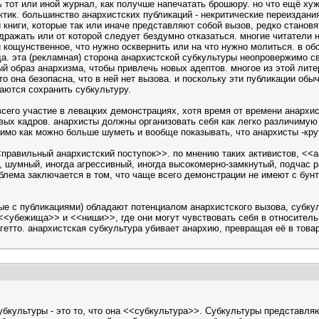
ь тот или иной журнал, как получше напечатать брошюру. но что ещё ху
тик. большинство анархистских публикаций - некритические переиздания
 книги, которые так или иначе представляют собой вызов, редко станов
одражать или от которой следует бездумно отказаться. многие читатели
и кощунственное, что нужно осквернить или на что нужно молиться. в о
нда. эта (рекламная) сторона анархистской субкультуры неопровержимо с
й образ анархизма, чтобы привлечь новых адептов. многое из этой лит
то она безопасна, что в ней нет вызова. и поскольку эти публикации об
аются сохранить субкультуру.
е всего участие в левацких демонстрациях, хотя время от времени анар
вых кадров. анархисты должны организовать себя как легко различимую
димо как можно больше шуметь и вообще показывать, что анархисты -кр
<<правильный анархистский поступок>>. по мнению таких активистов, <
а, шумный, иногда агрессивный, иногда высокомерно-замкнутый, подчас 
блема заключается в том, что чаще всего демонстрации не имеют с бунт
ные с публикациями) обладают потенциалом анархистского вызова, субк
<<убежища>> и <<ниши>>, где они могут чувствовать себя в относительн
 гетто. анархистская субкультура убивает анархию, превращая её в това
субкультуры - это то, что она <<субкультура>>. Субкультуры представ