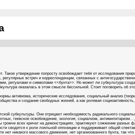
а
ет. Такое утверждение попросту освобождает тебя от исследования прир
й, регулярных встреч и корреспонденции, связанных с антигосударствен
ками, ритуалами и символами <<бунта>>. Но может ли субкультура созд
культура оказалась в этом смысле бессильной. Стоит поговорить об эт
формы активизма, исторические исследования, социальный анализ (теори
общества и создание свободных жизней, а как ролевая социоактивность,
ской субкультуры. Они отрицают необходимость радикального социальн
тных, геевское освобождение, экология, социализм, антимилитаризм... 
сты громче всех кричат на демонстрациях, практикуют сожжение разных 
ости сводится к роли лояльной оппозиции и поддерживает общий спекта
е нет никакого массового движения, нет организованного бунта, так что