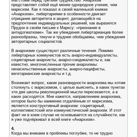
Мы стоим перед третьей трудностью. Анархизм
представляет собой ещё менее однородное учение, чем
марксизм. Как я показал в своей маленькой книжке
«Анархизм», либертариями в особенности двигает
отрицание авторитета и акцент, делающийся на
предпочтение индивидуальных решений, как выразился
Прудон в своём письме к Марксу: «признание в
антидогматизме». Так же убеждения либертарианцев более
разнообразны, текучи и труднее обобщаемы, чем убеждения
авторитарных социалистов.
В анархизме существуют различные течения. Помимо
либертарных коммунистов есть анархо-индивидуалисты,
социетарные анархисты, анархо-синдикалисты и, как
известно, многочисленные прочие анархизмы:
ненасильственные анархисты, анархо-пацифисты,
вегетарианские анархисты и т.д.
Возникает вопрос, какие разновидности анархизма мы хотим
столкнуть с марксизмом, с целью выяснить, в каких пунктах
эти две школы революционной мысли пересекаются, а в
каких расходятся. Мне кажется, направлением анархизма,
которое было бы наименее отдалённым от марксизма,
является конструктивный анархизм: социетарный,
коллективистский или коммунистический анархизм. И этот
факт ни в коем случае не основывается на случайности, как
я уже подчёркивал в всей книге «Анархизм».
4.
Когда мы вникаем в проблемы поглубже, то не трудно