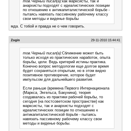
тов.Черный писал(а):
как марксисты, так и
анархисты подходят с идеалистических позиции
по отношению к антикапиталистической борьбе -
пытаясь навязать пассивному рабочему классу
свои методы и виденье борьбы
мда. С тобой и правда не о чем говорить.
Zogin
29-11-2010 15:44:41
тов.Черный писал(а):
Сближение может быть
только исходя из практических наработок, опыта
борьбы, цели. Ведь критерий истины практика.
Конечно вопрос методологии еще долгое время
будет сохраняться открытым, но в этом видно
позитивное противоречие, которое будет
импульсом для дальнейшего развития.
Если раньше (времена Первого Интернационала
(Маркса, Энгельса, Бакунина), теория
создавалась из практики рабочей борьбы, то
сегодня (на постсоветском пространстве) как
марксисты, так и анархисты подходят с
идеалистических позиции по отношению к
антикапиталистической борьбе - пытаясь
навязать пассивному рабочему классу свои
методы и виденье борьбы.