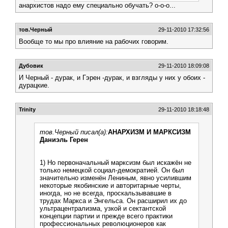
анархистов надо ему специально обучать? о-о-о...
тов.Черный
29-11-2010 17:32:56
Вообще то мы про влияние на рабочих говорим.
Дубовик
29-11-2010 18:09:08
И Черный - дурак, и Гэрен -дурак, и взгляды у них у обоих -
дурацкие.
Trinity
29-11-2010 18:18:48
тов.Черный писал(а):
АНАРХИЗМ И МАРКСИЗМ
Даниэль Герен
1) Но первоначальный марксизм был искажён не
только немецкой социал-демократией. Он был
значительно изменён Лениным, явно усилившим
некоторые якобинские и авторитарные черты,
иногда, но не всегда, проскальзывавшие в
трудах Маркса и Энгельса. Он расширил их до
ультрацентрализма, узкой и сектантской
концепции партии и прежде всего практики
профессиональных революционеров как