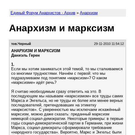
Единый Форум Анархистов - Архив
»
Анархизм
Анархизм и марксизм
тов.Черный
29-11-2010 11:54:12
АНАРХИЗМ И МАРКСИЗМ
Даниэль Герен
1.
Если мы хотим заниматься этой темой, то мы сталкиваемся
со многими трудностями. Начнём с первой: что мы
подразумеваем под понятием «марксизм»? О каком
«марксизме» идёт речь?
Я считаю необходимым сразу ответить на это. В
последующем мы называем «марксизмом» все труды самих
Маркса и Энгельса, но не труды их более или менее верных
последователей, претендовавших на этикетку
«марксистов». С уверенностью мы исключаем искажённый
марксизм, можно даже сказать: преданный марксизм
немецкой социал-демократии. Некоторые примеры: в первые
годы социал-демократической партии в Германии, при жизни
Маркса, социал-демократы сформировали требование
«народного государства». Вероятно, Маркс и Энгельс были