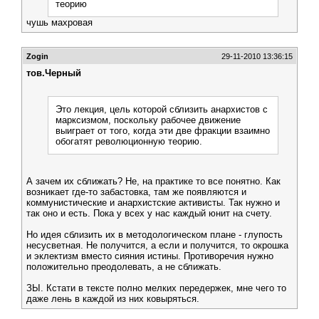
теорию
чушь махровая
Zogin
29-11-2010 13:36:15
тов.Черный
Это лекция, цель которой сблизить анархистов с
марксизмом, поскольку рабочее движение
выиграет от того, когда эти две фракции взаимно
обогатят революционную теорию.
А зачем их сближать? Не, на практике то все понятно. Как
возникает где-то забастовка, там же появляются и
коммунистические и анархистские активисты. Так нужно и
так оно и есть. Пока у всех у нас каждый юнит на счету.
Но идея сблизить их в методологическом плане - глупость
несусветная. Не получится, а если и получится, то окрошка
и эклектизм вместо сияния истины. Противоречия нужно
положительно преодолевать, а не сближать.
ЗЫ. Кстати в тексте полно мелких передержек, мне чего то
даже лень в каждой из них ковыряться.