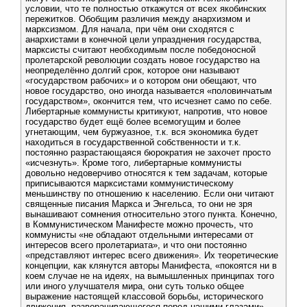
условии, что те полностью откажутся от всех якобинских
пережитков. Обобщим различия между анархизмом и
марксизмом. Для начала, при чём они сходятся с
анархистами в конечной цели упразднения государства,
марксисты считают необходимым после победоносной
пролетарской революции создать новое государство на
неопределённо долгий срок, которое они называют
«государством рабочих» и о котором они обещают, что
новое государство, оно иногда называется «половинчатым
государством», окончится тем, что исчезнет само по себе.
Либертарные коммунисты критикуют, напротив, что новое
государство будет ещё более всемогущим и более
угнетающим, чем буржуазное, т.к. вся экономика будет
находиться в государственной собственности и т.к.
постоянно разрастающаяся бюрократия не захочет просто
«исчезнуть». Кроме того, либертарные коммунисты
довольно недоверчиво относятся к тем задачам, которые
приписываются марксистами коммунистическому
меньшинству по отношению к населению. Если они читают
священные писания Маркса и Энгельса, то они не зря
вынашивают сомнения относительно этого пункта. Конечно,
в Коммунистическом Манифесте можно прочесть, что
коммунисты «не обладают отдельными интересами от
интересов всего пролетариата», и что они постоянно
«представляют интерес всего движения». Их теоретические
концепции, как клянутся авторы Манифеста, «покоятся ни в
коем случае не на идеях, на вымышленных принципах того
или иного улучшателя мира, они суть только общее
выражение настоящей классовой борьбы, исторического
движения, разворачивающегося перед нашими глазами».