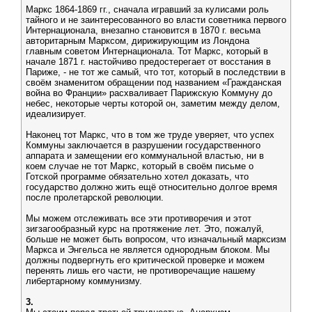
Маркс 1864-1869 гг., сначала игравший за кулисами роль
тайного и не заинтересованного во власти советника первого
Интернационала, внезапно становится в 1870 г. весьма
авторитарным Марксом, дирижирующим из Лондона
главным советом Интернационала. Тот Маркс, который в
начале 1871 г. настойчиво предостерегает от восстания в
Париже, - не тот же самый, что тот, который в последствии в
своём знаменитом обращении под названием «Гражданская
война во Франции» расхваливает Парижскую Коммуну до
небес, некоторые черты которой он, заметим между делом,
идеализирует.
Наконец тот Маркс, что в том же труде уверяет, что успех
Коммуны заключается в разрушении государственного
аппарата и замещении его коммунальной властью, ни в
коем случае не тот Маркс, который в своём письме о
Готской программе обязательно хотел доказать, что
государство должно жить ещё относительно долгое время
после пролетарской революции.
Мы можем отслеживать все эти противоречия и этот
зигзагообразный курс на протяжение лет. Это, пожалуй,
больше не может быть вопросом, что изначальный марксизм
Маркса и Энгельса не является однородным блоком. Мы
должны подвергнуть его критической проверке и можем
перенять лишь его части, не противоречащие нашему
либертарному коммунизму.
3.