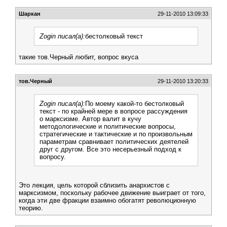
Шаркан
29-11-2010 13:09:33
Zogin писал(а):
бестолковый текст
такие тов.Черный любит, вопрос вкуса
тов.Черный
29-11-2010 13:20:33
Zogin писал(а):
По моему какой-то бестолковый
текст - по крайней мере в вопросе рассуждения
о марксизме. Автор валит в кучу
методологические и политические вопросы,
стратегические и тактические и по произвольным
параметрам сравнивает политических деятелей
друг с другом. Все это несерьезный подход к
вопросу.
Это лекция, цель которой сблизить анархистов с
марксизмом, поскольку рабочее движение выиграет от того,
когда эти две фракции взаимно обогатят революционную
теорию.