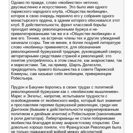
Однако по правде, слово «якобинство» неточно,
двусмысленно и искусственно. Это было имя одного
парижского народного клуба, «Общества якобинцев»,
которое в свою очередь переняло его у собрания одного
монастырского ордена, в здании которого обосновался этот
клуб. В действительности, фронт классовой борьбы
проходил между революционными буржуа и не-
привилегированными так же и в «Обществе якобинцев» и
вне его. Точнее, на встречах члены тех и других убеждений
начинали ссоры. Тем не менее, в более поздней литературе
слово «якобинец» применяется, для обозначения
революционной буржуазной традиции, руководившей сверху,
авторитарными средствами страной и революцией; это
понятие употреблялось в этом смысле, как анархистами, так
и марксистами. Так, на пример, Шарль Делесклю,
предводитель правого большинства в совете Парижской
Коммуны, сам называл себя якобинцем, приверженцем
Робеспьера.
Прудон и Бакунин боролись в своих трудах с политикой
революционной буржуазии как с «якобинским мышлением».
Маркс и Энгельс, напротив, испытывали трудности с
освобождением от якобинского мифа, который был знаменит
и прославляем героями буржуазной революции, среди них
Дантоном (бывшим в действительности коррумпированным
политиком и двойным агентом) и Робеспьером (закончившим
в роли диктатора). Либертарианцы не стали поборниками
якобинства благодаря всему анархистскому открытию. Они
довольно хорошо поняли, что Французская Революция была
не только гражданской войной между абсолютной