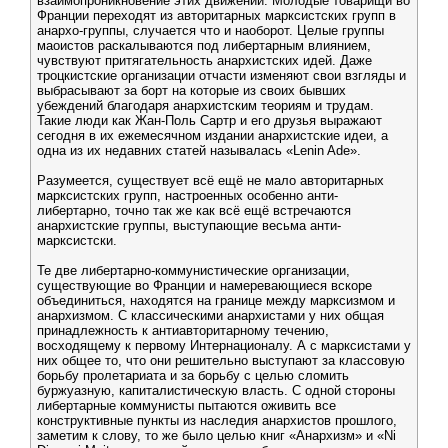
взаимопроникновение этих движений. Молодые товарищи во
Франции переходят из авторитарных марксистских групп в
анархо-группы, случается что и наоборот. Целые группы
маоистов раскалываются под либертарным влиянием,
чувствуют притягательность анархистских идей. Даже
троцкистские организации отчасти изменяют свои взгляды и
выбрасывают за борт на которые из своих бывших
убеждений благодаря анархистским теориям и трудам.
Такие люди как Жан-Поль Сартр и его друзья выражают
сегодня в их ежемесячном издании анархистские идеи, а
одна из их недавних статей называлась «Lenin Ade».
Разумеется, существует всё ещё не мало авторитарных
марксистских групп, настроенных особенно анти-
либертарно, точно так же как всё ещё встречаются
анархистские группы, выступающие весьма анти-
марксистски.
Те две либертарно-коммунистические организации,
существующие во Франции и намеревающиеся вскоре
объединиться, находятся на границе между марксизмом и
анархизмом. С классическими анархистами у них общая
принадлежность к антиавторитарному течению,
восходящему к первому Интернационалу. А с марксистами у
них общее то, что они решительно выступают за классовую
борьбу пролетариата и за борьбу с целью сломить
буржуазную, капиталистическую власть. С одной стороны
либертарные коммунисты пытаются оживить все
конструктивные пункты из наследия анархистов прошлого,
заметим к слову, то же было целью книг «Анархизм» и «Ni