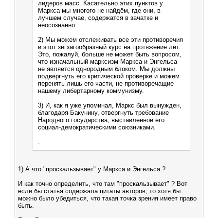
лидеров масс. Касательно этих пунктов у
Маркса мы многого не найдём, где они, в
лучшем случае, содержатся в зачатке и
неосознанно.
2) Мы можем отслеживать все эти противоречия
и этот зигзагообразный курс на протяжение лет.
Это, пожалуй, больше не может быть вопросом,
что изначальный марксизм Маркса и Энгельса
не является однородным блоком. Мы должны
подвергнуть его критической проверке и можем
перенять лишь его части, не противоречащие
нашему либертарному коммунизму.
3) И, как я уже упоминал, Маркс был вынужден,
благодаря Бакунину, отвергнуть требование
Народного государства, выставленное его
социал-демократическими союзниками.
.
1) А что "проскальзывает" у Маркса и Энгельса ?
И как точно определить, что там "проскальзывает" ? Вот
если бы статья содержала цитаты авторов, то хотя бы
можно было убедиться, что такая точка зрения имеет право
быть.