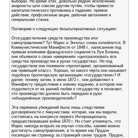
выборах. Но кроме этих, довольно редких исключений,
анархисты шли совсем другим путём, чтобы привести
капиталистического противника к падению: прямое
действие, профсоюзные акции, рабочая автономия и
генеральная стачка.
Поговорим о следующих безальтернативных ситуациях:
Огосударствление средств производства или
самоуправление? Тут Маркс и Энгельс снова колеблются. В
Коммунистическом Манифесте от 1848 г., написанном под
прямым влиянием французского социалиста Луи Бланка,
они объявили о своих намерениях «централизовать все
средства производства в руках государства». Но под
государством они понимали «пролетариат, организованный
как правящий класс». Хорошо, но какого чёрта они называют
подобную пролетарскую организацию «государством»? И
далее: почему затем, в июне 1872 г., они добавляют к
Манифесту предисловие к новому изданию, в котором они
отдаляются от их ранней любви к государству и полагают,
что производство должно быть передано в руки
«объединённых производителей»?
Эта перемена убеждений была лишь следствием
договорённости с бакунистами, которая, как мы видели,
состоялась на конгрессе первого Интернационала,
предшествовавшем войне 1870 г. Но стоит упомянуть, что
Маркс никогда всерьёз не изучал способы, какими можно
достигнуть самоуправления, в то время как Прудон
посвящал им страницу за страницей своих трудов. Прудон,