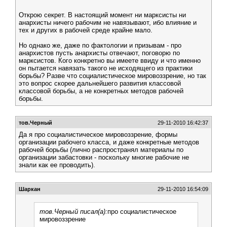
Открою секрет. В настоящий момент ни марксисты ни
анархисты ничего рабочим не навязывают, ибо влияние и
тех и других в рабочей среде крайне мало.
Но однако же, даже по фактологии и призывам - про
анархистов пусть анархисты отвечают, поговорю по
марксистов. Кого конкретно вы имеете ввиду и что именно
он пытается навязать такого не исходящего из практики
борьбы? Разве что социалистическое мировоззрение, но так
это вопрос скорее дальнейшего развития классовой
классовой борьбы, а не конкретных методов рабочей
борьбы.
тов.Черный
29-11-2010 16:42:37
Да я про социалистическое мировоззрение, формы
организации рабочего класса, и даже конкретные методов
рабочей борьбы (лично распространял материалы по
организации забастовки - поскольку многие рабочие не
знали как ее проводить).
Шаркан
29-11-2010 16:54:09
тов.Черный писал(а):
про социалистическое
мировоззрение