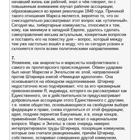
начавший жизнь как рабочий, знал о чём говорил, он с
повышенным вниманием изучал рабочие ассоциации,
образовавшиеся во время революции 1848 года. Причиной
такого отношения Маркса является, вероятно то, что он
снисходительно рассматривал этот вопрос как «утопичный».
Сегодня мы, либертарные коммунисты, относимся к тем,
кому, как минимум в западной Европе, удалось сделать
самоуправление весьма актуальным, конкретным вопросом
и поставить его на повестку дня – вопрос, который между
тем уже настолько вошёл в моду, что он сегодня усвоен и
склоняется почти всеми политическими направлениями.
7.
Упомянем, как анархисты и марксисты конфликтовали с
самого их пролетарского происхождения. Обмен ударами
был начат Марксом и Энгельсом их злой, направленной
против Штирнера книгой «Немецкая идеология». Она
основывается на обоюдном недопонимании. Штирнер
недостаточно ясно подчёркивает, что за его чрезмерным
превознесением Я, индивида, которого он рассматривал как
Единственного, он в действительности предусматривает
добровольные ассоциации этого Единственного с другими,
т.е. новое общество, основывающееся на свободном выборе
федерации и праве, снова отделиться от этой федерации;
идея, позднее перенятая Бакуниным, и в, конце концов,
применённая Лениным, когда он писал о национальном
вопросе. Маркс и Энгельс в свою очередь неверно
интерпретировали труды Штирнера, позорящие коммунизм,
которые они считали реакционными, причём Штирнер,
собственно, оспаривал совершенно другой коммунизм,