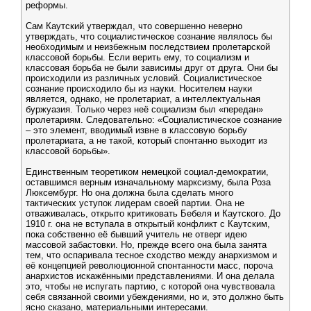
реформы.
Сам Каутский утверждал, что совершенно неверно
утверждать, что социалистическое сознание являлось бы
необходимым и неизбежным последствием пролетарской
классовой борьбы. Если верить ему, то социализм и
классовая борьба не были зависимы друг от друга. Они бы
происходили из различных условий. Социалистическое
сознание происходило бы из науки. Носителем науки
является, однако, не пролетариат, а интеллектуальная
буржуазия. Только через неё социализм был «передан»
пролетариям. Следовательно: «Социалистическое сознание
– это элемент, вводимый извне в классовую борьбу
пролетариата, а не такой, который спонтанно выходит из
классовой борьбы».
Единственным теоретиком немецкой социал-демократии,
оставшимся верным изначальному марксизму, была Роза
Люксембург. Но она должна была сделать много
тактических уступок лидерам своей партии. Она не
отваживалась, открыто критиковать Бебеля и Каутского. До
1910 г. она не вступала в открытый конфликт с Каутским,
пока собственно её бывший учитель не отверг идею
массовой забастовки. Но, прежде всего она была занята
тем, что оспаривала тесное сходство между анархизмом и
её концепцией революционной спонтанности масс, пороча
анархистов искажёнными представлениями. И она делала
это, чтобы не испугать партию, с которой она чувствовала
себя связанной своими убеждениями, но и, это должно быть
ясно сказано, материальными интересами.