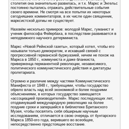
столетия она значительно развилась, и т.к. Маркс и Энгельс
постоянно пытались отражать действительные события
своего времени. Не смотря на все попытки их некоторых
сегодняшних комментаторов, в их числе один священник,
марксистской догмы не существует.
Назовём несколько примеров: молодой Маркс, гуманист и
ученик философа Фейербаха, в последствии развивается в
неподвижного научного детерминиста.
Маркс «Новой Рейнской газеты», который хотел, чтобы его
называли только демократом, и искавший связей с
прогрессивной германской буржуазией, ничем не похож на
Маркса в 1850 г., коммуниста и даже бланкиста,
приверженца перманентной революции, независимого,
политического коммунистического действия и диктатуры
пролетариата.
Огромно и различие между частями Коммунистического
Манифеста от 1848 г., требующими, чтобы государство
обрело власть над всей экономикой и более поздними
объяснениями, в которых государство замещается
«ассоциацией производителей». Маркс последующих лет,
отодвинувший международную революцию на более
поздние сроки и запершийся в библиотеке Британского
Музея, чтобы посвятить себя обширным научным
исследованиям, отличается в свою очередь от бунтарского
Маркса 1850-ого года, верившего во всеобщее,
непосредственно предстоящее восстание.