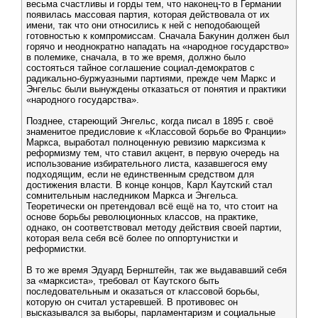
весьма счастливы и горды тем, что наконец-то в Германии
появилась массовая партия, которая действовала от их
имени, так что они относились к ней с неподобающей
готовностью к компромиссам. Сначала Бакунин должен был
горячо и неоднократно нападать на «народное государство»
в полемике, сначала, в то же время, должно было
состояться тайное соглашение социал-демократов с
радикально-буржуазными партиями, прежде чем Маркс и
Энгельс были вынуждены отказаться от понятия и практики
«народного государства».
Позднее, стареющий Энгельс, когда писал в 1895 г. своё
знаменитое предисловие к «Классовой борьбе во Франции»
Маркса, выработал полноценную ревизию марксизма к
реформизму тем, что ставил акцент, в первую очередь на
использование избирательного листа, казавшегося ему
подходящим, если не единственным средством для
достижения власти. В конце концов, Карл Каутский стал
сомнительным наследником Маркса и Энгельса.
Теоретически он претендовал всё ещё на то, что стоит на
основе борьбы революционных классов, на практике,
однако, он соответствовал методу действия своей партии,
которая вела себя всё более по оппортунистки и
реформистки.
В то же время Эдуард Бернштейн, так же выдававший себя
за «марксиста», требовал от Каутского быть
последовательным и оказаться от классовой борьбы,
которую он считал устаревшей. В противовес он
высказывался за выборы, парламентаризм и социальные