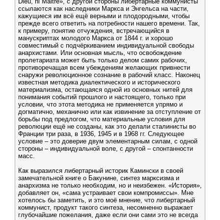
Dieu, ni Maitre», с другой стороны либертарные коммунисты
ссылаются как наследники Маркса и Энгельса на части,
кажущиеся им всё ещё верными и плодородными, чтобы
прежде всего ответить на потребности нашего времени. Так,
к примеру, понятие отчуждения, встречающийся в
манускриптах молодого Маркса от 1844 г. и хорошо
совместимый с подчёркиванием индивидуальной свободы
анархистами. Или основная мысль, что освобождение
пролетариата может быть только делом самих рабочих,
противоречащая всем убеждениям желающих привнести
снаружи революционное сознание в рабочий класс. Наконец
известная методика диалектического и исторического
материализма, остающаяся одной из основных нитей для
понимания событий прошлого и настоящего, только при
условии, что этота методика не применяется упрямо и
догматично, механично или как извинение за отступление от
борьбы под предлогом, что материальные условия для
революции ещё не созданы, как это делали сталинисты во
Франции три раза, в 1936, 1945 и в 1968 гг. Следующее
условие – это доверие двум элементарным силам, с одной
стороны – индивидуальной воле, с другой – спонтанности
масс.
Как выразился либертарный историк Камински в своей
замечательной книге о Бакунине, синтез марксизма и
анархизма не только необходим, но и неизбежен. «История»,
добавляет он, «сама устраивает свои компромиссы». Мне
хотелось бы заметить, и это моё мнение, что либертарный
коммунист, продукт такого синтеза, несомненно выражает
глубочайшие пожелания, даже если они сами это не всегда