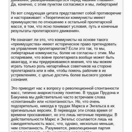
Да, конечно, с этим пунктом согласимся и мы, либертарии!
Но вот следующая цитата представляет собой противоречие
и настораживает: «Теоретически коммунисты имеют
преимущество по отношению к остальной пролетарской
массе, в том, что ясно понимают условия, путь и конечные
результаты пролетарского движения».
Не означает ли это, что коммунисты на основе такого
«преимущества» имеют историческое право претендовать
на управление пролетариатом? Если это так, то мы,
либертарные коммунисты, более не согласны с этим. Мы
оспариваем, что вовне пролетариата вообще может быть
авангард, и мы придерживаемся мнения, что мы можем
играть только роль непартийных советчиков на стороне
пролетариата или в нём, чтобы помочь рабочим в их
устремлениях, с целью достичь более высокого уровня
сознания.
Это приводит нас к вопросу о революционной спонтанности
масс, типично анархистскому понятию. В трудах Прудона и
Бакунина мы действительно часто встречаем слова
«спонтанный» или «спонтанность». Но, что очень
подозрительно, никогда в трудах Маркса и Энгельса в их
оригинальных версиях. В переводах эти слова время от
времени проскакивают, но это лишь неточные переводы. В
действительности Маркс и Энгельс ссылаются лишь на
самодеятельность масс, что, однако, несколько меньше,
чем спонтанность. Разумеется, революционная партия