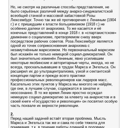
Но, не смотря на различные способы представления, не
было серьёзных различий между анархо-синдикалистской
всеобщей стачкой и массовой забастовкой Розы
Люксембург. Точно так же её противоречия с Лениным (1904
г.) и с пришедшим к власти большевизмом (1918 г.) не
особенно далеки от анархизма. То же касается и её
конечных представлений в конце 1918 г. в «спартакистском»
движении о социализме, претворяемом снизу вверх
посредством рабочих советов. Роза Люксембург является
одной из точек соприкосновения анархизма с
незамутнённым марксизмом. Но первоначальный марксизм
был искажён не только немецкой социал-демократией. Он
был значительно изменён Лениным, явно усилившим
некоторые якобинские и авторитарные черты, иногда, но не
всегда, проскальзывавшие в трудах Маркса и Энгельса. Он
расширил их до ультрацентрализма, узкой и сектантской
концепции партии и прежде всего практики
профессиональных революционеров как лидеров масс.
Касательно этих пунктов у Маркса мы многого не найдём,
где они, в лучшем случае, содержатся в зачатке и
неосознанно. В то же время Ленин яростно осуждал
немецкую социал-демократию за клевету на анархистов и в
своей книге «Государство и революция» он посвятил особую
часть похвале их верности революции.
2.
Перед нашей задачей встаёт вторая проблема. Мысль
Маркса и Энгельса так же и сама по себе тяжела для
понимания, т.к. в течение работы длинной в половину