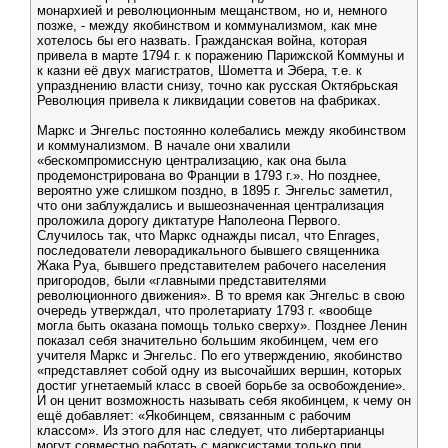
монархией и революционным мещанством, но и, немного
позже, - между якобинством и коммунализмом, как мне
хотелось бы его назвать. Гражданская война, которая
привела в марте 1794 г. к поражению Парижской Коммуны и
к казни её двух магистратов, Шометта и Эбера, т.е. к
упразднению власти снизу, точно как русская Октябрьская
Революция привела к ликвидации советов на фабриках.
Маркс и Энгельс постоянно колебались между якобинством
и коммунализмом. В начале они хвалили
«бескомпромиссную централизацию, как она была
продемонстрирована во Франции в 1793 г.». Но позднее,
вероятно уже слишком поздно, в 1895 г. Энгельс заметил,
что они заблуждались и вышеозначенная централизация
проложила дорогу диктатуре Наполеона Первого.
Случилось так, что Маркс однажды писал, что Enrages,
последователи леворадикального бывшего священника
Жака Руа, бывшего представителем рабочего населения
пригородов, были «главными представителями
революционного движения». В то время как Энгельс в свою
очередь утверждал, что пролетариату 1793 г. «вообще
могла быть оказана помощь только сверху». Позднее Ленин
показал себя значительно большим якобинцем, чем его
учителя Маркс и Энгельс. По его утверждению, якобинство
«представляет собой одну из высочайших вершин, которых
достиг угнетаемый класс в своей борьбе за освобождение».
И он ценит возможность называть себя якобинцем, к чему он
ещё добавляет: «Якобинцем, связанным с рабочим
классом». Из этого для нас следует, что либертарианцы
могут совместно работать с марксистами только при