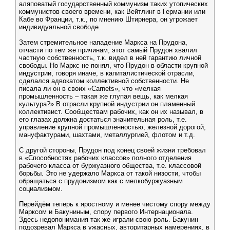
аляповатый государственный коммунизм таких утопических
коммунистов своего времени, как Вейтлинг в Германии или
Кабе во Франции, т.к., по мнению Штирнера, он угрожает
индивидуальной свободе.
Затем стремительное нападение Маркса на Прудона,
отчасти по тем же причинам, этот самый Прудон хвалил
частную собственность, т.к. видел в ней гарантию личной
свободы. Но Маркс не понял, что Прудон в области крупной
индустрии, говоря иначе, в капиталистической отрасли,
сделался адвокатом коллективной собственности. Не
писала ли он в своих «Carnets», что «мелкая
промышленность – такая же глупая вещь, как мелкая
культура?» В отрасли крупной индустрии он пламенный
коллективист. Сообществам рабочих, как он их называл, в
его глазах должна достаться значительная роль, т.е.
управление крупной промышленностью, железной дорогой,
мануфактурами, шахтами, металлургией, флотом и т.д.
С другой стороны, Прудон под конец своей жизни требовал
в «Способностях рабочих классов» полного отделения
рабочего класса от буржуазного общества, т.е. классовой
борьбы. Это не удержало Маркса от такой низости, чтобы
обращаться с прудонизмом как с мелкобуржуазным
социализмом.
Перейдём теперь к яростному и менее чистому спору между
Марксом и Бакуниным, спору первого Интернационала.
Здесь недопонимания так же играли свою роль. Бакунин
подозревал Маркса в ужасных, авторитарных намерениях, в