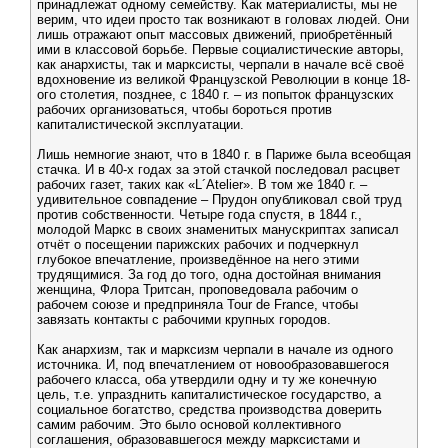
принадлежат одному семейству. Как материалисты, мы не
верим, что идеи просто так возникают в головах людей. Они
лишь отражают опыт массовых движений, приобретённый
ими в классовой борьбе. Первые социалистические авторы,
как анархисты, так и марксисты, черпали в начале всё своё
вдохновение из великой Французской Революции в конце 18-
ого столетия, позднее, с 1840 г. – из попыток французских
рабочих организоваться, чтобы бороться против
капиталистической эксплуатации.
Лишь немногие знают, что в 1840 г. в Париже была всеобщая
стачка. И в 40-х годах за этой стачкой последовал расцвет
рабочих газет, таких как «L´Atelier». В том же 1840 г. –
удивительное совпадение – Прудон опубликовал свой труд
против собственности. Четыре года спустя, в 1844 г.,
молодой Маркс в своих знаменитых манускриптах записал
отчёт о посещении парижских рабочих и подчеркнул
глубокое впечатление, произведённое на него этими
трудящимися. За год до того, одна достойная внимания
женщина, Флора Тритсан, проповедовала рабочим о
рабочем союзе и предприняла Tour de France, чтобы
завязать контакты с рабочими крупных городов.
Как анархизм, так и марксизм черпали в начале из одного
источника. И, под впечатлением от новообразовавшегося
рабочего класса, оба утвердили одну и ту же конечную
цель, т.е. упразднить капиталистическое государство, а
социальное богатство, средства производства доверить
самим рабочим. Это было основой коллективного
соглашения, образовавшегося между марксистами и