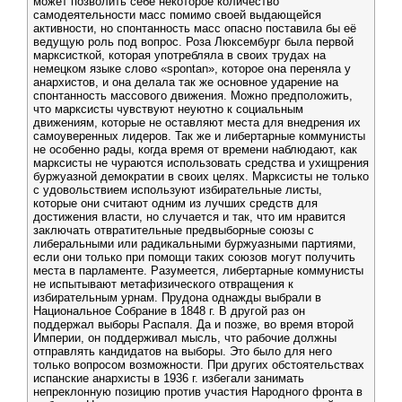
может позволить себе некоторое количество
самодеятельности масс помимо своей выдающейся
активности, но спонтанность масс опасно поставила бы её
ведущую роль под вопрос. Роза Люксембург была первой
марксисткой, которая употребляла в своих трудах на
немецком языке слово «spontan», которое она переняла у
анархистов, и она делала так же основное ударение на
спонтанность массового движения. Можно предположить,
что марксисты чувствуют неуютно к социальным
движениям, которые не оставляют места для внедрения их
самоуверенных лидеров. Так же и либертарные коммунисты
не особенно рады, когда время от времени наблюдают, как
марксисты не чураются использовать средства и ухищрения
буржуазной демократии в своих целях. Марксисты не только
с удовольствием используют избирательные листы,
которые они считают одним из лучших средств для
достижения власти, но случается и так, что им нравится
заключать отвратительные предвыборные союзы с
либеральными или радикальными буржуазными партиями,
если они только при помощи таких союзов могут получить
места в парламенте. Разумеется, либертарные коммунисты
не испытывают метафизического отвращения к
избирательным урнам. Прудона однажды выбрали в
Национальное Собрание в 1848 г. В другой раз он
поддержал выборы Распаля. Да и позже, во время второй
Империи, он поддерживал мысль, что рабочие должны
отправлять кандидатов на выборы. Это было для него
только вопросом возможности. При других обстоятельствах
испанские анархисты в 1936 г. избегали занимать
непреклонную позицию против участия Народного фронта в