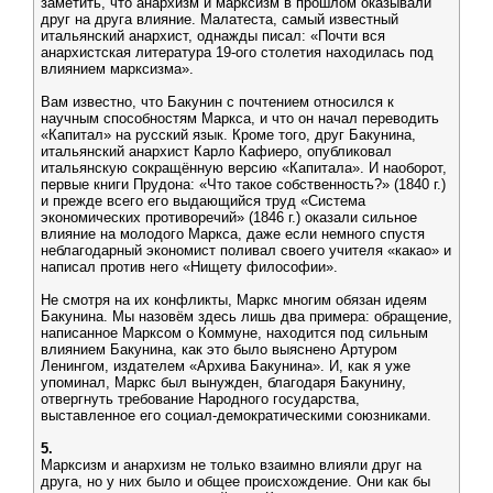
заметить, что анархизм и марксизм в прошлом оказывали
друг на друга влияние. Малатеста, самый известный
итальянский анархист, однажды писал: «Почти вся
анархистская литература 19-ого столетия находилась под
влиянием марксизма».
Вам известно, что Бакунин с почтением относился к
научным способностям Маркса, и что он начал переводить
«Капитал» на русский язык. Кроме того, друг Бакунина,
итальянский анархист Карло Кафиеро, опубликовал
итальянскую сокращённую версию «Капитала». И наоборот,
первые книги Прудона: «Что такое собственность?» (1840 г.)
и прежде всего его выдающийся труд «Система
экономических противоречий» (1846 г.) оказали сильное
влияние на молодого Маркса, даже если немного спустя
неблагодарный экономист поливал своего учителя «какао» и
написал против него «Нищету философии».
Не смотря на их конфликты, Маркс многим обязан идеям
Бакунина. Мы назовём здесь лишь два примера: обращение,
написанное Марксом о Коммуне, находится под сильным
влиянием Бакунина, как это было выяснено Артуром
Ленингом, издателем «Архива Бакунина». И, как я уже
упоминал, Маркс был вынужден, благодаря Бакунину,
отвергнуть требование Народного государства,
выставленное его социал-демократическими союзниками.
5.
Марксизм и анархизм не только взаимно влияли друг на
друга, но у них было и общее происхождение. Они как бы