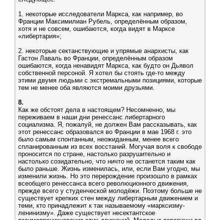
1. некоторые исследователи Маркса, как например, во
Франции Максимилиан Рубель, определённым образом,
хотя и не совсем, ошибаются, когда видят в Марксе
«либертария»;
2. некоторые сектанствующие и упрямые анархисты, как
Гастон Лаваль во Франции, определённым образом
ошибаются, когда ненавидят Маркса, как будто он Дьявол
собственной персоной. Я хотел бы стоять где-то между
этими двумя людьми с экстремальными позициями, которые
тем не менее оба являются моими друзьями.
8.
Как же обстоят дела в настоящем? Несомненно, мы
переживаем в наши дни ренессанс либертарного
социализма. Я, пожалуй, не должен Вам рассказывать, как
этот ренессанс образовался во Франции в мае 1968 г. это
было самым спонтанным, неожиданным, менее всего
спланированным из всех восстаний. Могучая воля к свободе
проносится по стране, настолько разрушительно и
настолько созидательно, что ничто не останется таким как
было раньше. Жизнь изменилась, или, если Вам угодно, мы
изменили жизнь. Но это перерождение произошло в рамках
всеобщего ренессанса всего революционного движения,
прежде всего у студенческой молодёжи. Поэтому больше не
существует крепких стен между либертарным движением и
теми, кто принадлежит к так называемому «марксизму-
ленинизму». Даже существует несектантское