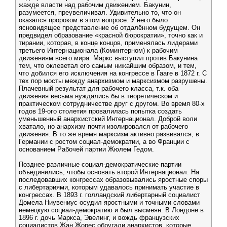
жажде власти над рабочим движением. Бакунин,
разумеется, преувеличивал. Удивительно то, что он
оказался пророком в этом вопросе. У него было
ясновидящее представление об отдалённом будущем. Он
предвидел образование «красной бюрократии», точно как и
тирании, которая, в конце концов, применялась лидерами
третьего Интернационала (Коминтерном) к рабочим
движениям всего мира. Маркс выступил против Бакунина
тем, что оклеветал его самым нижайшим образом, и тем,
что добился его исключения на конгрессе в Гааге в 1872 г. С
тех пор мосты между анархизмом и марксизмом разрушены.
Плачевный результат для рабочего класса, т.к. оба
движения весьма нуждались бы в теоретическом и
практическом сотрудничестве друг с другом. Во время 80-х
годов 19-ого столетия провалилась попытка создать
уменьшенный анархистский Интернационал. Доброй воли
хватало, но анархизм почти изолировался от рабочего
движения. В то же время марксизм активно развивался, в
Германии с ростом социал-демократии, а во Франции с
основанием Рабочей партии Жюлем Гедом.
Позднее различные социал-демократические партии
объединились, чтобы основать второй Интернационал. На
последовавших конгрессах образовывались яростные споры
с либертариями, которым удавалось принимать участие в
конгрессах. В 1893 г. голландский либертарный социалист
Домела Ниувениус осудил яростными и точными словами
немецкую социал-демократию и был высмеян. В Лондоне в
1896 г. дочь Маркса, Эвелинг, и вождь французских
социалистов Жан Жорес обругали анархистов, которые