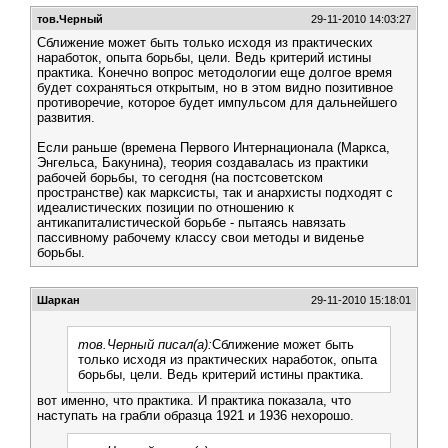
тов.Черный
29-11-2010 14:03:27
Сближение может быть только исходя из практических
наработок, опыта борьбы, цели. Ведь критерий истины
практика. Конечно вопрос методологии еще долгое время
будет сохраняться открытым, но в этом видно позитивное
противоречие, которое будет импульсом для дальнейшего
развития.
Если раньше (времена Первого Интернационала (Маркса,
Энгельса, Бакунина), теория создавалась из практики
рабочей борьбы, то сегодня (на постсоветском
пространстве) как марксисты, так и анархисты подходят с
идеалистических позиции по отношению к
антикапиталистической борьбе - пытаясь навязать
пассивному рабочему классу свои методы и виденье
борьбы.
Шаркан
29-11-2010 15:18:01
тов.Черный писал(а):
Сближение может быть
только исходя из практических наработок, опыта
борьбы, цели. Ведь критерий истины практика.
вот именно, что практика. И практика показала, что
наступать на грабли образца 1921 и 1936 нехорошо.