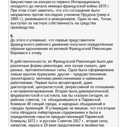
бакунистами на конгрессе первого Интернационала,
незадолго до начала немецко-французской войны 1870 г.
При этом стоит заметить, что это соглашение было
направлено против последних учеников Прудона (умер в
1865 г.), развившихся в реакционеров. Один из них, Толаи,
выступал за частную собственность на средства
производства.
6.
До этого я упоминал, что первые представители
французского рабочего движения получали определённым
образом вдохновение из великой Французской Революции.
Вернёмся к этому.
В действительности, во Французской Революции были две
различные формы революции, или лучше сказать, две
разных, противоположных силы. Одна была сформирована
левым крылом буржуазии, другая – предшественником
пролетариата: мелкими ремесленниками и наёмными
работниками. Первая была авторитарной, даже
диктаторской, централистской, репрессивной по отношению
к не-привилегированным. Вторая была демократической,
федералистской и состояла, как бы сказали сегодня, из
рабочих советов, т.е. объединившихся в Парижской
Коммуне 48 секций города, и народных объединений в
городах провинций. Я утверждаю не мешкая, что эта вторая
сила обладала либертарным содержанием и была в
определённом смысле предшественницей Парижской
Коммуны 1871 г. и русских Советов 1917 г., вторая сила,
напротив, нашла в 19 веке продолжение в якобинстве.