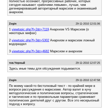
полностью осознают, прогрессивных рабочих, которых
сегодня называют «рабочими левыми», лучше, чем
дегенерировавший авторитарный марксизм и окаменевший
анархизм.
Zogin
29-11-2010 12:01:06
1
viewtopic.php?f=2&t=7119
Анархизм VS Марксизм (о
некоторых мифах)
2
viewtopic.php?f=3&t=5302
Анархизм и марксизм ложный
водораздел
3
viewtopic.php?f=3&t=4682
Марксизм и анархизм
тов.Черный
29-11-2010 12:07:25
Здесь иные темы для обсуждения подымаются.
Zogin
29-11-2010 12:47:58
По моему какой-то бестолковый текст - по крайней мере в
вопросе рассуждения о марксизме. Автор валит в кучу
методологические и политические вопросы, стратегические
и тактические и по произвольным параметрам сравнивает
политических деятелей друг с другом. Все это несерьезный
подход к вопросу.