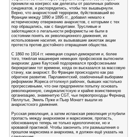
проникли на конгресс как делегаты от различных рабочих
синдикатов, и распорядились, чтобы тех вышвырнули.
Верно, что анархистский терроризм, буйствовавший во
Франции между 1890 и 1895 гг., добавил немало к
истерическому отвержению анархистов, с которыми с тех
пор обращались, как с бандитами. Трусливые и
заботящиеся о легальности реформисты не были в
состоянии понять их революционного движения, их
использование насилия, их вызывавшие ажиотаж акции
протеста против достойного отвращения общества.
С 1860 по 1914 гг. немецкая социал-демократия и, более
того, тяжёлая машинерия немецких профсоюзов вытеснили
анархизм: даже Каутский подозревался профсоюзными
бюрократами тот времени, когда он высказался за массовую
стачку, как анархист. Во Франции происходило как раз
обратное развитие. Парламентский, озабоченный выборами
реформизм Жореса оттолкнул рабочих, бывших настолько
прогрессивными, что они предприняли попытку основать
революционную, синдикалистскую и крайне воинственную
организацию, знаменитую CGT, чьи первопроходцы Фернанд
Пеллутье, Эмиль Пуже и Пьер Монатт вышли из
анархистского движения.
Русская революция, а затем испанская революция углубили
пропасть между анархизмом и марксизмом, пропасть,
обоснованную теперь не только идеологически, но и
кровавой практикой. Чтобы закончить эти размышления о
прошлом марксизма и анархизма, я должен ещё указать на
следующее: