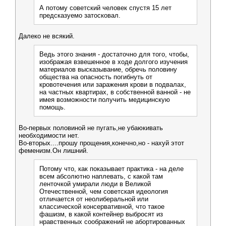
А потому советский человек спустя 15 лет
предсказуемо затосковал.
Далеко не всякий.
Ведь этого знания - достаточно для того, чтобы,
изображая взвешенное в ходе долгого изучения
материалов высказывание, обречь половину
общества на опасность погибнуть от
кровотечения или заражения крови в подвалах,
на частных квартирах, в собственной ванной - не
имея возможности получить медицинскую
помощь.
Во-первых половиной не пугать,не убаюкивать
необходимости нет.
Во-вторых....прошу прощения,конечно,но - нахуй этот
феменизм.Он лишний.
Потому что, как показывает практика - на деле
всем абсолютно наплевать, с какой там
ленточкой умирали люди в Великой
Отечественной, чем советская идеология
отличается от неолиберальной или
классической консервативной, что такое
фашизм, в какой контейнер выбросят из
нравственных соображений не абортированных