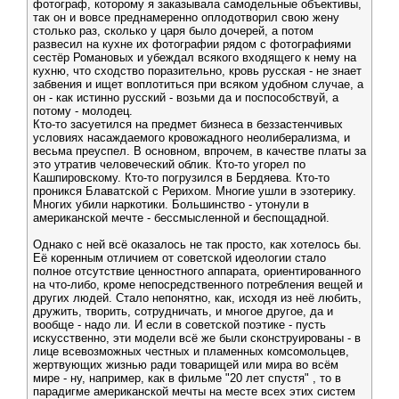
фотограф, которому я заказывала самодельные объективы,
так он и вовсе преднамеренно оплодотворил свою жену
столько раз, сколько у царя было дочерей, а потом
развесил на кухне их фотографии рядом с фотографиями
сестёр Романовых и убеждал всякого входящего к нему на
кухню, что сходство поразительно, кровь русская - не знает
забвения и ищет воплотиться при всяком удобном случае, а
он - как истинно русский - возьми да и поспособствуй, а
потому - молодец.
Кто-то засуетился на предмет бизнеса в беззастенчивых
условиях насаждаемого кровожадного неолиберализма, и
весьма преуспел. В основном, впрочем, в качестве платы за
это утратив человеческий облик. Кто-то угорел по
Кашпировскому. Кто-то погрузился в Бердяева. Кто-то
проникся Блаватской с Рерихом. Многие ушли в эзотерику.
Многих убили наркотики. Большинство - утонули в
американской мечте - бессмысленной и беспощадной.
Однако с ней всё оказалось не так просто, как хотелось бы.
Её коренным отличием от советской идеологии стало
полное отсутствие ценностного аппарата, ориентированного
на что-либо, кроме непосредственного потребления вещей и
других людей. Стало непонятно, как, исходя из неё любить,
дружить, творить, сотрудничать, и многое другое, да и
вообще - надо ли. И если в советской поэтике - пусть
искусственно, эти модели всё же были сконструированы - в
лице всевозможных честных и пламенных комсомольцев,
жертвующих жизнью ради товарищей или мира во всём
мире - ну, например, как в фильме "20 лет спустя" , то в
парадигме американской мечты на месте всех этих систем