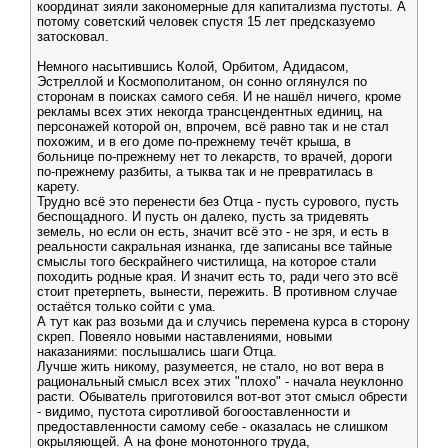
координат зияли закономерные для капитализма пустоты. А
потому советский человек спустя 15 лет предсказуемо
затосковал.
Немного насытившись Колой, Орбитом, Адидасом,
Эстреллой и Космополитаном, он сонно оглянулся по
сторонам в поисках самого себя. И не нашёл ничего, кроме
рекламы всех этих некогда трансцендентных единиц, на
персонажей которой он, впрочем, всё равно так и не стал
похожим, и в его доме по-прежнему течёт крыша, в
больнице по-прежнему нет то лекарств, то врачей, дороги
по-прежнему разбиты, а тыква так и не превратилась в
карету.
Трудно всё это перенести без Отца - пусть сурового, пусть
беспощадного. И пусть он далеко, пусть за тридевять
земель, но если он есть, значит всё это - не зря, и есть в
реальности сакральная изнанка, где записаны все тайные
смыслы того бескрайнего чистилища, на которое стали
походить родные края. И значит есть то, ради чего это всё
стоит претерпеть, вынести, пережить. В противном случае
остаётся только сойти с ума.
А тут как раз возьми да и случись перемена курса в сторону
скреп. Повеяло новыми наставлениями, новыми
наказаниями: послышались шаги Отца.
Лучше жить никому, разумеется, не стало, но вот вера в
рациональный смысл всех этих "плохо" - начала неуклонно
расти. Обыватель приготовился вот-вот этот смысл обрести
- видимо, пустота сиротливой богооставленности и
предоставленности самому себе - оказалась не слишком
окрыляющей. А на фоне монотонного труда,