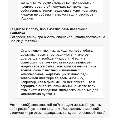
женщины, которую следует контролировать и
препятствовать ей получать контроль над
собственным телом, ведь она в конечном итоге
никакой не субъект - а ёмкость для ресурсов
Родины.
Так,чисто к слову, про эмпатию речь наверное?
Caul-lbka
Согласен, темой про аборты опошлила начало,поставив на
неё акцент такой.
Стало непонятно, как, исходя из неё любить,
дружить, творить, сотрудничать, и многое
другое, да и вообще - надо ли. И если в
советской поэтике - пусть искусственно, эти
модели всё же были сконструированы - в лице
всевозможных честных и пламенных
комсомольцев, жертвующих жизнью ради
товарищей или мира во всём мире - ну,
например, как в фильме "20 лет спустя" , то в
парадигме американской мечты на месте всех
этих систем координат зияли закономерные для
капитализма пустоты.
Нет в новой(американской ли?) парадигме такой пустоты -
всё просто:"нужно оценивать любые жертвы в меновой
стоимости,при этом наращивать конкурентоноспособность".