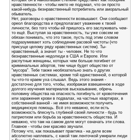
нравственности - чтобы никто не подумал, что он просто
какой-нибудь безнравственный потребитель или аморальный
обыватель.
Нет, разговоры о нравственности возвышают. Они сообщают
ореол благородства и предполагают уважение к твоей
личности, без того чтобы ей пришлось его заслуживать чем-
то ещё. Выступая за нравственность, ты уже совсем не
обязан понимать, что это такое, пусть под этим словом
подразумевают хоть соблюдение расовой чистоты (что
присуще целому ряду нравственных систем). Ты-
нравственный, а значит ты - человек. Не то что
безнравственные недолюди в США и Европе. Или
распутные женщины, которых чем больше погибнет от
криминальных абортов, тем чище будет общество от
"мусора". Тебе также необязательно знать о других
нравственных системах, кроме той единственной, о которой
ты что-то краем уха слышал. Ведь этого знания -
достаточно для того, чтобы, изображая взвешенное в ходе
долгого изучения материалов высказывание, обречь
половину общества на опасность погибнуть от кровотечения
или заражения крови в подвалах, на частных квартирах, в
собственной ванной - не имея возможности получить
медицинскую помощь. Всё это неважно, если есть
возможность блеснуть глубиной своей личности - будь то
патриотизм или борьба за нравственность общества. И
неважно, что там на самом деле могут означать эти слова.
Главное - чтобы они красиво звучали.
Потому что, как показывает практика - на деле всем
абсолютно наплевать, с какой там ленточкой умирали люди