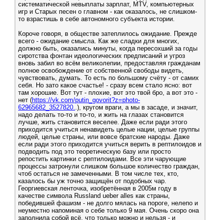
систематической невыплаты зарплат, MTV, компьютерных
игр и Старых песен о главном - как оказалось, не слишком-
то взрастишь в себе автономного субъекта истории.
Короче говоря, в обществе затеплилось ожидание. Прежде
всего - ожидание смысла. Как же сладки для многих,
должно быть, оказались минуты, когда пересохший за годы
сиротства фонтан идеологических предписаний и угроз
вновь забил во всём великолепии, предоставляя гражданам
полное освобождение от собственной свободы видеть,
чувствовать, думать. То есть по большому счёту - от самих
себя. Но зато какое счастье! - сразу всем стало ясно: вот
там хорошие. Вот тут - плохие, вот это твой бро, а вот это -
нет (
https://vk.com/putin_govorit?z=photo-
62965682_3527820.
.), кругом враги, а мы в засаде, и значит,
надо делать то-то и то-то, и жить на глазах становится
лучше, жить становится веселее. Даже если ради этого
приходится учиться ненавидеть целые нации, целые группы
людей, целые страны, или вовсе братские народы. Даже
если ради этого приходится учиться верить в рептилоидов и
подводить под это теоретическую базу или просто
репостить картинки с рептилоидами. Все эти чарующие
процессы затронули слишком большое количество граждан,
чтоб остаться не замеченными. В том числе тех, кто,
казалось бы уж точно защищён от подобных чар.
Георгиевская ленточка, изобретённая в 2005м году в
качестве символа Russland ueber alles как страны,
победившей фашизм - не долго мялась на пороге, нелепо и
неуместно напоминая о себе только 9 мая. Очень скоро она
заполнила собой всё, что только можно и нельзя - и