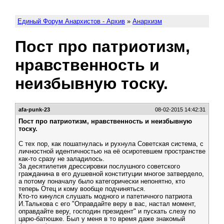
Единый Форум Анархистов - Архив
»
Анархизм
Пост про патриотизм,
нравственность и
неизбывную тоску.
afa-punk-23
08-02-2015 14:42:31
Пост про патриотизм, нравственность и неизбывную
тоску.
С тех пор, как пошатнулась и рухнула Советская система, с
личностной идентичностью на её осиротевшем пространстве
как-то сразу не заладилось.
За десятилетия дрессировки послушного советского
гражданина в его душевной конституции многое затвердело,
а потому поначалу было категорически непонятно, кто
теперь Отец и кому вообще подчиняться.
Кто-то кинулся слушать модного и патетичного патриота
И.Талькова с его "Оправдайте веру в вас, настал момент,
оправдайте веру, господин президент" и пускать слезу по
царю-батюшке. Был у меня в то время даже знакомый