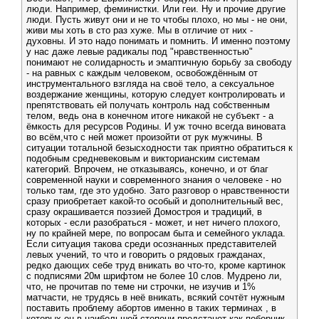
люди. Например, феминистки. Или геи. Ну и прочие другие
люди. Пусть живут они и не то чтобы плохо, но мы - не они,
живи мы хоть в сто раз хуже. Мы в отличие от них -
духовны. И это надо понимать и помнить. И именно поэтому
у нас даже левые радикалы под "нравственностью"
понимают не солидарность и эмаптичную борьбу за свободу
- на равных с каждым человеком, освобождённым от
инструментального взгляда на своё тело, а сексуальное
воздержание женщины, которую следует контролировать и
препятствовать ей получать контроль над собственным
телом, ведь она в конечном итоге никакой не субъект - а
ёмкость для ресурсов Родины. И уж точно всегда виновата
во всём,что с ней может произойти от рук мужчины. В
ситуации тотальной безысходности так приятно обратиться к
подобным средневековым и викторианским системам
категорий. Впрочем, не отказываясь, конечно, и от благ
современной науки и современного знания о человеке - но
только там, где это удобно. Зато разговор о нравственности
сразу приобретает какой-то особый и дополнительный вес,
сразу окрашивается поэзией Домостроя и традиций, в
которых - если разобраться - может, и нет ничего плохого,
ну по крайней мере, по вопросам быта и семейного уклада.
Если ситуация такова среди осознанных представителей
левых учений, то что и говорить о рядовых гражданах,
редко дающих себе труд вникать во что-то, кроме картинок
с подписями 20м шрифтом не более 10 слов. Мудрено ли,
что, не прочитав по теме ни строчки, не изучив и 1%
матчасти, не трудясь в неё вникать, всякий сочтёт нужным
поставить проблему абортов именно в таких терминах , в
которых он в наибольшей степени предстанет как поборник