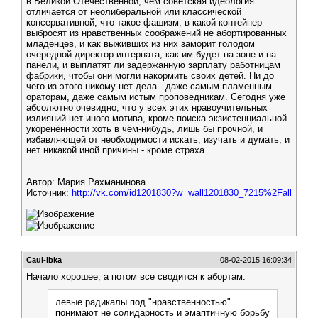
в Великой Отечественной, чем советская идеология
отличается от неолиберальной или классической
консервативной, что такое фашизм, в какой контейнер
выбросят из нравственных соображений не абортированных
младенцев, и как выживших из них заморит голодом
очередной директор интерната, как им будет на зоне и на
панели, и выплатят ли задержанную зарплату работницам
фабрики, чтобы они могли накормить своих детей. Ни до
чего из этого никому нет дела - даже самым пламенным
ораторам, даже самым истым проповедникам. Сегодня уже
абсолютно очевидно, что у всех этих нравоучительных
излияний нет иного мотива, кроме поиска экзистенциальной
укоренённости хоть в чём-нибудь, лишь бы прочной, и
избавляющей от необходимости искать, изучать и думать, и
нет никакой иной причины - кроме страха.
Автор: Мария Рахманинова
Источник:
http://vk.com/id1201830?w=wall1201830_7215%2Fall
Caul-lbka
08-02-2015 16:09:34
Начало хорошее, а потом все сводится к абортам.
левые радикалы под "нравственностью"
понимают не солидарность и эмаптичную борьбу