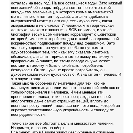
осталась на весь год. На все оставшиеся годы. Зато каждый
повязавший её теперь твёрдо знает: он не то что какой-
нибудь там американец, у которого кроме американской
мечты ничего и нет, он - русский, а значит вдобавок к
американской мечте у него ещё есть духовность, какая
американцам и не снилась. И неважно, что георгиевская
ленточка никакого отношения к ВОВ не имела, и что её
биография весьма сомнительно коррелирует с Советской
историей, именем которой сегодня с такой парадоксальной
искренностью подписывают победу над фашизмом. Зато
человеку хорошо - он чувствует себя не пустым, а
одухотворённым тем, что - как ему сказали- ленточка
обозначает, а значит - причастным ко всему великому и
прекрасному. А значит, по этому поводу он уже может
поставить галочку и быть спокойным: потребитель
бездуховен. Он же - уже не просто потребитель, он -
духовен самой новой духовностью. А значит он - человек. И
это звучит гордо.
Такая мысль особенно пленительна для тех, кто не
планирует никаких дополнительных проявлений себя как не-
только-потребителя и человека. И чем меньше эти
проявления в планах, тем яростнее гражданин в своей
апологетике даже самых страшных вещей, вплоть до
военных преступлений - ведь все они - это цена, которой он
обретает экзистенциальную укоренённость и свободу от
неопределённости.
Точно так же всё обстоит с целым множеством явлений.
Например, с правом на аборт.
Все знают, что в Европе живут бездуховные и страшные