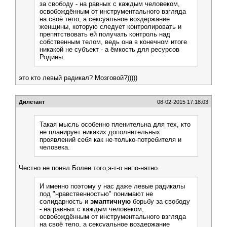
за свободу - на равных с каждым человеком,
освобождённым от инструментального взгляда
на своё тело, а сексуальное воздержание
женщины, которую следует контролировать и
препятствовать ей получать контроль над
собственным телом, ведь она в конечном итоге
никакой не субъект - а ёмкость для ресурсов
Родины.
это кто левый радикал? Мозговой?)))))
Дилетант
08-02-2015 17:18:03
Такая мысль особенно пленительна для тех, кто
не планирует никаких дополнительных
проявлений себя как не-только-потребителя и
человека.
Честно не понял.Более того,э-т-о непо-нятно.
И именно поэтому у нас даже левые радикалы
под "нравственностью" понимают не
солидарность и
эмаптичную
борьбу за свободу
- на равных с каждым человеком,
освобождённым от инструментального взгляда
на своё тело, а сексуальное воздержание