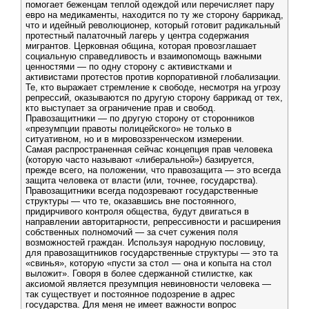
помогает беженцам теплой одеждой или перечисляет пару
евро на медикаменты, находится по ту же сторону баррикад,
что и идейный революционер, который готовит радикальный
протестный палаточный лагерь у центра содержания
мигрантов. Церковная община, которая провозглашает
социальную справедливость и взаимопомощь важными
ценностями — по одну сторону с активистками и
активистами протестов против корпоративной глобализации.
Те, кто выражает стремление к свободе, несмотря на угрозу
репрессий, оказываются по другую сторону баррикад от тех,
кто выступает за ограничение прав и свобод.
Правозащитники — по другую сторону от сторонников
«презумпции правоты полицейского» не только в
ситуативном, но и в мировоззренческом измерении.
Самая распространенная сейчас концепция прав человека
(которую часто называют «либеральной») базируется,
прежде всего, на положении, что правозащита — это всегда
защита человека от власти (или, точнее, государства).
Правозащитники всегда подозревают государственные
структуры — что те, оказавшись вне постоянного,
придирчивого контроля общества, будут двигаться в
направлении авторитарности, репрессивности и расширения
собственных полномочий — за счет сужения поля
возможностей граждан. Используя народную пословицу,
для правозащитников государственные структуры — это та
«свинья», которую «пусти за стол — она и копыта на стол
выложит». Говоря в более сдержанной стилистке, как
аксиомой является презумпция невиновности человека —
так существует и постоянное подозрение в адрес
государства. Для меня не имеет важности вопрос