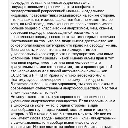
«сотрудничества» или «несотрудничества» с
государственными органами: в этом конфликте
государственной репрессивной машины и отдельного
индивида, правозащитники оказываются на той же стороне,
что и анархисты, и здесь вариантов быть не может. Более
того, на мой взгляд, сама концепция прав человека имеет
больше общего с классическим анархизмом, чем, скажем,
советский подход к правозащитной тематике, или
современные подходы некоторых «антизападных» режимов.
Настаивание на том, что все люди имеют достоинство как
основополагающую категорию; что право на свободу, жизнь,
безопасность, и все, что из этого следует, имеет
универсальный характер; и что не государствам или иным
источникам власти решать, какой именно объем прав в тот
или иной период имеет тот или иной человек — это
краеугольные камни как анархизма, так и правозащиты. И
это неприемлемо для любой авторитарной силы — как
СССР, так и РФ, КНР, Ирана или пиночетовского Чили.
Поэтому, здесь противоречия я не вижу — ни одного.
В отличие от большинства украинцев, ты хорошо знаком с
современным отечественным анархо-сообществом. Что тебе
в нем нравится, а что нет?
Не могу сказать, что так уж хорошо знаю современное
украинское анархическое сообщество. Если говорить о нем
в широком смысле, — то, с одной стороны, видим
разнообразие групп, организаций, коллективов и тактик, о
котором в 90-х можно было бы только мечтать. Не все из
них имеют слова вроде «анархистский» или «либертарный»
в самоназваниях, или вообще вспоминают слово
«анархизм». Не все являются «обще-освободительными» —