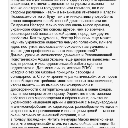
анархизма, и отвечать адекватно на угрозы и вызовы — не
только со стороны государства или капитала, но и со
стороны различных «тел» и механизмов угнетения и власти.
Независимо от того, будут ли эти инициативы употреблять
слово «анархизм» в собственной деятельности или нет.
Со времен Нестора Махно прошло очень много времени,
украинское общество совсем другое, чем во времена
революционной повстанческой армии, перед ним другие
проблемы. Как ты думаешь, Нестор Иванович еще может
научить украинское общество чему-то полезному, или его
идеи, поступки, высказывания сохраняют актуальность
только для профессиональных исследователей?
Думаю, уроки из махновского движения и Революционной
Повстанческой Армии Украины еще далеко не вынесены, —
как, впрочем, и исследовательской работы сделано
недостаточно. Для меня лично, история РПАУ — это
история о тех же базовые принципах свободы и
солидарности. С точки зрения «прагматической», этот порыв
к освобождению требовал многочисленных компромиссов,
чтобы выжить — но именно эти компромиссы и
договоренности с авторитарными силами, в конце концов,
стали приговором этом порыву. Упрямство в отстаивании
собственного мировоззрения и образа жизни; сочетание
украинского измерения армии и движения с международным
и антиксенофобским их характером; разнообразие методов и
искренность в произнесении и воплощении целей — многое
очень отлично от нынешней ситуации, и не
в пользу последней. Читать мемуары Махно нелегко из-за
того, что «лозунговый» стиль их языка сейчас выглядел бы
или лицемерием, или неудачной манипуляцией — тогда как