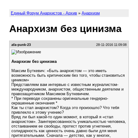
Единый Форум Анархистов - Архив
»
Анархизм
Анархизм без цинизма
afa-punk-23
28-11-2016 11:09:08
Анархизм без цинизма
Максим Буткевич: «Быть анархистом — это иметь
возможность быть критическим без того, чтобы становиться
циником»
Представляем вам интервью с известным журналистом-
международником, анархистом, общественным деятелем и
правозащитником Максимом Буткевичем.
* При переводе сохранены оригинальные гендерно-
окрашенные окончания *
Как ты стал анархистом? Когда это произошло? Что тебя
привлекло к этому учению?
Вряд ли был какой-то один момент, в который я «стал
анархистом». Заинтересованность уникальностью человека,
отстаиванием ее свободы, протест против угнетения,
солидарность как ценность очень давно были для меня
притягательными. Сначала — детство, как у многих,