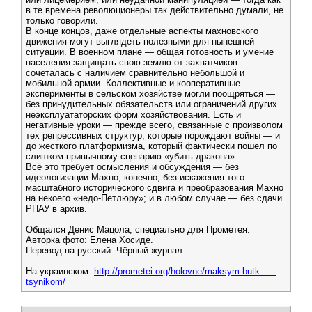
в те времена революционеры так действительно думали, не
только говорили.
В конце концов, даже отдельные аспекты махновского
движения могут выглядеть полезными для нынешней
ситуации. В военном плане — общая готовность и умение
населения защищать свою землю от захватчиков
сочеталась с наличием сравнительно небольшой и
мобильной армии. Коллективные и кооперативные
эксперименты в сельском хозяйстве могли поощряться —
без принудительных обязательств или ограничений других
неэксплуататорских форм хозяйствования. Есть и
негативные уроки — прежде всего, связанные с произволом
тех репрессивных структур, которые порождают войны — и
до жесткого платформизма, который фактически пошел по
слишком привычному сценарию «убить дракона».
Всё это требует осмысления и обсуждения — без
идеологизации Махно; конечно, без искажения того
масштабного исторического сдвига и преобразования Махно
на некоего «недо-Петлюру»; и в любом случае — без сдачи
РПАУ в архив.
Общался Денис Мацола, специально для Прометея.
Авторка фото: Елена Хосиде.
Перевод на русский: Чёрный журнал.
На украинском:
http://prometei.org/holovne/maksym-butk ... -
tsynikom/