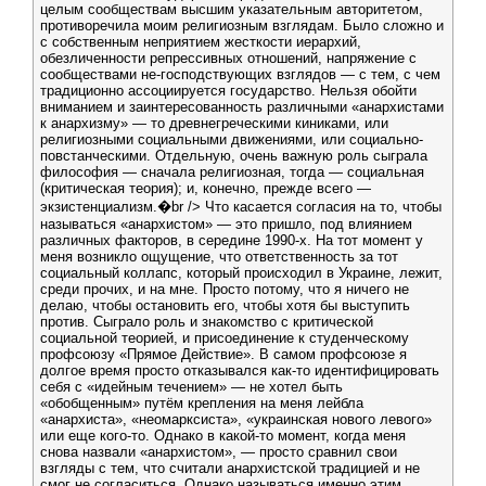
целым сообществам высшим указательным авторитетом,
противоречила моим религиозным взглядам. Было сложно и
с собственным неприятием жесткости иерархий,
обезличенности репрессивных отношений, напряжение с
сообществами не-господствующих взглядов — с тем, с чем
традиционно ассоциируется государство. Нельзя обойти
вниманием и заинтересованность различными «анархистами
к анархизму» — то древнегреческими киниками, или
религиозными социальными движениями, или социально-
повстанческими. Отдельную, очень важную роль сыграла
философия — сначала религиозная, тогда — социальная
(критическая теория); и, конечно, прежде всего —
экзистенциализм.�br /> Что касается согласия на то, чтобы
называться «анархистом» — это пришло, под влиянием
различных факторов, в середине 1990-х. На тот момент у
меня возникло ощущение, что ответственность за тот
социальный коллапс, который происходил в Украине, лежит,
среди прочих, и на мне. Просто потому, что я ничего не
делаю, чтобы остановить его, чтобы хотя бы выступить
против. Сыграло роль и знакомство с критической
социальной теорией, и присоединение к студенческому
профсоюзу «Прямое Действие». В самом профсоюзе я
долгое время просто отказывался как-то идентифицировать
себя с «идейным течением» — не хотел быть
«обобщенным» путём крепления на меня лейбла
«анархиста», «неомарксиста», «украинская нового левого»
или еще кого-то. Однако в какой-то момент, когда меня
снова назвали «анархистом», — просто сравнил свои
взгляды с тем, что считали анархистской традицией и не
смог не согласиться. Однако называться именно этим