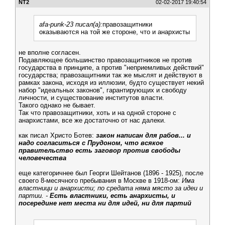
NT2
02-02-2017 19:40:54
afa-punk-23 писал(а):
правозащитники
оказываются на той же стороне, что и анархисты
не вполне согласен.
Подавляющее большинство правозащитников не против
государства в принципе, а против "неприемливых действий"
государства; правозащитники так же мыслят и действуют в
рамках закона, исходя из иллюзии, будто существует некий
набор "идеальных законов", гарантирующих и свободу
личности, и существование институтов власти.
Такого однако не бывает.
Так что правозащитники, хоть и на одной стороне с
анархистами, все же достаточно от нас далеки.
как писал Христо Ботев:
закон написан для рабов... и
надо согласиться с Прудоном, что всякое
правительство есть заговор против свободы
человечества
еще категоричнее был Георги Шейтанов (1896 - 1925), после
своего 8-месячного пребывания в Москве в 1918-ом:
Има
властници и анархисти; по средата няма място за идеи и
партии. -
Есть властники, есть анархисты, и
посередине нет места ни для идей, ни для партий