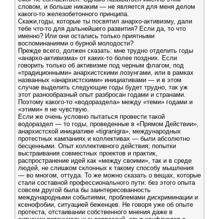
словом, и больше никаким — не является для меня делом
какого-то железобетонного принципа.
Скажи,годы, которые ты посвятил анархо-активизму, дали
тебе что-то для дальнейшего развития? Если да, то что
именно? Или они остались только приятными
воспоминаниями о бурной молодости?
Прежде всего, должен сказать: мне трудно отделить годы
«анархо-активизма» от каких-то более поздних. Если
говорить только об активизме под черным флагом, под
«традиционными» анархистскими лозунгами, или в рамках
названных «анархистскими» инициативами — и в этом
случае выделить следующие годы будет трудно, так уж
этот разнообразный опыт разбросан годами и странами.
Поэтому какого-то «водораздела» между «теми» годами и
«этими» я не чувствую.
Если же очень условно пытаться провести такой
водораздел — то годы, проведенные в «Прямом Действии»,
анархистской инициативе «tigranigra», международных
протестных кампаниях и коллективах — были абсолютно
бесценными. Опыт коллективного действия; попытки
выстраивания совместных проектов и практик,
распространение идей как «между своими», так и в среде
людей, не слишком склонных к такому способу мышления
— во многом, оттуда. То же можно сказать о вещах, которые
стали составной профессионального пути: без этого опыта
совсем другой была бы заинтересованность
международными событиями, проблемами дискриминации и
ксенофобии, ситуацией беженцев. Не говоря уже об опыте
протеста, отстаивании собственного мнения даже в