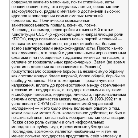
содержало какие-то мелочные, почти стихийные, акты
неповиновения тому, что виделось ложью, серостью или
заскорузлостью, рядом с мечтами о достижении высоких
идеалов и воплощения самых смелых мечтаний
человечества. Политически осмысленная
заинтересованность пришла, конечно, позже.
В период, например, перестройки и отмены 6-й статьи
Конституции СССР (о «руководящей и направляющей роли
КПСС»), когда появилось много новых партий и течений —
из всех их очертаний меня, еще почти ребенка, больше
всего заинтересовали анархо-синдикалисты. Просто как-то
так случилось, что людей с диагональными черно-красными
флагами я на посещенных тогдашних митингах не нашел, в
отличие от горизонтальных красно-черных. Затем (во время
участия в движении за независимость Украины)
присутствовало осознание борьбы за независимую Украину
как составляющую более широкой, более общей, борьбы за
свободу человека. Но в то же время — росло чувство
напряжения, вплоть до противостояния между стремлением
к «развития государства», с государственными лозунгами —
и свободой человека, индивида, личности, горизонтальными
связями сотрудничества между людьми. В 1990-1992 гг. я
участвовал в СНУМ («Союзе независимой украинской
молодежи») — и это было очень полезным опытом о том,
каким важным может быть коллективное действие; но был и
негативный опыт, связанный с иерархичностью организации.
Позже свою роль сыграли и опыт неформальных
молодежных субкультур, и религиозные убеждения.
Последнее, возможно, является необычным — и тем не
менее: попытка государства представить себя человеку и