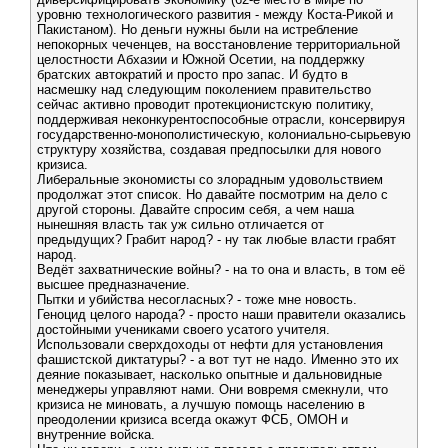
уровню технологического развития - между Коста-Рикой и
Пакистаном). Но деньги нужны были на истребление
непокорных чеченцев, на восстановление территориальной
целостности Абхазии и Южной Осетии, на поддержку
братских автократий и просто про запас. И будто в
насмешку над следующим поколением правительство
сейчас активно проводит протекционистскую политику,
поддерживая неконкурентоспособные отрасли, консервируя
государственно-монополистическую, колониально-сырьевую
структуру хозяйства, создавая предпосылки для нового
кризиса.
Либеральные экономисты со злорадным удовольствием
продолжат этот список. Но давайте посмотрим на дело с
другой стороны. Давайте спросим себя, а чем наша
нынешняя власть так уж сильно отличается от
предыдущих? Грабит народ? - ну так любые власти грабят
народ.
Ведёт захватнические войны? - на то она и власть, в том её
высшее предназначение.
Пытки и убийства несогласных? - тоже мне новость.
Геноцид целого народа? - просто наши правители оказались
достойными учениками своего усатого учителя.
Использовали сверхдоходы от нефти для установления
фашистской диктатуры? - а вот тут не надо. Именно это их
деяние показывает, насколько опытные и дальновидные
менеджеры управляют нами. Они вовремя смекнули, что
кризиса не миновать, а лучшую помощь населению в
преодолении кризиса всегда окажут ФСБ, ОМОН и
внутренние войска.