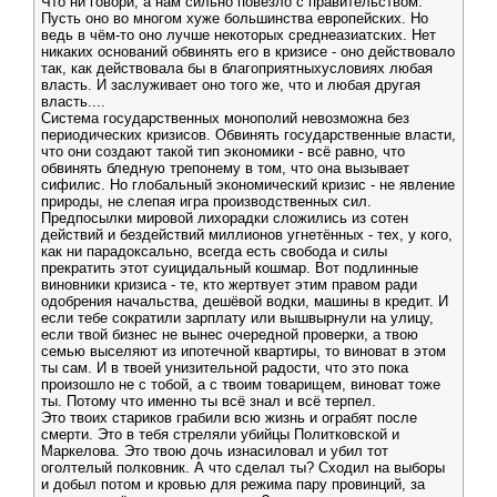
Что ни говори, а нам сильно повезло с правительством.
Пусть оно во многом хуже большинства европейских. Но
ведь в чём-то оно лучше некоторых среднеазиатских. Нет
никаких оснований обвинять его в кризисе - оно действовало
так, как действовала бы в благоприятныхусловиях любая
власть. И заслуживает оно того же, что и любая другая
власть....
Система государственных монополий невозможна без
периодических кризисов. Обвинять государственные власти,
что они создают такой тип экономики - всё равно, что
обвинять бледную трепонему в том, что она вызывает
сифилис. Но глобальный экономический кризис - не явление
природы, не слепая игра производственных сил.
Предпосылки мировой лихорадки сложились из сотен
действий и бездействий миллионов угнетённых - тех, у кого,
как ни парадоксально, всегда есть свобода и силы
прекратить этот суицидальный кошмар. Вот подлинные
виновники кризиса - те, кто жертвует этим правом ради
одобрения начальства, дешёвой водки, машины в кредит. И
если тебе сократили зарплату или вышвырнули на улицу,
если твой бизнес не вынес очередной проверки, а твою
семью выселяют из ипотечной квартиры, то виноват в этом
ты сам. И в твоей унизительной радости, что это пока
произошло не с тобой, а с твоим товарищем, виноват тоже
ты. Потому что именно ты всё знал и всё терпел.
Это твоих стариков грабили всю жизнь и ограбят после
смерти. Это в тебя стреляли убийцы Политковской и
Маркелова. Это твою дочь изнасиловал и убил тот
оголтелый полковник. А что сделал ты? Сходил на выборы
и добыл потом и кровью для режима пару провинций, за