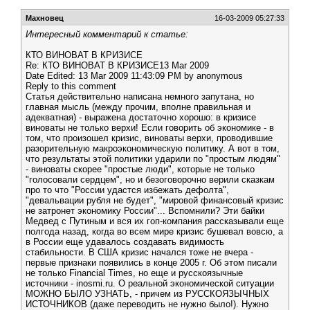
Махновец
16-03-2009 05:27:33
Интересный комментарий к статье:
КТО ВИНОВАТ В КРИЗИСЕ
Re: КТО ВИНОВАТ В КРИЗИСЕ13 Mar 2009
Date Edited: 13 Mar 2009 11:43:09 PM by anonymous
Reply to this comment
Статья действительно написана немного запутана, но
главная мысль (между прочим, вполне правильная и
адекватная) - выражена достаточно хорошо: в кризисе
виноваты не только верхи! Если говорить об экономике - в
том, что произошел кризис, виноваты верхи, проводившие
разорительную макроэкономическую политику. А вот в том,
что результаты этой политики ударили по "простым людям"
- виноваты скорее "простые люди", которые не только
"голосовали сердцем", но и безоговорочно верили сказкам
про то что "России удастся избежать дефолта",
"девальвации рубля не будет", "мировой финансовый кризис
не затронет экономику России"... Вспомнили? Эти байки
Медвед с Путиным и вся их гоп-компания рассказывали еще
полгода назад, когда во всем мире кризис бушевал вовсю, а
в России еще удавалось создавать видимость
стабильности. В США кризис начался тоже не вчера -
первые признаки появились в конце 2005 г. Об этом писали
не только Financial Times, но еще и русскоязычные
источники - inosmi.ru. О реальной экономической ситуации
МОЖНО БЫЛО УЗНАТЬ, - причем из РУССКОЯЗЫЧНЫХ
ИСТОЧНИКОВ (даже переводить не нужно было!). Нужно