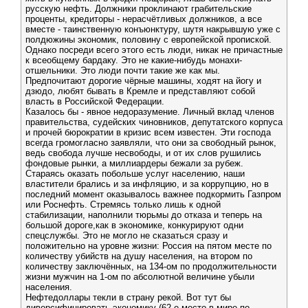
русскую нефть. Должники проклинают грабительские
проценты, кредиторы - нерасчётливых должников, а все
вместе - таинственную конъюнктуру, шутя накрывшую уже с
полдюжины экономик, половину с европейской пропиской.
Однако посреди всего этого есть люди, никак не причастные
к всеобщему бардаку. Это не какие-нибудь монахи-
отшельники. Это люди почти такие же как мы.
Предпочитают дорогие чёрные машины, ходят на йогу и
дзюдо, любят бывать в Кремле и представляют собой
власть в Российской Федерации.
Казалось бы - явное недоразумение. Личный вклад членов
правительства, судейских чиновников, депутатского корпуса
и прочей бюрократии в кризис всем известен. Эти господа
всегда громогласно заявляли, что они за свободный рынок,
ведь свобода лучше несвободы, и от их слов рушились
фондовые рынки, а миллиардеры бежали за рубеж.
Стараясь оказать побольше услуг населению, наши
властители брались и за инфляцию, и за коррупцию, но в
последний момент оказывалось важнее подкормить Газпром
или Роснефть. Стремясь только лишь к одной
стабилизации, наполнили тюрьмы до отказа и теперь на
большой дороге,как в экономике, конкурируют одни
спецслужбы. Это не могло не сказаться сразу и
положительно на уровне жизни: Россия на пятом месте по
количеству убийств на душу населения, на втором по
количеству заключённых, на 134-ом по продолжительности
жизни мужчин на 1-ом по абсолютной величине убыли
населения.
Нефтедоллары текли в страну рекой. Вот тут бы
диверсифицировать экономику (62-е место в мире по