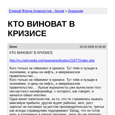
Единый Форум Анархистов - Архив
»
Анархизм
КТО ВИНОВАТ В
КРИЗИСЕ
Droni
15-03-2009 22:36:48
КТО ВИНОВАТ В КРИЗИСЕ
http://ru.indymedia.org/newswire/display/21677/index.php
Кого только не обвиняют в кризисе. Тут тебе и пузыри в
экономике, и цены на нефть, и американское
правительство....
Кого только не обвиняют в кризисе. Тут тебе и пузыри в
экономике, и цены на нефть, и американское
правительство.... Ушлые журналисты уже вычислили того
несчастного калифорнийца, с которого, как говорят, и
начался обвал ипотеки.
Одни винят капиталистов, за то, что те стремились выжать
максимум прибыли, другие журят рабочих, мол, рост
зарплат не поспевал за ростом производительности, третьи
как всегда справедливо подозревают Запад, что он готов
жить в купленных в кредит пещерах, лишь бы не покупать