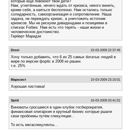
которые ещё повоюют твои дети?
Нам, угнетённым, нечего ждать от кризиса, некого винить,
кроме себя, а каяться бесполезно. Нам остались только
солидарность, самоорганизация и сопротивление. Наша
задача, не переждать кризис, а уничтожить источник
кризисов. Мы не рискуем дивидендами и позициями в
списках Forbes. Нам есть что терять - наши жизни и
человеческое достоинство.
Герберт Маридзе
Droni
15-03-2009 22:37:49
Хочу только добавить, что 6 из 25 самых богатых людей в
мире по версии форбс в 2008 из рашки.
т.е. 25%
Марксист
15-03-2009 23:15:01
Хорошая листовка!
Spirit
16-03-2009 03:41:52
Виноваты сросшиеся в один клубок госбюрократия,
финансовая олигархия и крупный бизнес которые ршали
свои проблемы путём спекуляции...
То есть мегаспекулянты...