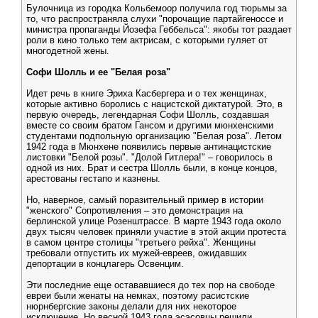
Булочница из городка Кольбемоор получила год тюрьмы за
то, что распространяла слухи "порочащие партайгеноссе и
министра пропаганды Йозефа Геббельса": якобы тот раздает
роли в кино только тем актрисам, с которыми гуляет от
многодетной жены.
Софи Шолль и ее "Белая роза"
Идет речь в книге Эриха Касбергера и о тех женщинах,
которые активно боролись с нацистской диктатурой. Это, в
первую очередь, легендарная Софи Шолль, создавшая
вместе со своим братом Гансом и другими мюнхенскими
студентами подпольную организацию "Белая роза". Летом
1942 года в Мюнхене появились первые антинацистские
листовки "Белой розы". "Долой Гитлера!" – говорилось в
одной из них. Брат и сестра Шолль были, в конце концов,
арестованы гестапо и казнены.
Но, наверное, самый поразительный пример в истории
"женского" Сопротивления – это демонстрация на
берлинской улице Розенштрассе. В марте 1943 года около
двух тысяч человек приняли участие в этой акции протеста
в самом центре столицы "третьего рейха". Женщины
требовали отпустить их мужей-евреев, ожидавших
депортации в концлагерь Освенцим.
Эти последние еще остававшиеся до тех пор на свободе
евреи были женаты на немках, поэтому расистские
нюрнбергские законы делали для них некоторое
исключение. Но весной 1943 года эсэсовцы решили