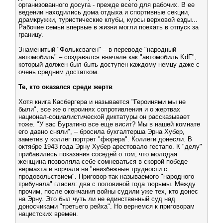
организованного досуга - прежде всего для рабочих. В ее
ведении находились дома отдыха и спортивные секции,
драмкружки, туристические клубы, курсы верховой езды...
Рабочие семьи впервые в жизни могли поехать в отпуск за
границу.
Знаменитый "Фольксваген" – в переводе "народный
автомобиль" – создавался вначале как "автомобиль KdF",
который должен был быть доступен каждому немцу даже с
очень средним достатком.
Те, кто оказался среди жертв
Хотя книга Касбергера и называется "Героинями мы не
были", все же о героинях сопротивления и о жертвах
национал-социалистической диктатуры он рассказывает
тоже. "У вас Буратино все еще висит? Мы в нашей комнате
его давно сняли", – бросила бухгалтерша Эрна Хубер,
заметив у коллег портрет "фюрера". Коллеги донесли. В
октябре 1943 года Эрну Хубер арестовало гестапо. К "делу"
прибавились показания соседей о том, что молодая
женщина позволяла себе сомневаться в скорой победе
вермахта и ворчала на "неизбежные трудности с
продовольствием". Приговор так называемого "народного
трибунала" гласил: два с половиной года тюрьмы. Между
прочим, после окончания войны судили уже тех, кто донес
на Эрну. Это был чуть ли не единственный суд над
доносчиками "третьего рейха". Но вернемся к приговорам
нацистских времен.