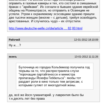
оправить в газовые камеры и тех, кто состоял в смешанных
браках с "арийками". Их согнали в бывшее здание еврейской
общины на Розенштрассе, но отправить в Освенцим не
успели. Утром к охраняемому эсэсовцами зданию пришли
две тысячи женщин (многие – с детьми), требуя освободить
арестованных. И случилось чудо – их отпустили.
http://www.deutsche-welle.cn/dw/article ... 82,00.html
Рабочий
12-01-2012 18:10:09
Ну и....?
ясенъ
13-01-2012 11:11:26
Булочница из городка Кольбемоор получила год
тюрьмы за то, что распространяла слухи
"порочащие партайгеноссе и министра
пропаганды Йозефа Геббельса": якобы тот
раздает роли в кино только тем актрисам, с
которыми гуляет от многодетной жены.
да, всё же йося гуманитарий. у лаврентия было бы
т.н.десять лет без права