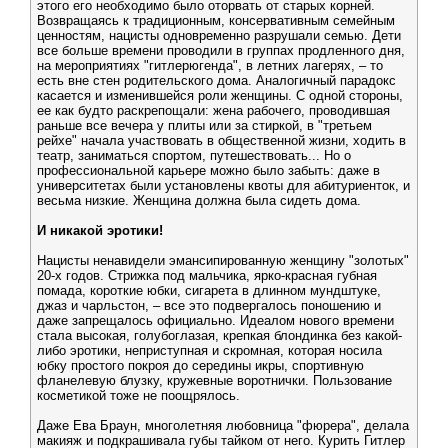
этого его необходимо было оторвать от старых корней.
Возвращаясь к традиционным, консервативным семейным
ценностям, нацисты одновременно разрушали семью. Дети
все больше времени проводили в группах продленного дня,
на мероприятиях "гитлерюгенда", в летних лагерях, – то
есть вне стен родительского дома. Аналогичный парадокс
касается и изменившейся роли женщины. С одной стороны,
ее как будто раскрепощали: жена рабочего, проводившая
раньше все вечера у плиты или за стиркой, в "третьем
рейхе" начала участвовать в общественной жизни, ходить в
театр, заниматься спортом, путешествовать... Но о
профессиональной карьере можно было забыть: даже в
университетах были установлены квоты для абитуриенток, и
весьма низкие. Женщина должна была сидеть дома.
И никакой эротики!
Нацисты ненавидели эмансипированную женщину "золотых"
20-х годов. Стрижка под мальчика, ярко-красная губная
помада, короткие юбки, сигарета в длинном мундштуке,
джаз и чарльстон, – все это подвергалось поношению и
даже запрещалось официально. Идеалом нового времени
стала высокая, голубоглазая, крепкая блондинка без какой-
либо эротики, неприступная и скромная, которая носила
юбку простого покроя до середины икры, спортивную
фланелевую блузку, кружевные воротнички. Пользование
косметикой тоже не поощрялось.
Даже Ева Браун, многолетняя любовница "фюрера", делала
макияж и подкрашивала губы тайком от него. Курить Гитлер