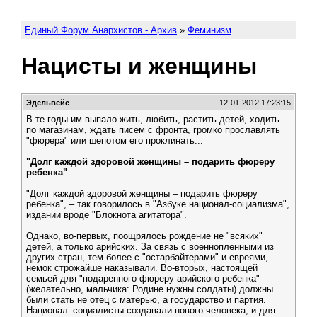
Единый Форум Анархистов - Архив
»
Феминизм
Нацисты и женщины
Эдельвейс
12-01-2012 17:23:15
В те годы им выпало жить, любить, растить детей, ходить
по магазинам, ждать писем с фронта, громко прославлять
"фюрера" или шепотом его проклинать...
"Долг каждой здоровой женщины – подарить фюреру
ребенка"
"Долг каждой здоровой женщины – подарить фюреру
ребенка", – так говорилось в "Азбуке национал-социализма",
издании вроде "Блокнота агитатора".
Однако, во-первых, поощрялось рождение не "всяких"
детей, а только арийских. За связь с военнопленными из
других стран, тем более с "остарбайтерами" и евреями,
немок строжайше наказывали. Во-вторых, настоящей
семьей для "подаренного фюреру арийского ребенка"
(желательно, мальчика: Родине нужны солдаты) должны
были стать не отец с матерью, а государство и партия.
Национал–социалисты создавали нового человека, и для