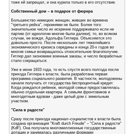
тоже ей запрещал, и она курила только в его отсутствие.
Собственный дом – в подарок от фюрера
Большинство немецких женщин, живших во времена
"третьего рейха", героинями не были. Более того:
значительное число их искренне поддерживало если не
партию (от идеологии многие были далеки), то, во всяком
случае, ее вождя, Адольфа Гитлера. Объясняется это
довольно просто. После нескольких лет тяжелейшего
экономического кризиса середины и конца 20-х годов во
многие семьи возвращалось относительное благополучие.
Гитлер дал экономике военные заказы, и число безработных
стало сокращаться.
Уже в июне 1933 года, то есть спустя всего полгода после
прихода Гитлера к власти, была разработана первая
программа социального развития. В частности, молодожены
начали получать от государства беспроцентный кредит.
Когда рождался ребенок, молодой семье предоставлялась
обычно отдельная квартира. А семьям фронтовиков и
многодетным вдовам - даже целый дом с земельным
участком.
"Сила в радости"
Сразу после прихода национал–социалистов к власти была
создана организация "Kraft durch Freude" – "Сила в радости"
(KdF). Она получала многомиллионные государственные
дотации и занималась различными формами