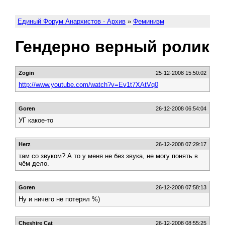
Единый Форум Анархистов - Архив
»
Феминизм
Гендерно верный ролик
Zogin
25-12-2008 15:50:02
http://www.youtube.com/watch?v=Ev1t7XAtVq0
Goren
26-12-2008 06:54:04
УГ какое-то
Herz
26-12-2008 07:29:17
там со звуком? А то у меня не без звука, не могу понять в
чём дело.
Goren
26-12-2008 07:58:13
Ну и ничего не потерял %)
Cheshire Cat
26-12-2008 08:55:25