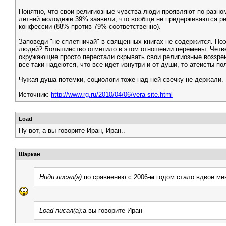
Понятно, что свои религиозные чувства люди проявляют по-разно
летней молодежи 39% заявили, что вообще не придерживаются ре
конфессии (88% против 79% соответственно).
Заповеди "не сплетничай" в священных книгах не содержится. Поэ
людей? Большинство отметило в этом отношении перемены. Четвер
окружающие просто перестали скрывать свои религиозные воззрен
все-таки надеются, что все идет изнутри и от души, то атеисты п
Чужая душа потемки, социологи тоже над ней свечку не держали. К
Источник:
http://www.rg.ru/2010/04/06/vera-site.html
Load
Ну вот, а вы говорите Иран, Иран..
Шаркан
Ниди писал(а):
по сравнению с 2006-м годом стало вдвое м
Load писал(а):
а вы говорите Иран