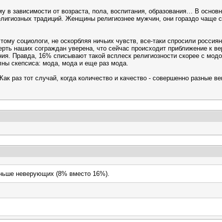
му в зависимости от возраста, пола, воспитания, образования… В основ
лигиозных традиций. Женщины религиознее мужчин, они гораздо чаще с
тому социологи, не оскорбляя ничьих чувств, все-таки спросили россиян
ть наших сограждан уверена, что сейчас происходит приближение к ве
ия. Правда, 16% списывают такой всплеск религиозности скорее с мод
олны скепсиса: мода, мода и еще раз мода.
ак раз тот случай, когда количество и качество - совершенно разные в
еньше неверующих (8% вместо 16%).