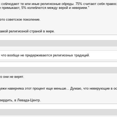
н соблюдают те или иные религиозные обряды. 75% считают себя правос
не примыкают, 5% колеблются между верой и неверием."
то советское поколение.
амой религиозной страной в мире.
, что вообще не придерживаются религиозных традиций.
о они не верят.
ежи наверняка этот процент еще меньше... Думаю, что неверующие в ос
вердить, в Левада-Центр.