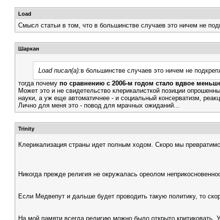
Load
Смысл статьи в том, что в большинстве случаев это ничем не подк
Шаркан
Load писал(а):
в большинстве случаев это ничем не подкреп
тогда почему
по сравнению с 2006-м годом стало вдвое меньш
Может это и не свидетельство клерикалисткой позиции опрошенных
науки, а уж еще автоматичнее - и социальный консерватизм, реакц
Лично для меня это - повод для мрачных ожиданий...
Trinity
Клерикализация страны идет полным ходом. Скоро мы превратим
Никогда прежде религия не окружалась ореолом неприкосновенност
Если Медвепут и дальше будет проводить такую политику, то скор
На мой памяти всегда религию можно было открыто критиковать. У 