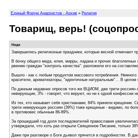
Единый Форум Анархистов - Архив
»
Религия
Товарищ, верь! (соцопрос
Ниди
Завершились религиозные праздники, которые весной отмечают п
В бочку общего меда, елея, мирры, ладана и прочих благолепных 
рвению граждан "контроль качества": разложили его на составля
Вышло - как с любым продуктом массового потребления. Немного 
красители, ароматизаторы, "идентичные натуральным"… В целом с
По данным недавних опросов того же ВЦИОМ, две трети россиян 
неверующие, 3% - говорят, что веруют, но ни к одной конфессии 
Из тех, кто называет себя христианами, 84% приняли крещение. 
трети неверующих россиян (39%) тоже крещеные - видимо, по бол
в противовес обычным 86-89%.
За прошедший год доля последователей православия увеличилась 
утверждали, что хоть раз открыли Священное Писание, только 38
Даже при разговоре о Боге дьявол прячется в подробностях. В дан