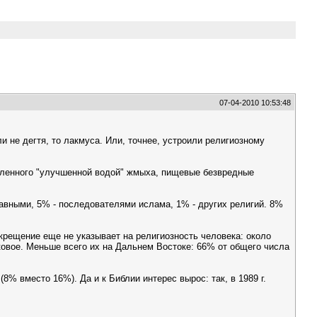
07-04-2010 10:53:48
 не дегтя, то лакмуса. Или, точнее, устроили религиозному
авленного "улучшенной водой" жмыха, пищевые безвредные
авными, 5% - последователями ислама, 1% - других религий. 8%
крещение еще не указывает на религиозность человека: около
ковое. Меньше всего их на Дальнем Востоке: 66% от общего числа
 вместо 16%). Да и к Библии интерес вырос: так, в 1989 г.