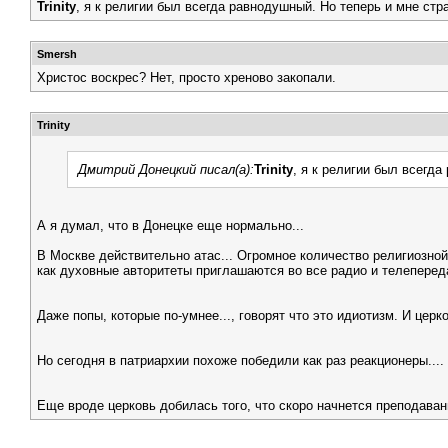
Trinity
, я к религии был всегда равнодушный. Но теперь и мне стр
Smersh
Христос воскрес? Нет, просто хреново закопали.
Trinity
Дмитрий Донецкий писал(а):
Trinity
, я к религии был всегд
А я думал, что в Донецке еще нормально...
В Москве действительно атас... Огромное количество религиозной 
как духовные авторитеты приглашаются во все радио и телепере
Даже попы, которые по-умнее..., говорят что это идиотизм. И церко
Но сегодня в патриархии похоже победили как раз реакционеры....
Еще вроде церковь добилась того, что скоро начнется преподаван