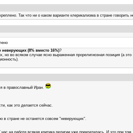
реплено. Так что ни о каком варианте клерикализма в стране говорить н
лено
е неверующих (8% вместо 16%)
?
, но во всяком случае ясно выраженная прорелигиозная позиция (а это 
ионность).
ся в православный Иран.
и, как это делается сейчас.
о в стране не останется совсем "неверующих".
нас на работе всякая критика религии уже прекратилась. И это при том