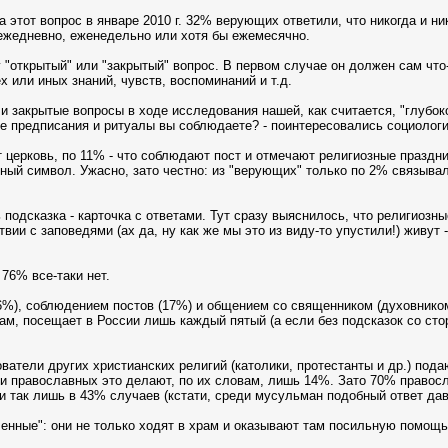
а этот вопрос в январе 2010 г. 32% верующих ответили, что никогда и н
 ежедневно, еженедельно или хотя бы ежемесячно.
 "открытый" или "закрытый" вопрос. В первом случае он должен сам что-
х или иных знаний, чувств, воспоминаний и т.д.
 закрытые вопросы в ходе исследования нашей, как считается, "глубок
е предписания и ритуалы вы соблюдаете? - поинтересовались социологи
 церковь, по 11% - что соблюдают пост и отмечают религиозные праздник
зный символ. Ужасно, зато честно: из "верующих" только по 2% связывал
 подсказка - карточка с ответами. Тут сразу выяснилось, что религиоз
твии с заповедями (ах да, ну как же мы это из виду-то упустили!) жив
76% все-таки нет.
6%), соблюдением постов (17%) и общением со священником (духовнико
кам, посещает в России лишь каждый пятый (а если без подсказок со ст
атели других христианских религий (католики, протестанты и др.) по
и православных это делают, по их словам, лишь 14%. Зато 70% правосла
ли так лишь в 43% случаев (кстати, среди мусульман подобный ответ да
енные": они не только ходят в храм и оказывают там посильную помощь