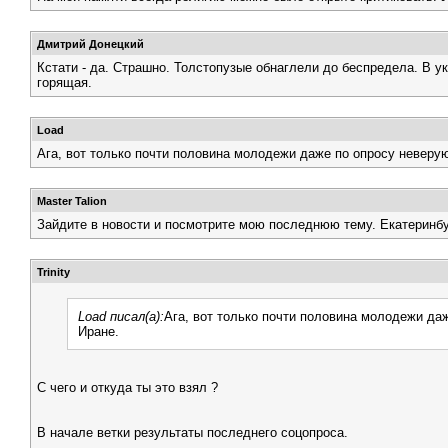
Дмитрий Донецкий
Кстати - да. Страшно. Толстопузые обнаглели до беспредела. В ук
горящая.
Load
Ага, вот только почти половина молодежи даже по опросу неверу
Master Talion
Зайдите в новости и посмотрите мою последнюю тему. Екатерин
Trinity
Load писал(а):
Ага, вот только почти половина молодежи да
Иране.
C чего и откуда ты это взял ?
В начале ветки результаты последнего соцопроса.