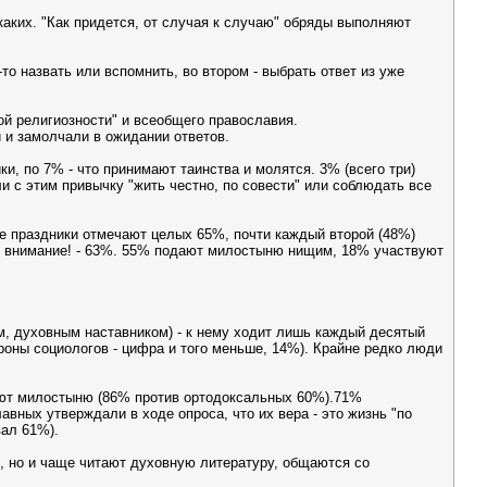
икаких. "Как придется, от случая к случаю" обряды выполняют
то назвать или вспомнить, во втором - выбрать ответ из уже
ой религиозности" и всеобщего православия.
 и замолчали в ожидании ответов.
и, по 7% - что принимают таинства и молятся. 3% (всего три)
и с этим привычку "жить честно, по совести" или соблюдать все
ные праздники отмечают целых 65%, почти каждый второй (48%)
ут - внимание! - 63%. 55% подают милостыню нищим, 18% участвуют
м, духовным наставником) - к нему ходит лишь каждый десятый
ороны социологов - цифра и того меньше, 14%). Крайне редко люди
дают милостыню (86% против ортодоксальных 60%).71%
вных утверждали в ходе опроса, что их вера - это жизнь "по
вал 61%).
, но и чаще читают духовную литературу, общаются со