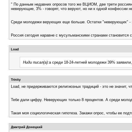
" По данным недавних опросов того же ВЦИОМ, две трети россия
неверующие, 3% - говорят, что веруют, но ни к одной конфессии 
Среди молодежи верующих еще больше. Остатки "неверующих" - э
Россия сегодня наравне с мусульманскими странами становится с
Load
Ниди писал(а):
а среди 18-24-летней молодежи 39% заявили
Trinity
Load, не придерживаются религиозных традиций - это не значит, чт
Тебе дали цифру. Неверующих только 8 процентов. А среди молод
Такая моя социологическая гипотеза. Закажи опрос, чтобы ее подт
Дмитрий Донецкий