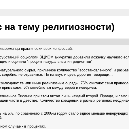
 на тему религиозности)
риверженцы практически всех конфессий.
субстанций социологи ВЦИОМ аккуратно добавили ложечку научного если
ющие и оценили "процент натуральных ингредиентов".
натурального сырья, приличное количество "восстановленного" и разб
ъедобно, не отравимся. Но на вкус и цвет, дорогие товарищи…
соблюдают те или иные религиозные обряды. 75% считают себя правосл
не примыкают, 5% колеблются между верой и неверием.
Священное Писание при этом читал лишь каждый второй. Правда, и само 
ьшей части в детстве. Количество крещеных в разных регионах неодина
на 5%, по сравнению с 2006-м годом стало вдвое меньше неверующих (8%
%.
ном случае - в процентах.