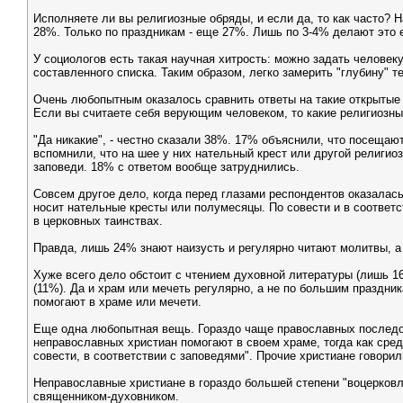
Исполняете ли вы религиозные обряды, и если да, то как часто? Н
28%. Только по праздникам - еще 27%. Лишь по 3-4% делают это
У социологов есть такая научная хитрость: можно задать человеку
составленного списка. Таким образом, легко замерить "глубину" те
Очень любопытным оказалось сравнить ответы на такие открытые и
Если вы считаете себя верующим человеком, то какие религиозны
"Да никакие", - честно сказали 38%. 17% объяснили, что посещают
вспомнили, что на шее у них нательный крест или другой религио
заповеди. 18% с ответом вообще затруднились.
Совсем другое дело, когда перед глазами респондентов оказалась
носит нательные кресты или полумесяцы. По совести и в соответс
в церковных таинствах.
Правда, лишь 24% знают наизусть и регулярно читают молитвы, а 
Хуже всего дело обстоит с чтением духовной литературы (лишь 1
(11%). Да и храм или мечеть регулярно, а не по большим праздни
помогают в храме или мечети.
Еще одна любопытная вещь. Гораздо чаще православных последов
неправославных христиан помогают в своем храме, тогда как сред
совести, в соответствии с заповедями". Прочие христиане говори
Неправославные христиане в гораздо большей степени "воцерковл
священником-духовником.