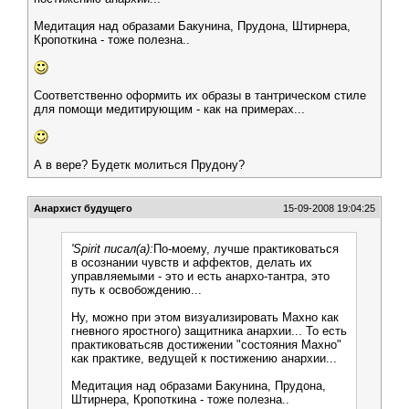
Медитация над образами Бакунина, Прудона, Штирнера,
Кропоткина - тоже полезна..
Соответственно оформить их образы в тантрическом стиле
для помощи медитирующим - как на примерах...
А в вере? Будетк молиться Прудону?
Анархист будущего
15-09-2008 19:04:25
'Spirit писал(а):
По-моему, лучше практиковаться
в осознании чувств и аффектов, делать их
управляемыми - это и есть анархо-тантра, это
путь к освобождению...
Ну, можно при этом визуализировать Махно как
гневного яростного) защитника анархии... То есть
практиковатьсяв достижении "состояния Махно"
как практике, ведущей к постижению анархии...
Медитация над образами Бакунина, Прудона,
Штирнера, Кропоткина - тоже полезна..