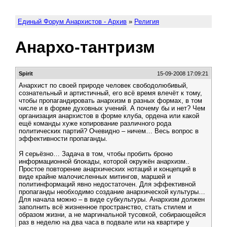
Единый Форум Анархистов - Архив
»
Религия
Анархо-тантризм
Spirit
15-09-2008 17:09:21
Анархист по своей природе человек свободолюбивый,
сознательный и артистичный, его всё время влечёт к тому,
чтобы пропагандировать анархизм в разных формах, в том
числе и в форме духовных учений. А почему бы и нет? Чем
организация анархистов в форме клуба, ордена или какой
ещё команды хуже копирование различного рода
политических партий? Очевидно – ничем… Весь вопрос в
эффективности пропаганды.
Я серьёзно… Задача в том, чтобы пробить броню
информационной блокады, которой окружён анархизм..
Простое повторение анархических нотаций и концепций в
виде крайне малочисленных митингов, маршей и
политинформаций явно недостаточен. Для эффективной
пропаганды необходимо создание анархической культуры…
Для начала можно – в виде субкультуры. Анархизм должен
заполнить всё жизненное пространство, стать стилем и
образом жизни, а не маргинальной тусовкой, собирающейся
раз в неделю на два часа в подвале или на квартире у