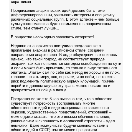
соратников.
Продвижение анархических идей должно быть тоже
дифференцированным, учитывать интересы и специфику
различных социальных групп. В этом аспекте – чем больше
культурного массива будет осмыслено в анархическом
стиле, тем станет лучше...
В обществе необходимо завоевать авторитет!
Недавно от анархистов поступило предложение о
пропаганде анархии в религиозном стиле, создании
направления анархо-вера. В ходе обсуждения выяснилось
однако, что такой подход не соответствует природе
анархии, так как не является методом освобождения по сути
и если может быть применим, то только в виде тотального
эпатажа. Эпатаж сам по себе как метод не хорош и не плох,
главное – знать меру, как, впрочем, и во всём, не то есть
риск подменить политическую борьбу клоунадой, причём
перейти в данном случае эту грань можно незаметно и
превратиться из бойца в паяца.
Предложение же это было вызвано тем, что в обществе
существует потребность воспринимать многие
общественные идей в виде эмоционально заряженных
образов, художественных представлений, откровений –
можно даже сказать, что это весьма обычное явление,
рационализм и склонность к логической строгости – удел
немногих. Даже коммунисты будучи монополистами в
области идей в СССР, тем не менее превратили