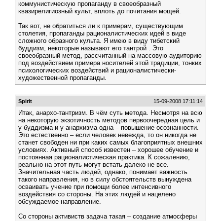
коммунистическую пропаганду в своеобразный
квазирелигиозный культ, вплоть до почитания мощей.
Так вот, не обратиться ли к примерам, существующим
столетия, пропаганды рационалистических идей в виде
сложного образного культа. Я имею в виду тибетский
буддизм, некоторые называют его тантрой . Это
своеобразный метод, рассчитанный на массовую аудиторию
под воздействием примера носителей этой традиции, тонких
психологических воздействий и рационалистически-
художественной пропаганды.
Spirit
15-09-2008 17:11:14
Итак, анархо-тантризм. В чём суть метода. Несмотря на всю
на некоторую экзотичность методов первоочередная цель и
у буддизма и у анархизма одна – повышение осознанности.
Это естественно – если человек невежда, то он никогда не
станет свободен ни при каких самых благоприятных внешних
условиях. Активный способ известен – хорошее обучение и
постоянная рационалистическая практика. К сожалению,
реально на этот путь могут встать далеко не все.
Значительная часть людей, однако, понимает важность
такого направления, но в силу обстоятельств вынуждена
осваивать учение при помощи более интенсивного
воздействия со стороны. На этих людей и нацелено
обсуждаемое направление.
Со стороны активиств задача такая – создание атмосферы