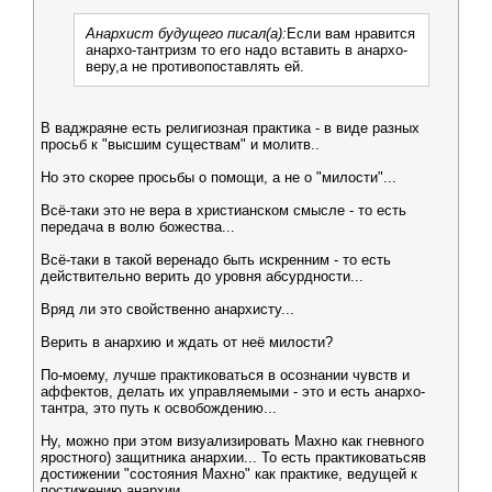
Анархист будущего писал(а):
Если вам нравится
анархо-тантризм то его надо вставить в анархо-
веру,а не противопоставлять ей.
В ваджраяне есть религиозная практика - в виде разных
просьб к "высшим существам" и молитв..
Но это скорее просьбы о помощи, а не о "милости"...
Всё-таки это не вера в христианском смысле - то есть
передача в волю божества...
Всё-таки в такой веренадо быть искренним - то есть
действительно верить до уровня абсурдности...
Вряд ли это свойственно анархисту...
Верить в анархию и ждать от неё милости?
По-моему, лучше практиковаться в осознании чувств и
аффектов, делать их управляемыми - это и есть анархо-
тантра, это путь к освобождению...
Ну, можно при этом визуализировать Махно как гневного
яростного) защитника анархии... То есть практиковатьсяв
достижении "состояния Махно" как практике, ведущей к
постижению анархии...