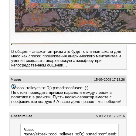
В общем – анархо-тантризм это будет отличная школа для
масс как способ пробужления анархического менталитеа и
умения создавать анархическую атмосферу при
непосредственном общении…
Чизес
15-09-2008 17:13:26
:cool::rolleyes::o:D;):p:mad::confused::(:)
Не стоит проводить прямые паралели между левым в
политике и в религии. Пусть неоконсерватор вместе с
неофашистом колдуют! А наше дело правое - мы победим!
Cheshire Cat
15-09-2008 17:23:16
Чизес
писал(а):
:eek::cool::rolleyes::o:D;):p:mad::confused::