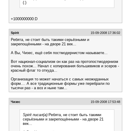
(:)
+1000000000:D
Spirit
15-09-2008 17:36:02
Ребята, не стоит быть такими серьёзными и
закрепощёнными - на дворе 21 век...
А Вы, Чизес, ещё себя постмодернистом называете...
Вот национал-социализм он как раз на протопостмодернизм
очень похож... Начал с копирования большевиков и эсеров -
красный флаг то откуда...
Организация то может начаться с самых неожиданных
форм.... А все традиционные формы уже перебрали по
тысячи раз - а воз и ныне там...
Чизес
15-09-2008 17:53:48
Spirit писал(а):
Ребята, не стоит быть такими
серьёзными и закрепощёнными - на дворе 21
век...