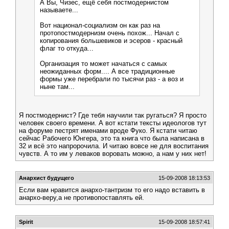
А Вы, Чизес, ещё себя постмодернистом
называете...
Вот национал-социализм он как раз на
протопостмодернизм очень похож... Начал с
копирования большевиков и эсеров - красный
флаг то откуда...
Организация то может начаться с самых
неожиданных форм.... А все традиционные
формы уже перебрали по тысячи раз - а воз и
ныне там...
Я постмодернист? Где тебя научили так ругаться? Я просто
человек своего времени. А вот кстати тексты идеологов тут
на форуме пестрят именами вроде Фуко. Я кстати читаю
сейчас Рабочего Юнгера, это та книга что была написана в
32 и всё это напророчила. И читаю вовсе не для воспитания
чувств. А то им у леваков воровать можно, а нам у них нет!
Анархист будущего
15-09-2008 18:13:53
Если вам нравится анархо-тантризм то его надо вставить в
анархо-веру,а не противопоставлять ей.
Spirit
15-09-2008 18:57:41