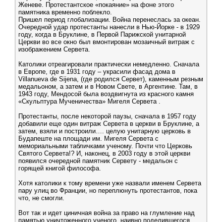
Женеве. Протестантское «покаяние» на фоне этого
памятника временно поблекло.
Пришел период глобализации. Война перенеслась за океан.
Очередной удар протестанты нанесли в Нью-Йорке - в 1929
году, когда в Бруклине, в Первой Парижской унитарной
Церкви во все окно был вмонтирован мозаичный витраж с
изображением Сервета.
Католики отреагировали практически немедленно. Сначала
в Европе, где в 1931 году – украсили фасад дома в
Villanueva de Sijena, (где родился Сервет), каменным резным
медальоном, а затем и в Новом Свете, в Аргентине. Там, в
1943 году, Мендосой была воздвигнута из красного камня
«Скульптура Мученичества» Мигеля Сервета .
Протестанты, после некоторой паузы, сначала в 1957 году
добавили еще один витраж Сервета в церкви в Бруклине, а
затем, взяли и построили…. целую унитарную церковь в
Будапеште на площади им. Мигеля Сервета с
мемориальными табличками ученому. Почти что Церковь
Святого Сервета!? И, наконец, в 2003 году в этой церкви
появился очередной памятник Сервету - медальон с
горящей книгой философа.
Хотя католики к тому времени уже назвали именем Сервета
пару улиц во Франции, но переплюнуть протестантов, пока
что, не смогли.
Вот так и идет циничная война за право на глумление над
памятью уничтоженного ученого, наивно поделившегося