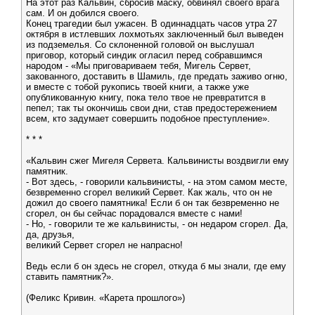
На этот раз Кальвин, сбросив маску, обвинял своего врага
сам. И он добился своего.
Конец трагедии был ужасен. В одиннадцать часов утра 27
октября в истлевших лохмотьях заключенный был выведен
из подземелья. Со склоненной головой он выслушал
приговор, который синдик огласил перед собравшимся
народом - «Мы приговариваем тебя, Мигель Сервет,
закованного, доставить в Шамиль, где предать заживо огню,
и вместе с тобой рукопись твоей книги, а также уже
опубликованную книгу, пока тело твое не превратится в
пепел; так ты окончишь свои дни, став предостережением
всем, кто задумает совершить подобное преступление».
* * *
«Кальвин сжег Мигеля Сервета. Кальвинисты воздвигли ему
памятник.
- Вот здесь, - говорили кальвинисты, - на этом самом месте,
безвременно сгорел великий Сервет. Как жаль, что он не
дожил до своего памятника! Если б он так безвременно не
сгорел, он бы сейчас порадовался вместе с нами!
- Но, - говорили те же кальвинисты, - он недаром сгорел. Да,
да, друзья,
великий Сервет сгорел не напрасно!
Ведь если б он здесь не сгорел, откуда б мы знали, где ему
ставить памятник?».
(Феликс Кривин. «Карета прошлого»)