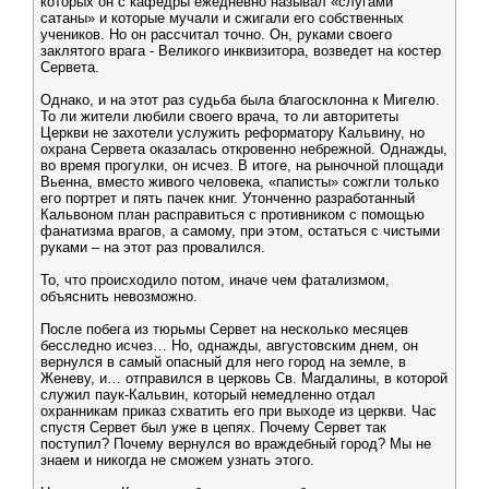
которых он с кафедры ежедневно называл «слугами
сатаны» и которые мучали и сжигали его собственных
учеников. Но он рассчитал точно. Он, руками своего
заклятого врага - Великого инквизитора, возведет на костер
Сервета.
Однако, и на этот раз судьба была благосклонна к Мигелю.
То ли жители любили своего врача, то ли авторитеты
Церкви не захотели услужить реформатору Кальвину, но
охрана Сервета оказалась откровенно небрежной. Однажды,
во время прогулки, он исчез. В итоге, на рыночной площади
Вьенна, вместо живого человека, «паписты» сожгли только
его портрет и пять пачек книг. Утонченно разработанный
Кальвоном план расправиться с противником с помощью
фанатизма врагов, а самому, при этом, остаться с чистыми
руками – на этот раз провалился.
То, что происходило потом, иначе чем фатализмом,
объяснить невозможно.
После побега из тюрьмы Сервет на несколько месяцев
бесследно исчез… Но, однажды, августовским днем, он
вернулся в самый опасный для него город на земле, в
Женеву, и… отправился в церковь Св. Магдалины, в которой
служил паук-Кальвин, который немедленно отдал
охранникам приказ схватить его при выходе из церкви. Час
спустя Сервет был уже в цепях. Почему Сервет так
поступил? Почему вернулся во враждебный город? Мы не
знаем и никогда не сможем узнать этого.