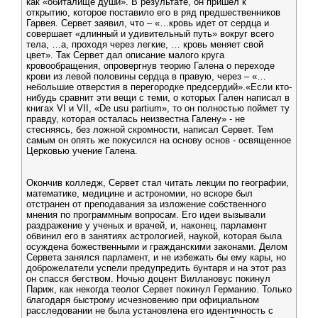
как «обиталище души». В результате, он пришел к
открытию, которое поставило его в ряд предшественников
Гарвея. Сервет заявил, что – «…кровь идет от сердца и
совершает «длинный и удивительный путь» вокруг всего
тела, …а, проходя через легкие, … кровь меняет свой
цвет». Так Сервет дал описание малого круга
кровообращения, опровергнув теорию Галена о переходе
крови из левой половины сердца в правую, через – «…
небольшие отверстия в перегородке предсердий».«Если кто-
нибудь сравнит эти вещи с теми, о которых Гален написал в
книгах VI и VII, «De usu partium», то он полностью поймет ту
правду, которая осталась неизвестна Галену» - не
стесняясь, без ложной скромности, написал Сервет. Тем
самым он опять же покусился на основу основ - освященное
Церковью учение Галена.
Окончив колледж, Сервет стал читать лекции по географии,
математике, медицине и астрономии, но вскоре был
отстранен от преподавания за изложение собственного
мнения по программным вопросам. Его идеи вызывали
раздражение у ученых и врачей, и, наконец, парламент
обвинил его в занятиях астрологией, наукой, которая была
осуждена божественными и гражданскими законами. Делом
Сервета занялся парламент, и не избежать бы ему кары, но
доброжелатели успели предупредить бунтаря и на этот раз
он спасся бегством. Ночью доцент Виллановус покинул
Париж, как некогда теолог Сервет покинул Германию. Только
благодаря быстрому исчезновению при официальном
расследовании не была установлена его идентичность с