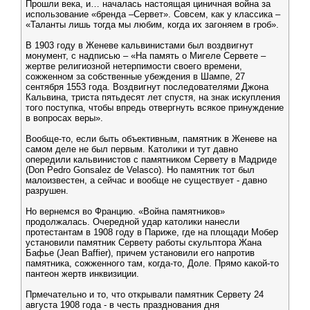
Прошли века, и… началась настоящая циничная война за
использование «бренда –Сервет». Совсем, как у классика –
«Таланты лишь тогда мы любим, когда их загоняем в гроб».
В 1903 году в Женеве кальвинистами был воздвигнут
монумент, с надписью – «На память о Мигеле Сервете –
жертве религиозной нетерпимости своего времени,
сожженном за собственные убеждения в Шампе, 27
сентября 1553 года. Воздвигнут последователями Джона
Кальвина, триста пятьдесят лет спустя, на знак искупления
того поступка, чтобы впредь отвергнуть всякое принуждение
в вопросах веры».
Вообще-то, если быть объективным, памятник в Женеве на
самом деле не был первым. Католики и тут давно
опередили кальвинистов с памятником Сервету в Мадриде
(Don Pedro Gonsalez de Velasco). Но памятник тот был
малоизвестен, а сейчас и вообще не существует - давно
разрушен.
Но вернемся во Францию. «Война памятников»
продолжалась. Очередной удар католики нанесли
протестантам в 1908 году в Париже, где на площади Мобер
установили памятник Сервету работы скульптора Жана
Бафье (Jean Baffier), причем установили его напротив
памятника, сожженного там, когда-то, Доле. Прямо какой-то
пантеон жертв инквизиции.
Прмечательно и то, что открывали памятник Сервету 24
августа 1908 года - в честь празднования дня