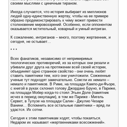
своими мыслями с циничным тираном.
Иногда случается, что история выбирает из миллионов
людей одну-единственную жертву, чтобы на ее примере
образно продемонстрировать к чему может привести
столкновение мировоззрений. Особенно, если оппонентом
оказывается мстительный, коварный и умный интриган.
К сожалению, интриганов – много, поэтому жертвенник, и
сегодня, не остывает…
* * *
Всех фанатиков, независимо от непримиримых
теологических противоречий, из за которых они резали и
убивали друг друга на протяжении всей своей истории,
объединяет одно странное свойство - они очень любят
ставить памятники тем, кого они уничтожили. Сожженные
ученые тут подходят замечательно. Сожгли их немало –
немало и памятников. В Риме, на площади Кампо-ди-Фьоре,
с книгой в руках склонил голову Джордано Бруно, в Париже,
на площади Мобер когда-то стоял Этьен Доле (памятник
исчез в период оккупации), в том же Париже - Мигель
Сервет, в Тулузе на площади Салин - Джулио Чезаре
Ванини… Вспомнить все остальные памятники – вряд ли
удастся. Их сотни.
Сегодня к этим памятникам ходят, чтобы покаяться.
Недаром их называют «жертвенниками всесожжений».