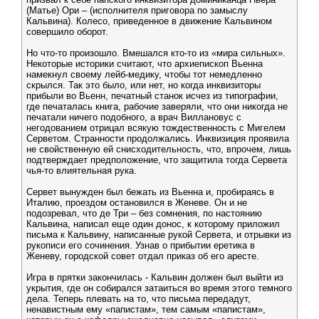
(Матье) Ори – (исполнителя приговора по замыслу
Кальвина). Колесо, приведенное в движение Кальвином
совершило оборот.
Но что-то произошло. Вмешался кто-то из «мира сильных».
Некоторые историки считают, что архиепископ Вьенна
намекнул своему лейб-медику, чтобы тот немедленно
скрылся. Так это было, или нет, но когда инквизиторы
прибыли во Вьенн, печатный станок исчез из типографии,
где печаталась книга, рабочие заверяли, что они никогда не
печатали ничего подобного, а врач Виллановус с
негодованием отрицал всякую тождественность с Мигелем
Серветом. Странности продолжались. Инквизиция проявила
не свойственную ей снисходительность, что, впрочем, лишь
подтверждает предположение, что защитила тогда Сервета
чья-то влиятельная рука.
Сервет вынужден был бежать из Вьенна и, пробираясь в
Италию, проездом остановился в Женеве. Он и не
подозревал, что де Три – без сомнения, по настоянию
Кальвина, написал еще один донос, к которому приложил
письма к Кальвину, написанные рукой Сервета, и отрывки из
рукописи его сочинения. Узнав о прибытии еретика в
Женеву, городской совет отдал приказ об его аресте.
Игра в прятки закончилась - Кальвин должен был выйти из
укрытия, где он собирался затаиться во время этого темного
дела. Теперь плевать на то, что письма передадут,
ненавистным ему «папистам», тем самым «папистам»,