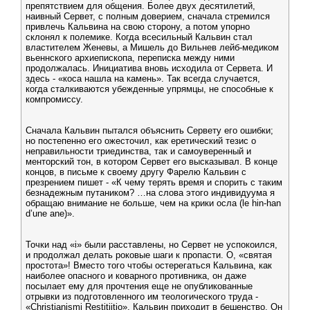
препятствием для общения. Более двух десятилетий,
наивный Сервет, с полным доверием, сначала стремился
привлечь Кальвина на свою сторону, а потом упорно
склонял к полемике. Когда всесильный Кальвин стал
властителем Женевы, а Мишель до Вильнев лейб-медиком
вьеннского архиепископа, переписка между ними
продолжалась. Инициатива вновь исходила от Сервета. И
здесь - «коса нашла на камень». Так всегда случается,
когда сталкиваются убежденные упрямцы, не способные к
компромиссу.
Сначала Кальвин пытался объяснить Сервету его ошибки;
но постепенно его ожесточил, как еретический тезис о
неправильности триединства, так и самоуверенный и
менторский тон, в котором Сервет его высказывал. В конце
концов, в письме к своему другу Фарелю Кальвин с
презрением пишет - «К чему терять время и спорить с таким
безнадежным путаником? …на слова этого индивидуума я
обращаю внимание не больше, чем на крики осла (le hin-han
d’une ane)».
Точки над «i» были расставлены, но Сервет не успокоился,
и продолжал делать роковые шаги к пропасти. О, «святая
простота»! Вместо того чтобы остерегаться Кальвина, как
наиболее опасного и коварного противника, он даже
посылает ему для прочтения еще не опубликованные
отрывки из подготовленного им теологического труда -
«Christianismi Restitiitio». Кальвин приходит в бешенство. Он