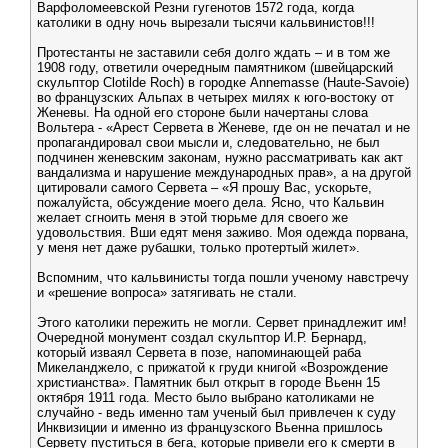
Варфоломеевской Резни гугенотов 1572 года, когда
католики в одну ночь вырезали тысячи кальвинистов!!!
Протестанты не заставили себя долго ждать – и в том же
1908 году, ответили очередным памятником (швейцарский
скульптор Clotilde Roch) в городке Annemasse (Haute-Savoie)
во французских Альпах в четырех милях к юго-востоку от
Женевы. На одной его стороне были начертаны слова
Вольтера - «Арест Сервета в Женеве, где он не печатал и не
пропагандировал свои мысли и, следовательно, не был
подчинен женевским законам, нужно рассматривать как акт
вандализма и нарушение международных прав», а на другой
цитировали самого Сервета – «Я прошу Вас, ускорьте,
пожалуйста, обсуждение моего дела. Ясно, что Кальвин
желает сгноить меня в этой тюрьме для своего же
удовольствия. Вши едят меня заживо. Моя одежда порвана,
у меня нет даже рубашки, только протертый жилет».
Вспомним, что кальвинисты тогда пошли ученому навстречу
и «решение вопроса» затягивать не стали.
Этого католики пережить не могли. Сервет принадлежит им!
Очередной монумент создал скульптор И.Р. Бернард,
который изваял Сервета в позе, напоминающей раба
Микеланджело, с прижатой к груди книгой «Возрождение
христианства». Памятник был открыт в городе Вьенн 15
октября 1911 года. Место было выбрано католиками не
случайно - ведь именно там ученый был привлечен к суду
Инквизиции и именно из французского Вьенна пришлось
Сервету пуститься в бега, которые привели его к смерти в