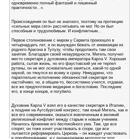
одновременно полный фантазий и лишенный
практичности…».
Происхождения он был не знатного, поэтому на протекцию
«сильных мира сего» рассчитывать не мог. Но он был
способным и трудолюбивым. И конфликтным…
Первое столкновение с миром у Сервета произошло в
четырнадцать лет, и он вынужден бежать от инквизиции из
родного Арагона в Тулузу, чтобы продолжить там свои
занятия. Благодаря своей незаурядности, Мигель получил
место секретаря у духовника императора Карла V. Хорошая
работа, сытая жизнь, но его фаустовский ум не терпел
рутины, он не мог основательно заняться, какой-то одной
наукой, он тянулся ко всему и сразу. Немудрено, что
параллельно исполнению обязанностей секретаря он
настойчиво, но, в общем-то, бессистемно учился, отдавая,
все же предпочтение медицине и богословию. Последнее
его, в конце концов, и погубило.
Духовник Карла V взял его в качестве секретаря в Италию,
а позднее на Аугсбургский конгресс; там юный Мигель, как и
все его современники, оказался вовлеченным в великий
религиозный конфликт между старым и новым учением.
Началось брожение его беспокойного ума. Там, где все
спорят, он тоже хочет участвовать в споре, где все
пытаются реформировать Церковь – он жаждет участвовать
в преобразованиях, и с радикализмом молодости этот