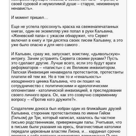
своей суровой и неумолимой душе – старую, неизменную
ненависть».
И момент пришел…
Еще не успела просохнуть краска на свеженапечатанных
книгах, один ее экземпляр уже попал в руки Кальвина.
«Женевский папа» с ужасом обнаружил, что Сервет
включил в книгу и три десятка своих писем Кальвину, а это
уже было опасно и для него самого .
И Кальвин, сразу же, запускает, воистину, «дьявольскую»
интригу. Зачем устранять Сервета своими руками? Пусть
это сделают другие. Лучше всего, если это будут враги
реформаторов – «паписты» с их Великим инквизитором.
Папская Инквизиция ненавидела протестантов, протестанты
платили ей тем же. Но в том то и «генальность»
изощренного циника Кальвина, что он пошел на
сотрудничество с политическими и идеологическми
оппонентами - католической инквизицией, в преследовании
своего личного врага. Ох, как это созвучно современнму
вопросу – «Против кого дружите?».
Создателем доноса был избран один из ближайших друзей
Кальвина, сторонник протестантизма по имени Гийом
(Гильом) де Три, который написал, казалось бы частное
письмо родственникам, приверженцам папы. Учитывая, что
в письме были указания на ересь, благочестивые католики
передали церковным властям Лиона, и… кардинал срочно
призвал к себе папского инквизитора доминиканца Пьера