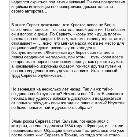
надеялся скрыться под этими буквами! Он сам предоставил
ищейкам инквизиции неопровержимое доказательство
своего авторства…
В книге Сервет доказывал, что Христос вовсе не Бог, а
всего лишь человек – основатель новой религии. Не обошел
он и вопрос о душе. По Сервету, «кровь это - душа плоти»
(anima ipsa est sanguis). Мозгу, как вместилищу души, автор
отказывает – «…ясно, что мягкая масса мозга не место для
рациональной души, поскольку он холоден и
бесчувственен». «Жизненный дух берет свое начало в
левом сердечном желудочке, при этом … путь крови вовсе
не пролегает через перегородку сердца, как принято думать,
а чрезвычайно искусным образом гонится другим путем из
правого сердечного желудочка в легкие». Итак, главный
труд Сервета опубликован…
Но вернемся на несколько лет назад. Так ли уж тайно
создавал свой труд автор? Неужели все 13 лет Вьеннского
периода ему удалось избежать дискуссий и воздержаться
от попыток обсудить свои взгляды с оппонентами? Неужели
не было попыток найти духовного собрата?
Злым роком Сервета стал Кальвин, познакомился с
которым, он еще в далеком 1534 году в Франции, и… стали
переписываться. Обращаю внимание - встречались они уже
после обеих книг Сервета о Троице, но тогда это не стало