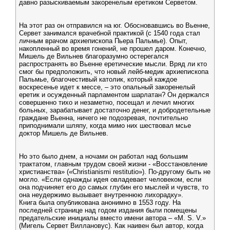
давно разыскиваемым закоренелым еретиком Серветом.
На этот раз он отправился на юг. Обосновавшись во Вьенне,
Сервет занимался врачебной практикой (с 1540 года стал
личным врачом архиепископа Пьера Пальмье). Опыт,
накопленный во время гонений, не прошел даром. Конечно,
Мишель де Вильнев благоразумно остерегался
распространять во Вьенне еретические мысли. Вряд ли кто
смог бы предположить, что новый лейб-медик архиепископа
Пальмье, благочестивый католик, который каждое
воскресенье идет к мессе, – это опальный закоренелый
еретик и осужденный парламентом шарлатан? Он держался
совершенно тихо и незаметно, посещал и лечил многих
больных, зарабатывает достаточно денег, и добродетельные
граждане Вьенна, ничего не подозревая, почтительно
приподнимали шляпу, когда мимо них шествовал мсье
доктор Мишель де Вильнев.
Но это было днем, а ночами он работал над большим
трактатом, главным трудом своей жизни - «Восстановление
христианства» («Christianismi restitutio»). По-другому быть не
могло. «Если однажды идея овладевает человеком, если
она подчиняет его до самых глубин его мыслей и чувств, то
она неудержимо вызывает внутреннюю лихорадку».
Книга была опубликована анонимно в 1553 году. На
последней странице над годом издания были помещены
предательские инициалы вместо имени автора – «M. S. V.»
(Мигель Сервет Виллановус). Как наивен был автор, когда