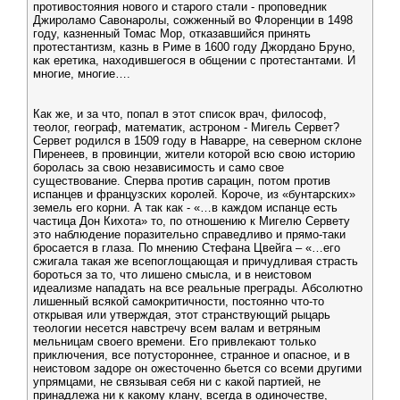
противостояния нового и старого стали - проповедник
Джироламо Савонаролы, сожженный во Флоренции в 1498
году, казненный Томас Мор, отказавшийся принять
протестантизм, казнь в Риме в 1600 году Джордано Бруно,
как еретика, находившегося в общении с протестантами. И
многие, многие….
Как же, и за что, попал в этот список врач, философ,
теолог, географ, математик, астроном - Мигель Сервет?
Сервет родился в 1509 году в Наварре, на северном склоне
Пиренеев, в провинции, жители которой всю свою историю
боролась за свою независимость и само свое
существование. Сперва против сарацин, потом против
испанцев и французских королей. Короче, из «бунтарских»
земель его корни. А так как - «…в каждом испанце есть
частица Дон Кихота» то, по отношению к Мигелю Сервету
это наблюдение поразительно справедливо и прямо-таки
бросается в глаза. По мнению Стефана Цвейга – «…его
сжигала такая же всепоглощающая и причудливая страсть
бороться за то, что лишено смысла, и в неистовом
идеализме нападать на все реальные преграды. Абсолютно
лишенный всякой самокритичности, постоянно что-то
открывая или утверждая, этот странствующий рыцарь
теологии несется навстречу всем валам и ветряным
мельницам своего времени. Его привлекают только
приключения, все потустороннее, странное и опасное, и в
неистовом задоре он ожесточенно бьется со всеми другими
упрямцами, не связывая себя ни с какой партией, не
принадлежа ни к какому клану, всегда в одиночестве,