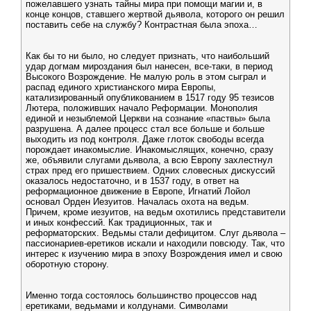
пожелавшего узнать тайны мира при помощи магии и, в
конце концов, ставшего жертвой дьявола, которого он решил
поставить себе на службу? Контрастная была эпоха…
Как бы то ни было, но следует признать, что наибольший
удар догмам мироздания был нанесен, все-таки, в период
Высокого Возрождение. Не малую роль в этом сыграл и
распад единого христианского мира Европы,
катализированный опубликованием в 1517 году 95 тезисов
Лютера, положивших начало Реформации. Монополия
единой и незыблемой Церкви на сознание «паствы» была
разрушена. А далее процесс стал все больше и больше
выходить из под контроля. Даже глоток свободы всегда
порождает инакомыслие. Инакомыслящих, конечно, сразу
же, объявили слугами дьявола, а всю Европу захлестнул
страх пред его пришествием. Одних словесных дискуссий
оказалось недостаточно, и в 1537 году, в ответ на
реформационное движение в Европе, Игнатий Лойол
основал Орден Иезуитов. Началась охота на ведьм.
Причем, кроме иезуитов, на ведьм охотились представители
и иных конфессий. Как традиционных, так и
реформаторских. Ведьмы стали дефицитом. Слуг дьявола –
пассионариев-еретиков искали и находили повсюду. Так, что
интерес к изучению мира в эпоху Возрождения имел и свою
оборотную сторону.
Именно тогда состоялось большинство процессов над
еретиками, ведьмами и колдунами. Символами