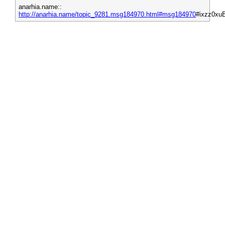
anarhia.name::
http://anarhia.name/topic_9281.msg184970.html#msg184970
#ixzz0xu