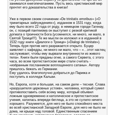
занимался книгопечатанием. Пусть весь христианский мир
прочтет его доказательства в книгах!
Уже в первом своем сочинении «De trinitatis erroribus» («О
тринитарных заблуждениях»), изданном в 1531 году, когда
ему было всего 22 года от роду, в немецком городе Гагенау,
он, с позиций пантеизма он выступил с резкой критикой
догмата о троичности Бога (усомнился, ни много, ни мало, в
Святой Троице!!!). Те же мысли он изложил и в изданной в
1532 году книге «Диалоги о Троице» («Dialogi de trinitate»).
Теперь буря против него разражается открыто. Буцер
заявляет с кафедры, ни много ни мало, что – «…этот наглец
заслуживает, чтобы ему вырвали внутренности из живого
тела». Книги были преданы огню, а самого Сервета, с этого
часа, во всем протестантском мире стали считать -
«избранным посланником воплощенного сатаны». Автору
пришлось бежать из Германии.
Ему удалось благополучно добраться до Парижа и
поступить в колледж Кальви.
Но, Европа, хотя и большая, на самом деле – тесная. Слава
«разрушителя церковных устоев», человека, который сумел
противопоставить себя всему миру, который объявил
ложным одновременно и католическое и протестантское
учения, катилась впереди беглеца, а это не сулило ничего
хорошего. Разумеется, для него не было спокойного места
во всей христианской Западной Европе, для него не было ни
дома, ни крыши над головой. Единственным спасением