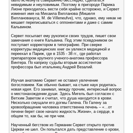
было исчезнуть совершенно бесследно, сделаться
невидимым и неуловимым. Поэтому в пригороде Парижа
Лионе приходилось вести себя крайне осторожно, и Сервет
изменил имя на Михаила Вилланова (Мишеля
Виллановануса, M. de Villeneufve), что, однако, ему никак не
мешает переписываться с оппонентами и даже с самим
Кальвином.
Сервет посылает ему рукописи своих трудов, пишет свои
замечания о книге Кальвина. Под этим псевдонимом он
поступает корректором в типографию. При сверке
корректуры медицинских книг он увлекся медициной и
переехал в Париж, где в 1535 - 38 гг., где работал
препаратором крупного ученого-анатома профессора
Винтера. По капризу судьбы вторым ассистентом
профессора был итальянец Андрей Везалий.
Изучая анатомию Сервет не оставил увлечение
богословием. Как обычно бывает, на стыке наук родилась
новая идея. Его занимал, между прочим, интересный вопрос
о местонахождении души. Здесь Мигель был согласен с
Ветхим Заветом и считал, что душа находится в крови.
Несколько смущали его догмы Галена. По Галену за
кровообращение человека ответственна печень – «…от
печени берет свое начало жидкость Жизни», а сердце, в
общем то, как бы, не при чем.
Наученный бегством из Германии Сервет открыто против
Церкви не шел. Он попытался дать представление о крови,