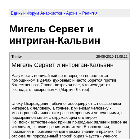
Единый Форум Анархистов - Архив
»
Религия
Мигель Сервет и
интриган-Кальвин
Trinity
28-08-2010 13:08:12
Мигель Сервет и интриган-Кальвин
Разум есть величайший враг веры; он не является
помощником в делах духовных и часто борется против
божественного Слова, встречая все, что исходит от
Господа, с презрением». (Мартин Лютер)
Эпоху Возрождения, обычно, ассоциируют с повышением
интереса к человеку, а точнее, к ученому человеку -
многогранной личности с разносторонними увлечениями, в
неразрывной связи с окружающим его миром.
Но, поиск естественных причин природных явлений вовсе не
исключал, с точки зрения мыслителя Возрождения,
признания и применения магических знаний и практик. Не
отсюда ли порожденный эпохой образ Фауста - ученого,