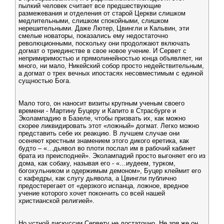
пылкий человек считает все предшествующие
размежевания и отделения от старой Церкви слишком
медлительными, слишком спокойными, слишком
нерешительными. Даже Лютер, Цвингли и Кальвин, эти
смелые новаторы, показались ему недостаточно
революционными, поскольку они продолжают включать
догмат о триединстве в свое новое учение. И Сервет с
непримиримостью и прямолинейностью юнца объявляет, ни
много, ни мало, Никейский собор просто недействительным,
а догмат о трех вечных ипостасях несовместимым с единой
сущностью Бога.
Мало того, он наносит визиты крупным ученым своего
времени - Мартину Буцеру и Капито в Страсбурге и
Эколампадию в Базеле, чтобы призвать их, как можно
скорее ликвидировать этот «ложный» догмат. Легко можно
представить себе их реакцию. В лучшем случае они
осеняют крестным знамением этого дикого еретика, как
будто – «…дьявол во плоти послал им в рабочий кабинет
брата из преисподней». Эколампадий просто выгоняет его из
дома, как собаку, называя его - «…иудеем, турком,
богохульником и одержимым демоном», Буцер клеймит его
с кафедры, как слугу дьявола, а Цвингли публично
предостерегает от «дерзкого испанца, ложное, вредное
учение которого хочет покончить со всей нашей
христианской религией».
Но устной дискуссии Сервету не достаточно. Не зря же он