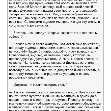
был великий праздник, когда этот образ мы внесли в этот
храм Божьей Матери, освященный в честь этой святой
иконы. Думали, икона нашла свое место, стала храмовой.
Теперь вот все изменилось. Мы должны забрать наши
святыни. Они ведь выгоняют не только священников, но и
всех нас. Со слезами радости мы внесли сюда эту икону, и
со слезами горя выносим.
— Боитесь, что нападут на храм, закроют его и все иконы
заберут?
— Сейчас можно всего ожидать. Вот летом уже приезжали,
по городу ходили с хоругвями, кричали: «раскольники вон
из России!» Наших батюшек оскорбляли эти возродители
Православия, видимо, от великой любви, которую им
проповедуют их духовные отцы. А им мы ничего своего не
оставим. На Чукотке, когда епископа Диомида изгоняли,
сами приезжие священники иконы пожгли. Верующие
возмущались, а милиция их не допускала иконы спасать, а
после эту милицию и наградили за усердную охрану
церковными орденами.
— Матушка, не жалко покидать храм?
— Как же, конечно жалко, как нож по сердцу. Вам просто не
понять этого чувства. Раньше мы молились в домах да в
сараях, нельзя было открыто служить Господу, потому что
мы не признавали обновления, которое затеяли обновленцы
и митрополит Сергий с декларацией. Помню, нас обзывали
раскольниками, и врагами народа, и предателями, и