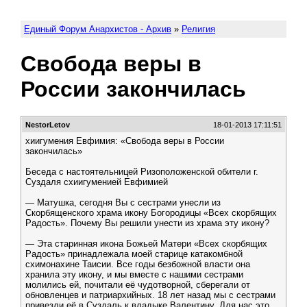
Единый Форум Анархистов - Архив
»
Религия
Свобода веры в
России закончилась
NestorLetov
18-01-2013 17:11:51
хиигумения Евфимия: «Свобода веры в России
закончилась»
Беседа с настоятельницей Ризоположенской обители г.
Суздаля схиигуменией Евфимией
— Матушка, сегодня Вы с сестрами унесли из
Скорбященского храма икону Богородицы «Всех скорбящих
Радость». Почему Вы решили унести из храма эту икону?
— Эта старинная икона Божьей Матери «Всех скорбящих
Радость» принадлежала моей старице катакомбной
схимонахине Таисии. Все годы безбожной власти она
хранила эту икону, и мы вместе с нашими сестрами
молились ей, почитали её чудотворной, сберегали от
обновленцев и патриархийных. 18 лет назад мы с сестрами
привезли её в Суздаль к владыке Валентину. Для нас это