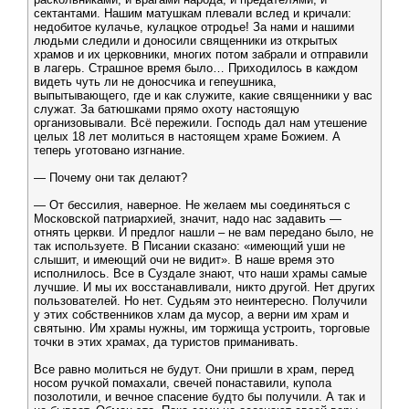
сектантами. Нашим матушкам плевали вслед и кричали:
недобитое кулачье, кулацкое отродье! За нами и нашими
людьми следили и доносили священники из открытых
храмов и их церковники, многих потом забрали и отправили
в лагерь. Страшное время было… Приходилось в каждом
видеть чуть ли не доносчика и гепеушника,
выпытывающего, где и как служите, какие священники у вас
служат. За батюшками прямо охоту настоящую
организовывали. Всё пережили. Господь дал нам утешение
целых 18 лет молиться в настоящем храме Божием. А
теперь уготовано изгнание.
— Почему они так делают?
— От бессилия, наверное. Не желаем мы соединяться с
Московской патриархией, значит, надо нас задавить —
отнять церкви. И предлог нашли – не вам передано было, не
так используете. В Писании сказано: «имеющий уши не
слышит, и имеющий очи не видит». В наше время это
исполнилось. Все в Суздале знают, что наши храмы самые
лучшие. И мы их восстанавливали, никто другой. Нет других
пользователей. Но нет. Судьям это неинтересно. Получили
у этих собственников хлам да мусор, а верни им храм и
святыню. Им храмы нужны, им торжища устроить, торговые
точки в этих храмах, да туристов приманивать.
Все равно молиться не будут. Они пришли в храм, перед
носом ручкой помахали, свечей понаставили, купола
позолотили, и вечное спасение будто бы получили. А так и