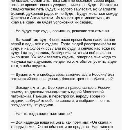
не бывает. Обман это. Пока сами не осознают своей веры,
пока не проявят своего усердия, ничего не будет. И артисты
сладкогласно петь будут, и золото заблестит, но благодати
Божией, духовной радости не будет. Будут метаться между
Христом и Антихристом. Из монастыря в монастырь, из
храма в храм, не будет успокоения их сердец.
— Но будут еще суды, возможно, решение это отменят…
— Да какой там суд. В советское время было насилие над
верой и ведь всё с судами. Тогда людей расстреливали по
суду, и на Соловки ссылали по суду, и сейчас нас тоже по
суду. Год издевались, близирничали, а нам всё сначала
было ясно. Уж коли взялись судить, говорила мне когда то
матушка одна духовая, не для того, чтобы отпустить, а для
того, чтобы осудить.
— Думаете, что свобода веры закончилась в России? Без
патриархийного священника больше трех не собираться?
— Выходит, что так. Все храмы православные в России
почему то должны принадлежать одной Московской
патриархии. Раньше, в перестройку, народу вроде их
отдали, выбирайте себе по совести, а выбрали — опять
государству не угодили.
— На что тогда надеяться можно?
— Вся надежда наша на Бога, как поем мы: «Он скала и
твердыня моя, Он не обманет и не предаст». Нас лишают