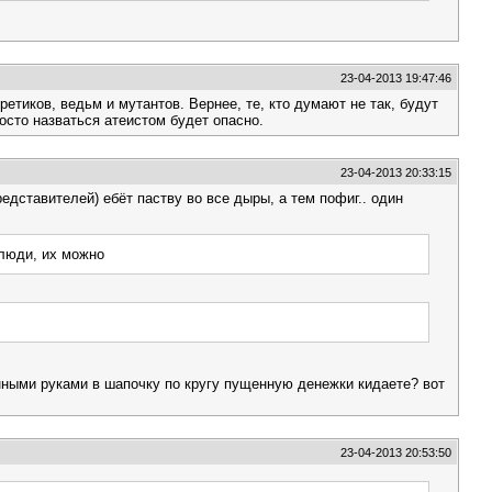
23-04-2013 19:47:46
етиков, ведьм и мутантов. Вернее, те, кто думают не так, будут
росто назваться атеистом будет опасно.
23-04-2013 20:33:15
едставителей) ебёт паству во все дыры, а тем пофиг.. один
олюди, их можно
нными руками в шапочку по кругу пущенную денежки кидаете? вот
23-04-2013 20:53:50