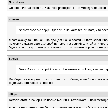
NestorLetov
Хорошо. Не кажется ли Вам, что расстрелы - не метод анахистов.
noname
NestorLetov писал(а):
Стрелок, а не кажется ли Вам, что рас
я вам скажу так, не наш, но прийдет наше время и никто спрашива
поэтому смажте еще раз свой пулемет на всякий случай или чтота
будет чем со стрелком разговармвать, так сказать нормальный ра
Strelok
NestorLetov писал(а):
Хорошо. Не кажется ли Вам, что расст
Вообще-то я говорил о том, что не плохо было, если б церковное
радикального атеиста, не понять.
elRojo
NestorLetov
, а поборы на новые машины "батюшкам" - наш метод?
но если церковный люд без расстрелов не может сообразить в как