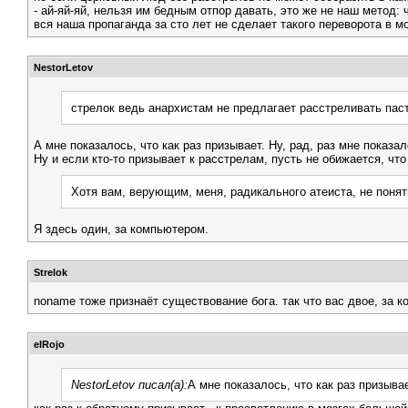
- ай-яй-яй, нельзя им бедным отпор давать, это же не наш метод: 
вся наша пропаганда за сто лет не сделает такого переворота в м
NestorLetov
стрелок ведь анархистам не предлагает расстреливать пас
А мне показалось, что как раз призывает. Ну, рад, раз мне показал
Ну и если кто-то призывает к расстрелам, пусть не обижается, чт
Хотя вам, верующим, меня, радикального атеиста, не понят
Я здесь один, за компьютером.
Strelok
noname тоже признаёт существование бога. так что вас двое, за
elRojo
NestorLetov писал(а):
А мне показалось, что как раз призывае