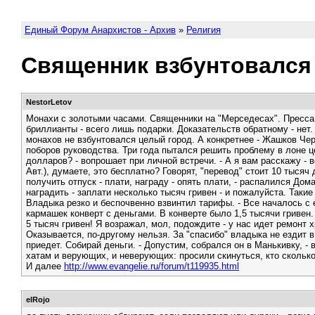
Единый Форум Анархистов - Архив
»
Религия
Священник взбунтовался
NestorLetov
Монахи с золотыми часами. Священники на "Мерседесах". Пресса о
бриллианты - всего лишь подарки. Доказательств обратному - нет
монахов не взбунтовался целый город. А конкретнее - Жашков Чер
поборов руководства. Три года пытался решить проблему в лоне це
долларов? - вопрошает при личной встречи. - А я вам расскажу - 
Авт.), думаете, это бесплатно? Говорят, "перевод" стоит 10 тыся
получить отпуск - плати, награду - опять плати, - распалился Дом
наградить - заплати несколько тысяч гривен - и пожалуйста. Таки
Владыка резко и беспочвенно взвинтил тарифы. - Все началось с е
кармашек конверт с деньгами. В конверте было 1,5 тысячи гривен
5 тысяч гривен! Я возражал, мол, подождите - у нас идет ремонт 
Оказывается, по-другому нельзя. За "спасибо" владыка не ездит в
приедет. Собирай деньги. - Допустим, собрался он в Манькивку, 
хатам и верующих, и неверующих: просили скинуться, кто сколько
И далее
http://www.evangelie.ru/forum/t119935.html
elRojo