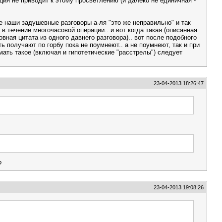
ция не приводит к этому просветлению (и далеко не единичная -
все наши задушевные разговоры а-ля "это же неправильно" и так
 в течение многочасовой операции.. и вот когда такая (описанная
вная цитата из одного давнего разговора).. вот после подобного
ь получают по горбу пока не поумнеют.. а не поумнеют, так и при
мать такое (включая и гипотетические "расстрелы") следует
23-04-2013 18:26:47
?
23-04-2013 19:08:26