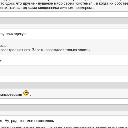
что одни, что другие - пушеное мясо своей "системы".. и когда их собст
озгах, как за год сами священники личным примером..
тву приходскую..
ось.
о расстреляют его. Злость пораждает только злость.
ь
 компьютерами
.
т. Ну, рад, раз мне показалось.