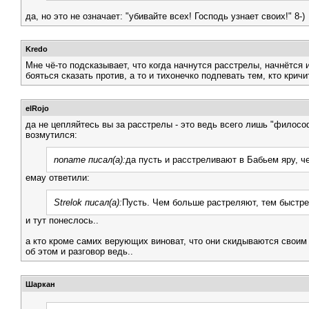
да, но это не означает: "убивайте всех! Господь узнает своих!" 8-)
Kredo
Мне чё-то подсказывает, что когда начнутся расстрелы, начнётся 
бояться сказать против, а то и тихонечко подпевать тем, кто крич
elRojo
да не цепляйтесь вы за расстрелы - это ведь всего лишь "философ
возмутился:
noname писал(а):
да пусть и расстреливают в Бабьем яру, 
емау ответили:
Strelok писал(а):
Пусть. Чем больше растреляют, тем быстрее
и тут понеслось..
а кто кроме самих верующих виноват, что они скидываются своим
об этом и разговор ведь..
Шаркан