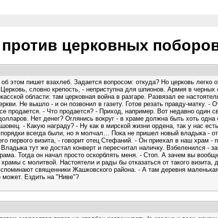
 против церковных поборо
б этом пишет взахлеб. Задается вопросом: откуда? Но церковь легко от
. Церковь, словно крепость, - неприступна для шпионов. Армия в черны
касской области: там церковная война в разгаре. Развязал ее настояте
ркви. Не вышло - и он позвонил в газету. Готов резать правду-матку. - 
все продается. - Что продается? - Приход, например. Вот недавно один 
ч долларов. Нет денег? Оглянись вокруг - в храме должна быть хоть одна
ашовец. - Какую награду? - Ну как в мирской жизни ордена, так у нас ес
е порядки всегда были, но я молчал… Пока не пришел новый владыка - о
го первого визита, - говорит отец Стефаний. - Он приехал в наш храм - 
. Владыка тут же достал конверт и пересчитал наличку. Взбеленился - з
храма. Тогда он начал просто оскорблять меня. - Стоп. А зачем вы вообщ
 храмы с молитвой. Настоятели и рады бы отказаться от такого визита,
- вспоминают священники Жашковского района. - А там деревня маленькая
 может. Ездить на "Ниве"?