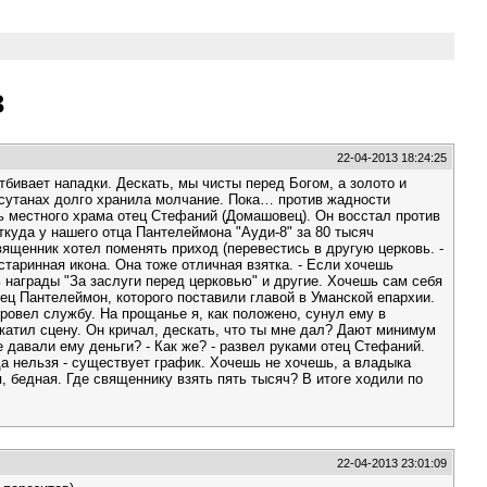
в
22-04-2013 18:24:25
бивает нападки. Дескать, мы чисты перед Богом, а золото и
х сутанах долго хранила молчание. Пока… против жадности
ль местного храма отец Стефаний (Домашовец). Он восстал против
Откуда у нашего отца Пантелеймона "Ауди-8" за 80 тысяч
священник хотел поменять приход (перевестись в другую церковь. -
 старинная икона. Она тоже отличная взятка. - Если хочешь
ть награды "За заслуги перед церковью" и другие. Хочешь сам себя
тец Пантелеймон, которого поставили главой в Уманской епархии.
провел службу. На прощанье я, как положено, сунул ему в
акатил сцену. Он кричал, дескать, что ты мне дал? Дают минимум
е давали ему деньги? - Как же? - развел руками отец Стефаний.
 да нельзя - существует график. Хочешь не хочешь, а владыка
, бедная. Где священнику взять пять тысяч? В итоге ходили по
22-04-2013 23:01:09