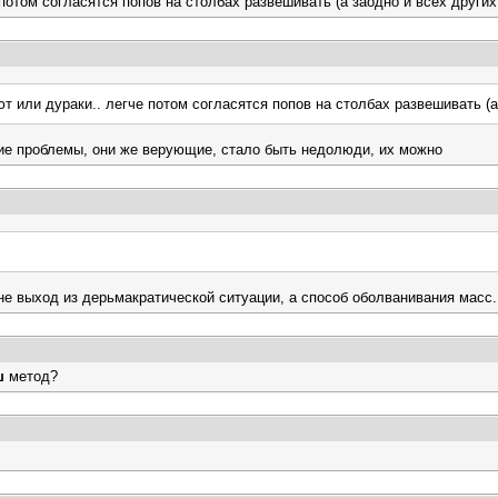
отом согласятся попов на столбах развешивать (а заодно и всех других 
 или дураки.. легче потом согласятся попов на столбах развешивать (а 
кие проблемы, они же верующие, стало быть недолюди, их можно
не выход из дерьмакратической ситуации, а способ оболванивания масс.
ш
метод?