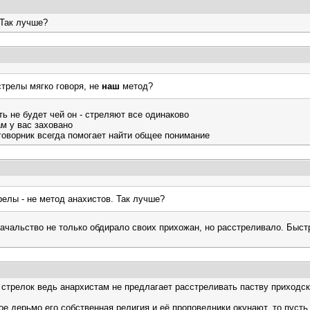
 Так лучше?
стрелы мягко говоря, не
наш
метод?
ть не будет чей он - стреляют все одинаково
м у вас заховано
говорник всегда помогает найти общее понимание
релы - не метод анахистов. Так лучше?
 начальство не только обдирало своих прихожан, но расстреливало. Быст
 стрелок ведь анархистам не предлагает расстреливать паству приходск
ое дерьмо его собственная религия и её проповедники окунают, то пусть