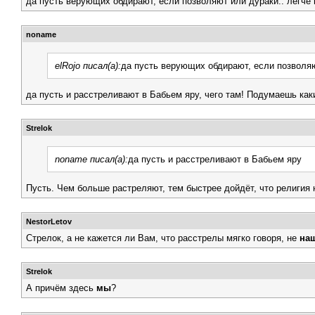
да пусть верующих обдирают, если позволяют или дураки.. легче п
noname
elRojo писал(а):
да пусть верующих обдирают, если позволяют
да пусть и расстреливают в Бабьем яру, чего там! Подумаешь ка
Strelok
noname писал(а):
да пусть и расстреливают в Бабьем яру
Пусть. Чем больше растреляют, тем быстрее дойдёт, что религия 
NestorLetov
Стрелок, а не кажется ли Вам, что расстрелы мягко говоря, не
на
Strelok
А причём здесь
мы
?