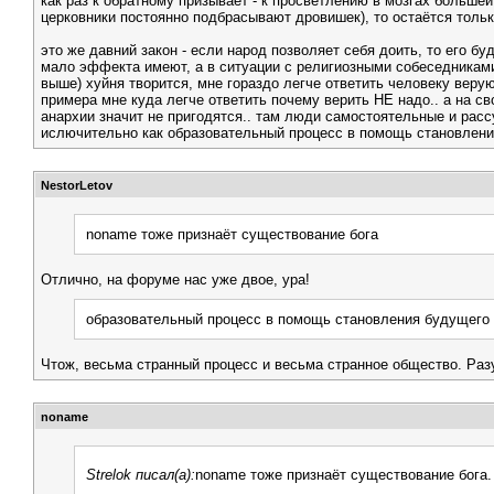
как раз к обратному призывает - к просветлению в мозгах большей
церковники постоянно подбрасывают дровишек), то остаётся тольк
это же давний закон - если народ позволяет себя доить, то его бу
мало эффекта имеют, а в ситуации с религиозными собеседниками - 
выше) хуйня творится, мне гораздо легче ответить человеку верующ
примера мне куда легче ответить почему верить НЕ надо.. а на сво
анархии значит не пригодятся.. там люди самостоятельные и расс
ислючительно как образовательный процесс в помощь становления
NestorLetov
noname тоже признаёт существование бога
Отлично, на форуме нас уже двое, ура!
образовательный процесс в помощь становления будущего 
Чтож, весьма странный процесс и весьма странное общество. Раз
noname
Strelok писал(а):
noname тоже признаёт существование бога.