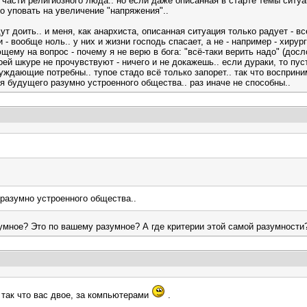
 части религиозного люда.. но если даже описанная в старте темы ситуа
о уповать на увеличение "напряжения"..
дут доить.. и меня, как анархиста, описанная ситуация только радует - 
вообще ноль.. у них и жизни господь спасает, а не - например - хирург
ему на вопрос - почему я не верю в бога: "всё-таки верить надо" (досло
ей шкуре не прочувствуют - ничего и не докажешь.. если дураки, то пуст
уждающие потребны.. тупое стадо всё только запорет.. так что восприни
 будущего разумно устроенного общества.. раз иначе не способны..
разумно устроенного общества..
умное? Это по вашему разумное? А где критерии этой самой разумности
 так что вас двое, за компьютерами
.