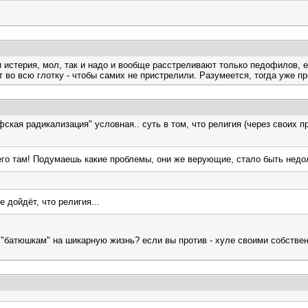
и истерия, мол, так и надо и вообще расстреливают только педофилов, ер
ит во всю глотку - чтобы самих не пристрелили. Разумеется, тогда уже п
ская радикализация" условная.. суть в том, что религия (через своих пр
чего там! Подумаешь какие проблемы, они же верующие, стало быть нед
 дойдёт, что религия...
 "батюшкам" на шикарную жизнь? если вы против - хуле своими собстве