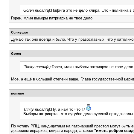
Goren писал(а):
Нифига это не дело клира. Это - политика в
Горен, млин выборы патриарха не твое дело.
Солнушко
Думаю так оно всегда и было. Что у православных, что у католико
Goren
'Trinity писал(а):
Горен, млин выборы патриарха не твое дело
Моё, а ещё в большей степени ваше. Глава государственной церкв
noname
Trinity писал(а):
Ну, а нам то что !?
Выборы патриарха - это сугубое дело русской ортодоксально
По уставу РПЦ, кандидатами на патриарший престол могут быть е
доверием иерархов, клира и народа, а также
"иметь доброе свиде