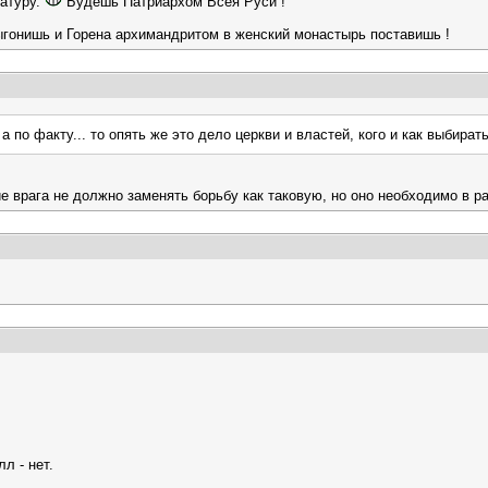
датуру.
Будешь Патриархом Всея Руси !
ыгонишь и Горена архимандритом в женский монастырь поставишь !
 по факту... то опять же это дело церкви и властей, кого и как выбират
ние врага не должно заменять борьбу как таковую, но оно необходимо в 
л - нет.