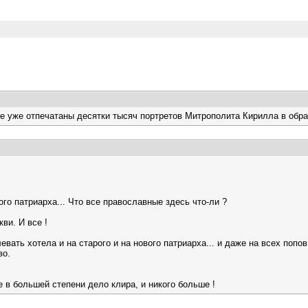
е уже отпечатаны десятки тысяч портретов Митрополита Кирилла в обра
ого патриарха... Что все православные здесь что-ли ?
ви. И все !
евать хотела и на старого и на нового патриарха... и даже на всех попо
во.
е в большей степени дело клира, и никого больше !