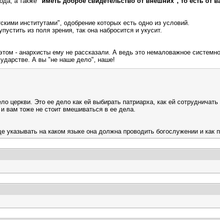
ода, а также
"иметь доброе свидетельство от внешних", то есть от 
етскими институтами", одобрение которых есть одно из условий.
пустить из поля зрения, так она набросится и укусит.
б этом - анархисты ему не рассказали. А ведь это немаловажное систем
ударстве. А вы "не наше дело", наше!
ело церкви. Это ее дело как ей выбирать патриарха, как ей сотрудничать
и вам тоже не стоит вмешиваться в ее дела.
 еще указывать на каком языке она должна проводить богослужении и как 