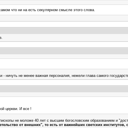
 самом что ни на есть секулярном смысле этого слова.
в.
.
и - ничуть не менее важная персоналия, нежели глава самого государст
й церкви. И все !
пископы не моложе 40 лет с высшим богословским образованием и "дос
тельство от внешних", то есть от важнейших светских институтов, 