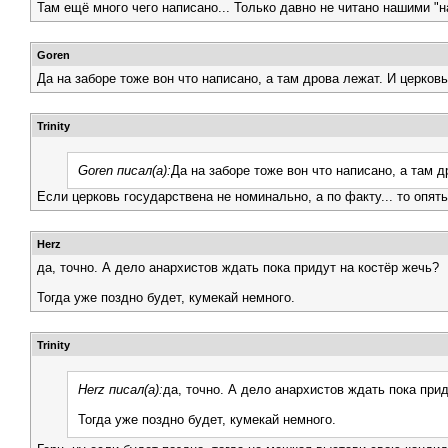
Там ещё много чего написано... Только давно не читано нашими "
Goren
Да на заборе тоже вон что написано, а там дрова лежат. И церков
Trinity
Goren писал(а):
Да на заборе тоже вон что написано, а там д
Если церковь государствена не номинально, а по факту... то опять
Herz
да, точно. А дело анархистов ждать пока придут на костёр жечь?
Тогда уже поздно будет, кумекай немного.
Trinity
Herz писал(а):
да, точно. А дело анархистов ждать пока при
Тогда уже поздно будет, кумекай немного.