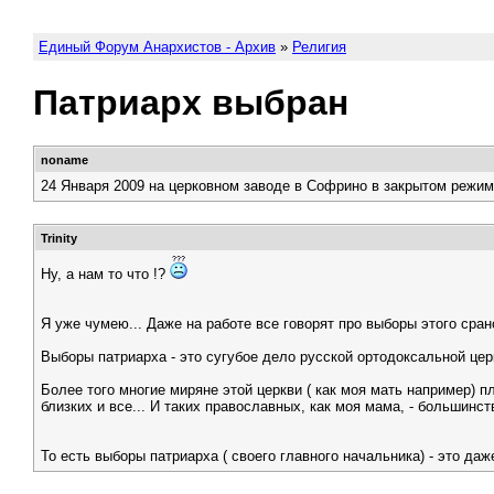
Единый Форум Анархистов - Архив
»
Религия
Патриарх выбран
noname
24 Января 2009 на церковном заводе в Софрино в закрытом режим
Trinity
Ну, а нам то что !?
Я уже чумею... Даже на работе все говорят про выборы этого сран
Выборы патриарха - это сугубое дело русской ортодоксальной церк
Более того многие миряне этой церкви ( как моя мать например) пл
близких и все... И таких православных, как моя мама, - большинст
То есть выборы патриарха ( своего главного начальника) - это даж