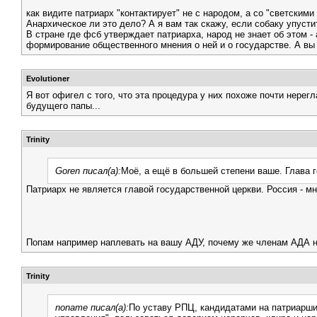
как видите патриарх "контактирует" не с народом, а со "светскими
Анархическое ли это дело? А я вам так скажу, если собаку упустит
В стране где фсб утверждает патриарха, народ не знает об этом 
формирование общественного мнения о ней и о государстве. А вы 
Evolutioner
Я вот офигел с того, что эта процедура у них похоже почти нерег
будущего папы...
Trinity
Goren писал(а):
Моё, а ещё в большей степени ваше. Глава г
Патриарх не является главой государственной церкви. Россия - м
Попам например наплевать на вашу АДУ, почему же членам АДА н
Trinity
noname писал(а):
По уставу РПЦ, кандидатами на патриарши