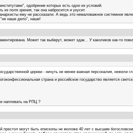
 институтами", одобрение которых есть одно из условий.
ь из поля зрения, так она набросится и укусит.
- анархисты ему не рассказали. А ведь это немаловажное системное явл
"не наше дело", наше!
ламентирована. Может так выберут, может эдак... У каколиков как-то по
осударственной церкви - ничуть не менее важная персоналия, нежели гл
ногоконфессиональная страна и российское государство является светск
е наплевать на РПЦ ?
й престол могут быть епископы не моложе 40 лет с высшим богословск