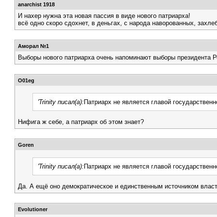
anarchist 1918
И нахер нужна эта новая пассия в виде нового патриарха!
всё одно скоро сдохнет, в деньгах, с народа наворованных, захле
Аморал №1
Выборы нового патриарха очень напоминают выборы президента Ро
O01eg
'Trinity писал(а):
Патриарх не является главой государственн
Нифига ж себе, а патриарх об этом знает?
Goren
'Trinity писал(а):
Патриарх не является главой государственн
Да. А ещё оно демократическое и единственным источником власти
Evolutioner