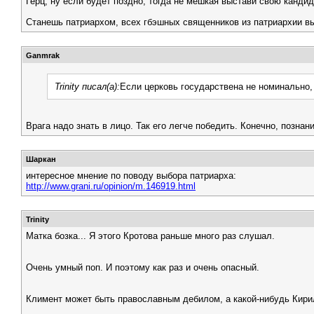
Герц, ну если будет поздно, тогда не мешкая выстави свою канди
Станешь патриархом, всех гбэшных священников из патриархии в
Ganmrak
Trinity писал(а):
Если церковь государствена не номинально, а
Врага надо знать в лицо. Так его легче победить. Конечно, позна
Шаркан
интересное мнение по поводу выбора патриарха:
http://www.grani.ru/opinion/m.146919.html
Trinity
Матка бозка... Я этого Кротова раньше много раз слушал.
Очень умный поп. И поэтому как раз и очень опасный.
Климент может быть православным дебилом, а какой-нибудь Кирил