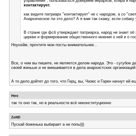
управления", пользоваться доверием иерархов, клира и нар
контактирует.
как видите патриарх "контактирует" не с народом, а со "св
Анархическое ли это дело? А я вам так скажу, если собаку у
В стране где фсб утверждает патриарха, народ не знает о
церкви и формирование общественного мнения о ней и о гос
Ноунэйм, прочтите мои посты внимательнее...
Все, о чем вы пишите, не является делом народа. Это - сугубое д
своей жиньью и не вмешивается в дела анархистских организаций 
А то дело дойтет до того, что Герц, вы, Чизес и Горен начнут ей
Herz
так то оно так, но в реальности всё неконституционно
ZoND
Пускай боженька выбирает а не попы)))