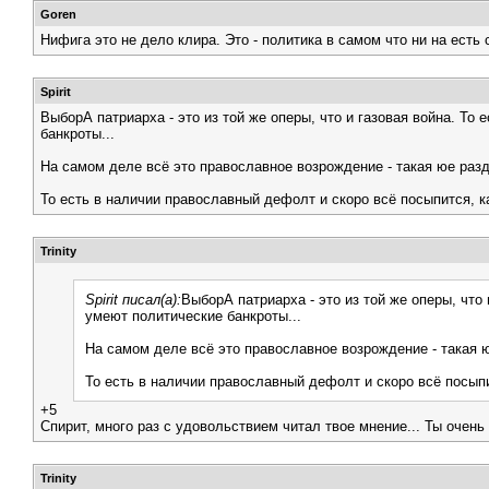
Goren
Нифига это не дело клира. Это - политика в самом что ни на есть
Spirit
ВыборА патриарха - это из той же оперы, что и газовая война. То
банкроты...
На самом деле всё это православное возрождение - такая юе раз
То есть в наличии православный дефолт и скоро всё посыпится, к
Trinity
Spirit писал(а):
ВыборА патриарха - это из той же оперы, что
умеют политические банкроты...
На самом деле всё это православное возрождение - такая 
То есть в наличии православный дефолт и скоро всё посыпи
+5
Cпирит, много раз с удовольствием читал твое мнение... Ты очен
Trinity