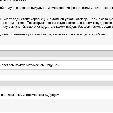
изкого счастья?
йся лучше в какое-нибудь сатирическое обозрение, если у тебя такой п
. Билет ведь стоит червонец, и я должен уехать отсюда. Если я останус
тных подтяжках. Посмотрим, что ты тогда скажешь с твоим государстве
ь тихую жизнь, бывшего кандидата в каком-нибудь бывшем парке, среди
одошел к железнодорожной кассе, сжимая в руке все десять рублей."
в светлом коммунистическом будущем:
в светлом коммунистическом будущем: