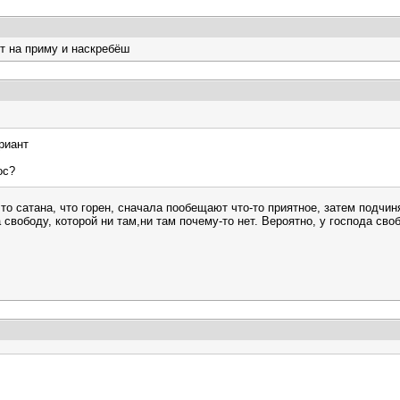
т на приму и наскребёш
ариант
ос?
о сатана, что горен, сначала пообещают что-то приятное, затем подчин
свободу, которой ни там,ни там почему-то нет. Вероятно, у господа своб