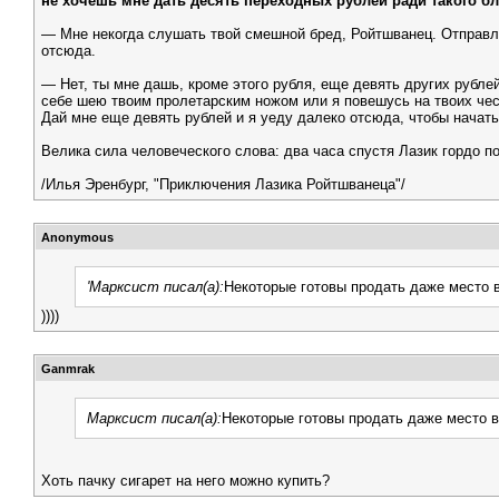
не хочешь мне дать десять переходных рублей ради такого бл
— Мне некогда слушать твой смешной бред, Ройтшванец. Отправля
отсюда.
— Нет, ты мне дашь, кроме этого рубля, еще девять других рублей
себе шею твоим пролетарским ножом или я повешусь на твоих чес
Дай мне еще девять рублей и я уеду далеко отсюда, чтобы начат
Велика сила человеческого слова: два часа спустя Лазик гордо п
/Илья Эренбург, "Приключения Лазика Ройтшванеца"/
Anonymous
'Марксист писал(а):
Некоторые готовы продать даже место 
))))
Ganmrak
Марксист писал(а):
Некоторые готовы продать даже место 
Хоть пачку сигарет на него можно купить?