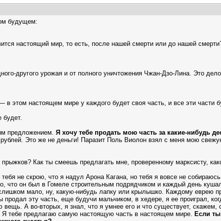
ком будущем:
вится настоящий мир, то есть, после нашей смерти или до нашей смерти
дного-другого урожая и от полного уничтожения Чжан-Дзо-Лина. Это дел
 в этом настоящем мире у каждого будет своя часть, и все эти части б
е будет.
ным предложением.
Я хочу тебе продать мою часть за какие-нибудь де
 рублей. Это же не деньги! Паразит Поль Виолон взял с меня мою свеж
х прыжков? Как ты смеешь предлагать мне, проверенному марксисту, как
ебя не скрою, что я надул Арона Кагана, но тебя я вовсе не собираюсь 
о, что он был в Гомеле строительным подрядчиком и каждый день кушал к
слишком мало, ну, какую-нибудь лапку или крылышко. Каждому еврею пр
 продал эту часть, еще будучи мальчиком, в хедере, я ее проиграл, ког
 вещь. А во-вторых, я знал, что я умнее его и что существует, скажем,
ор. Я тебе предлагаю самую настоящую часть в настоящем мире.
Если ты