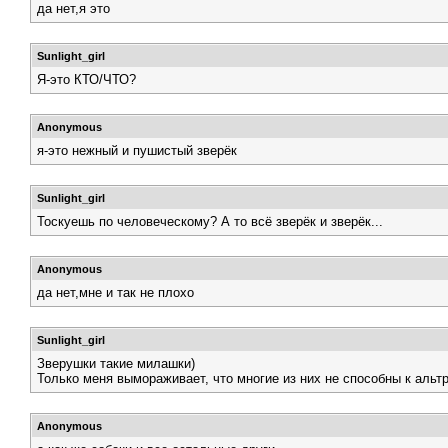
да нет,я это
Sunlight_girl
Я-это КТО/ЧТО?
Anonymous
я-это нежный и пушистый зверёк
Sunlight_girl
Тоскуешь по человеческому? А то всё зверёк и зверёк...
Anonymous
да нет,мне и так не плохо
Sunlight_girl
Зверушки такие милашки)
Только меня вымораживает, что многие из них не способны к альт
Anonymous