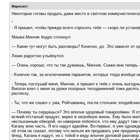
Марксист
Некоторые готовы продать даже место в светлом коммунистичес
"
- Я пришел, чтобы прежде всего спросить тебя — скоро ли устано
Мишка Минчик бодро сплюнул:
— Какие тут могут быть разговоры? Конечно, до. Это зависит от о
Лазик радостно улыбнулся.
— Очень хорошо, что ты так думаешь, Минчик. Скажи мне теперь —
- Конечно так, за исключением паразитов, которых тогда вообще н
- Теперь послушай меня, Минчик, я пришел к тебе с очень выгод
Виолон взял с меня за уроки позорных телодвижений тоже десять
расписку.
- Ты, что же сошел с ума, Ройтшванец, после стольких злодейски
— Почему ты сердишься? Это вполне здоровый товарообмен. Я от т
всякий отсталый продукт, верил в загробную жизнь. Ему было мал
неслыханным обжорой, он наверное побоялся, что ему дадут там 
Кагану мою часть. Я его надул вдвойне. Во-первых, я уже однажды
об этом не сказал, потому что нельзя же продавать уже проданную
блюд. Кагана я надул, но с тобой я веду вполне деловой разгов