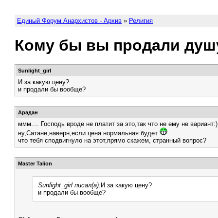
Единый Форум Анархистов - Архив
»
Религия
Кому бы вы продали душ
Sunlight_girl
И за какую цену?
и продали бы вообще?
Арадан
ммм.... Господь вроде не платит за это,так что не ему не вариант:)
ну,Сатане,наверн,если цена нормальная будет
что тебя сподвигнуло на этот,прямо скажем, странный вопрос?
Master Talion
Sunlight_girl писал(а):
И за какую цену?
и продали бы вообще?