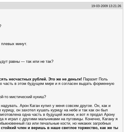
19-03-2009 13:21:26
?
о плевых минут.
удут равны — так или не так?
сять несчастных рублей. Это же не деньги!
Паразит Поль
ую часть в этом будущем мире и я согласен выдать форменную
ой-то мистический кукиш?
надувать. Арон Каган купил у меня совсем другое. Он, как и
урицу, он захотел кушать курицу на небе и так как он был
иготовлена одна часть в будущей жизни, и вот я продал Арону
да я играл с другими мальчиками на пуговицы. Конечно, Кагану я
 обыкновенный газ или печальные кости, но никаких загробных
 стойкий член и веришь в наше светлое торжество, как же ты