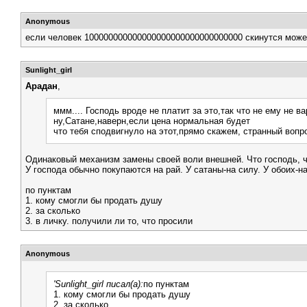
Anonymous
если человек 100000000000000000000000000000000 скинутся може
Sunlight_girl
Арадан
,
ммм.... Господь вроде не платит за это,так что не ему не в
ну,Сатане,наверн,если цена нормальная будет
что тебя сподвигнуло на этот,прямо скажем, странный вопр
Одинаковый механизм замены своей воли внешней. Что господь, чт
У господа обычно покупаются на рай. У сатаны-на силу. У обоих-на 
по пунктам
1. кому смогли бы продать душу
2. за сколько
3. в личку. получили ли то, что просили
Anonymous
'Sunlight_girl писал(а):
по пунктам
1. кому смогли бы продать душу
2. за сколько