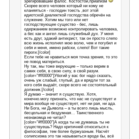
эрегировавший фалос. Костостой,приапизм
Скорее всего человек который ни кому не
кланяяться - господин тоесть ,вот этой
идиотской диалекткой господства обречён на
служение. Хотим мы того или нет
господствующее существо - бес, лишь
одержанием возможно контролировать человека,
а бес как и ангел лишь служебный дух. У меня
есть друг, эдакий антихрист, так он просто слепо
всю жизнь исполнял мою волю, чем и погубил и
себя и меня, имено рабски, слепо! Вот такие
пироги.[/color]
Если тебе не нравиться моя точка зрения, то это
не повод материться.
Ну так, мы тоже верующие – только верим в
самих себя, в свою силу, в свой разум.
[color="#ff0000"]Убогий у вас бог надо сказать,
очень уж слабый, глупый, да и врядли тот за
кого себя выдаёт, скоре всего не состоятельный
должник.[/color]
Я думаю – значит я существую. Хотя,
конечно.могу признать, что нас не существует и
мира вообще не существует, нет ни рая, ни ада.
Ни Бога, ни Дьявола – а ты всего лишь мысль,
бесцельная и бездумная… Таинственного
незнакомца не читал?
[color="#ff0000"]А когда ты не думаешь ты не
существуешь? Надо критичней относиться к
философам, тем более буржуазным. Насчёт
солипсизма это так называеться вроде бы, всё