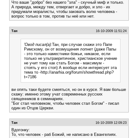
Что ваше "добро" без нашего "зла" - скучный миф и только.
А природа, между тем, отвергает и добро, и зло - их
придумали моралисты, чтобы заковать волю человека -
вопрос только в том, против ты неё или нет.
Тан
16-10-2009 11:51:24
'Овод писал(а):
Тан, при случае скажи это Папе
Римскому, он от возмущения лопнет (даже Папы
- это только наместники божьи, никакое, если
только не ультраеритичное, христианское учение
не учит тому как стать Богом - максимум -
стоять у его стоп) А вообще если интересует эта
тема то -http://anarhia.org/forum/showthread.php?
t=7186
ви опять таки будете смеяться, но он в курсе. Я вам больше
скажу: именно этому учат современных русских
священников в семинариях.
"Бог стал человеком, чтобы человек стал Богом" - писал
один из Отцов Церкви.
Тан
16-10-2009 12:09:23
Вдогонку:
То, что человек - раб Божий, не написано в Евангелиях.