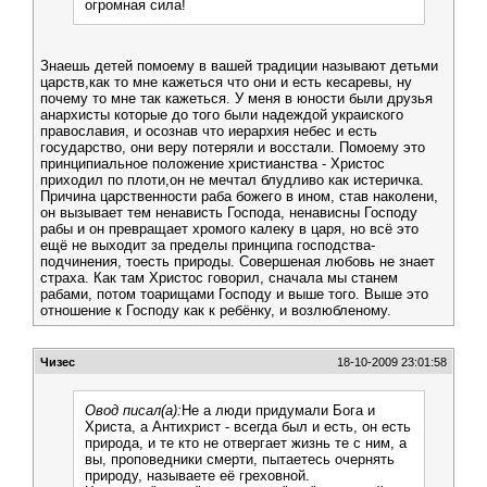
огромная сила!
Знаешь детей помоему в вашей традиции называют детьми
царств,как то мне кажеться что они и есть кесаревы, ну
почему то мне так кажеться. У меня в юности были друзья
анархисты которые до того были надеждой украиского
православия, и осознав что иерархия небес и есть
государство, они веру потеряли и восстали. Помоему это
принципиальное положение христианства - Христос
приходил по плоти,он не мечтал блудливо как истеричка.
Причина царственности раба божего в ином, став наколени,
он вызывает тем ненависть Господа, ненависны Господу
рабы и он превращает хромого калеку в царя, но всё это
ещё не выходит за пределы принципа господства-
подчинения, тоесть природы. Совершеная любовь не знает
страха. Как там Христос говорил, сначала мы станем
рабами, потом тоарищами Господу и выше того. Выше это
отношение к Господу как к ребёнку, и возлюбленому.
Чизес
18-10-2009 23:01:58
Овод писал(а):
Не а люди придумали Бога и
Христа, а Антихрист - всегда был и есть, он есть
природа, и те кто не отвергает жизнь те с ним, а
вы, проповедники смерти, пытаетесь очернять
природу, называете её греховной.