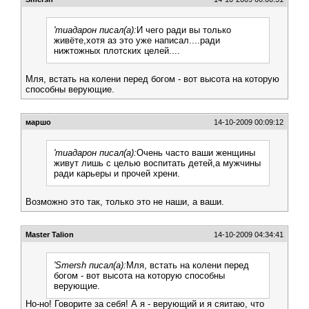
'тиадарон писал(а):
И чего ради вы только
живёте,хотя аз это уже написал....ради
нижтожных плотских целей....
Мля, встать на колени перед богом - вот высота на которую
способны верующие.
маршо
14-10-2009 00:09:12
'тиадарон писал(а):
Очень часто ваши женщины
живут лишь с целью воспитать детей,а мужчины
ради карьеры и прочей хрени.
Возможно это так, только это не наши, а ваши.
Master Talion
14-10-2009 04:34:41
'Smersh писал(а):
Мля, встать на колени перед
богом - вот высота на которую способны
верующие.
Но-но! Говорите за себя! А я - верующий и я сяитаю, что