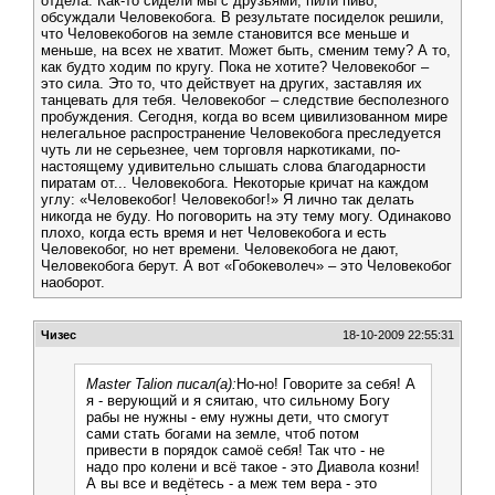
отдела. Как-то сидели мы с друзьями, пили пиво,
обсуждали Человекобога. В результате посиделок решили,
что Человекобогов на земле становится все меньше и
меньше, на всех не хватит. Может быть, сменим тему? А то,
как будто ходим по кругу. Пока не хотите? Человекобог –
это сила. Это то, что действует на других, заставляя их
танцевать для тебя. Человекобог – следствие бесполезного
пробуждения. Сегодня, когда во всем цивилизованном мире
нелегальное распространение Человекобога преследуется
чуть ли не серьезнее, чем торговля наркотиками, по-
настоящему удивительно слышать слова благодарности
пиратам от... Человекобога. Некоторые кричат на каждом
углу: «Человекобог! Человекобог!» Я лично так делать
никогда не буду. Но поговорить на эту тему могу. Одинаково
плохо, когда есть время и нет Человекобога и есть
Человекобог, но нет времени. Человекобога не дают,
Человекобога берут. А вот «Гобокеволеч» – это Человекобог
наоборот.
Чизес
18-10-2009 22:55:31
Master Talion писал(а):
Но-но! Говорите за себя! А
я - верующий и я сяитаю, что сильному Богу
рабы не нужны - ему нужны дети, что смогут
сами стать богами на земле, чтоб потом
привести в порядок самоё себя! Так что - не
надо про колени и всё такое - это Диавола козни!
А вы все и ведётесь - а меж тем вера - это