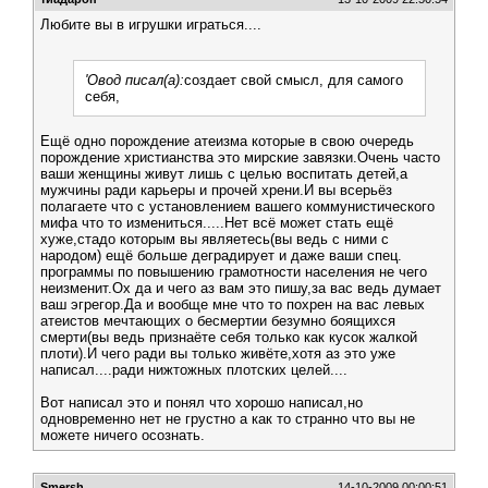
Любите вы в игрушки играться....
'Овод писал(а):
создает свой смысл, для самого
себя,
Ещё одно порождение атеизма которые в свою очередь
порождение христианства это мирские завязки.Очень часто
ваши женщины живут лишь с целью воспитать детей,а
мужчины ради карьеры и прочей хрени.И вы всерьёз
полагаете что с установлением вашего коммунистического
мифа что то измениться.....Нет всё может стать ещё
хуже,стадо которым вы являетесь(вы ведь с ними с
народом) ещё больше деградирует и даже ваши спец.
программы по повышению грамотности населения не чего
неизменит.Ох да и чего аз вам это пишу,за вас ведь думает
ваш эгрегор.Да и вообще мне что то похрен на вас левых
атеистов мечтающих о бесмертии безумно боящихся
смерти(вы ведь признаёте себя только как кусок жалкой
плоти).И чего ради вы только живёте,хотя аз это уже
написал....ради нижтожных плотских целей....
Вот написал это и понял что хорошо написал,но
одновременно нет не грустно а как то странно что вы не
можете ничего осознать.
Smersh
14-10-2009 00:00:51