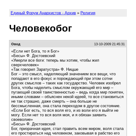
Единый Форум Анархистов - Архив
»
Религия
Человекобог
Овод
13-10-2009 21:45:31
«Если нет Бога, то я Бог»
«Бесы» Ф. Достоевский
«Умерли все боги: теперь мы хотим, чтобы жил
сверхчеловек»
«Так говорил Заратустра» Ф. Ницше
Бог – это смысл, наделяющий значением все вещи, что
попадают в его фокус и порождающий при этом сотни
других смыслов – таких как государство. Человек изобрел
Бога, чтобы наделить смыслом окружающий его мир –
пугающий своей таинственностью – ведь когда мир понятен,
иными словами – объяснен некой идеей, то все становиться
не так страшно, даже смерть – она больше не
бессмысленная, она стала переходом в другое состояние.
«Если Бог есть, то вся воля его, и из воли его я выйти не
могу. Если нет то вся воля моя, и я обязан заявить
своеволие»
«Бесы» Ф. Достоевский
Бог, призрачная идея, стал править всем миром, воля стала
его простираться над человеком, заковывая в рабство его