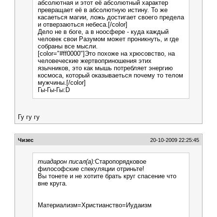
абсолютная и этот её абсолютный характер
превращает её в абсолютную истину. То же
касаеться магии, ложь достигает своего предела
и отверзаються небеса.[/color]
Дело не в боге, а в ноосфере - куда каждый
человек свои Разумом может проникнуть, и где
собраны все мысли.
[color="#ff0000"]Это похоже на хрюсовство, на
человеческие жертвоприношения этих
язычников, это как мышь потребляет энергию
космоса, который оказываеться почему то телом
мужчины.[/color]
Гы-Гы-Гы:D
Гу гу гу
Чизес
20-10-2009 22:25:45
тиадарон писал(а):
Старопорядковое
философские спекуляции отриньте!
Вы тонете и не хотите брать круг спасение что
вне круга.
Материализм=Христианство=Иудаизм