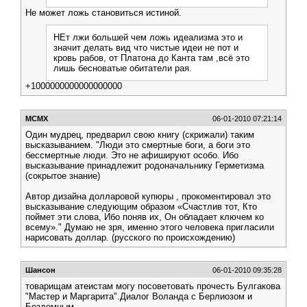
Не может ложь становиться истиной.
НЕт лжи большей чем ложь идеализма это и
значит делать вид что чистые идеи не пот и
кровь рабов, от Платона до Канта там ,всё это
лишь бесноватые обитатели рая.
+1000000000000000000
MCMX
06-01-2010 07:21:14
Один мудрец, предварил свою книгу (скрижали) таким
высказыванием. "Люди это смертные боги, а боги это
бессмертные люди. Это не афишируют особо. Ибо
высказывание принадлежит родоначальнику Герметизма
(сокрытое знание)
Автор дизайна долларовой купюры , прокоментировал это
высказывание следующим образом «Счастлив тот, Кто
поймет эти слова, Ибо поняв их, Он обладает ключем ко
всему»." Думаю не зря, именно этого человека пригласили
нарисовать доллар. (русского по происхождению)
Шансон
06-01-2010 09:35:28
товарищам атеистам могу посоветовать прочесть Булгакова
"Мастер и Маргарита".Диалог Воланда с Берлиозом и
Бездомным.