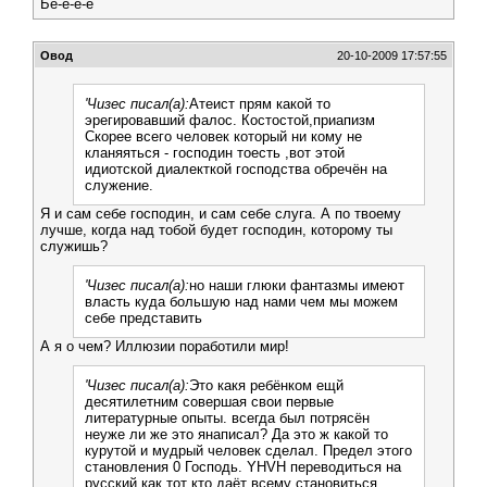
Бе-е-е-е
Овод
20-10-2009 17:57:55
'Чизес писал(а):
Атеист прям какой то
эрегировавший фалос. Костостой,приапизм
Скорее всего человек который ни кому не
кланяяться - господин тоесть ,вот этой
идиотской диалекткой господства обречён на
служение.
Я и сам себе господин, и сам себе слуга. А по твоему
лучше, когда над тобой будет господин, которому ты
служишь?
'Чизес писал(а):
но наши глюки фантазмы имеют
власть куда большую над нами чем мы можем
себе представить
А я о чем? Иллюзии поработили мир!
'Чизес писал(а):
Это какя ребёнком ещй
десятилетним совершая свои первые
литературные опыты. всегда был потрясён
неуже ли же это янаписал? Да это ж какой то
курутой и мудрый человек сделал. Предел этого
становления 0 Господь. YHVH переводиться на
русский как тот кто даёт всему становиться.