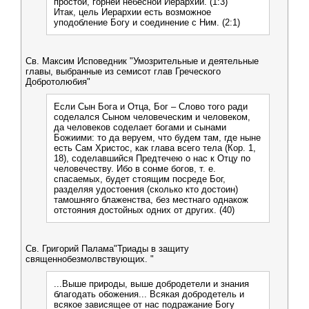
простой, горней небесной Иерархии. (1:3)
Итак, цель Иерархии есть возможное
уподобление Богу и соединение с Ним. (2:1)
Св. Максим Исповедник "Умозрительные и деятельные
главы, выбранные из семисот глав Греческого
Добротолюбия"
Если Сын Бога и Отца, Бог – Слово того ради
соделался Сыном человеческим и человеком,
да человеков соделает богами и сынами
Божиими: то да веруем, что будем там, где ныне
есть Сам Христос, как глава всего тела (Кор. 1,
18), соделавшийся Предтечею о нас к Отцу по
человечеству. Ибо в сонме богов, т. е.
спасаемых, будет стоящим посреде Бог,
разделяя удостоения (сколько кто достоин)
тамошняго блаженства, без местнаго однакож
отстояния достойных одних от других. (40)
Св. Григорий Палама"Триады в защиту
священнобезмолвствующих. "
...Выше природы, выше добродетели и знания
благодать обожения... Всякая добродетель и
всякое зависящее от нас подражание Богу