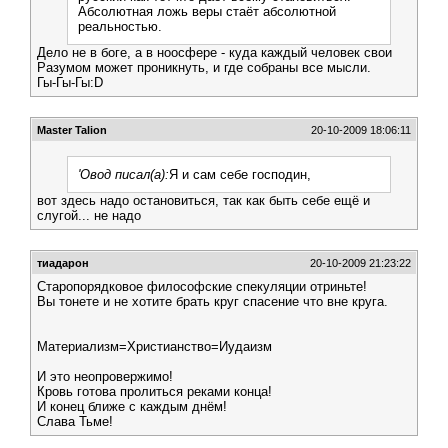
Абсолютная ложь веры стаёт абсолютной
реальностью.
Дело не в боге, а в ноосфере - куда каждый человек свои
Разумом может проникнуть, и где собраны все мысли.
Гы-Гы-Гы:D
Master Talion
20-10-2009 18:06:11
'Овод писал(а):
Я и сам себе господин,
вот здесь надо остановиться, так как быть себе ещё и
слугой... не надо
тиадарон
20-10-2009 21:23:22
Старопорядковое философские спекуляции отриньте!
Вы тонете и не хотите брать круг спасение что вне круга.
Материализм=Христианство=Иудаизм
И это неопровержимо!
Кровь готова пролиться реками конца!
И конец ближе с каждым днём!
Слава Тьме!