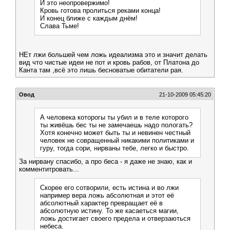
И это неопровержимо!
Кровь готова пролиться реками конца!
И конец ближе с каждым днём!
Слава Тьме!
НЕт лжи большей чем ложь идеализма это и значит делать
вид что чистые идеи не пот и кровь рабов, от Платона до
Канта там ,всё это лишь бесноватые обитатели рая.
Овод
21-10-2009 05:45:20
А человека которогы ты убил и в теле которого
ты живёшь бес ты не замечаешь надо пологать?
Хотя конечно может быть ты и невинен честный
человек не совращенный никакими политиками и
гуру, тогда сори, нирваны тебе, легко и быстро.
За нирвану спасибо, а про беса - я даже не знаю, как и
комментитровать...
Скорее его сотворили, есть истина и во лжи
например вера ложь абсолютная и этот её
абсолютный характер превращает её в
абсолютную истину. То же касаеться магии,
ложь достигает своего предела и отверзаються
небеса.