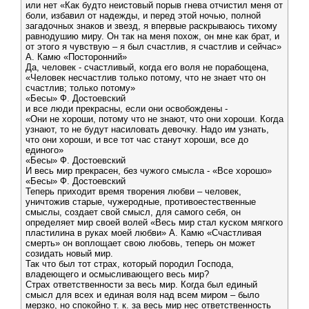
или нет «Как будто неистовый порыв гнева отчистил меня от
боли, избавил от надежды, и перед этой ночью, полной
загадочных знаков и звезд, я впервые раскрываюсь тихому
равнодушию миру. Он так на меня похож, он мне как брат, и
от этого я чувствую – я был счастлив, я счастлив и сейчас»
А. Камю «Посторонний»
Да, человек - счастливый, когда его воля не порабощена,
«Человек несчастлив только потому, что не знает что он
счастлив; только потому»
«Бесы» Ф. Достоевский
и все люди прекрасны, если они освобождены -
«Они не хороши, потому что не знают, что они хороши. Когда
узнают, то не будут насиловать девочку. Надо им узнать,
что они хороши, и все тот час станут хороши, все до
единого»
«Бесы» Ф. Достоевский
И весь мир прекрасен, без чужого смысла - «Все хорошо»
«Бесы» Ф. Достоевский
Теперь приходит время творения любви – человек,
уничтожив старые, чужеродные, противоестественные
смыслы, создает свой смысл, для самого себя, он
определяет мир своей волей «Весь мир стал куском мягкого
пластилина в руках моей любви» А. Камю «Счастливая
смерть» он воплощает свою любовь, теперь он может
созидать новый мир.
Так что был тот страх, который породил Господа,
владеющего и осмысливающего весь мир?
Страх ответственности за весь мир. Когда был единый
смысл для всех и единая воля над всем миром – было
мерзко, но спокойно т. к. за весь мир нес ответственность