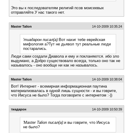
Это вы к последователям религий псов моисеевых
отправляйте.У нас такого нет.
Master Talion
14-10-2009 10:35:24
'тиадарон писал(а):
Вот нахиг тебе еврейская
мифология а?Тут не дьявол тут реальные люди
постарались.
Люди сами создали Диавола и ему и покланяются. ибо зло
выдумано, а Добро существовало всегда, только оно так не
называлось - оно вообще ни как не называлось.
Master Talion
14-10-2009 10:38:04
Вот! Интернет - всемирная информационная паутина
материализвалась в одной лишь сущности - и вы говрите,
что Иисуса не было? Тогда поговорите с интернетом :-))
тиадарон
14-10-2009 10:50:39
'Master Talion писал(а):
и вы говрите, что Иисуса
не было?