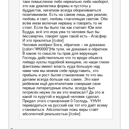
таки помысленое либо нереально либо наоборот,
это как диалектика формы и пустоты у
буддистов, нигилизм всегда оборачиваеться
позитивизмом. Есть на самом лишь две реалии,
любовь и свет, любовь глаголящая светом. Обо
всём ином включая нирвану и говорить то не
стоит. Если бы было так как считает Юм или
Будда, всё это игра ума то человек был бы
бессмертен, говорят один такой есть - Агасфер.
И это проклятье.[/color]
Человек изобрел Бога, обратное – не доказано.
[color="#ff0000"]Не тупи, не доказано и обратное.
В каком то смысле ты прав для верующих
Господь действительно что то вроде объекта
либидо куклы подобной женщине, но наши глюки
фантазмы имеют власть куда большую над
нами чем мы можем себе представить, это
прибыль и рост бытия становление то что мы
делаем всегда больше нас самих. Это какя
ребёнком ещй десятилетним совершая свои
первые литературные опыты. всегда был
потрясён неуже ли же это янаписал? Да это ж
какой то курутой и мудрый человек сделал.
Предел этого становления 0 Господь. YHVH
переводиться на русский как тот кто даёт всему
становиться. Абсолютная ложь веры стаёт
абсолютной реальностью.[/color]