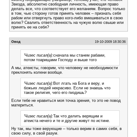
Звезда, абсолютно свободная личность, имеющая право
делать все, что соответствует его желаниям. Вопрос только
в том, чью сторону готов принять человек – признать себя
рабом или отвергнуть право кого-либо вмешиваться в свою
волю? Свалить ответственность на чужую волю свыше или
принять ее на себя?
Овод
19-10-2009 18:30:36
'Чизес писал(а):
сначала мы станем рабами,
потом тоарищами Господу и выше того
А мы, атеисты, говорим, что человеку не необходимости
преклонять колени вообще.
'Чизес писал(а):
Вот лгать на Бога и веру, и
божьих людей некрасиво. Если не знаешь что
такое религия, чего его пиздишь?
Если тебе не нравиться моя точка зрения, то это не повод
материться.
'Чизес писал(а):
Так что делить верящим и
атеиста нечего и те и другие живут по истине.
Ну так, мы тоже верующие – только верим в самих себя, в
свою силу, в свой разум.