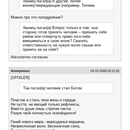
'данаец писал(а):
А другие, более
жизнеутверждающие (например, Телема
Можно про это поподробнее?
'данаец писал(а):
Вопрос только в том, чью
сторону готов принять человек – признать себя
рабом или отвергнуть право кого-либо
вмешиваться в свою волю? Свалить
ответственность на чужую волю свыше или
принять ее на себя?
Абсолютно согласен.
Anonymous
19-10-2009 20:11:20
[SPOILER]
'Тан писал(а):
человек стал Богом
Пластик и сталь твои вены и сердце,
Ни чуств, ни имоций только рефлексы,
Вместо души лишь строгие числа
Разум твой полностью освободился!
Гений нового мира - мирозданья вершина,
Непреклонная воля, бесконечная сила,