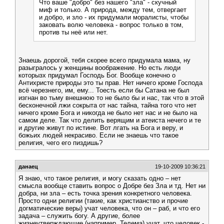
Что ваше "добро" без нашего "зла" - скучный
миф и только. А природа, между тем, отвергает
и добро, и зло - их придумали моралисты, чтобы
заковать волю человека - вопрос только в том,
против ты неё или нет.
Знаешь дорогой, тебя скорее всего придумала мама, ну
разыгралось у женщины воображение. Но есть люди
которызх придумал Господь Бог. Вообще конечно о
Антихристе природы это ты прав. Нет ничего кроме Господа
всё черезнего, им, ему... Тоесть если бы Сатана не был
изгнан во тьму внешнюю то не было бы и нас, так что в этой
бесконечной лжи сокрыта от нас тайна, тайна того что нет
ничего кроме Бога и никогда не было нет нас и не было на
самом деле. Так что делить верящим и атеиста нечего и те
и другие живут по истине. Вот лгать на Бога и веру, и
божьих людей некрасиво. Если не знаешь что такое
религия, чего его пиздишь?
данаец
19-10-2009 10:36:21
Я знаю, что такое религия, и могу сказать одно – нет
смысла вообще ставить вопрос о Добре без Зла и тд. Нет ни
добра, ни зла – есть точка зрения конкретного человека.
Просто одни религии (такие, как христианство и прочие
догматические веры) учат человека, что он – раб, и что его
задача – служить богу. А другие, более
жизнеутверждающие (например, Телема) учат, что человек -