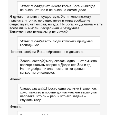
'Чизес писал(а):
нет ничего кроме Бога и никогда
не было нет нас и не было на самом деле.
Я думаю – значит я существую. Хотя, конечно.могу
признать, что нас не существует и мира вообще не
существует, нет ни рая, ни ада. Ни Бога, ни Дьявола – а ты
всего лишь мысль, бесцельная и бездумная…
Таинственного незнакомца не читал?
'Чизес писал(а):
есть люди которызх придумал
Господь Бог
Человек изобрел Бога, обратное – не доказано.
'данаец писал(а):
могу сказать одно – нет смысла
вообще ставить вопрос о Добре без Зла и тд.
Нет ни добра, ни зла – есть точка зрения
конкретного человека.
Именно.
'данаец писал(а):
Просто одни религии (такие, как
христианство и прочие догматические веры) учат
человека, что он – раб, и что его задача –
служить богу
Именно.