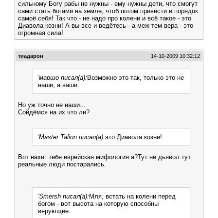
сильному Богу рабы не нужны - ему нужны дети, что смогут
сами стать богами на земле, чтоб потом привести в порядок
самоё себя! Так что - не надо про колени и всё такое - это
Диавола козни! А вы все и ведётесь - а меж тем вера - это
огромная сила!
тиадарон
14-10-2009 10:32:12
'маршо писал(а):
Возможно это так, только это не
наши, а ваши.
Но уж точно не наши...
Сойдёмся на их что ли?
'Master Talion писал(а):
это Диавола козни!
Вот нахиг тебе еврейская мифология а?Тут не дьявол тут
реальные люди постарались.
'Smersh писал(а):
Мля, встать на колени перед
богом - вот высота на которую способны
верующие.