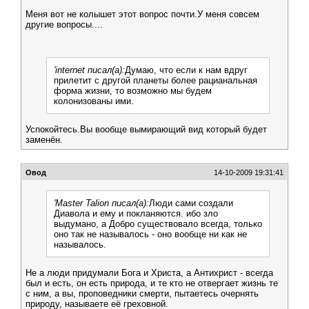
Меня вот не колышет этот вопрос почти.У меня совсем
другие вопросы....
'internet писал(а):
Думаю, что если к нам вдруг
прилетит с другой планеты более рацианальная
форма жизни, то возможно мы будем
колонизованы ими.
Успокойтесь.Вы вообще вымирающий вид который будет
заменён.
Овод
14-10-2009 19:31:41
'Master Talion писал(а):
Люди сами создали
Диавола и ему и покланяются. ибо зло
выдумано, а Добро существовало всегда, только
оно так не называлось - оно вообще ни как не
называлось.
Не а люди придумали Бога и Христа, а Антихрист - всегда
был и есть, он есть природа, и те кто не отвергает жизнь те
с ним, а вы, проповедники смерти, пытаетесь очернять
природу, называете её греховной.