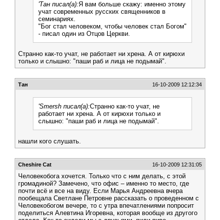
'Тан писал(а):
Я вам больше скажу: именно этому
учат современных русских священников в
семинариях.
"Бог стал человеком, чтобы человек стал Богом"
- писал один из Отцов Церкви.
Странно как-то учат, не работает ни хрена. А от кирюхи
только и слышно: "паши раб и лица не подымай".
Тан
16-10-2009 12:12:34
'Smersh писал(а):
Странно как-то учат, не
работает ни хрена. А от кирюхи только и
слышно: "паши раб и лица не подымай".
нашли кого слушать.
Cheshire Cat
16-10-2009 12:31:05
Человекобога хочется. Только что с ним делать, с этой
громадиной? Замечено, что офис – именно то место, где
почти всё и все на виду. Если Марья Андреевна вчера
пообещала Светлане Петровне рассказать о проведенном с
Человекобогом вечере, то с утра впечатлениями попросит
поделиться Алевтина Игоревна, которая вообще из другого