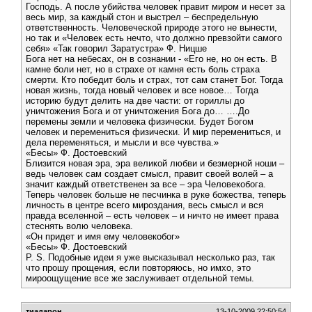
Господь. А после убийства человек правит миром и несет за
весь мир, за каждый стон и выстрел – беспредельную
ответственность. Человеческой природе этого не вынести,
но так и «Человек есть нечто, что должно превзойти самого
себя» «Так говорил Заратустра» Ф. Ницше
Бога нет на небесах, он в сознании - «Его не, но он есть. В
камне боли нет, но в страхе от камня есть боль страха
смерти. Кто победит боль и страх, тот сам станет Бог. Тогда
новая жизнь, тогда новый человек и все новое… Тогда
историю будут делить на две части: от гориллы до
уничтожения Бога и от уничтожения Бога до… ….До
перемены земли и человека физически. Будет Богом
человек и перемениться физически. И мир перемениться, и
дела переменяться, и мысли и все чувства.»
«Бесы» Ф. Достоевский
Близится новая эра, эра великой любви и безмерной ноши –
ведь человек сам создает смысл, правит своей волей – а
значит каждый ответственен за все – эра Человекобога.
Теперь человек больше не песчинка в руке божества, теперь
личность в центре всего мироздания, весь смысл и вся
правда вселенной – есть человек – и ничто не имеет права
стеснять волю человека.
«Он придет и имя ему человекобог»
«Бесы» Ф. Достоевский
P. S. Подобные идеи я уже высказывал несколько раз, так
что прошу прощения, если повторяюсь, но имхо, это
мироощущение все же заслуживает отдельной темы.
тиадарон
13-10-2009 22:50:54