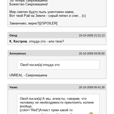
Ты теперь сверхмашина!
Божество Сверхмашина!
Мир сметен будто пыль уничтожен навек,
Вот твой Рай на Земле - серый пепел и снег... (с)
Заманчиво, верно?)[/SPOILER]
Овод
19-10-2009 21:21:13
К. Костров
, откуда это - или твое?
Anonymous
20-10-2009 04:55:50
'Овод писал(а):
откуда это
UNREAL - Сверхмашина
Чизес
20-10-2009 05:41:28
Овод писал(а):
А мы, атеисты, говорим, что
человеку не необходимости преклонять колени
вообще.
[color="Red"]Атеист прям какой то