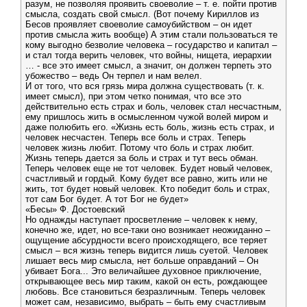
разум, не позволяя проявить своеволие – т. е. пойти против
смысла, создать свой смысл. (Вот почему Кириллов из
Бесов проявляет своеволие самоубийством – он идет
против смысла жить вообще) А этим стали пользоваться те
кому выгодно безволие человека – государство и капитал –
и стал тогда верить человек, что войны, нищета, иерархии
… - все это имеет смысл, а значит, он должен терпеть это
убожество – ведь Он терпел и нам велел.
И от того, что вся грязь мира должна существовать (т. к.
имеет смысл), при этом четко понимая, что все это
действительно есть страх и боль, человек стал несчастным,
ему пришлось жить в осмысленном чужой волей миром и
даже полюбить его. «Жизнь есть боль, жизнь есть страх, и
человек несчастен. Теперь все боль и страх. Теперь
человек жизнь любит. Потому что боль и страх любит.
Жизнь теперь дается за боль и страх и тут весь обман.
Теперь человек еще не тот человек. Будет новый человек,
счастливый и гордый. Кому будет все равно, жить или не
жить, тот будет новый человек. Кто победит боль и страх,
тот сам Бог будет. А тот Бог не будет»
«Бесы» Ф. Достоевский
Но однажды наступает просветление – человек к нему,
конечно же, идет, но все-таки оно возникает неожиданно –
ощущение абсурдности всего происходящего, все теряет
смысл – вся жизнь теперь видится лишь суетой. Человек
лишает весь мир смысла, нет больше оправданий – Он
убивает Бога... Это величайшее духовное приключение,
открывающее весь мир таким, какой он есть, рождающее
любовь. Все становиться безразличным. Теперь человек
может сам, независимо, выбрать – быть ему счастливым