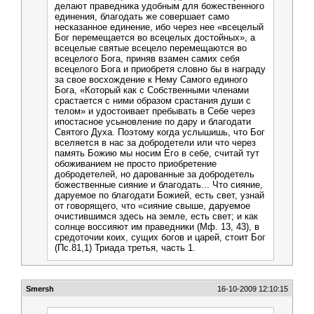
делают праведника удобным для божественного
единения, благодать же совершает само
несказанное единение, ибо через нее «всецелый
Бог перемещается во всецелых достойных», а
всецелые святые всецело перемещаются во
всецелого Бога, приняв взамен самих себя
всецелого Бога и приобретя словно бы в награду
за свое восхождение к Нему Самого единого
Бога, «Который как с Собственными членами
срастается с ними образом срастания души с
телом» и удостоивает пребывать в Себе через
ипостасное усыновление по дару и благодати
Святого Духа. Поэтому когда услышишь, что Бог
вселяется в нас за добродетели или что через
память Божию мы носим Его в себе, считай тут
обоживанием не просто приобретение
добродетелей, но дарованные за добродетель
божественные сияние и благодать... Что сияние,
даруемое по благодати Божией, есть свет, узнай
от говорящего, что «сияние свыше, даруемое
очистившимся здесь на земле, есть свет; и как
солнце воссияют им праведники (Мф. 13, 43), в
средоточии коих, сущих богов и царей, стоит Бог
(Пс.81,1) Триада третья, часть 1.
Smersh
16-10-2009 12:10:15