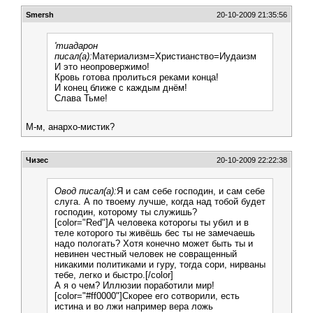
Smersh
20-10-2009 21:35:56
'тиадарон
писал(а):
Материализм=Христианство=Иудаизм
И это неопровержимо!
Кровь готова пролиться реками конца!
И конец ближе с каждым днём!
Слава Тьме!
М-м, анархо-мистик?
Чизес
20-10-2009 22:22:38
Овод писал(а):
Я и сам себе господин, и сам себе
слуга. А по твоему лучше, когда над тобой будет
господин, которому ты служишь?
[color="Red"]А человека которогы ты убил и в
теле которого ты живёшь бес ты не замечаешь
надо пологать? Хотя конечно может быть ты и
невинен честный человек не совращенный
никакими политиками и гуру, тогда сори, нирваны
тебе, легко и быстро.[/color]
А я о чем? Иллюзии поработили мир!
[color="#ff0000"]Скорее его сотворили, есть
истина и во лжи например вера ложь