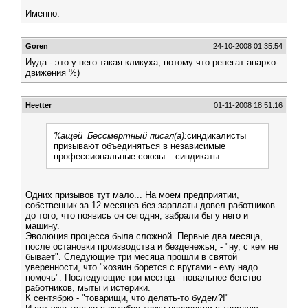
Именно.
Goren
24-10-2008 01:35:54
Иуда - это у него такая кликуха, потому что ренегат анархо-
движения %)
Heetter
01-11-2008 18:51:16
'Кащей_Бессмертный писал(а):
синдикалисты
призывают объединяться в независимые
профессиональные союзы – синдикаты.
Одних призывов тут мало... На моем предприятии,
собственник за 12 месяцев без зарплаты довел работников
до того, что появись он сегодня, забрали бы у него и
машину.
Эволюция процесса была сложной. Первые два месяца,
после остановки производства и безденежья, - "ну, с кем не
бывает". Следующие три месяца прошли в святой
уверенности, что "хозяин борется с вругами - ему надо
помочь". Последующие три месяца - повальное бегство
работников, мыты и истерики.
К сентябрю - "товарищи, что делать-то будем?!"