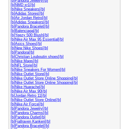
[b]Pandora Jewelry[/b]
[b]NMD xr1[/b]
[b]Nike Sneakers[/b]
[b]Adidas Stores[/b]
[b]Air Jordan Retro[/b]
[b]Adidas Sneakers[/b]
[b]Pandora Bracelet[/b]
[b]Balenciaga[/b]
[b]Yeezy 500 Blush[/b]
[b]Nike Air Max 95 Essential[/b]
[b]Asics Shoes[/b]
[b]New Nike Shoes[/b]
[b]Pandora[/b]
[b]Christian Louboutin shoes[/b]
[b]Nike Mags[/b]
[b]NFL Store[/b]
[b]Nike Sneakers For Women[/b]
[b]Nike Outlet Store[/b]
[b]Nike Outlet Store Online Shopping[/b]
[b]Nike Outlet Store Online Shopping[/b]
[b]Nike Huarache[/b]
[b]Nike Air Max 90[/b]
[b]Jordan Retro 11[/b]
[b]Nike Outlet Store Online[/b]
[b]Nike Air Force[/b]
[b]Pandora Jewelry[/b]
[b]Pandora Charms[/b]
[b]Pandora Outlet[/b]
[b]Fjallraven Kanken[/b]
[b]Pandora Bracelet[/b]