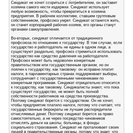
Синдикат не хочет ссориться с потребителем, он заставит
хозяина самого нести издержки. Синдикат использует
любую возможность, чтобы превратиться в хозяина
предприятия. В рабочем коллективе, ставшем групповым
собственником, профсоюз умрет. Синдикат останется жить,
он станет корпорацией рабочих-хозяев, его органы станут
органами самоуправления.
Во-вторых, синдикат отличается от традиционного
профсоюза по отношению к государству. В том случае, если
государство и работодатель не едины в одном лице, а
существуют раздельно, профсоюз стремиться использовать
государство как средство давления на работодателя.
Профсоюз может быть недоволен конкретным
правительством или государственным органом, но он
лоялен к государству, как таковому: он исправно платит
налоги, в парламентарных странах поддерживает выборы,
сотрудничает с государственными чиновниками по
конкретным программам. Синдикат отрицательно относится
к государству, как таковому. Синдикалисты знают, что пока
существует государство, не может быть полной
собственности работников на средства производства.
Поэтому синдикат борется с государством. Он не хочет,
чтобы предприятие платило налоги, потому что считает, что
государственные бюрократы не лучшие распорядители
отчисляемых денег. Поэтому синдикат борется за право
самостоятельно, а не через посредство чиновников
отчислять деньги на школы, больницы, в фонды
социального страхования. Синдикат не проталкивает своих
людей в правительственные органы, потому что знает, что