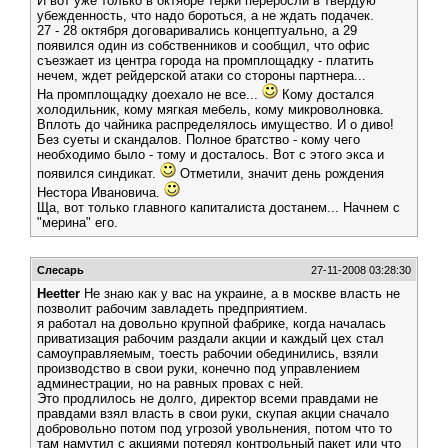
И вот уже только в октябре терки переросли в твердую
убежденность, что надо бороться, а не ждать подачек.
27 - 28 октября договаривались концептуально, а 29
появился один из собственников и сообщил, что офис
съезжает из центра города на промплощадку - платить
нечем, ждет рейдерской атаки со стороны партнера...
На промплощадку доехало не все...
Кому достался
холодильник, кому мягкая мебель, кому микроволновка.
Вплоть до чайника распределялось имущество. И о диво!
Без суеты и скандалов. Полное братство - кому чего
необходимо было - тому и досталось. Вот с этого экса и
появился синдикат.
Отметили, значит день рождения
Нестора Ивановича.
Ща, вот только главного капиталиста достанем... Начнем с
"мерина" его.
Слесарь
27-11-2008 03:28:30
Heetter
Не знаю как у вас на украине, а в москве власть не
позволит рабочим завладеть предприятием.
я работал на довольно крупной фабрике, когда началась
приватизация рабочим раздали акции и каждый цех стал
самоуправляемым, тоесть рабочии обединились, взяли
производство в свои руки, конечно под управлением
админестрации, но на равных провах с ней.
Это продлилось не долго, директор всеми правдами не
правдами взял власть в свои руки, скупая акции сначало
добровольно потом под угрозой увольнения, потом что то
там намутил с акциями потерял контрольный пакет или что