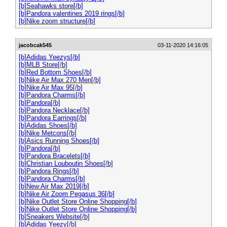
[b]Seahawks store[/b]
[b]Pandora valentines 2019 rings[/b]
[b]Nike zoom structure[/b]
jacobcak545
03-11-2020 14:16:05
[b]Adidas Yeezys[/b]
[b]MLB Store[/b]
[b]Red Bottom Shoes[/b]
[b]Nike Air Max 270 Men[/b]
[b]Nike Air Max 95[/b]
[b]Pandora Charms[/b]
[b]Pandora[/b]
[b]Pandora Necklace[/b]
[b]Pandora Earrings[/b]
[b]Adidas Shoes[/b]
[b]Nike Metcons[/b]
[b]Asics Running Shoes[/b]
[b]Pandora[/b]
[b]Pandora Bracelets[/b]
[b]Christian Louboutin Shoes[/b]
[b]Pandora Rings[/b]
[b]Pandora Charms[/b]
[b]New Air Max 2019[/b]
[b]Nike Air Zoom Pegasus 36[/b]
[b]Nike Outlet Store Online Shopping[/b]
[b]Nike Outlet Store Online Shopping[/b]
[b]Sneakers Website[/b]
[b]Adidas Yeezy[/b]