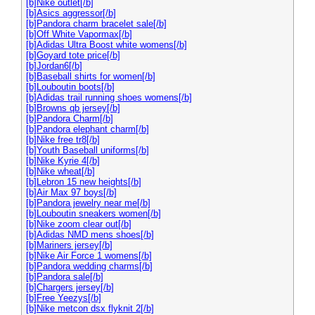
[b]Nike outlet[/b]
[b]Asics aggressor[/b]
[b]Pandora charm bracelet sale[/b]
[b]Off White Vapormax[/b]
[b]Adidas Ultra Boost white womens[/b]
[b]Goyard tote price[/b]
[b]Jordan6[/b]
[b]Baseball shirts for women[/b]
[b]Louboutin boots[/b]
[b]Adidas trail running shoes womens[/b]
[b]Browns qb jersey[/b]
[b]Pandora Charm[/b]
[b]Pandora elephant charm[/b]
[b]Nike free tr8[/b]
[b]Youth Baseball uniforms[/b]
[b]Nike Kyrie 4[/b]
[b]Nike wheat[/b]
[b]Lebron 15 new heights[/b]
[b]Air Max 97 boys[/b]
[b]Pandora jewelry near me[/b]
[b]Louboutin sneakers women[/b]
[b]Nike zoom clear out[/b]
[b]Adidas NMD mens shoes[/b]
[b]Mariners jersey[/b]
[b]Nike Air Force 1 womens[/b]
[b]Pandora wedding charms[/b]
[b]Pandora sale[/b]
[b]Chargers jersey[/b]
[b]Free Yeezys[/b]
[b]Nike metcon dsx flyknit 2[/b]