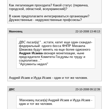
Как легализация проходила? Какой статус (первичка,
городской, областной, всеукраинский)?
В какие предполагаете интегрироваться организации?
Дружественные - недружественные профсоюзы?
Махновец
22-10-2008 13:48:13
ДВС писал(а):
"...кстати, катит еще один скандал-
федеральный: одного босса ФНПР Михаила
Шмакова будут менять на еще более одиозного
Андрея Исаева
-звонаря монетизации, ныне
председателя Комитета Госдумы по труду и
соцполитике..."
"Аргументы неделi"
Андрей Исаев и Иуда Исаев - один и тот же человек.
ДВС
23-10-2008 09:12:39
'Махновец писал(а):
Андрей Исаев и Иуда Исаев -
один и тот же человек.