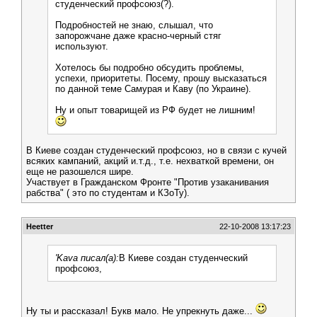
студенческий профсоюз(?).
Подробностей не знаю, слышал, что
запорожчане даже красно-черный стяг
используют.
Хотелось бы подробно обсудить проблемы,
успехи, приоритеты. Посему, прошу высказаться
по данной теме Самурая и Каву (по Украине).
Ну и опыт товарищей из РФ будет не лишним!
В Киеве создан студенческий профсоюз, но в связи с кучей
всяких кампаний, акций и.т.д., т.е. нехваткой времени, он
еще не разошелся шире.
Участвует в Гражданском Фронте "Против узаканивания
рабства" ( это по студентам и КЗоТу).
Heetter
22-10-2008 13:17:23
'Kava писал(а):
В Киеве создан студенческий
профсоюз,
Ну ты и рассказал! Букв мало. Не упрекнуть даже...