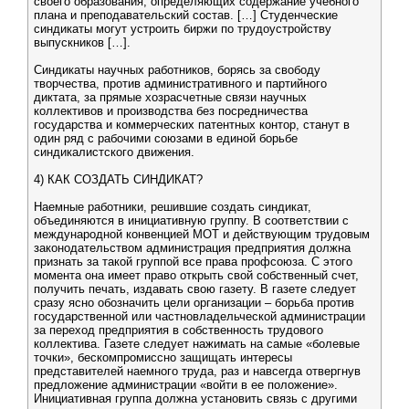
своего образования, определяющих содержание учебного
плана и преподавательский состав. […] Студенческие
синдикаты могут устроить биржи по трудоустройству
выпускников […].
Синдикаты научных работников, борясь за свободу
творчества, против административного и партийного
диктата, за прямые хозрасчетные связи научных
коллективов и производства без посредничества
государства и коммерческих патентных контор, станут в
один ряд с рабочими союзами в единой борьбе
синдикалистского движения.
4) КАК СОЗДАТЬ СИНДИКАТ?
Наемные работники, решившие создать синдикат,
объединяются в инициативную группу. В соответствии с
международной конвенцией МОТ и действующим трудовым
законодательством администрация предприятия должна
признать за такой группой все права профсоюза. С этого
момента она имеет право открыть свой собственный счет,
получить печать, издавать свою газету. В газете следует
сразу ясно обозначить цели организации – борьба против
государственной или частновладельческой администрации
за переход предприятия в собственность трудового
коллектива. Газете следует нажимать на самые «болевые
точки», бескомпромиссно защищать интересы
представителей наемного труда, раз и навсегда отвергнув
предложение администрации «войти в ее положение».
Инициативная группа должна установить связь с другими