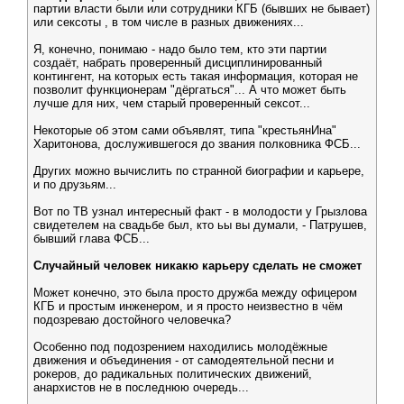
партии власти были или сотрудники КГБ (бывших не бывает)
или сексоты , в том числе в разных движениях...
Я, конечно, понимаю - надо было тем, кто эти партии
создаёт, набрать проверенный дисциплинированный
контингент, на которых есть такая информация, которая не
позволит функционерам "дёргаться"... А что может быть
лучше для них, чем старый проверенный сексот...
Некоторые об этом сами объявлят, типа "крестьянИна"
Харитонова, дослужившегося до звания полковника ФСБ...
Других можно вычислить по странной биографии и карьере,
и по друзьям...
Вот по ТВ узнал интересный факт - в молодости у Грызлова
свидетелем на свадьбе был, кто ьы вы думали, - Патрушев,
бывший глава ФСБ...
Случайный человек никакю карьеру сделать не сможет
Может конечно, это была просто дружба между офицером
КГБ и простым инженером, и я просто неизвестно в чём
подозреваю достойного человечка?
Особенно под подозрением находились молодёжные
движения и объединения - от самодеятельной песни и
рокеров, до радикальных политических движений,
анархистов не в последнюю очередь...