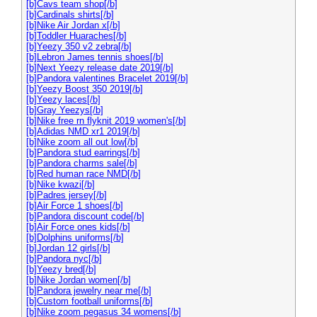
[b]Cavs team shop[/b]
[b]Cardinals shirts[/b]
[b]Nike Air Jordan x[/b]
[b]Toddler Huaraches[/b]
[b]Yeezy 350 v2 zebra[/b]
[b]Lebron James tennis shoes[/b]
[b]Next Yeezy release date 2019[/b]
[b]Pandora valentines Bracelet 2019[/b]
[b]Yeezy Boost 350 2019[/b]
[b]Yeezy laces[/b]
[b]Gray Yeezys[/b]
[b]Nike free rn flyknit 2019 women's[/b]
[b]Adidas NMD xr1 2019[/b]
[b]Nike zoom all out low[/b]
[b]Pandora stud earrings[/b]
[b]Pandora charms sale[/b]
[b]Red human race NMD[/b]
[b]Nike kwazi[/b]
[b]Padres jersey[/b]
[b]Air Force 1 shoes[/b]
[b]Pandora discount code[/b]
[b]Air Force ones kids[/b]
[b]Dolphins uniforms[/b]
[b]Jordan 12 girls[/b]
[b]Pandora nyc[/b]
[b]Yeezy bred[/b]
[b]Nike Jordan women[/b]
[b]Pandora jewelry near me[/b]
[b]Custom football uniforms[/b]
[b]Nike zoom pegasus 34 womens[/b]