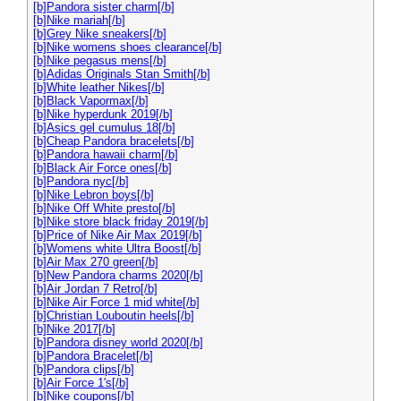
[b]Pandora sister charm[/b]
[b]Nike mariah[/b]
[b]Grey Nike sneakers[/b]
[b]Nike womens shoes clearance[/b]
[b]Nike pegasus mens[/b]
[b]Adidas Originals Stan Smith[/b]
[b]White leather Nikes[/b]
[b]Black Vapormax[/b]
[b]Nike hyperdunk 2019[/b]
[b]Asics gel cumulus 18[/b]
[b]Cheap Pandora bracelets[/b]
[b]Pandora hawaii charm[/b]
[b]Black Air Force ones[/b]
[b]Pandora nyc[/b]
[b]Nike Lebron boys[/b]
[b]Nike Off White presto[/b]
[b]Nike store black friday 2019[/b]
[b]Price of Nike Air Max 2019[/b]
[b]Womens white Ultra Boost[/b]
[b]Air Max 270 green[/b]
[b]New Pandora charms 2020[/b]
[b]Air Jordan 7 Retro[/b]
[b]Nike Air Force 1 mid white[/b]
[b]Christian Louboutin heels[/b]
[b]Nike 2017[/b]
[b]Pandora disney world 2020[/b]
[b]Pandora Bracelet[/b]
[b]Pandora clips[/b]
[b]Air Force 1's[/b]
[b]Nike coupons[/b]