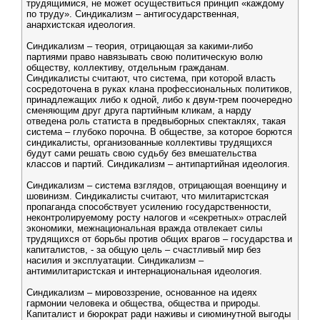
трудящимися, не может осуществиться принцип «каждому
по труду». Синдикализм – антигосударственная,
анархистская идеология.
Синдикализм – теория, отрицающая за какими-либо
партиями право навязывать свою политическую волю
обществу, коллективу, отдельным гражданам.
Синдикалисты считают, что система, при которой власть
сосредоточена в руках клана профессиональных политиков,
принадлежащих либо к одной, либо к двум-трем поочередно
сменяющим друг друга партийным кликам, а нарду
отведена роль статиста в предвыборных спектаклях, такая
система – глубоко порочна. В обществе, за которое борются
синдикалисты, организованные коллективы трудящихся
будут сами решать свою судьбу без вмешательства
классов и партий. Синдикализм – антипартийная идеология.
Синдикализм – система взглядов, отрицающая военщину и
шовинизм. Синдикалисты считают, что милитаристская
пропаганда способствует усилению государственности,
неконтролируемому росту налогов и «секретных» отраслей
экономики, межнациональная вражда отвлекает силы
трудящихся от борьбы против общих врагов – государства и
капиталистов, - за общую цель – счастливый мир без
насилия и эксплуатации. Синдикализм –
антимилитаристская и интернациональная идеология.
Синдикализм – мировоззрение, основанное на идеях
гармонии человека и общества, общества и природы.
Капиталист и бюрократ ради наживы и сиюминутной выгоды