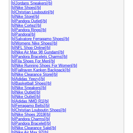
[b]Jordans Sneakers[/b]
[b]Nike Shoes[/b]
[b]Christian Louboutin[/b]
[b]Nike Store[/b]
[b]Pandora Outlet[/b]
[b]Nike Cortez[/b]
[b]Pandora Rings[/b]
[b]Pandora[/b]
[b]Salvatore Ferragamo Shoes[/b]
[b]Womens Nike Shoes[/b]
[b]NFL Shop Online[/b]
[b]Nike Air Max 98 Gundam[/b]
[b]Pandora Bracelets Charms[/b]
[b]Fila Shoes For Men[/b]
[b]Nike Running Shoes For Women[/b]
[b]Fjallraven Kanken Backpack[/b]
[b]Nike Clearance Store[/b]
[b]Adidas Yeezy[/b]
[b]Basketball Shoes[/b]
[b]Nike Sneakers[/b]
[b]Nike Outlet[/b]
[b]Nike Outlet[/b]
[b]Adidas NMD R1[/b]
[b]Ferragamo Belts[/b]
[b]Christian Louboutin Shoes[/b]
[b]Nike Shoes 2019[/b]
[b]Pandora Charms[/b]
[b]Pandora Bracelet[/b]
[b]Nike Clearance Sale[/b]
[b]Nike Air Max 97[/b]