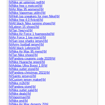
[b]Nike air uptempo red[/b]
[b]Nike free x metcon[/b]
[b]Air Max 95 womens[/b]
[b]Nike Vapormax utility[/b]
[b]High top sneakers for men Nike[/b]
[b]Nike free 4.0 flyknit[/b]
[b]All black Nike running shoes[/b]
[b]Lebron 15 shoes[/b]
[b]Tan Yeezys[/b]
[b]Nike Air Force 1 foamposite[/b]
[b]Air Force 1 low men's[/b]
[b]San jose sharks jersey[/b]
[b]Army football jersey[/b]
[b]All black Lebrons[/b]
[b]Nike Air Max 95 mens[/b]
[b]Tan Nike shoes[/b]
[b]Pandora coupons code 2020[/b]
[b]Nike Huarache green[/b]
[b]Adidas Ultra Boost 1.0[/b]
[b]Nike outlet store[/b]
[b]Pandora christmas 2021[/b]
[b]Saints jerseys[/b]
[b]Custom jersey maker[/b]
[b]Nike m2k[/b]
[b]Pandora store[/b]
[b]Nike outlet sale[/b]
[b]Nike deals[/b]
[b]Vapormax[/b]
[b]Nike pro[/b]
[b]Nike Air Max dynasty 2[/b]