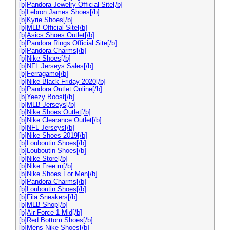
[b]Pandora Jewelry Official Site[/b]
[b]Lebron James Shoes[/b]
[b]Kyrie Shoes[/b]
[b]MLB Official Site[/b]
[b]Asics Shoes Outlet[/b]
[b]Pandora Rings Official Site[/b]
[b]Pandora Charms[/b]
[b]Nike Shoes[/b]
[b]NFL Jerseys Sales[/b]
[b]Ferragamo[/b]
[b]Nike Black Friday 2020[/b]
[b]Pandora Outlet Online[/b]
[b]Yeezy Boost[/b]
[b]MLB Jerseys[/b]
[b]Nike Shoes Outlet[/b]
[b]Nike Clearance Outlet[/b]
[b]NFL Jerseys[/b]
[b]Nike Shoes 2019[/b]
[b]Louboutin Shoes[/b]
[b]Louboutin Shoes[/b]
[b]Nike Store[/b]
[b]Nike Free rn[/b]
[b]Nike Shoes For Men[/b]
[b]Pandora Charms[/b]
[b]Louboutin Shoes[/b]
[b]Fila Sneakers[/b]
[b]MLB Shop[/b]
[b]Air Force 1 Mid[/b]
[b]Red Bottom Shoes[/b]
[b]Mens Nike Shoes[/b]