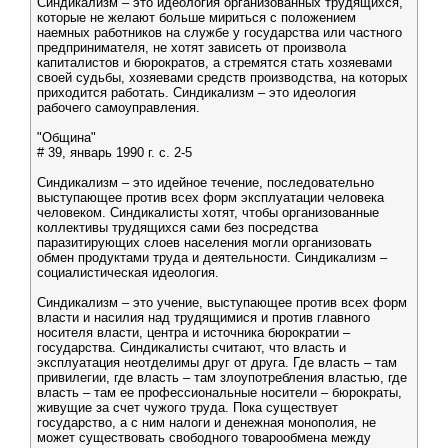
Синдикализм – это идеология организованных трудящихся,
которые не желают больше мириться с положением
наемных работников на службе у государства или частного
предпринимателя, не хотят зависеть от произвола
капиталистов и бюрократов, а стремятся стать хозяевами
своей судьбы, хозяевами средств производства, на которых
приходится работать. Синдикализм – это идеология
рабочего самоуправления.
"Община"
# 39, январь 1990 г. c. 2-5
Синдикализм – это идейное течение, последовательно
выступающее против всех форм эксплуатации человека
человеком. Синдикалисты хотят, чтобы организованные
коллективы трудящихся сами без посредства
паразитирующих слоев населения могли организовать
обмен продуктами труда и деятельности. Синдикализм –
социалистическая идеология.
Синдикализм – это учение, выступающее против всех форм
власти и насилия над трудящимися и против главного
носителя власти, центра и источника бюрократии –
государства. Синдикалисты считают, что власть и
эксплуатация неотделимы друг от друга. Где власть – там
привилегии, где власть – там злоупотребления властью, где
власть – там ее профессиональные носители – бюрократы,
живущие за счет чужого труда. Пока существует
государство, а с ним налоги и денежная монополия, не
может существовать свободного товарообмена между