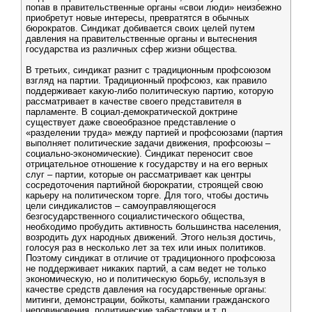
попав в правительственные органы «свои люди» неизбежно
приобретут новые интересы, превратятся в обычных
бюрократов. Синдикат добивается своих целей путем
давления на правительственные органы и вытеснения
государства из различных сфер жизни общества.
В третьих, синдикат разнит с традиционным профсоюзом
взгляд на партии. Традиционный профсоюз, как правило
поддерживает какую-либо политическую партию, которую
рассматривает в качестве своего представителя в
парламенте. В социал-демократической доктрине
существует даже своеобразное представление о
«разделении труда» между партией и профсоюзами (партия
выполняет политические задачи движения, профсоюзы –
социально-экономические). Синдикат переносит свое
отрицательное отношение к государству и на его верных
слуг – партии, которые он рассматривает как центры
сосредоточения партийной бюрократии, строящей свою
карьеру на политическом торге. Для того, чтобы достичь
цели синдикалистов – самоуправляющегося
безгосударственного социалистического общества,
необходимо пробудить активность большинства населения,
возродить дух народных движений. Этого нельзя достичь,
голосуя раз в несколько лет за тех или иных политиков.
Поэтому синдикат в отличие от традиционного профсоюза
не поддерживает никаких партий, а сам ведет не только
экономическую, но и политическую борьбу, используя в
качестве средств давления на государственные органы:
митинги, демонстрации, бойкоты, кампании гражданского
неповиновения, политические забастовки и т. п.