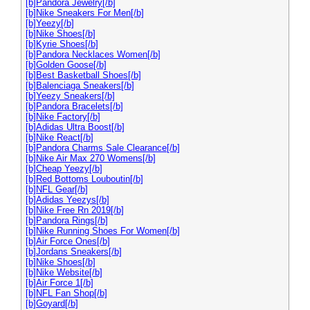
[b]Pandora Jewelry[/b]
[b]Nike Sneakers For Men[/b]
[b]Yeezy[/b]
[b]Nike Shoes[/b]
[b]Kyrie Shoes[/b]
[b]Pandora Necklaces Women[/b]
[b]Golden Goose[/b]
[b]Best Basketball Shoes[/b]
[b]Balenciaga Sneakers[/b]
[b]Yeezy Sneakers[/b]
[b]Pandora Bracelets[/b]
[b]Nike Factory[/b]
[b]Adidas Ultra Boost[/b]
[b]Nike React[/b]
[b]Pandora Charms Sale Clearance[/b]
[b]Nike Air Max 270 Womens[/b]
[b]Cheap Yeezy[/b]
[b]Red Bottoms Louboutin[/b]
[b]NFL Gear[/b]
[b]Adidas Yeezys[/b]
[b]Nike Free Rn 2019[/b]
[b]Pandora Rings[/b]
[b]Nike Running Shoes For Women[/b]
[b]Air Force Ones[/b]
[b]Jordans Sneakers[/b]
[b]Nike Shoes[/b]
[b]Nike Website[/b]
[b]Air Force 1[/b]
[b]NFL Fan Shop[/b]
[b]Goyard[/b]