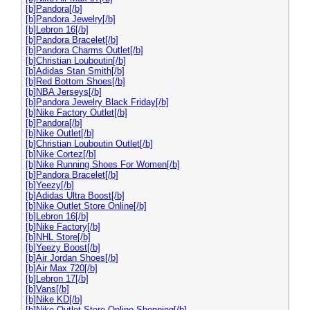
[b]Pandora[/b]
[b]Pandora Jewelry[/b]
[b]Lebron 16[/b]
[b]Pandora Bracelet[/b]
[b]Pandora Charms Outlet[/b]
[b]Christian Louboutin[/b]
[b]Adidas Stan Smith[/b]
[b]Red Bottom Shoes[/b]
[b]NBA Jerseys[/b]
[b]Pandora Jewelry Black Friday[/b]
[b]Nike Factory Outlet[/b]
[b]Pandora[/b]
[b]Nike Outlet[/b]
[b]Christian Louboutin Outlet[/b]
[b]Nike Cortez[/b]
[b]Nike Running Shoes For Women[/b]
[b]Pandora Bracelet[/b]
[b]Yeezy[/b]
[b]Adidas Ultra Boost[/b]
[b]Nike Outlet Store Online[/b]
[b]Lebron 16[/b]
[b]Nike Factory[/b]
[b]NHL Store[/b]
[b]Yeezy Boost[/b]
[b]Air Jordan Shoes[/b]
[b]Air Max 720[/b]
[b]Lebron 17[/b]
[b]Vans[/b]
[b]Nike KD[/b]
[b]Nike Outlet Store Online Shopping[/b]