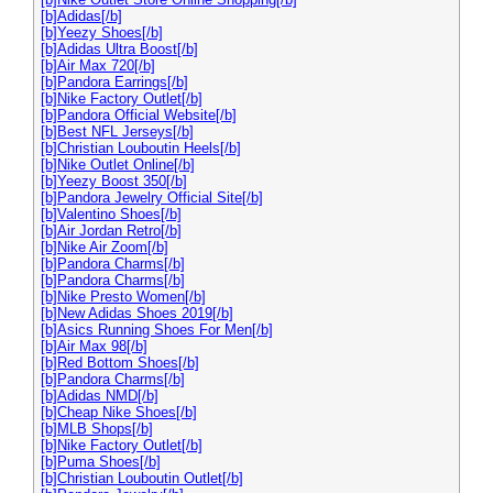
[b]Adidas[/b]
[b]Yeezy Shoes[/b]
[b]Adidas Ultra Boost[/b]
[b]Air Max 720[/b]
[b]Pandora Earrings[/b]
[b]Nike Factory Outlet[/b]
[b]Pandora Official Website[/b]
[b]Best NFL Jerseys[/b]
[b]Christian Louboutin Heels[/b]
[b]Nike Outlet Online[/b]
[b]Yeezy Boost 350[/b]
[b]Pandora Jewelry Official Site[/b]
[b]Valentino Shoes[/b]
[b]Air Jordan Retro[/b]
[b]Nike Air Zoom[/b]
[b]Pandora Charms[/b]
[b]Pandora Charms[/b]
[b]Nike Presto Women[/b]
[b]New Adidas Shoes 2019[/b]
[b]Asics Running Shoes For Men[/b]
[b]Air Max 98[/b]
[b]Red Bottom Shoes[/b]
[b]Pandora Charms[/b]
[b]Adidas NMD[/b]
[b]Cheap Nike Shoes[/b]
[b]MLB Shops[/b]
[b]Nike Factory Outlet[/b]
[b]Puma Shoes[/b]
[b]Christian Louboutin Outlet[/b]