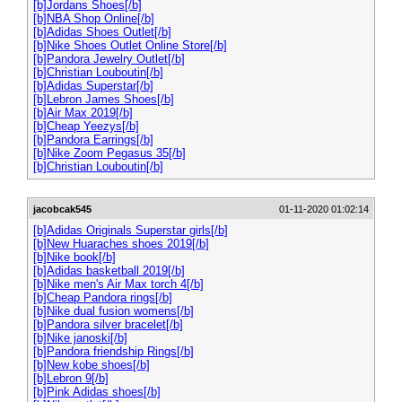
[b]Jordans Shoes[/b]
[b]NBA Shop Online[/b]
[b]Adidas Shoes Outlet[/b]
[b]Nike Shoes Outlet Online Store[/b]
[b]Pandora Jewelry Outlet[/b]
[b]Christian Louboutin[/b]
[b]Adidas Superstar[/b]
[b]Lebron James Shoes[/b]
[b]Air Max 2019[/b]
[b]Cheap Yeezys[/b]
[b]Pandora Earrings[/b]
[b]Nike Zoom Pegasus 35[/b]
[b]Christian Louboutin[/b]
jacobcak545
01-11-2020 01:02:14
[b]Adidas Originals Superstar girls[/b]
[b]New Huaraches shoes 2019[/b]
[b]Nike book[/b]
[b]Adidas basketball 2019[/b]
[b]Nike men's Air Max torch 4[/b]
[b]Cheap Pandora rings[/b]
[b]Nike dual fusion womens[/b]
[b]Pandora silver bracelet[/b]
[b]Nike janoski[/b]
[b]Pandora friendship Rings[/b]
[b]New kobe shoes[/b]
[b]Lebron 9[/b]
[b]Pink Adidas shoes[/b]