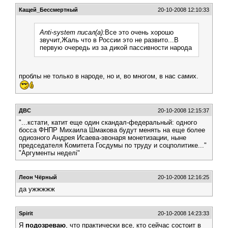
Кащей_Бессмертный
20-10-2008 12:10:33
Anti-system писал(а):
Все это очень хорошо
звучит,Жаль что в России это не развито...В
первую очередь из за дикой пассивности народа
проблы не только в народе, но и, во многом, в нас самих.
ДВС
20-10-2008 12:15:37
"...кстати, катит еще один скандал-федеральный: одного
босса ФНПР Михаила Шмакова будут менять на еще более
одиозного Андрея Исаева-звонаря монетизации, ныне
председателя Комитета Госдумы по труду и соцполитике..."
"Аргументы неделi"
Леон Чёрный
20-10-2008 12:16:25
да ужжжжж
Spirit
20-10-2008 14:23:33
Я
подозреваю
, что практически все, кто сейчас состоит в