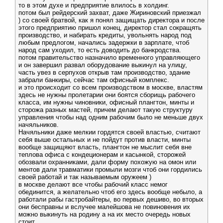
то в этом духе и предприятие влилось в холдинг.
потом был рейдерский захват, даже Жириновский приезжал
) со своей братвой, как я понял защищать директора и после
этого предприятию пришол конец, директор стал сокращять
производство, и набирать кредиты, увольнять народ под
любым предлогом, начались задержки в зарплате, чтоб
народ сам уходил, то есть доводить до банкродства.
потом правительство назначило временного управляющего
и он завершил развал оборудование выкинул на улицу,
часть увез в серпухов открыв там производство, здание
забрали банкиры, сейчас там офисный комплекс.
и это происходит со всем производством в москве, властям
здесь не нужны пролетарии они боятся сборищь рабочего
класса, им нужны чиновники, офисный плангтон, минты и
сторожа разных мастей, причем делают такую структуру
управления чтобы над одним рабочим было не меньше двух
начяльников.
Начяльники даже мелкии гордятся своей властью, считают
себя выше остальных и не пойдут против власти, минты
вообще защищяют власть, плангтон не мыслит себя вне
теплова офиса с кондеционерам и касынкой, сторожей
обозвали охранниками, дали форму похожую на омон или
ментов дали травматики промыли мозги чтоб они гордились
своей работай и так называемым оружеем )
в москве делают все чтобы рабочий класс немог
обединится, а желательно чтоб его здесь вообще небыло, а
работали рабы гастробайтеры, во первых дешиво, во вторых
они бесправны и вслучее малейшова не повиновения их
можно выкинуть на родину а на их место очередь новых
стоит.