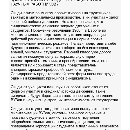
НАУЧНЫХ РАБОТНИКОВ?
Синдикализм во многом соориентирован на трудящихся,
занятых в материальном производстве, в их участии – залог
конечной победы движения. Но это не означает, что
синдикалистское движение закрыто для ученых и
студентов. Поражение революции 1968 г. в Европе во
многом явилось следствием отсутствия координации
действий рабочих и интеллигенции в борьбе против
партийно-политических режимов. Нельзя представить себе
будущего социалистического общества без инженеров,
врачей, учителей, студентов. Рабочий класс уже дорого
заплатил немалую цену за марксистскую идею
«пролетарской гегемонии» и пренебрежение теми, кто
является или собирается стать представителем
«непролетарских» профессий наемного труда.
Солидарность представителей всех форм наемного труда –
один из важнейших принципов синдикализма.
Синдикат учащихся или научных работников станет их
формой участия в синдикалистском движении. Такие
синдикаты будут бороться за подлинное самоуправление
ВУЗов и научных центров, их независимость от государства.
Синдикаты студентов должны активно выступать против
милитаризации ВУЗов, системы военного обучения и
призыва студентов в армию, за отказ от изучения
общеобязательных идеологических дисциплин, за
превращение корпорации студентов в подлинных заказчиков