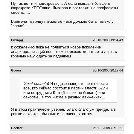
Ну так вот я и подозреваю... А если выдавят бывшего
бюрократа КПССовца Шмакова и поставят "на профсоюзы"
своего......
Времена то грядут тяжёлые - всё должно быть только у
"своих"...
Рихард
20-10-2008 19:54:43
к сожалению пока не появиться новое поколение
анарх.организаций все что мы сможем делать это лишь с
горечью наблюдать за падением
Goren
20-10-2008 20:17:04
'Spirit писал(а):
Я подозреваю, что практически
все, кто сейчас состоит в партии власти были
или сотрудники КГБ (бывших не бывает) или
сексоты , в том числе в разных движениях...
Я в этом практически уверен. Благо благо уж где-где, а в
рашке сексотов, бывших и не очень, хватает.
Heetter
21-10-2008 11:10:21