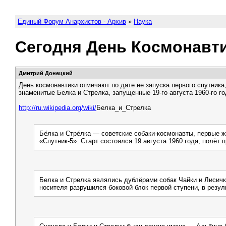
Единый Форум Анархистов - Архив
»
Наука
Сегодня День Космонавт
Дмитрий Донецкий
День космонавтики отмечают по дате не запуска первого спутник
знаменитые Белка и Стрелка, запущенные 19-го августа 1960-го год
http://ru.wikipedia.org/wiki/
Белка_и_Стрелка
Бе́лка и Стре́лка — советские собаки-космонавты, первы
«Спутник-5». Старт состоялся 19 августа 1960 года, полёт
Белка и Стрелка являлись дублёрами собак Чайки и Лисички
носителя разрушился боковой блок первой ступени, в резуль