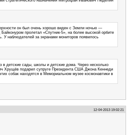
ами стратегического назначения Митрофан Иванович Неделин
верхности он был очень хорошо виден с Земли ночью —
 Байконуром пролетал «Спутник-5», на более высокой орбите
ть. У наблюдателей за экранами мониторов появилось
з в детские сады, школы и детские дома. Через несколько
евич Хрущёв подарил супруге Президента США Джона Кеннеди
этих собак находятся в Мемориальном музее космонавтики в
12-04-2013 19:02:21