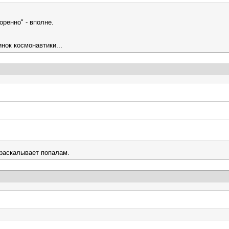
ренно" - вполне.
нок космонавтики...
 раскалывает попалам.