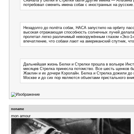
Сначала у Белки и Стрелки были другие имена — Альбина 
потребовал сменить имена собак с иностранных на русские.
Незадолго до полёта собак, НАСА запустило на орбиту пас
высокая отражающая способность солнечных лучей делала е
пролетал легко различимый невооружённым глазом «Эхо-1».
впечатление, что собаки лают на американский спутник, что
Дальнейшая жизнь Белки и Стрелки прошла в вольере Инсти
месяцев Стрелка принесла потомство. Все шесть щенков б
Жаклин и их дочери Кэролайн. Белка и Стрелка дожили до 
Москве и до сих пор являются объектами пристального вни
noname
mon amour