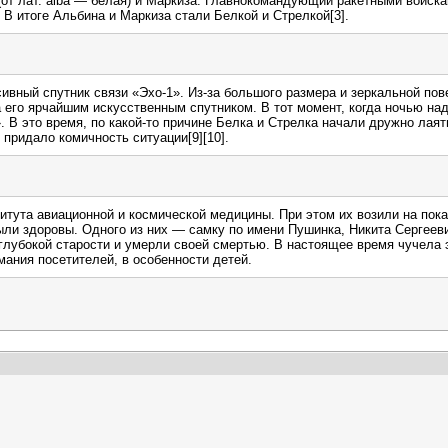
(от лат. alba — белая) и Маркиза. Главнокомандующий ракетными войск
 В итоге Альбина и Маркиза стали Белкой и Стрелкой[3].
сивный спутник связи «Эхо-1». Из-за большого размера и зеркальной по
го ярчайшим искусственным спутником. В тот момент, когда ночью над
 В это время, по какой-то причине Белка и Стрелка начали дружно лая
 придало комичность ситуации[9][10].
тута авиационной и космической медицины. При этом их возили на пока
ыли здоровы. Одного из них — самку по имени Пушинка, Никита Серге
глубокой старости и умерли своей смертью. В настоящее время чучела 
мания посетителей, в особенности детей.