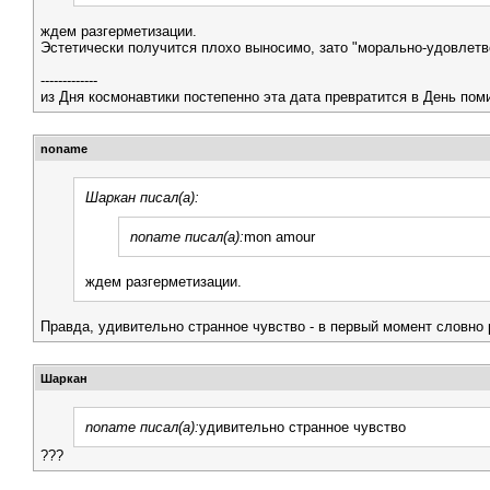
ждем разгерметизации.
Эстетически получится плохо выносимо, зато "морально-удовлетво
-------------
из Дня космонавтики постепенно эта дата превратится в День поми
noname
Шаркан писал(а):
noname писал(а):
mon amour
ждем разгерметизации.
Правда, удивительно странное чувство - в первый момент словно
Шаркан
noname писал(а):
удивительно странное чувство
???