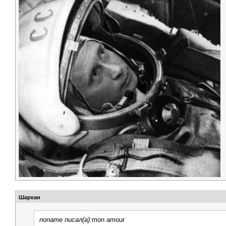
Шаркан
noname писал(а):
mon amour