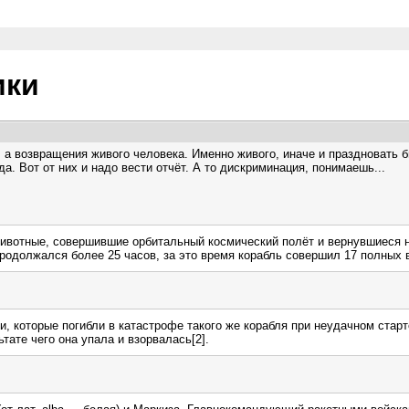
ики
а, а возвращения живого человека. Именно живого, иначе и праздновать
а. Вот от них и надо вести отчёт. А то дискриминация, понимаешь...
е животные, совершившие орбитальный космический полёт и вернувшиеся
 продолжался более 25 часов, за это время корабль совершил 17 полных 
, которые погибли в катастрофе такого же корабля при неудачном старте
тате чего она упала и взорвалась[2].