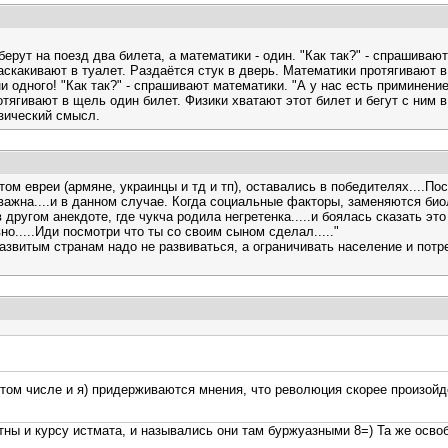
рут на поезд два билета, а математики - один. "Как так?" - спрашивают 
заскакивают в туалет. Раздаётся стук в дверь. Математики протягивают 
ни одного! "Как так?" - спрашивают математики. "А у нас есть приминен
отягивают в щель один билет. Физики хватают этот билет и бегут с ним в
зический смысл.
том евреи (армяне, украинцы и тд и тп), оставались в победителях....По
ажна....и в данном случае. Когда социальные факторы, заменяются биол
 другом анекдоте, где чукча родила негретенка.....и боялась сказать эт
вно.....Иди посмотри что ты со своим сыном сделал....."
развитым странам надо не развиваться, а ограничивать население и потр
ом числе и я) придерживаются мнения, что революция скорее произойдёт
тны и курсу истмата, и назывались они там буржуазными 8=) Та же осво