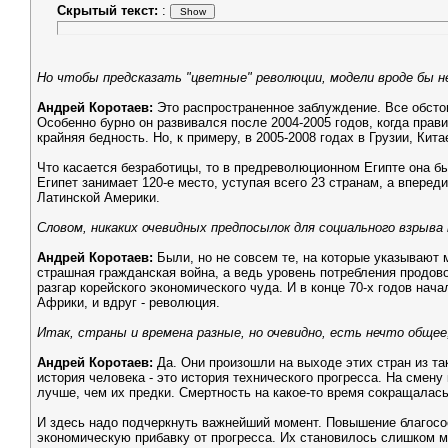
Скрытый текст:
:
Но чтобы предсказать "цветные" революции, модели вроде бы не
Андрей Коротаев:
Это распространенное заблуждение. Все обстои
Особенно бурно он развивался после 2004-2005 годов, когда прав
крайняя бедность. Но, к примеру, в 2005-2008 годах в Грузии, Ки
Что касается безработицы, то в предреволюционном Египте она б
Египет занимает 120-е место, уступая всего 23 странам, а вперед
Латинской Америки.
Словом, никаких очевидных предпосылок для социального взрыва
Андрей Коротаев:
Были, но не совсем те, на которые указывают 
страшная гражданская война, а ведь уровень потребления продов
разгар корейского экономического чуда. И в конце 70-х годов нач
Африки, и вдруг - революция.
Итак, страны и времена разные, но очевидно, есть нечто обще
Андрей Коротаев:
Да. Они произошли на выходе этих стран из та
история человека - это история технического прогресса. На смен
лучше, чем их предки. Смертность на какое-то время сокращалас
И здесь надо подчеркнуть важнейший момент. Повышение благосо
экономическую прибавку от прогресса. Их становилось слишком мн