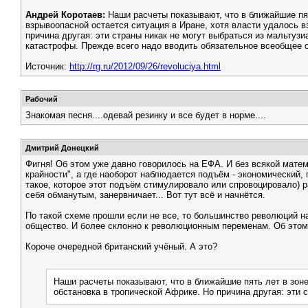
Андрей Коротаев:
Наши расчеты показывают, что в ближайшие пят
взрывоопасной остается ситуация в Иране, хотя власти удалось в
причина другая: эти страны никак не могут выбраться из мальтуз
катастрофы. Прежде всего надо вводить обязательное всеобщее 
Источник:
http://rg.ru/2012/09/26/revoluciya.html
Рабочий
Знакомая песня....одевай резинку и все будет в норме....
Дмитрий Донецкий
Фигня! Об этом уже давно говорилось на ЕФА. И без всякой матем
крайности", а где наоборот наблюдается подъём - экономический, 
такое, которое этот подъём стимулировало или спровоцировало) 
себя обманутым, занервничает... Вот тут всё и начнётся.
По такой схеме прошли если не все, то большинство революций н
общество. И более склонно к революционным переменам. Об этом
Короче очередной британский учёный. А это?
Наши расчеты показывают, что в ближайшие пять лет в зоне
обстановка в тропической Африке. Но причина другая: эти 