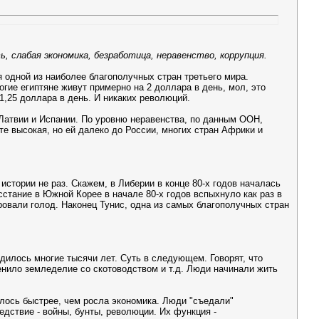
, слабая экономика, безработица, неравенство, коррупция.
 одной из наиболее благополучных стран третьего мира.
гие египтяне живут примерно на 2 доллара в день, мол, это
 1,25 доллара в день. И никаких революций.
 Латвии и Испании. По уровню неравенства, по данным ООН,
пте высокая, но ей далеко до России, многих стран Африки и
стории не раз. Скажем, в Либерии в конце 80-х годов началась
стание в Южной Корее в начале 80-х годов вспыхнуло как раз в
ировали голод. Наконец Тунис, одна из самых благополучных стран
дилось многие тысячи лет. Суть в следующем. Говорят, что
менило земледелие со скотоводством и т.д. Люди начинали жить
лось быстрее, чем росла экономика. Люди "съедали"
едствие - войны, бунты, революции. Их функция -