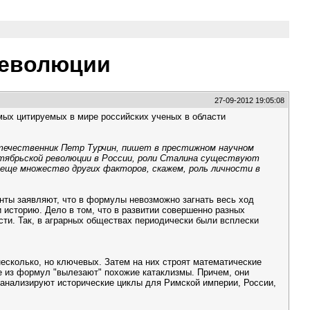
революции
27-09-2012 19:05:08
амых цитируемых в мире российских ученых в области
течественник Петр Турчин, пишет в престижном научном
Октябрьской революции в России, роли Сталина существуют
 еще множество других факторов, скажем, роль личности в
енты заявляют, что в формулы невозможно загнать весь ход
 историю. Дело в том, что в развитии совершенно разных
ти. Так, в аграрных обществах периодически были всплески
есколько, но ключевых. Затем на них строят математические
ее из формул "вылезают" похожие катаклизмы. Причем, они
 анализируют исторические циклы для Римской империи, России,