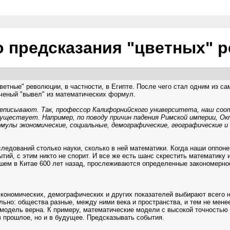
о предсказания "цветных" 
ветные" революции, в частности, в Египте. После чего стал одним из с
ученый "вывел" из математических формул.
реписывают. Так, профессор Калифорнийского университета, наш соо
е существует. Например, по поводу причин падения Римской империи, 
улы экономические, социальные, демографические, географические и
ледований столько науки, сколько в ней математики. Когда наши оппон
ий, с этим никто не спорит. И все же есть шанс скрестить математику и
ем в Китае 600 лет назад, прослеживаются определенные закономернос
ономических, демографических и других показателей выбирают всего н
ельно: общества разные, между ними века и пространства, и тем не мен
 модель верна. К примеру, математические модели с высокой точностью
 в прошлое, но и в будущее. Предсказывать события.