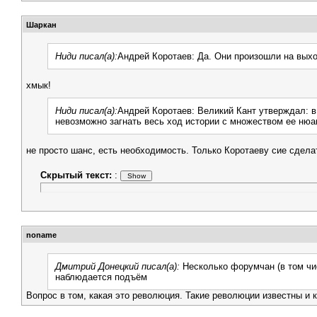
Шаркан
Ниди писал(а):
Андрей Коротаев: Да. Они произошли на выхо
хмык!
Ниди писал(а):
Андрей Коротаев: Великий Кант утверждал: в
невозможно загнать весь ход истории с множеством ее нюан
не просто шанс, есть необходимость. Только Коротаеву сие сдела
Скрытый текст:
:
noname
Дмитрий Донецкий писал(а):
Несколько форумчан (в том чис
наблюдается подъём
Вопрос в том, какая это революция. Такие революции известны и 