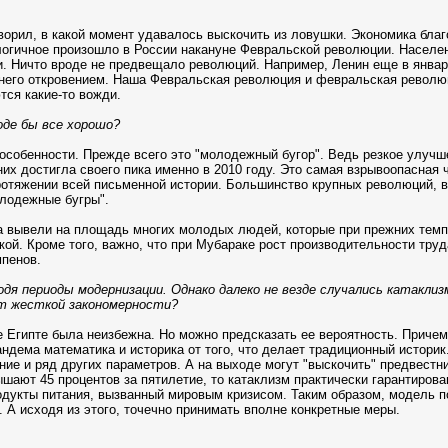
 говорил, в какой момент удавалось выскочить из ловушки. Экономика бл
логичное произошло в России накануне Февральской революции. Населен
. Ничто вроде не предвещало революций. Например, Ленин еще в январе
его откровением. Наша Февральская революция и февральская революци
тся какие-то вожди.
роде бы все хорошо?
особенности. Прежде всего это "молодежный бугор". Ведь резкое улучш
них достигла своего пика именно в 2010 году. Это самая взрывоопасная
отяжении всей письменной истории. Большинство крупных революций, 
олодежные бугры".
ка вывели на площадь многих молодых людей, которые при прежних темп
окой. Кроме того, важно, что при Мубараке рост производительности т
мпенов.
дя периоды модернизации. Однако далеко не везде случались катаклиз
ет жесткой закономерности?
е Египте была неизбежна. Но можно предсказать ее вероятность. Причем
ндема математика и историка от того, что делает традиционный истори
ение и ряд других параметров. А на выходе могут "выскочить" предвест
шают 45 процентов за пятилетие, то катаклизм практически гарантирова
родукты питания, вызванный мировым кризисом. Таким образом, модель п
. А исходя из этого, точечно принимать вполне конкретные меры.