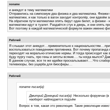
noname
и анекдот в тему математики
Отправились на симпозиум два физика и два математика. Физики бе
математики, и как только в вагон заходит контролёр, они вдвоём 
На обратном пути математики опять берут один билет, а физики - 
математики идут в туалет. Раздаётся стук в дверь, и они опять пр
Вот поэтому в каждой математической формуле важен именно фи
Рабочий
Я слышал этот анекдот....применительно к национальностям....при
воспользоваться поведением противника. Вот почему пропаганда в
переходят на морально-этические нормы. И тогда происходит как в
буду пургу гнать, про гены и зиготы всякие.....ты когда мылся? Да
В данном случае, все те же идейки проскальзывают.....Что слабо
телевизоры, без ущерба для биосферы....
Рабочий
noname писал(а):
Дмитрий Донецкий писал(а):
Несколько форумчан (в т
наоборот наблюдается подъём
Вопрос в том, какая это революция. Такие революции извес