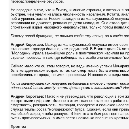
перераспределение ресурсов.
Но парадокс в том, что и Египту, и многим странам, о которых я
быстрее, чем увеличивалась численность населения. Кстати, ана
ней и уровень жизни. Россия выходила из мальтузианской ловушки
революции не доживет, революция дело молодых. Она стала для н
спонтанный взрыв народного недовольства, только потом появляю
Почему народ бунтует, не только когда ему плохо, но и когда в
Андрей Коротаев:
Выход из мальтузианской ловушки имеет свои 
становится гораздо больше, чем родителей. В Египте доля 24-лет
"Молодежь играла важнейшую роль в политическом насилии на пр
странах произошли там, где наблюдались особо значительные "м
Сейчас мало кто об этом говорит, но ведь именно успехи Мубара
бы в младенческом возрасте, так как смертность была очень выс
перебрались в города, не имея профессии. И пополнили ряды лю
Но из мальтузианских ловушек выбирались многие страны, прохо
однозначной связи между этими факторами и катаклизмами? Н
Андрей Коротаев:
Никто и не утверждает, что революция в том ж
конкретными цифрами. Именно в этом главное отличие в работе та
смертность, рождаемость, миграция, городское и сельское насел
служат темпы роста "молодежного" бугра. Скажем, если они превы
малейшей искры, чтобы рвануло. В Египте это был рост цен на п
очень противоречивых, а имея всего несколько вполне конкретных
Прогноз