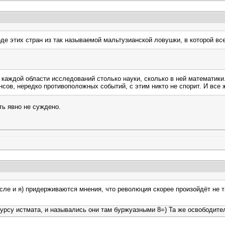
де этих стран из так называемой мальтузианской ловушки, в которой вс
 каждой области исследований столько науки, сколько в ней математики
сов, нередко противоположных событий, с этим никто не спорит. И все 
ть явно не суждено.
ле и я) придерживаются мнения, что революция скорее произойдёт не та
курсу истмата, и назывались они там буржуазными 8=) Та же освободите