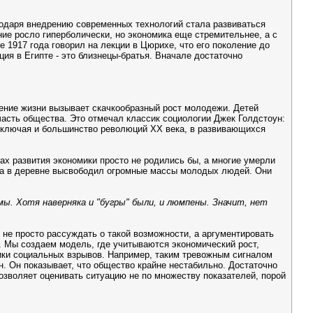
агодаря внедрению современных технологий стала развиваться
ие росло гиперболически, но экономика еще стремительнее, а с
 1917 года говорил на лекции в Цюрихе, что его поколение до
я в Египте - это близнецы-братья. Вначале достаточно
ение жизни вызывает скачкообразный рост молодежи. Детей
 часть общества. Это отмечал классик социологии Джек Голдстоун:
включая и большинство революций XX века, в развивающихся
ах развития экономики просто не родились бы, а многие умерли
руда в деревне высвободил огромные массы молодых людей. Они
мы. Хотя наверняка и "бугры" были, и люмпены. Значит, нет
 не просто рассуждать о такой возможности, а аргументировать
к. Мы создаем модель, где учитываются экономический рост,
ники социальных взрывов. Например, таким тревожным сигналом
н. Он показывает, что общество крайне нестабильно. Достаточно
озволяет оценивать ситуацию не по множеству показателей, порой