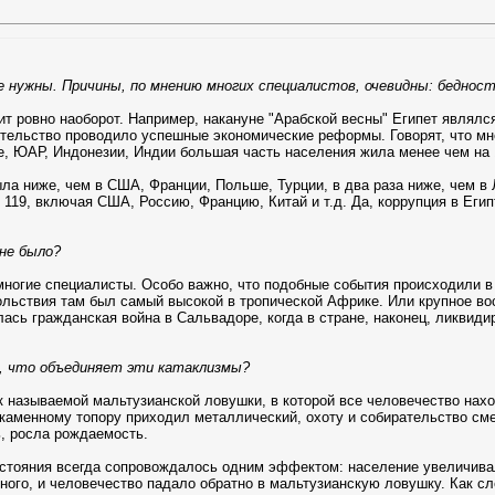
 нужны. Причины, по мнению многих специалистов, очевидны: бедность
т ровно наоборот. Например, накануне "Арабской весны" Египет являлся
ительство проводило успешные экономические реформы. Говорят, что мно
тае, ЮАР, Индонезии, Индии большая часть населения жила менее чем на
ыла ниже, чем в США, Франции, Польше, Турции, в два раза ниже, чем в
и 119, включая США, Россию, Францию, Китай и т.д. Да, коррупция в Еги
 не было?
многие специалисты. Особо важно, что подобные события происходили в и
ольствия там был самый высокой в тропической Африке. Или крупное вос
алась гражданская война в Сальвадоре, когда в стране, наконец, ликвид
е, что объединяет эти катаклизмы?
к называемой мальтузианской ловушки, в которой все человечество нахо
у каменному топору приходил металлический, охоту и собирательство с
ь, росла рождаемость.
стояния всегда сопровождалось одним эффектом: население увеличива
ого, и человечество падало обратно в мальтузианскую ловушку. Как сл