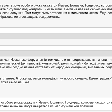
ь лет в зоне особого риска окажутся Йемен, Боливия, Гондурас, котор
зять ситуацию под контроль, и есть шанс выйти из нее без серьезных по
ианской ловушки. Там могут быть потрясения с милионами жертв. Еще е
образование и сокращать рождаемость.
атики. Несколько форумчан (в том числе и я) придерживаются мнения, ч
политический (активность), культурный, религиозный и бог ещё знает как
рано или поздно начнёт отставать от народных ожиданий, вызванных под
а планете. Что же касается молодёжи, ну просто смешно. Какие график
 тоже было на ЕФА.
 особого риска окажутся Йемен, Боливия, Гондурас, которые находятся н
страны никак не могут выбраться из мальтузианской ловушки.