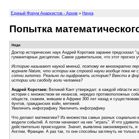
Единый Форум Анархистов - Архив
»
Наука
Попытка математическог
Ниди
Доктор исторических наук Андрей Коротаев заранее предсказал "ц
гуманитарных дисциплин. Самое удивительное, что этот прогноз 
Историю называют наукой мнений, поэтому ее многократно пе
журнале Nature, что истории как строгой науки вообще пока н
сотни гипотез. Реально ли оцифровать историю? Ввести в форм
истории или свободу воли человека?
Андрей Коротаев:
Великий Кант утверждал: в каждой области исс
истории с множеством ее нюансов, нередко противоположных событ
обществ, скажем, жившем в Африке 300 лет назад и существовавш
бунтов, гражданских войн, мятежей.
Увеличить инфографику Увеличить инфографику
Что делают математики? Из множества самых разных социально-эк
модели событий. А потом начинают на них "играть". И что удивит
действительно происходили. Значит, выявлена закономерность, и
Англии, Франции. А раз так, то они способны заглянуть не только