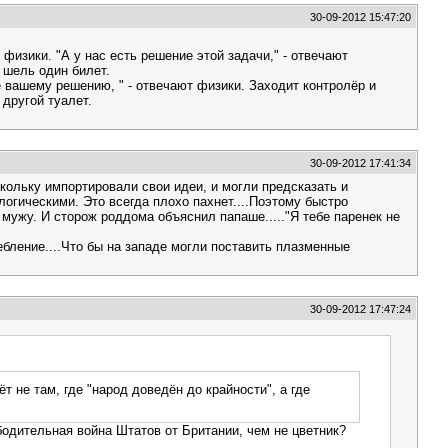
30-09-2012 15:47:20
физики. "А у нас есть решение этой задачи," - отвечают
в шель один билет.
ие вашему решению, " - отвечают физики. Заходит контролёр и
 другой туалет.
30-09-2012 17:41:34
скольку импортировали свои идеи, и могли предсказать и
огическими. Это всегда плохо пахнет....Поэтому быстро
о мужу. И сторож роддома объяснил папаше....."Я тебе паренек не
ебление....Что бы на западе могли поставить плазменные
30-09-2012 17:47:24
 не там, где "народ доведён до крайности", а где
бодительная война Штатов от Британии, чем не цветник?