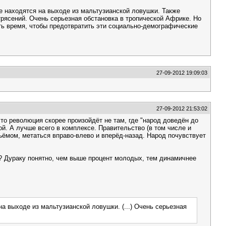
ые находятся на выходе из мальтузианской ловушки. Также
трясений. Очень серьезная обстановка в тропической Африке. Но
сть время, чтобы предотвратить эти социально-демографические
27-09-2012 19:09:03
27-09-2012 21:53:02
то революция скорее произойдёт не там, где "народ доведён до
ой. А лучше всего в комплексе. Правительство (в том числе и
ъёмом, метаться вправо-влево и вперёд-назад. Народ почувствует
и? Дураку понятно, чем выше процент молодых, тем динамичнее
а выходе из мальтузианской ловушки. (...) Очень серьезная