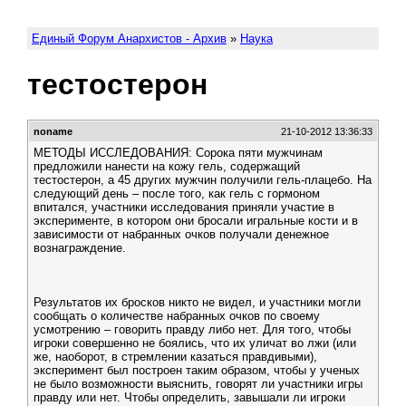
Единый Форум Анархистов - Архив
»
Наука
тестостерон
noname
21-10-2012 13:36:33
МЕТОДЫ ИССЛЕДОВАНИЯ: Сорока пяти мужчинам
предложили нанести на кожу гель, содержащий
тестостерон, а 45 других мужчин получили гель-плацебо. На
следующий день – после того, как гель с гормоном
впитался, участники исследования приняли участие в
эксперименте, в котором они бросали игральные кости и в
зависимости от набранных очков получали денежное
вознаграждение.
Результатов их бросков никто не видел, и участники могли
сообщать о количестве набранных очков по своему
усмотрению – говорить правду либо нет. Для того, чтобы
игроки совершенно не боялись, что их уличат во лжи (или
же, наоборот, в стремлении казаться правдивыми),
эксперимент был построен таким образом, чтобы у ученых
не было возможности выяснить, говорят ли участники игры
правду или нет. Чтобы определить, завышали ли игроки