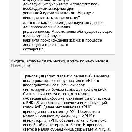
действующим учебникам и содержит весь
необходимый
материал для
успешной сдачи экзаменов
. Наряду с
общепринятым материалом из
лагаются самые последние научные данные,
дан православный анализ
ряда вопросов. Рассмотрены оба существующих
в современной науке
варианта происхождения жизни: в процессе
эволюции и в результате
сотворения.
Видите, экзамен сдать можно, а жить по нему нельзя.
Примерчик:
Трансляция (<лат. translatio
передача
).
Перевод
последовательности нуклеотидов мРНК в
последовательность аминокислот
синтезируемых белков называют трансляцией.
Синтез начинается с того, что малая
субъединица рибосомы связывается с участком
мРНК вблизи 5′конца, несущим инициирующий
кодон АУГ. Далее метиониновая тРНК
присоединяется к кодону АУГ. После этого
малая и большая субъединицы, мРНК и
инициаторная тРНК объединяются в комплекс,
способный синтезировать белок. В процессе
синтеза малая субъединица связывает мРНК, а