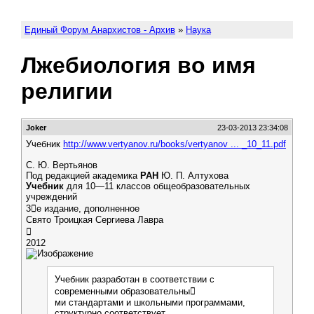
Единый Форум Анархистов - Архив
»
Наука
Лжебиология во имя
религии
Joker
23-03-2013 23:34:08
Учебник
http://www.vertyanov.ru/books/vertyanov ... _10_11.pdf
С. Ю. Вертьянов
Под редакцией академика
РАН
Ю. П. Алтухова
Учебник
для 10—11 классов общеобразовательных
учреждений
3е издание, дополненное
Свято Троицкая Сергиева Лавра

2012
Учебник разработан в соответствии с
современными образовательны
ми стандартами и школьными программами,
структурно соответствует