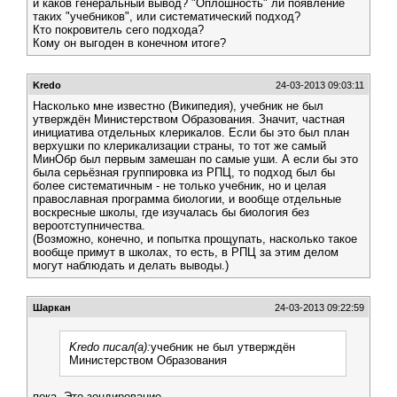
и каков генеральный вывод? "Оплошность" ли появление
таких "учебников", или систематический подход?
Кто покровитель сего подхода?
Кому он выгоден в конечном итоге?
Kredo
24-03-2013 09:03:11
Насколько мне известно (Википедия), учебник не был
утверждён Министерством Образования. Значит, частная
инициатива отдельных клерикалов. Если бы это был план
верхушки по клерикализации страны, то тот же самый
МинОбр был первым замешан по самые уши. А если бы это
была серьёзная группировка из РПЦ, то подход был бы
более систематичным - не только учебник, но и целая
православная программа биологии, и вообще отдельные
воскресные школы, где изучалась бы биология без
вероотступничества.
(Возможно, конечно, и попытка прощупать, насколько такое
вообще примут в школах, то есть, в РПЦ за этим делом
могут наблюдать и делать выводы.)
Шаркан
24-03-2013 09:22:59
Kredo писал(а):
учебник не был утверждён
Министерством Образования
пока. Это зондирование.