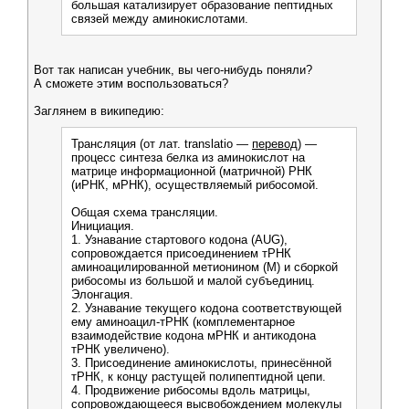
большая катализирует образование пептидных
связей между аминокислотами.
Вот так написан учебник, вы чего-нибудь поняли?
А сможете этим воспользоваться?
Заглянем в википедию:
Трансляция (от лат. translatio —
перевод
) —
процесс синтеза белка из аминокислот на
матрице информационной (матричной) РНК
(иРНК, мРНК), осуществляемый рибосомой.
Общая схема трансляции.
Инициация.
1. Узнавание стартового кодона (AUG),
сопровождается присоединением тРНК
аминоацилированной метионином (М) и сборкой
рибосомы из большой и малой субъединиц.
Элонгация.
2. Узнавание текущего кодона соответствующей
ему аминоацил-тРНК (комплементарное
взаимодействие кодона мРНК и антикодона
тРНК увеличено).
3. Присоединение аминокислоты, принесённой
тРНК, к концу растущей полипептидной цепи.
4. Продвижение рибосомы вдоль матрицы,
сопровождающееся высвобождением молекулы