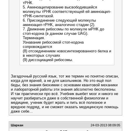
тРНК.
5. Аминоацилирование высвободившейся
молекулы тРНК соответствующей ей аминоацил-
тРНК-синтетазой.
6. Присоединение следующей молекулы
аминоацил-тРНК, аналогично стадии (2).
7. Движение рибосомы по молекуле мРНК до
стоп-кодона (в данном случае UAG).
Терминация.
Узнавание рибосомой стоп-кодона
сопровождается
(8) отсоединением новосинтезированного белка и
в некоторых случаях
(9) диссоциацией рибосомы.
Загадочный русский язык, тот же термин но понятно описан,
когда для врачей, а не для школьников. Но это ещё пол
беды, без знания биохимии с основами квантовой механики
и лабораторной работы эти знания абсолютно бесполезны.
И так практически про всё. Учебник выебет мозг и никого не
научит разбираться даже в собственной физиологии и
медицине, ученик будет жрать и пить всё полезное и
вредное подряд, и не сможет оказать медицинскую помощь
даже себе...
Шаркан
24-03-2013 08:09:05