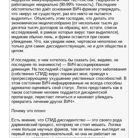
работающих неидеально (90-99% точность). Последнее
обстоятельство даёт основания ВИЧ-фрикам утверждать,
что «вирус не существует, раз его никто не пытается
выделить». Объяснять этим господам, что делать это
экономически нецелесообразно (от нескольких тысяч до
десятка тысяч долларов за образец; вот, кстати, список
исследований, в рамках которых вирус таки выделялся),
медикам обычно лень, и фрики остаются при своем
убеждении. Что, как увидим ниже, чертовски неполезно не
только для самих диссидентствующих, но и для общества в
целом.
И последнее, о чем хотелось бы сказать (но, видимо, не
последнее по значимости) — ВИЧ-ассоциированная
деменция. На последней стадии развития этого заболевания
(собственно СПИД) вирус поражает мозг, приводя к
прогрессирующему ухудшению умственных способностей. В
этом состоянии ВИЧ-инфицированные не всегда способны
адекватно оценивать свой статус. Легко представить как в
таком состоянии человек поддается дисидентской
пропаганде, перестает лечиться и начинает убеждать
прекратить лечение других ВИЧ+.
Почему это плохо
Есть мнение, что СПИД-диссидентство — это своего рода
дарвиновский процесс, которому не стоит мешать. Логика
«чем больше научных фриков, тем их меньше» выглядит на
первый взгляд привлекательной, но она не работает ни