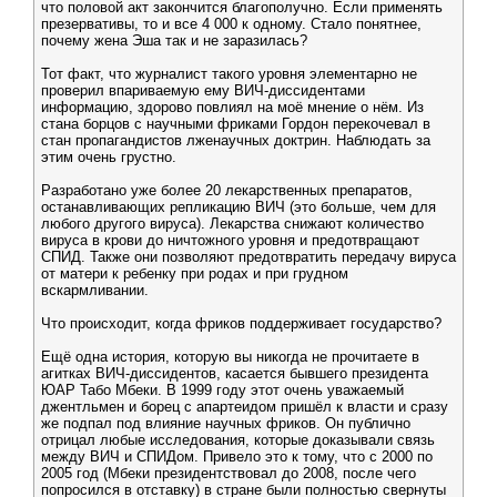
что половой акт закончится благополучно. Если применять
презервативы, то и все 4 000 к одному. Стало понятнее,
почему жена Эша так и не заразилась?
Тот факт, что журналист такого уровня элементарно не
проверил впариваемую ему ВИЧ-диссидентами
информацию, здорово повлиял на моё мнение о нём. Из
стана борцов с научными фриками Гордон перекочевал в
стан пропагандистов лженаучных доктрин. Наблюдать за
этим очень грустно.
Разработано уже более 20 лекарственных препаратов,
останавливающих репликацию ВИЧ (это больше, чем для
любого другого вируса). Лекарства снижают количество
вируса в крови до ничтожного уровня и предотвращают
СПИД. Также они позволяют предотвратить передачу вируса
от матери к ребенку при родах и при грудном
вскармливании.
Что происходит, когда фриков поддерживает государство?
Ещё одна история, которую вы никогда не прочитаете в
агитках ВИЧ-диссидентов, касается бывшего президента
ЮАР Табо Мбеки. В 1999 году этот очень уважаемый
джентльмен и борец с апартеидом пришёл к власти и сразу
же подпал под влияние научных фриков. Он публично
отрицал любые исследования, которые доказывали связь
между ВИЧ и СПИДом. Привело это к тому, что с 2000 по
2005 год (Мбеки президентствовал до 2008, после чего
попросился в отставку) в стране были полностью свернуты