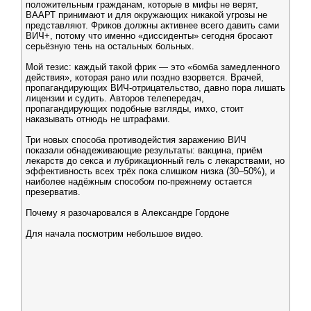
положительным гражданам, которые в мифы не верят,
ВААРТ принимают и для окружающих никакой угрозы не
представляют. Фриков должны активнее всего давить сами
ВИЧ+, потому что именно «диссиденты» сегодня бросают
серьёзную тень на остальных больных.
Мой тезис: каждый такой фрик — это «бомба замедленного
действия», которая рано или поздно взорвется. Врачей,
пропагандирующих ВИЧ-отрицательство, давно пора лишать
лицензии и судить. Авторов телепередач,
пропагандирующих подобные взгляды, имхо, стоит
наказывать отнюдь не штрафами.
Три новых способа противодейстия заражению ВИЧ
показали обнадеживающие результаты: вакцина, приём
лекарств до секса и лубрикационный гель с лекарствами, но
эффективность всех трёх пока слишком низка (30–50%), и
наиболее надёжным способом по-прежнему остается
презерватив.
Почему я разочаровался в Александре Гордоне
Для начала посмотрим небольшое видео.