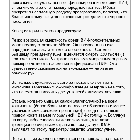
программы государственного финансирования лечения ВИЧ,
в том числе и за счет международных грантов. Мбеки
прекратил бесплатную раздачу презервативов, полагая, что
белые использут их для сокращения рождаемости черного
населения.
Конец истории немного предсказуем.
Резко возросшая смертность среди ВИЧ-положительных
мало-помалу отрезвила Мбеки. Он прозрел и на пике
народной ненависти ушел со своего поста. Сегодня
бывшему президенту ЮАР вменяется смерть 330 тысяч (!)
соотечественников. В стране по весьма умеренным оценкам
примерно четверть населения инфицирована ВИЧ. Это
существенно сказывается на экономике — не хватает
рабочих рук.
Вы только вдумайтесь: всего за несколько лет треть
миллиона зараженных южноафриканцев умерла из-за того,
что не смогла получить доступ к необходимому лечению.
Страна, когда-то бывшая самой благополучной на всем
континенте (белое большинство лучше образовано и менее
уязвимо к «диссовской» пропаганде), сегодня с полным
правом носит звание глобальной «ВИЧ-столицы». Взглянув
на карту заболеваемости легко заметить, что даже
традиционно «черные» страны по соседству с ЮАР
выглядят по этому параметру заметно благополучнее.
Всё это — из-за одного-единственного невежды во власти.