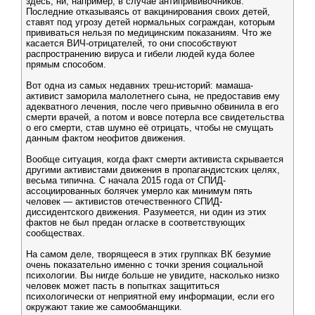
здесь, ни, например, в случае антипрививочников.
Последние отказываясь от вакцинирования своих детей,
ставят под угрозу детей нормальных сограждан, которым
прививаться нельзя по медицинским показаниям. Что же
касается ВИЧ-отрицателей, то они способствуют
распространению вируса и гибели людей куда более
прямым способом.
Вот одна из самых недавних треш-историй: мамаша-
активист заморила малолетнего сына, не предоставив ему
адекватного лечения, после чего привычно обвинила в его
смерти врачей, а потом и вовсе потерла все свидетельства
о его смерти, став шумно её отрицать, чтобы не смущать
данным фактом неофитов движения.
Вообще ситуация, когда факт смерти активиста скрывается
другими активистами движения в пропагандистских целях,
весьма типична. С начала 2015 года от СПИД-
ассоциированных болячек умерло как минимум пять
человек — активистов отечественного СПИД-
диссидентского движения. Разумеется, ни один из этих
фактов не был предан огласке в соответствующих
сообществах.
На самом деле, творящееся в этих группках ВК безумие
очень показательно именно с точки зрения социальной
психологии. Вы нигде больше не увидите, насколько низко
человек может пасть в попытках защититься
психологически от неприятной ему информации, если его
окружают такие же самообманщики.