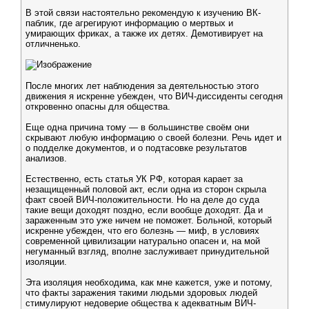
В этой связи настоятельно рекомендую к изучению ВК-
паблик, где агрегируют информацию о мертвых и
умирающих фриках, а также их детях. Демотивирует на
отличненько.
После многих лет наблюдения за деятельностью этого
движения я искренне убежден, что ВИЧ-диссиденты сегодня
откровенно опасны для общества.
Еще одна причина тому — в большинстве своём они
скрывают любую информацию о своей болезни. Речь идет и
о подделке документов, и о подтасовке результатов
анализов.
Естественно, есть статья УК РФ, которая карает за
незащищенный половой акт, если одна из сторон скрыла
факт своей ВИЧ-положительности. Но на деле до суда
такие вещи доходят поздно, если вообще доходят. Да и
зараженным это уже ничем не поможет. Больной, который
искренне убежден, что его болезнь — миф, в условиях
современной цивилизации натурально опасен и, на мой
негуманный взгляд, вполне заслуживает принудительной
изоляции.
Эта изоляция необходима, как мне кажется, уже и потому,
что факты заражения такими людьми здоровых людей
стимулируют недоверие общества к адекватным ВИЧ-