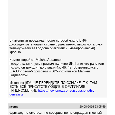
Знаменитая передача, после которой число ВИЧ-
диссидентов в нашей стране существенно выросло, а руки
тележурналиста Гордона обагрились (метафорически)
кровью.
Комментарий от Moisha Abramson:
Гордон, кстати, уже признал наличие ВИЧ и то что рано или
поздно он доходит до стадии 4а, 4б, 4в. Встретившись с
Е.А.Орловой-Морозовой и ВИЧ-позитивной Марией
Годлевской
Источник (ЛУЧШЕ ПЕРЕЙДИТЕ ПО ССЫЛКЕ, Т.К. ТАМ
ЕСТЬ ВСЕ ПРИСУТСТВУЮЩИЕ В ОРИГИНАЛЕ
ГИПЕРССЫЛКИ):
https://newtonew.com/discussions/hiv-
denialists
ясенъ
20-08-2016 23:05:59
фрикшоу не смотрел, но совершенно не оправдан гневный