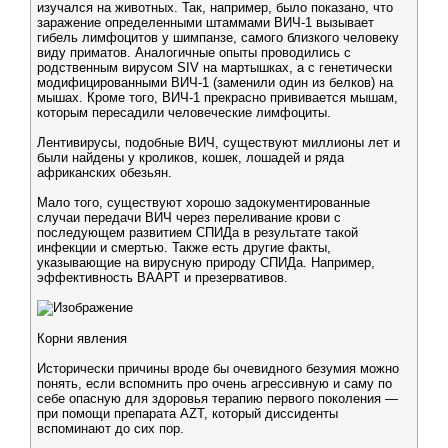
изучался на животных. Так, например, было показано, что
заражение определенными штаммами ВИЧ-1 вызывает
гибель лимфоцитов у шимпанзе, самого близкого человеку
виду приматов. Аналогичные опыты проводились с
родственным вирусом SIV на мартышках, а с генетически
модифицированными ВИЧ-1 (заменили один из белков) на
мышах. Кроме того, ВИЧ-1 прекрасно прививается мышам,
которым пересадили человеческие лимфоциты.
Лентивирусы, подобные ВИЧ, существуют миллионы лет и
были найдены у кроликов, кошек, лошадей и ряда
африканских обезьян.
Мало того, существуют хорошо задокументированные
случаи передачи ВИЧ через переливание крови с
последующем развитием СПИДа в результате такой
инфекции и смертью. Также есть другие факты,
указывающие на вирусную природу СПИДа. Например,
эффективность ВААРТ и презервативов.
Корни явления
Исторически причины вроде бы очевидного безумия можно
понять, если вспомнить про очень агрессивную и саму по
себе опасную для здоровья терапию первого поколения —
при помощи препарата AZT, который диссиденты
вспоминают до сих пор.