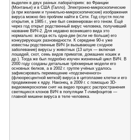
выделен в двух разных лабораториях: во Франции
(Монтанье) и в США (Галло). Электронно-микроскопические
(а при желании и туннельно-микроскопические) изображения
вируса можно без проблем найти в Сети. Год спустя после
открытия, в 1985 г., уже был секвенирован его геном. Ещё
через год открыт родственный вирус человека, получивший
название ВИЧ-2. Для недавно возникшего вида это
нормально: всегда есть одна-две (если не больше) его
конкурирующих разновидности. К середине 90-х уже
известны родственные ВИЧ (и вызывающие сходное
заболевание) вирусы у животных (13 штук — включая
лошадей, скот, семь видов приматов, домашних кошек и
др.). Тогда же был подробно изучен жизненный цикл ВИЧ. В
2000 году созданы детальные трёхмерные модели его
основных белков, а в 2002 г. группе учёных удалось
зафиксировать перемещение «подсвеченного»
(флюоресцентной меткой) вируса в цитоплазме клетки и его
продвижение к ядру. Наконец, в 2009 г. с помощью 3D-
видеомикроскопии снят на видео процесс распространения
светящихся клонов ВИЧ в популяции Т-лимфоцитов —
главной мишени вируса в теле человека.