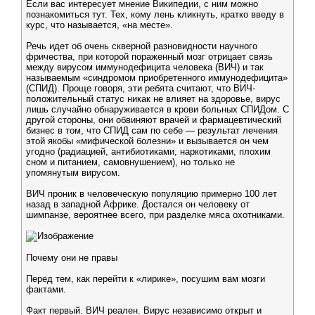
Если вас интересует мнение Википедии, с ним можно
познакомиться тут. Тех, кому лень кликнуть, кратко введу в
курс, что называется, «на месте».
Речь идет об очень скверной разновидности научного
фричества, при которой пораженный мозг отрицает связь
между вирусом иммунодефицита человека (ВИЧ) и так
называемым «синдромом приобретенного иммунодефицита»
(СПИД). Проще говоря, эти ребята считают, что ВИЧ-
положительный статус никак не влияет на здоровье, вирус
лишь случайно обнаруживается в крови больных СПИДом. С
другой стороны, они обвиняют врачей и фармацевтический
бизнес в том, что СПИД сам по себе — результат лечения
этой якобы «мифической болезни» и вызывается он чем
угодно (радиацией, антибиотиками, наркотиками, плохим
сном и питанием, самовнушением), но только не
упомянутым вирусом.
ВИЧ проник в человеческую популяцию примерно 100 лет
назад в западной Африке. Достался он человеку от
шимпанзе, вероятнее всего, при разделке мяса охотниками.
Почему они не правы
Перед тем, как перейти к «лирике», посушим вам мозги
фактами.
Факт первый. ВИЧ реален. Вирус независимо открыт и