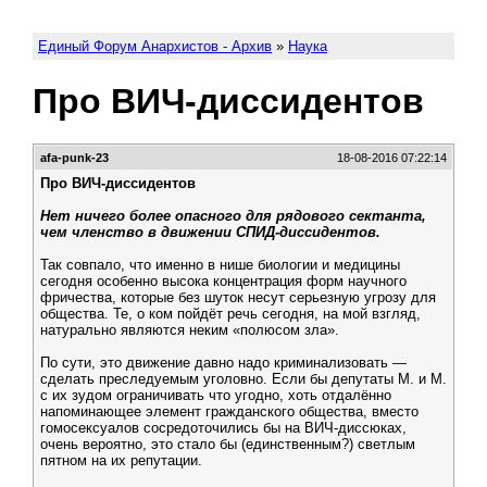
Единый Форум Анархистов - Архив
»
Наука
Про ВИЧ-диссидентов
afa-punk-23
18-08-2016 07:22:14
Про ВИЧ-диссидентов
Нет ничего более опасного для рядового сектанта,
чем членство в движении СПИД-диссидентов.
Так совпало, что именно в нише биологии и медицины
сегодня особенно высока концентрация форм научного
фричества, которые без шуток несут серьезную угрозу для
общества. Те, о ком пойдёт речь сегодня, на мой взгляд,
натурально являются неким «полюсом зла».
По сути, это движение давно надо криминализовать —
сделать преследуемым уголовно. Если бы депутаты М. и М.
с их зудом ограничивать что угодно, хоть отдалённо
напоминающее элемент гражданского общества, вместо
гомосексуалов сосредоточились бы на ВИЧ-диссюках,
очень вероятно, это стало бы (единственным?) светлым
пятном на их репутации.