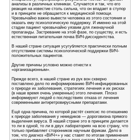
анализы в различных клиниках. Случается и так, что его
реакция на известие столь сильна, что он впадает в ступор
и в принципе не обращается к медицинской помощи.
Чрезвычайно важно вывести человека из этого состояния и
оказать ему психологическую поддержку. И именно на этой
стадии пациент чрезвычайно уязвим для лженаучной
пропаганды. Застревание на этой фазе, по существу, и есть
естественная питательная почва ВИЧ-диссидентства.
В нашей стране ситуация усугубляется практически полным
отсутствием системы психологической поддержки ВИЧ-
положительных пациентов.
Другие причины условно можно отнести к
«организационным».
Прежде всего, в нашей стране из рук вон скверно
поставлено дело по информированию ВИЧ-инфицированных
о природе их заболевания, стратегиях лечения и их рисках
(в наше время очень умеренных) этого лечения. Плохо
информируют людей о последствиях отказа от лечения
современными антиретровирусными препаратами.
Ещё одна причина, по которой растёт скепсис по отношению
к природе заболевания у немедиков — дороговизна прямого
выделения вируса. В нашей стране это в принципе делается
то ли в одной, то ли в двух лабораториях на всю страну, что
только прибавляет сторонников научным фрикам. Дело в
том, что диагноз «ВИЧ+» у нас ставят по итогам применения
недорогих иммуноферментных тест-систем. Недорогих и