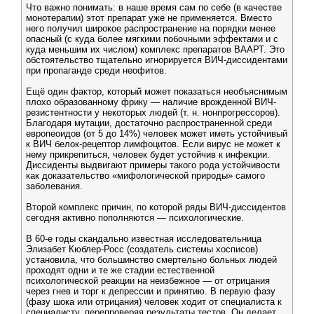
Что важно понимать: в наше время сам по себе (в качестве
монотерапии) этот препарат уже не применяется. Вместо
него получил широкое распространение на порядки менее
опасный (с куда более мягкими побочными эффектами и с
куда меньшим их числом) комплекс препаратов ВААРТ. Это
обстоятельство тщательно игнорируется ВИЧ-диссидентами
при пропаганде среди неофитов.
Ещё один фактор, который может показаться необъяснимым
плохо образованному фрику — наличие врожденной ВИЧ-
резистентности у некоторых людей (т. н. нонпрогрессоров).
Благодаря мутации, достаточно распространенной среди
европеоидов (от 5 до 14%) человек может иметь устойчивый
к ВИЧ белок-рецептор лимфоцитов. Если вирус не может к
нему прикрепиться, человек будет устойчив к инфекции.
Диссиденты выдвигают примеры такого рода устойчивости
как доказательство «мифологической природы» самого
заболевания.
Второй комплекс причин, по которой ряды ВИЧ-диссидентов
сегодня активно пополняются — психологические.
В 60-е годы скандально известная исследовательница
Элизабет Кюблер-Росс (создатель системы хосписов)
установила, что большинство смертельно больных людей
проходят одни и те же стадии естественной
психологической реакции на неизбежное — от отрицания
через гнев и торг к депрессии и принятию. В первую фазу
(фазу шока или отрицания) человек ходит от специалиста к
специалисту, перепроверяя результаты тестов. Он делает