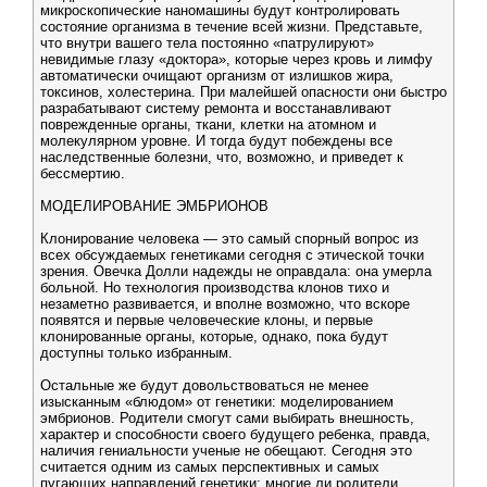
микроскопические наномашины будут контролировать
состояние организма в течение всей жизни. Представьте,
что внутри вашего тела постоянно «патрулируют»
невидимые глазу «доктора», которые через кровь и лимфу
автоматически очищают организм от излишков жира,
токсинов, холестерина. При малейшей опасности они быстро
разрабатывают систему ремонта и восстанавливают
поврежденные органы, ткани, клетки на атомном и
молекулярном уровне. И тогда будут побеждены все
наследственные болезни, что, возможно, и приведет к
бессмертию.
МОДЕЛИРОВАНИЕ ЭМБРИОНОВ
Клонирование человека — это самый спорный вопрос из
всех обсуждаемых генетиками сегодня с этической точки
зрения. Овечка Долли надежды не оправдала: она умерла
больной. Но технология производства клонов тихо и
незаметно развивается, и вполне возможно, что вскоре
появятся и первые человеческие клоны, и первые
клонированные органы, которые, однако, пока будут
доступны только избранным.
Остальные же будут довольствоваться не менее
изысканным «блюдом» от генетики: моделированием
эмбрионов. Родители смогут сами выбирать внешность,
характер и способности своего будущего ребенка, правда,
наличия гениальности ученые не обещают. Сегодня это
считается одним из самых перспективных и самых
пугающих направлений генетики: многие ли родители