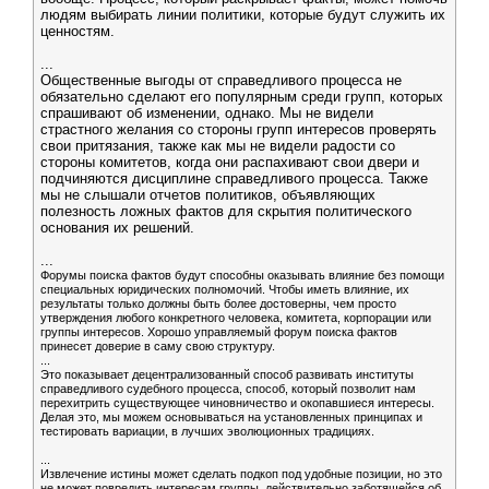
людям выбирать линии политики, которые будут служить их
ценностям.
...
Общественные выгоды от справедливого процесса не
обязательно сделают его популярным среди групп, которых
спрашивают об изменении, однако. Мы не видели
страстного желания со стороны групп интересов проверять
свои притязания, также как мы не видели радости со
стороны комитетов, когда они распахивают свои двери и
подчиняются дисциплине справедливого процесса. Также
мы не слышали отчетов политиков, объявляющих
полезность ложных фактов для скрытия политического
основания их решений.
...
Форумы поиска фактов будут способны оказывать влияние без помощи
специальных юридических полномочий. Чтобы иметь влияние, их
результаты только должны быть более достоверны, чем просто
утверждения любого конкретного человека, комитета, корпорации или
группы интересов. Хорошо управляемый форум поиска фактов
принесет доверие в саму свою структуру.
...
Это показывает децентрализованный способ развивать институты
справедливого судебного процесса, способ, который позволит нам
перехитрить существующее чиновничество и окопавшиеся интересы.
Делая это, мы можем основываться на установленных принципах и
тестировать вариации, в лучших эволюционных традициях.
...
Извлечение истины может сделать подкоп под удобные позиции, но это
не может повредить интересам группы, действительно заботящейся об