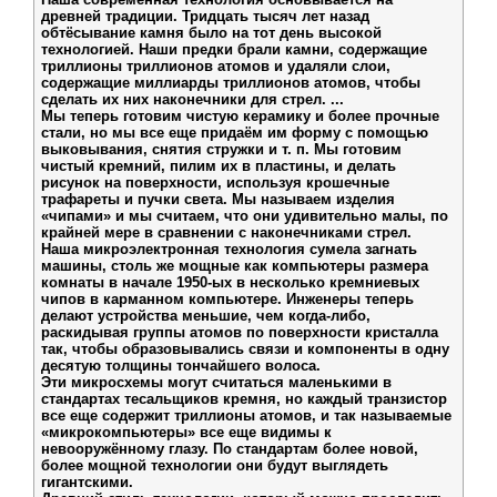
древней традиции. Тридцать тысяч лет назад
обтёсывание камня было на тот день высокой
технологией. Наши предки брали камни, содержащие
триллионы триллионов атомов и удаляли слои,
содержащие миллиарды триллионов атомов, чтобы
сделать их них наконечники для стрел. ...
Мы теперь готовим чистую керамику и более прочные
стали, но мы все еще придаём им форму с помощью
выковывания, снятия стружки и т. п. Мы готовим
чистый кремний, пилим их в пластины, и делать
рисунок на поверхности, используя крошечные
трафареты и пучки света. Мы называем изделия
«чипами» и мы считаем, что они удивительно малы, по
крайней мере в сравнении с наконечниками стрел.
Наша микроэлектронная технология сумела загнать
машины, столь же мощные как компьютеры размера
комнаты в начале 1950-ых в несколько кремниевых
чипов в карманном компьютере. Инженеры теперь
делают устройства меньшие, чем когда-либо,
раскидывая группы атомов по поверхности кристалла
так, чтобы образовывались связи и компоненты в одну
десятую толщины тончайшего волоса.
Эти микросхемы могут считаться маленькими в
стандартах тесальщиков кремня, но каждый транзистор
все еще содержит триллионы атомов, и так называемые
«микрокомпьютеры» все еще видимы к
невооружённому глазу. По стандартам более новой,
более мощной технологии они будут выглядеть
гигантскими.