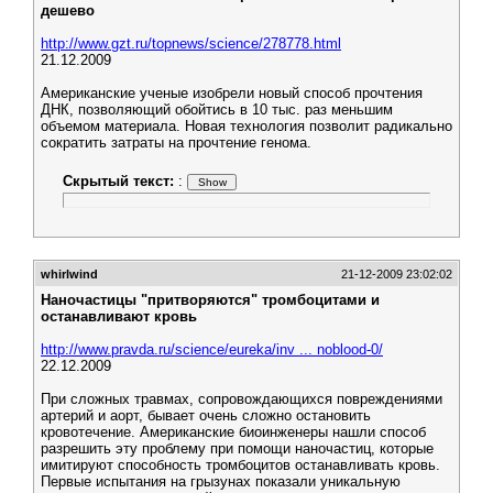
дешево
http://www.gzt.ru/topnews/science/278778.html
21.12.2009
Американские ученые изобрели новый способ прочтения
ДНК, позволяющий обойтись в 10 тыс. раз меньшим
объемом материала. Новая технология позволит радикально
сократить затраты на прочтение генома.
Скрытый текст:
:
whirlwind
21-12-2009 23:02:02
Наночастицы "притворяются" тромбоцитами и
останавливают кровь
http://www.pravda.ru/science/eureka/inv ... noblood-0/
22.12.2009
При сложных травмах, сопровождающихся повреждениями
артерий и аорт, бывает очень сложно остановить
кровотечение. Американские биоинженеры нашли способ
разрешить эту проблему при помощи наночастиц, которые
имитируют способность тромбоцитов останавливать кровь.
Первые испытания на грызунах показали уникальную