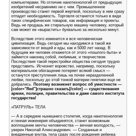
компьютерами. Но отличие нанотехнологий от предыдущих
изобретений несравнимо ни с чем. Промышленное
производство станет первой жертвой, поскольку в нем сразу
отпадет необходимость. Торговля останется только в виде
таких специфических товаров, как информация и проекты.
Ведь не продашь же стиральную машину человеку, который
сам может ее «вырастить» буквально за несколько минут.
Вследствие этого изменится и вся человеческая
цивилизация. Ведь сегодня мы находимся в такой же
зависимости от вещей и еды, как и 5000 лет назад. В
будущем же человек откажется от этого «пошлого быта» и
займется наконец собой, любимым, и творчеством.
Последствия такой перестройки общества сегодня трудно
представить. Исчезнет воровство, например, поскольку
материальное обогащение потеряет всякий смысл —
останутся преступления лишь на почве неразделенной
любви, поскольку до этой тонкой материи генетики еще не
добрались.
Поэтому возникнет вопрос об уместности —
[color="Red"]страшно сказать[/color] — существования
армии, полиции, правительства и даже самого института
государства!
«ПАТРУЛЬ» ТЕЛА
— А в середине нынешнего столетия, когда нанотехнология
и генная инженерия объединятся, станет возможным
воплощение мечты человечества — вечная молодость, —
уверен Николай Александрович. — Созданные и
внедренные внутрь тела сразу после рождения ребенка