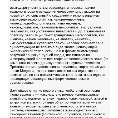
Благодаря упомянутым революциям процесс научно-
технологического овладения человеком мира вышел на
новый виток, связанный с созданием и использованием
такихсверхтехнологий, как наноинженерийные,
молекулярно-биологические, наногеномные,
наномедицинские, технологии нейро-чипов, виртуальной
реальности, искусственного интеллекта и др. Развертывая
практику реализации таких грандиозных мегапроектов, как
«Геном», «Геном человека», «Нанотех», «Биотех»,
«Искусственный суперинтеллект», человек осознает себя
существующим не только в виде эволюционирующей
биологической телесности, но и в форме многомерной
разумной социокультурной среды, поступательно
интегрирующей в себя все творения человеческого гения (от
каменного скребка до искусственного суперинтеллекта).
Прежняя форма существования человека, характерная для
эпохи Модерна, теперь осознается не как единственно
возможная, не как онтологическая константа, а как одна из
преходящих эволюционных форм человеческого
существования.
Важнейшее отличие нового витка глобальной эволюции
Homo sapiens’a — максимально полное использование
знаний о фундаментальных первоосновах неживой, живой и
антропной материи. Знания об антропной материи — это
знания о геноме человека, его телесности, его нейро-
системе, сложнейшего комплекса взаимодействий его
сенсорных каналов (зрительного, слухового, тактильного и