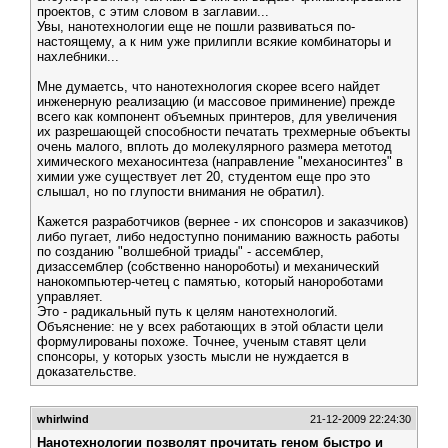
проектов, с этим словом в заглавии...
Увы, нанотехнологии еще не пошли развиваться по-
настоящему, а к ним уже прилипли всякие комбинаторы и
нахлебники...
Мне думаетсь, что нанотехнология скорее всего найдет
инженерную реализацию (и массовое приминение) прежде
всего как компонент объемных принтеров, для увеличения
их разрешающей способности печатать трехмерные объекты
очень малого, вплоть до молекулярного размера метотод
химического механосинтеза (направление "механосинтез" в
химии уже существует лет 20, студентом еще про это
слышал, но по глупости внимания не обратил).
Кажется разработчиков (вернее - их спонсоров и заказчиков)
либо пугает, либо недоступно пониманию важность работы
по созданию "волшебной триады" - ассемблер,
дизассемблер (собственно нанороботы) и механический
нанокомпьютер-четец с памятью, который нанороботами
управляет.
Это - радикальный путь к целям нанотехнологий.
Объяснение: не у всех работающих в этой области цели
формулированы похоже. Точнее, ученым ставят цели
спонсоры, у которых узость мысли не нуждается в
доказательстве.
whirlwind
21-12-2009 22:24:30
Нанотехнологии позволят прочитать геном быстро и