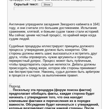
Скрытый текст:
:
Англичане упразднили заседания Звездного кабинета в 1641
году, и они считали это большим достижением. Испытание
сражением, клятвой, и божьим судом также стали историей.
Мы сейчас ценим честный процесс, по крайней мере когда
судим людей.
Судебные процедуры иллюстрируют принципы должного
процесса: утверждение должно быть конкретно. Обе
стороны должны иметь шанс высказаться и встретить друг
друга, чтобы опровергать чужие аргументы и проводить
перекрестный допрос. Процесс может быть публичным,
чтобы предотвратить скрытые нелепости. Дебаты должны
происходить перед жюри, которое обе стороны принимают
как беспристрастное. Наконец, судья должен быть арбитром
в процессе и следить за выполнением правил.
...
Подход
...
Поскольку эта процедура (форум поиска фактов)
предполагает обобщать факты, каждая сторона будет
начинать с утверждения того, что она находит
ключевыми фактами и перечисления их в порядке
важности. Обсуждение будет начинаться с утверждений,
которые возглавляют список каждой стороны. После