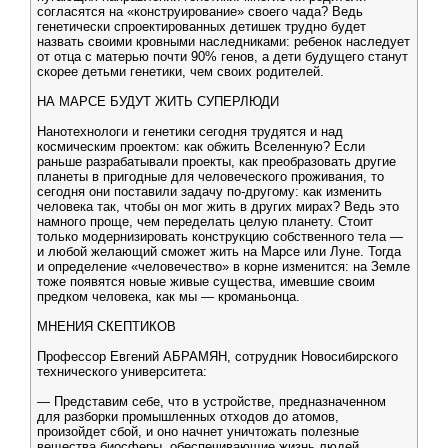
согласятся на «конструирование» своего чада? Ведь
генетически спроектированных детишек трудно будет
назвать своими кровными наследниками: ребенок наследует
от отца с матерью почти 90% генов, а дети будущего станут
скорее детьми генетики, чем своих родителей.
НА МАРСЕ БУДУТ ЖИТЬ СУПЕРЛЮДИ
Нанотехнологи и генетики сегодня трудятся и над
космическим проектом: как обжить Вселенную? Если
раньше разрабатывали проекты, как преобразовать другие
планеты в пригодные для человеческого проживания, то
сегодня они поставили задачу по-другому: как изменить
человека так, чтобы он мог жить в других мирах? Ведь это
намного проще, чем переделать целую планету. Стоит
только модернизировать конструкцию собственного тела —
и любой желающий сможет жить на Марсе или Луне. Тогда
и определение «человечество» в корне изменится: на Земле
тоже появятся новые живые существа, имевшие своим
предком человека, как мы — кроманьонца.
МНЕНИЯ СКЕПТИКОВ
Профессор Евгений АБРАМЯН, сотрудник Новосибирского
технического университета:
— Представим себе, что в устройстве, предназначенном
для разборки промышленных отходов до атомов,
произойдет сбой, и оно начнет уничтожать полезные
вещества биосферы, обеспечивающие жизнь людей.