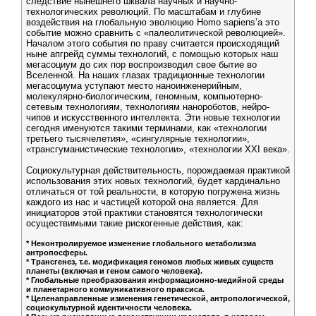
следствие нынешнего шквала научных и научно-
технологических революций. По масштабам и глубине
воздействия на глобальную эволюцию Homo sapiens’a это
событие можно сравнить с «палеолитической революцией».
Началом этого события по праву считается происходящий
ныне апгрейд суммы технологий, с помощью которых наш
мегасоциум до сих пор воспроизводил свое бытие во
Вселенной. На наших глазах традиционные технологии
мегасоциума уступают место наноинженерийным,
молекулярно-биологическим, геномным, компьютерно-
сетевым технологиям, технологиям нанороботов, нейро-
чипов и искусственного интеллекта. Эти новые технологии
сегодня именуются такими терминами, как «технологии
третьего тысячелетия», «сингулярные технологии»,
«трансгуманистические технологии», «технологии XXI века».
Социокультурная действительность, порождаемая практикой
использования этих новых технологий, будет кардинально
отличаться от той реальности, в которую погружена жизнь
каждого из нас и частицей которой она является. Для
инициаторов этой практики становятся технологически
осуществимыми такие рискогенные действия, как:
* Неконтролируемое изменение глобального метаболизма
антропосферы.
* Трансгенез, т.е. модификация геномов любых живых существ
планеты (включая и геном самого человека).
* Глобальные преобразования информационно-медийной среды
и планетарного коммуникативного праксиса.
* Целенаправленные изменения генетической, антропологической,
социокультурной идентичности человека.