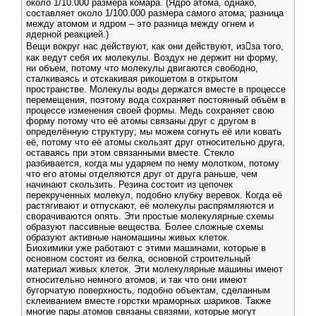
около 1/10.000 размера комара. (Ядро атома, однако,
составляет около 1/100.000 размера самого атома; разница
между атомом и ядром – это разница между огнем и
ядерной реакцией.)
Вещи вокруг нас действуют, как они действуют, из﷓за того,
как ведут себя их молекулы. Воздух не держит ни форму,
ни объем, потому что молекулы двигаются свободно,
сталкиваясь и отскакивая рикошетом в открытом
пространстве. Молекулы воды держатся вместе в процессе
перемещения, поэтому вода сохраняет постоянный объём в
процессе изменения своей формы. Медь сохраняет свою
форму потому что её атомы связаны друг с другом в
определённую структуру; мы можем согнуть её или ковать
её, потому что её атомы скользят друг относительно друга,
оставаясь при этом связанными вместе. Стекло
разбивается, когда мы ударяем по нему молотком, потому
что его атомы отделяются друг от друга раньше, чем
начинают скользить. Резина состоит из цепочек
перекрученных молекул, подобно клубку веревок. Когда её
растягивают и отпускают, её молекулы распрямляются и
сворачиваются опять. Эти простые молекулярные схемы
образуют пассивные вещества. Более сложные схемы
образуют активные наномашины живых клеток.
Биохимики уже работают с этими машинами, которые в
основном состоят из белка, основной строительный
материал живых клеток. Эти молекулярные машины имеют
относительно немного атомов, и так что они имеют
бугорчатую поверхность, подобно объектам, сделанным
склеиванием вместе горстки мраморных шариков. Также
многие пары атомов связаны связями, которые могут