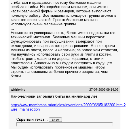
сгибаться и вращаться, поэтому белковые машины
необычно гибки. Но подобно всем машинам, они имеют
части различной формы и размеров, которые выполняют
полезную работу. Все машины используют группы атомов в
качестве своих частей. Просто белковые машины
используют очень маленькие группы.
...
Несмотря на универсальность, белок имеет недостатки как
технический материал. Белковые машины перестают
функционировать при высушивании, замерзают при
охлаждении, и свариваются при нагревании. Мы не строим
машины из плоти, волос и желатина; за более чем столетия,
мы научились использовать свои руки из плоти и костей,
чтобы строить машины из дерева, керамики, стали и
пластмассы. Аналогично мы будем поступать в будущем.
Мы будем использовать протеиновые машины, чтобы
строить наномашины из более прочного вещества, чем
белки.
whirlwind
27-07-2009 09:14:09
Наночелноки запомнят биты на миллиард лет
http://www.membrana.ru/articles/inventions/2009/06/05/182200.html?
wire=mainsection
Скрытый текст:
: