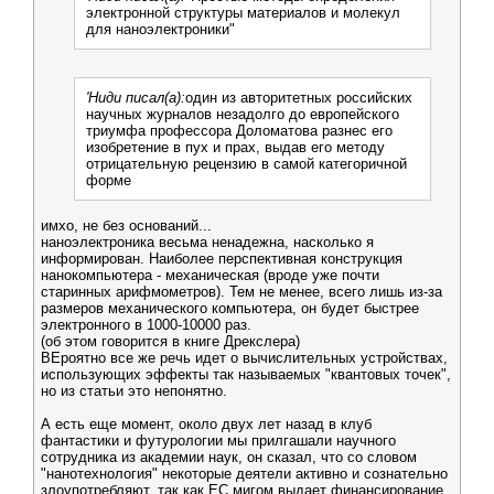
электронной структуры материалов и молекул
для наноэлектроники"
'Ниди писал(а):
один из авторитетных российских
научных журналов незадолго до европейского
триумфа профессора Доломатова разнес его
изобретение в пух и прах, выдав его методу
отрицательную рецензию в самой категоричной
форме
имхо, не без оснований...
наноэлектроника весьма ненадежна, насколько я
информирован. Наиболее перспективная конструкция
нанокомпьютера - механическая (вроде уже почти
старинных арифмометров). Тем не менее, всего лишь из-за
размеров механического компьютера, он будет быстрее
электронного в 1000-10000 раз.
(об этом говорится в книге Дрекслера)
ВЕроятно все же речь идет о вычислительных устройствах,
использующих эффекты так называемых "квантовых точек",
но из статьи это непонятно.
А есть еще момент, около двух лет назад в клуб
фантастики и футурологии мы прилгашали научного
сотрудника из академии наук, он сказал, что со словом
"нанотехнология" некоторые деятели активно и сознательно
злоупотребляют, так как ЕС мигом выдает финансирование