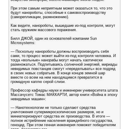
При этом самым неприятным может оказаться то, что это
будут нанороботы, способные к самовоспроизводству
(саморепликации, размножению).
Как видите, нанороботы, вышедшие из-под контроля, могут
стать оружием массового поражения.
Билл ДЖОЙ, один из основателей компании Sun
Microsystems:
— Поскольку нанороботы должны воспроизводить себя
сами, то процесс может выйти из-под контроля человека. И
тогда «вольные» нанорабы могут начать хаотически
размножаться. Подпитываясь солнечной энергией, мириады
невидимых повстанцев смогут «переделывать» все подряд
в своих новых собратьев. В конце концов земной шар
вместе со всем на нем находящимся превратится в
громадную каплю серой слизи.
Профессор кафедры науки и инженерии университета штата
Массачусетс Томас МАККАРТИ, автор книги «Война в эпоху
невидимых машин»:
— Нанотехнологии не только сделают средства
уничтожения супермикроскопических размеров, но и
миниатюризируют средства их производства. В итоге —
полное истребление населения враждебного государства,
геноцид. При этом генная инженерия поможет победителям