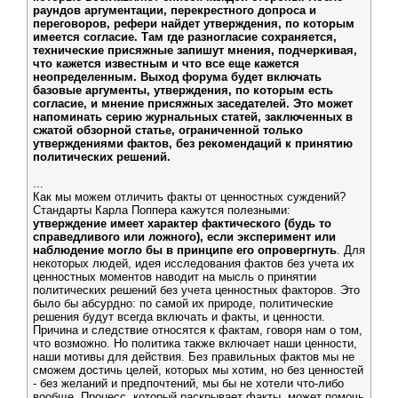
раундов аргументации, перекрестного допроса и
переговоров, рефери найдет утверждения, по которым
имеется согласие. Там где разногласие сохраняется,
технические присяжные запишут мнения, подчеркивая,
что кажется известным и что все еще кажется
неопределенным. Выход форума будет включать
базовые аргументы, утверждения, по которым есть
согласие, и мнение присяжных заседателей. Это может
напоминать серию журнальных статей, заключенных в
сжатой обзорной статье, ограниченной только
утверждениями фактов, без рекомендаций к принятию
политических решений.
...
Как мы можем отличить факты от ценностных суждений?
Стандарты Карла Поппера кажутся полезными:
утверждение имеет характер фактического (будь то
справедливого или ложного), если эксперимент или
наблюдение могло бы в принципе его опровергнуть
. Для
некоторых людей, идея исследования фактов без учета их
ценностных моментов наводит на мысль о принятии
политических решений без учета ценностных факторов. Это
было бы абсурдно: по самой их природе, политические
решения будут всегда включать и факты, и ценности.
Причина и следствие относятся к фактам, говоря нам о том,
что возможно. Но политика также включает наши ценности,
наши мотивы для действия. Без правильных фактов мы не
сможем достичь целей, которых мы хотим, но без ценностей
- без желаний и предпочтений, мы бы не хотели что-либо
вообще. Процесс, который раскрывает факты, может помочь