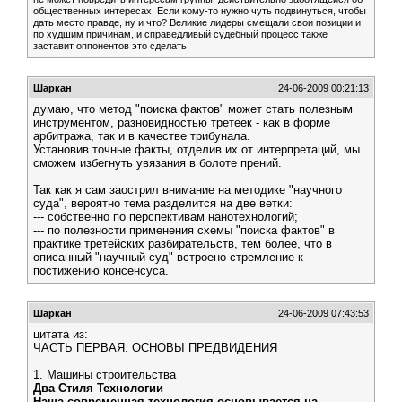
общественных интересах. Если кому-то нужно чуть подвинуться, чтобы
дать место правде, ну и что? Великие лидеры смещали свои позиции и
по худшим причинам, и справедливый судебный процесс также
заставит оппонентов это сделать.
Шаркан
24-06-2009 00:21:13
думаю, что метод "поиска фактов" может стать полезным
инструментом, разновидностью третеек - как в форме
арбитража, так и в качестве трибунала.
Установив точные факты, отделив их от интерпретаций, мы
сможем избегнуть увязания в болоте прений.
Так как я сам заострил внимание на методике "научного
суда", вероятно тема разделится на две ветки:
--- собственно по перспективам нанотехнологий;
--- по полезности применения схемы "поиска фактов" в
практике третейских разбирательств, тем более, что в
описанный "научный суд" встроено стремление к
постижению консенсуса.
Шаркан
24-06-2009 07:43:53
цитата из:
ЧАСТЬ ПЕРВАЯ. ОСНОВЫ ПРЕДВИДЕНИЯ
1. Машины строительства
Два Стиля Технологии
Наша современная технология основывается на