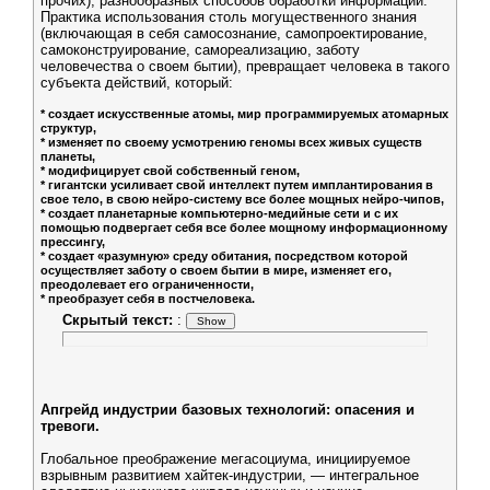
прочих), разнообразных способов обработки информации.
Практика использования столь могущественного знания
(включающая в себя самосознание, самопроектирование,
самоконструирование, самореализацию, заботу
человечества о своем бытии), превращает человека в такого
субъекта действий, который:
* создает искусственные атомы, мир программируемых атомарных
структур,
* изменяет по своему усмотрению геномы всех живых существ
планеты,
* модифицирует свой собственный геном,
* гигантски усиливает свой интеллект путем имплантирования в
свое тело, в свою нейро-систему все более мощных нейро-чипов,
* создает планетарные компьютерно-медийные сети и с их
помощью подвергает себя все более мощному информационному
прессингу,
* создает «разумную» среду обитания, посредством которой
осуществляет заботу о своем бытии в мире, изменяет его,
преодолевает его ограниченности,
* преобразует себя в постчеловека.
Скрытый текст:
:
Апгрейд индустрии базовых технологий: опасения и
тревоги.
Глобальное преображение мегасоциума, инициируемое
взрывным развитием хайтек-индустрии, — интегральное