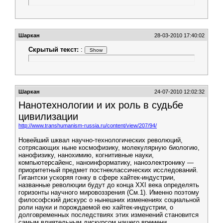
Шаркан
28-03-2010 17:40:02
Скрытый текст:
:
Шаркан
24-07-2010 12:02:32
Нанотехнологии и их роль в судьбе
цивилизации
http://www.transhumanism-russia.ru/content/view/207/94/
Новейший шквал научно-технологических революций,
сотрясающих ныне космофизику, молекулярную биологию,
нанофизику, нанохимию, когнитивные науки,
компьютерсайенс, наноинформатику, наноэлектронику —
приоритетный предмет постнеклассических исследований.
Гигантски ускоряя гонку в сфере хайтек-индустрии,
названные революции будут до конца ХХІ века определять
горизонты научного мировоззрения (См.1). Именно поэтому
философский дискурс о нынешних изменениях социальной
роли науки и порождаемой ею хайтек-индустрии, о
долговременных последствиях этих изменений становится
самым влиятельным дискурсом нашего времени.