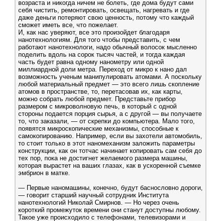
возраста и никогда ничем не болеть, где дома будут сами
себя чистить, ремонтировать, освещать, нагревать и где
даже деньги потеряют свою ценность, потому что каждый
сможет иметь все, что пожелает.
И, как нас уверяют, все это произойдет благодаря
нанотехнологиям. Для того чтобы представить, с чем
работают нанотехнологи, надо обычный волосок мысленно
поделить вдоль на сорок тысяч частей, и тогда каждая
часть будет равна одному нанометру или одной
миллиардной доли метра. Переход от микро к нано дал
возможность ученым манипулировать атомами. А поскольку
любой материальный предмет — это всего лишь скопление
атомов в пространстве, то, перетасовав их, как карты,
можно собрать любой предмет. Представьте прибор
размером с микроволновую печь, в который с одной
стороны подается порция сырья, а с другой — вы получаете
то, что заказали, — от скрепки до компьютера. Мало того,
появятся микроскопические механизмы, способные к
самокопированию. Например, если вы захотели автомобиль,
то стоит только в этот наномеханизм заложить параметры
конструкции, как он тотчас начинает копировать сам себя до
тех пор, пока не достигнет желаемого размера машины,
которая вырастет на ваших глазах, как в ускоренной съемке
эмбрион в матке.
— Первые наномашины, конечно, будут баснословно дороги,
— говорит старший научный сотрудник Института
нанотехнологий Николай Смирнов. — Но через очень
короткий промежуток времени они станут доступны любому.
Такое уже происходило с телефонами, телевизорами и