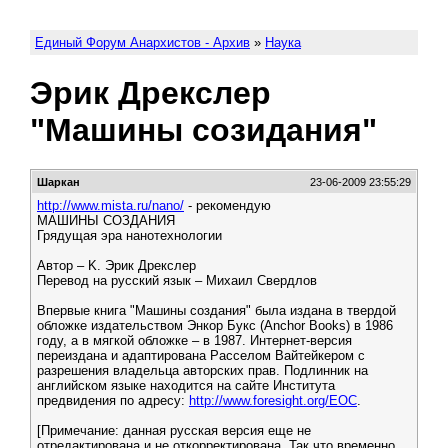
Единый Форум Анархистов - Архив
»
Наука
Эрик Дрекслер
"Машины созидания"
Шаркан
23-06-2009 23:55:29
http://www.mista.ru/nano/
- рекомендую
МАШИНЫ СОЗДАНИЯ
Грядущая эра нанотехнологии
Автор – K. Эрик Дрекслер
Перевод на русский язык – Михаил Свердлов
Впервые книга "Машины создания" была издана в твердой
обложке издательством Энкор Букс (Anchor Books) в 1986
году, а в мягкой обложке – в 1987. Интернет-версия
переиздана и адаптирована Расселом Вайтейкером с
разрешения владельца авторских прав. Подлинник на
английском языке находится на сайте Института
предвидения по адресу:
http://www.foresight.org/EOC
.
[Примечание: данная русская версия еще не
отредактирована и не откорректирована. Так что временно