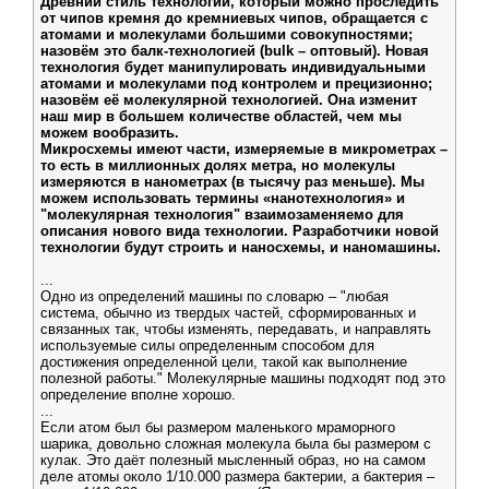
Древний стиль технологии, который можно проследить
от чипов кремня до кремниевых чипов, обращается с
атомами и молекулами большими совокупностями;
назовём это балк-технологией (bulk – оптовый). Новая
технология будет манипулировать индивидуальными
атомами и молекулами под контролем и прецизионно;
назовём её молекулярной технологией. Она изменит
наш мир в большем количестве областей, чем мы
можем вообразить.
Микросхемы имеют части, измеряемые в микрометрах –
то есть в миллионных долях метра, но молекулы
измеряются в нанометрах (в тысячу раз меньше). Мы
можем использовать термины «нанотехнология» и
"молекулярная технология" взаимозаменяемо для
описания нового вида технологии. Разработчики новой
технологии будут строить и наносхемы, и наномашины.
...
Одно из определений машины по словарю – "любая
система, обычно из твердых частей, сформированных и
связанных так, чтобы изменять, передавать, и направлять
используемые силы определенным способом для
достижения определенной цели, такой как выполнение
полезной работы." Молекулярные машины подходят под это
определение вполне хорошо.
...
Если атом был бы размером маленького мраморного
шарика, довольно сложная молекула была бы размером с
кулак. Это даёт полезный мысленный образ, но на самом
деле атомы около 1/10.000 размера бактерии, а бактерия –