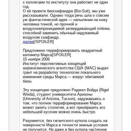
с коллегами по институту она работает не один
год.
О её проекте биоскафандра (Bio-Suit), мы уже
рассказывали. Однако тогда речь шла о совсем
уж фантастической идее — напылении на кожу
человека тонкой, но прочной и
воздухонепроницаемой затвердевающей плёнки,
способной заменить обычный надуваемый
воздухом скафандр.
далее
[/SPOILER]
Предложено терраформировать квадратный
километр Марса[SPOILER]
15 ноября 2006
Институт перспективных концепций
аэрокосмического агентства США (NIAC) выдал
грант на разработку технологии локального
изменения среды Марса — вокруг обитаемой
базы.
Эту концепцию предложил Риджел Войда (Rigel
Woida), студент университета Аризоны
(University of Arizona, Tucson), задумавшись о
том, что полное терраформирование Марса
может занять столетия, а вот преобразить его
небольшой кусочек можно очень быстро.
Разумеется, без гигантского купола создать на
поверхности Марса в точности земные условия
не получится. Но даже и без купола частичное