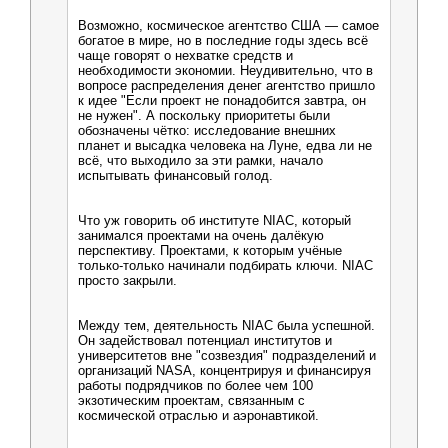
Возможно, космическое агентство США — самое
богатое в мире, но в последние годы здесь всё
чаще говорят о нехватке средств и
необходимости экономии. Неудивительно, что в
вопросе распределения денег агентство пришло
к идее "Если проект не понадобится завтра, он
не нужен". А поскольку приоритеты были
обозначены чётко: исследование внешних
планет и высадка человека на Луне, едва ли не
всё, что выходило за эти рамки, начало
испытывать финансовый голод.
Что уж говорить об институте NIAC, который
занимался проектами на очень далёкую
перспективу. Проектами, к которым учёные
только-только начинали подбирать ключи. NIAC
просто закрыли.
Между тем, деятельность NIAC была успешной.
Он задействовал потенциал институтов и
университетов вне "созвездия" подразделений и
организаций NASA, концентрируя и финансируя
работы подрядчиков по более чем 100
экзотическим проектам, связанным с
космической отраслью и аэронавтикой.