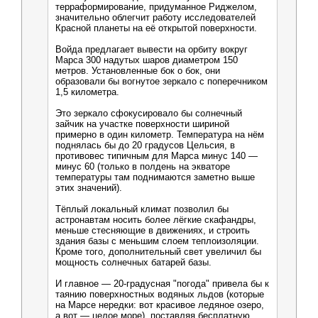
терраформирование, придуманное Риджелом,
значительно облегчит работу исследователей
Красной планеты на её открытой поверхности.
Войда предлагает вывести на орбиту вокруг
Марса 300 надутых шаров диаметром 150
метров. Установленные бок о бок, они
образовали бы вогнутое зеркало с поперечником
1,5 километра.
Это зеркало сфокусировало бы солнечный
зайчик на участке поверхности шириной
примерно в один километр. Температура на нём
поднялась бы до 20 градусов Цельсия, в
противовес типичным для Марса минус 140 —
минус 60 (только в полдень на экваторе
температуры там поднимаются заметно выше
этих значений).
Тёплый локальный климат позволил бы
астронавтам носить более лёгкие скафандры,
меньше стесняющие в движениях, и строить
здания базы с меньшим слоем теплоизоляции.
Кроме того, дополнительный свет увеличил бы
мощность солнечных батарей базы.
И главное — 20-градусная "погода" привела бы к
таянию поверхностных водяных льдов (которые
на Марсе нередки: вот красивое ледяное озеро,
а вот — целое море), поставляя бесплатную