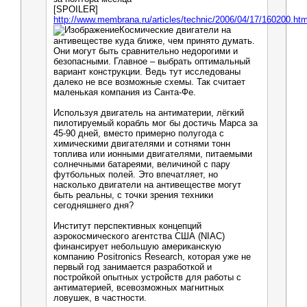
[SPOILER]
http://www.membrana.ru/articles/technic/2006/04/17/160200.htm
Космические двигатели на
антивеществе куда ближе, чем принято думать.
Они могут быть сравнительно недорогими и
безопасными. Главное – выбрать оптимальный
вариант конструкции. Ведь тут исследованы
далеко не все возможные схемы. Так считает
маленькая компания из Санта-Фе.
Используя двигатель на антиматерии, лёгкий
пилотируемый корабль мог бы достичь Марса за
45-90 дней, вместо примерно полугода с
химическими двигателями и сотнями тонн
топлива или ионными двигателями, питаемыми
солнечными батареями, величиной с пару
футбольных полей. Это впечатляет, но
насколько двигатели на антивеществе могут
быть реальны, с точки зрения техники
сегодняшнего дня?
Институт перспективных концепций
аэрокосмического агентства США (NIAC)
финансирует небольшую американскую
компанию Positronics Research, которая уже не
первый год занимается разработкой и
постройкой опытных устройств для работы с
антиматерией, всевозможных магнитных
ловушек, в частности.