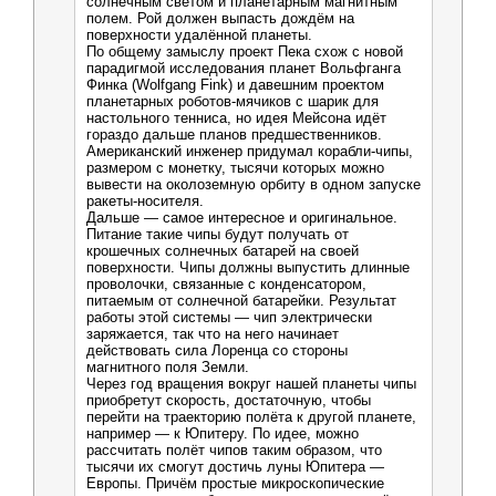
солнечным светом и планетарным магнитным
полем. Рой должен выпасть дождём на
поверхности удалённой планеты.
По общему замыслу проект Пека схож с новой
парадигмой исследования планет Вольфганга
Финка (Wolfgang Fink) и давешним проектом
планетарных роботов-мячиков с шарик для
настольного тенниса, но идея Мейсона идёт
гораздо дальше планов предшественников.
Американский инженер придумал корабли-чипы,
размером с монетку, тысячи которых можно
вывести на околоземную орбиту в одном запуске
ракеты-носителя.
Дальше — самое интересное и оригинальное.
Питание такие чипы будут получать от
крошечных солнечных батарей на своей
поверхности. Чипы должны выпустить длинные
проволочки, связанные с конденсатором,
питаемым от солнечной батарейки. Результат
работы этой системы — чип электрически
заряжается, так что на него начинает
действовать сила Лоренца со стороны
магнитного поля Земли.
Через год вращения вокруг нашей планеты чипы
приобретут скорость, достаточную, чтобы
перейти на траекторию полёта к другой планете,
например — к Юпитеру. По идее, можно
рассчитать полёт чипов таким образом, что
тысячи их смогут достичь луны Юпитера —
Европы. Причём простые микроскопические