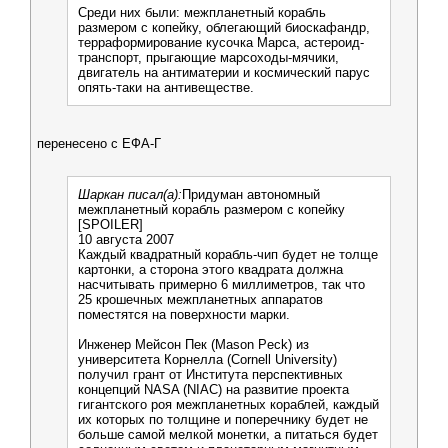
Среди них были: межпланетный корабль
размером с копейку, облегающий биоскафандр,
терраформирование кусочка Марса, астероид-
транспорт, прыгающие марсоходы-мячики,
двигатель на антиматерии и космический парус
опять-таки на антивеществе.
перенесено с ЕФА-Г
Шаркан писал(а):
Придуман автономный
межпланетный корабль размером с копейку
[SPOILER]
10 августа 2007
Каждый квадратный корабль-чип будет не толще
картонки, а сторона этого квадрата должна
насчитывать примерно 6 миллиметров, так что
25 крошечных межпланетных аппаратов
поместятся на поверхности марки.
Инженер Мейсон Пек (Mason Peck) из
университета Корнелла (Cornell University)
получил грант от Института перспективных
концепций NASA (NIAC) на развитие проекта
гигантского роя межпланетных кораблей, каждый
их которых по толщине и поперечнику будет не
больше самой мелкой монетки, а питаться будет