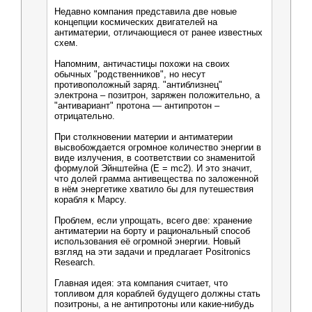
Недавно компания представила две новые
концепции космических двигателей на
антиматерии, отличающиеся от ранее известных
схем.
Напомним, античастицы похожи на своих
обычных "родственников", но несут
противоположный заряд. "антиблизнец"
электрона – позитрон, заряжен положительно, а
"антивариант" протона — антипротон –
отрицательно.
При столкновении материи и антиматерии
высвобождается огромное количество энергии в
виде излучения, в соответствии со знаменитой
формулой Эйнштейна (E = mc2). И это значит,
что долей грамма антивещества по заложенной
в нём энергетике хватило бы для путешествия
корабля к Марсу.
Проблем, если упрощать, всего две: хранение
антиматерии на борту и рациональный способ
использования её огромной энергии. Новый
взгляд на эти задачи и предлагает Positronics
Research.
Главная идея: эта компания считает, что
топливом для кораблей будущего должны стать
позитроны, а не антипротоны или какие-нибудь