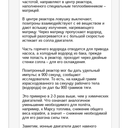
частотой, направляют в центр реактора,
наполненного специальным теплообменником –
матрицей.
В центре реактора ловушку выключают,
позитроны взаимодействуют с её веществом и
дают вспышку излучения, нагревающего
матрицу. Через матрицу пропускают водород,
который разогревается и с большой скоростью
истекает из сопла двигателя.
Часть горячего водорода отводится для привода
насоса, а холодный водород из бака, прежде
чем попасть в реактор, проходит через двойные
стенки сопла – для его охлаждения.
Позитронный реактор мог бы дать удельный
импульс в 900 секунд, сообщают
исследователи. То есть, на каждый грамм
израсходованного за секунду рабочего тела
(водорода) он дал бы 900 граммов тяги.
Это примерно в 2-3 раза выше, чем у химических
двигателей. Что означает аналогичное
уменьшение необходимого для полёта,
например, к Марсу топлива, снижение общего
веса корабля, а значит – снижение необходимой
для его разгона силы тяги.
Заметим, ионные двигатели дают намного