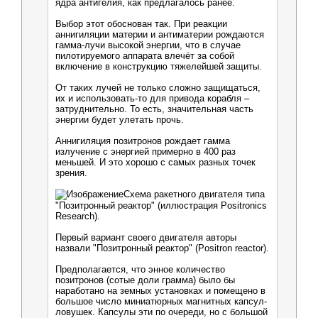
ядра антигелия, как предлагалось ранее.
Выбор этот обоснован так. При реакции
аннигиляции материи и антиматерии рождаются
гамма-лучи высокой энергии, что в случае
пилотируемого аппарата влечёт за собой
включение в конструкцию тяжелейшей защиты.
От таких лучей не только сложно защищаться,
их и использовать-то для привода корабля –
затруднительно. То есть, значительная часть
энергии будет улетать прочь.
Аннигиляция позитронов рождает гамма
излучение с энергией примерно в 400 раз
меньшей. И это хорошо с самых разных точек
зрения.
Схема ракетного двигателя типа
"Позитронный реактор" (иллюстрация Positronics
Research).
Первый вариант своего двигателя авторы
назвали "Позитронный реактор" (Positron reactor).
Предполагается, что энное количество
позитронов (сотые доли грамма) было бы
наработано на земных установках и помещено в
большое число миниатюрных магнитных капсул-
ловушек. Капсулы эти по очереди, но с большой