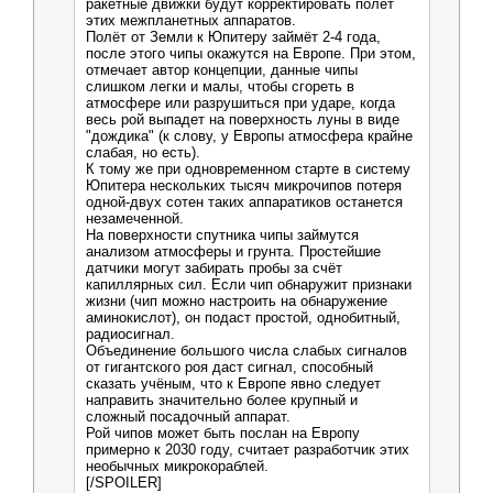
ракетные движки будут корректировать полёт
этих межпланетных аппаратов.
Полёт от Земли к Юпитеру займёт 2-4 года,
после этого чипы окажутся на Европе. При этом,
отмечает автор концепции, данные чипы
слишком легки и малы, чтобы сгореть в
атмосфере или разрушиться при ударе, когда
весь рой выпадет на поверхность луны в виде
"дождика" (к слову, у Европы атмосфера крайне
слабая, но есть).
К тому же при одновременном старте в систему
Юпитера нескольких тысяч микрочипов потеря
одной-двух сотен таких аппаратиков останется
незамеченной.
На поверхности спутника чипы займутся
анализом атмосферы и грунта. Простейшие
датчики могут забирать пробы за счёт
капиллярных сил. Если чип обнаружит признаки
жизни (чип можно настроить на обнаружение
аминокислот), он подаст простой, однобитный,
радиосигнал.
Объединение большого числа слабых сигналов
от гигантского роя даст сигнал, способный
сказать учёным, что к Европе явно следует
направить значительно более крупный и
сложный посадочный аппарат.
Рой чипов может быть послан на Европу
примерно к 2030 году, считает разработчик этих
необычных микрокораблей.
[/SPOILER]