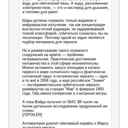
воду для обитателей базы. А вода, разложенная
электричеством, — это и кислород для дыхания,
и топливо для ракет.
Шары должны отражать только видимое и
инфракрасное излучение, так как концентрация
высокочастотной радиации, не задерживаемой
тонкой атмосферой, губительно сказалась бы на
поселенцах. Поэтому одной из задач является
подбор материала для зеркала.
Но и развёртывание такого огромного
сооружения на орбите — проблема
нетривиальная. Практические достижения
человечества в этой сфере незначительны.
Можно вспомнить запуск японцами в космос
первого в мире солнечного паруса (фактически,
солнечный парус и космическое зеркало — одно
и то же) в 2004 году, а ещё российское "Знамя"
— экспериментальное орбитальное зеркало,
развёрнутое на станции "Мир" в феврале 1993
года. Оба имели поперечник в считанные метры.
А пока Войда получил от NIAC $9 тысяч на
более детальное исследование придуманной им
схемы.
[/SPOILER]
Антиматерия домчит обитаемый корабль к Марсу
за полтора месяца