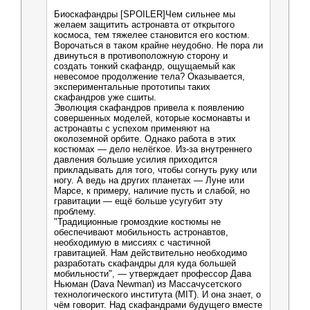
Биоскафандры [SPOILER]Чем сильнее мы
желаем защитить астронавта от открытого
космоса, тем тяжелее становится его костюм.
Ворочаться в таком крайне неудобно. Не пора ли
двинуться в противоположную сторону и
создать тонкий скафандр, ощущаемый как
невесомое продолжение тела? Оказывается,
экспериментальные прототипы таких
скафандров уже сшиты.
Эволюция скафандров привела к появлению
совершенных моделей, которые космонавты и
астронавты с успехом применяют на
околоземной орбите. Однако работа в этих
костюмах — дело нелёгкое. Из-за внутреннего
давления большие усилия приходится
прикладывать для того, чтобы согнуть руку или
ногу. А ведь на других планетах — Луне или
Марсе, к примеру, наличие пусть и слабой, но
гравитации — ещё больше усугубит эту
проблему.
"Традиционные громоздкие костюмы не
обеспечивают мобильность астронавтов,
необходимую в миссиях с частичной
гравитацией. Нам действительно необходимо
разработать скафандры для куда большей
мобильности", — утверждает профессор Дава
Ньюман (Dava Newman) из Массачусетского
технологического института (MIT). И она знает, о
чём говорит. Над скафандрами будущего вместе