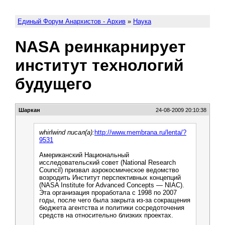
Единый Форум Анархистов - Архив
»
Наука
NASA реинкарнирует
институт технологий
будущего
Шаркан
24-08-2009 20:10:38
whirlwind писал(а):
http://www.membrana.ru/lenta/?
9531
Американский Национальный
исследовательский совет (National Research
Council) призвал аэрокосмическое ведомство
возродить Институт перспективных концепций
(NASA Institute for Advanced Concepts — NIAC).
Эта организация проработала с 1998 по 2007
годы, после чего была закрыта из-за сокращения
бюджета агентства и политики сосредоточения
средств на относительно близких проектах.