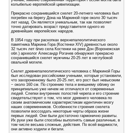
колыбелью европейской цивилизации.
Прекрасно сохранившийся скелет 20-летнего человека был
погребен на берегу Дона на Маркиной горе около 30 тысяч
лет назад. Он является уникальным, так как позволяет
точно датировать возраст представителя одного из
древнейших европейских народов.
В 1954 году при раскопках верхнепалеолитического
памятника Маркина Гора (Костенки XIV) древностью около
32 тысяч лет близ села Костенки на реке Дон (Воронежская
обл.) археолог Александр Рогачев обнаружил прекрасно
сохранившийся скелет мужчины 20-25 лет в неглубокой
овальной могиле.
Скелет древнепалеолитического человека c Маркиной Горы
был исследован российскими учеными, которые установили,
что захороненному было 20-25 лет, его рост был невысоким
− около 160 см. По строению тела и внешнему облику он
принципиально уже ничем не отличался от современных
людей. Слепки внутренних полостей черепа и его строение
свидетельствуют о том, что мозг древнего человека по
своим анатомическим характеристикам идентичен мозгу
наших современников. Особенности строения скелета
позволили воссоздать некоторые черты образа жизни
первых людей. Они были достаточно гармонично развиты.
Их руки уже были способны выполнять самые различные, в
том числе весьма сложные, действия. По всей видимости,
они активно ходили и бегали.