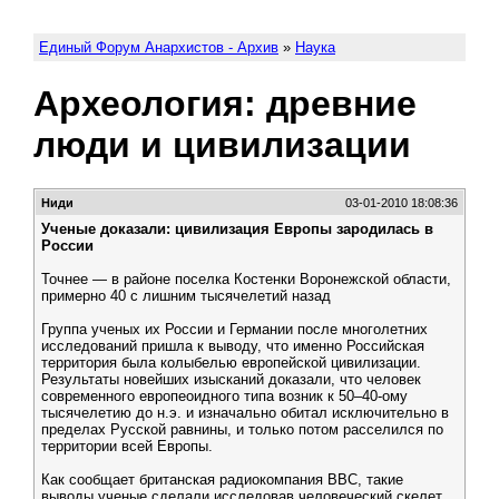
Единый Форум Анархистов - Архив
»
Наука
Археология: древние
люди и цивилизации
Ниди
03-01-2010 18:08:36
Ученые доказали: цивилизация Европы зародилась в
России
Точнее — в районе поселка Костенки Воронежской области,
примерно 40 с лишним тысячелетий назад
Группа ученых их России и Германии после многолетних
исследований пришла к выводу, что именно Российская
территория была колыбелью европейской цивилизации.
Результаты новейших изысканий доказали, что человек
современного европеоидного типа возник к 50–40-ому
тысячелетию до н.э. и изначально обитал исключительно в
пределах Русской равнины, и только потом расселился по
территории всей Европы.
Как сообщает британская радиокомпания ВВС, такие
выводы ученые сделали исследовав человеческий скелет,