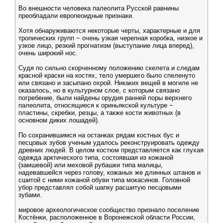
Во внешности человека палеолита Русской равнины
преобладали европеоидные признаки.
Хотя обнаруживаются некоторые черты, характерные и для
тропических групп − очень узкая черепная коробка, низкое и
узкое лицо, резкий прогнатизм (выступание лица вперед),
очень широкий нос.
Судя по сильно скорченному положению скелета и следам
красной краски на костях, тело умершего было спеленуто
или связано и засыпано охрой. Никаких вещей в могиле не
оказалось, но в культурном слое, с которым связано
погребение, были найдены орудия ранней поры верхнего
палеолита, относящиеся к ориньякской культуре −
пластины, скребки, резцы, а также кости животных (в
основном диких лошадей).
По сохранившимся на останках рядам костных бус и
песцовых зубов ученым удалось реконструировать одежду
древних людей. В целом костюм представляется как глухая
одежда арктического типа, состоявшая из кожаной
(замшевой) или меховой рубашки типа малицы,
надевавшейся через голову, кожаных же длинных штанов и
сшитой с ними кожаной обуви типа мокасинов. Головной
убор представлял собой шапку расшитую песцовыми
зубами.
мировое археологическое сообщество признало поселение
Костёнки, расположенное в Воронежской области России,