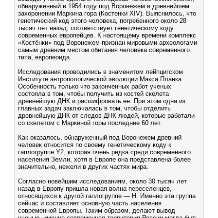
обнаруженный в 1954 году под Воронежем в древнейшем
захоронении Маркина гора (Костенки XIV). Выяснилось, что
генетический код этого человека, погребенного около 28
тысяч лет назад, соответствует генетическому коду
современных европейцев. К настоящему времени комплекс
«Костёнки» под Воронежем признан мировыми археологами
самым древним местом обитания человека современного
типа, европеоида.
Исследования проводились в знаменитом лейпцигском
Институте антропологической эволюции Макса Планка.
Особенность только что законченных работ ученых
состояла в том, чтобы получить из костей скелета
древнейшую ДНК и расшифровать ее. При этом одна из
главных задач заключалась в том, чтобы отделить
древнейшую ДНК от следов ДНК людей, которые работали
со скелетом с Маркиной горы последние 60 лет.
Как оказалось, обнаруженный под Воронежем древний
человек относится по своему генетическому коду к
гаплогруппе Y2, которая очень редка среди современного
населения Земли, хотя в Европе она представлена более
значительно, нежели в других частях мира.
Согласно новейшим исследованиям, около 30 тысяч лет
назад в Европу пришла новая волна переселенцев,
относящихся к другой гаплогруппе — Н. Именно эта группа
сейчас и составляет основную часть населения
современной Европы. Таким образом, делают вывод
ученые, именно современная территория России могла быть