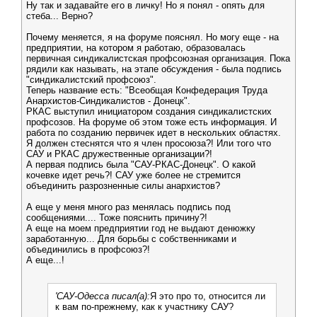
Ну так и задавайте его в личку! Но я понял - опять для
стеба... Верно?
Почему меняется, я на форуме пояснял. Но могу еще - на
предприятии, на котором я работаю, образовалась
первичная синдикалистская профсоюзная организация. Пока
рядили как называть, на этапе обсуждения - была подпись
"синдикалистский профсоюз".
Теперь название есть: "Всеобщая Конфедерация Труда
Анархистов-Синдикалистов - Донецк".
РКАС выступил инициатором создания синдикалистских
профсозов. На форуме об этом тоже есть информация. И
работа по созданию первичек идет в нескольких областях.
Я должен стеснятся что я член просоюза?! Или того что
САУ и РКАС дружественные организации?!
А первая подпись была "САУ-РКАС-Донецк". О какой
кочевке идет речь?! САУ уже более не стремится
объединить разрозненные силы анархистов?
А еще у меня много раз менялась подпись под
сообщениями.... Тоже пояснить причину?!
А еще на моем предприятии год не выдают денюжку
заработанную... Для борьбы с собственниками и
объединились в профсоюз?!
А еще...!
'САУ-Одесса писал(а):
Я это про то, относится ли
к вам по-прежнему, как к участнику САУ?