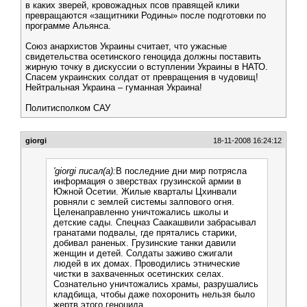
в каких зверей, кровожадных псов правящей клики
превращаются «защитники Родины» после подготовки по
программе Альянса.
Союз анархистов Украины считает, что ужасные
свидетельства осетинского геноцида должны поставить
жирную точку в дискуссии о вступлении Украины в НАТО.
Спасем украинских солдат от превращения в чудовищ!
Нейтральная Украина – гуманная Украина!
Политисполком САУ
giorgi
18-11-2008 16:24:12
'giorgi писал(а):
В последние дни мир потрясла
информация о зверствах грузинской армии в
Южной Осетии. Жилые кварталы Цхинвали
ровняли с землей системы залпового огня.
Целенаправленно уничтожались школы и
детские сады. Спецназ Саакашвили забрасывал
гранатами подвалы, где прятались старики,
добивал раненых. Грузинские танки давили
женщин и детей. Солдаты заживо сжигали
людей в их домах. Проводились этнические
чистки в захваченных осетинских селах.
Сознательно уничтожались храмы, разрушались
кладбища, чтобы даже похоронить нельзя было
жертв этого геноцида.