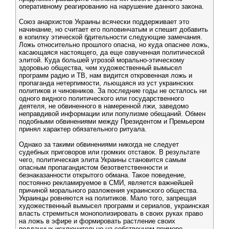
оперативному реагированию на нарушение данного закона.
Союз анархистов Украины всячески поддерживает это
начинание, но считает его половинчатым и спешит добавить
в копилку этической бдительности следующие замечания.
Ложь относительно прошлого опасна, но куда опаснее ложь,
касающаяся настоящего, да еще озвученная политической
элитой. Куда большей угрозой морально-этическому
здоровью общества, чем художественный вымысел
программ радио и ТВ, нам видится откровенная ложь и
пропаганда нетерпимости, льющаяся из уст украинских
политиков и чиновников. За последние годы не осталось ни
одного видного политического или государственного
деятеля, не обвиненного в намеренной лжи, заведомо
неправдивой информации или популизме обещаний. Обмен
подобными обвинениями между Президентом и Премьером
принял характер обязательного ритуала.
Однако за такими обвинениями никогда не следует
судебных приговоров или громких отставок. В результате
чего, политическая элита Украины становится самым
опасным пропагандистом безответственности и
безнаказанности открытого обмана. Такое поведение,
постоянно рекламируемое в СМИ, является важнейшей
причиной морального разложения украинского общества.
Украинцы ровняются на политиков. Мало того, запрещая
художественный вымысел программ и сериалов, украинская
власть стремиться монополизировать в своих руках право
на ложь в эфире и формировать растление своих
подданных исключительно на собственном примере.