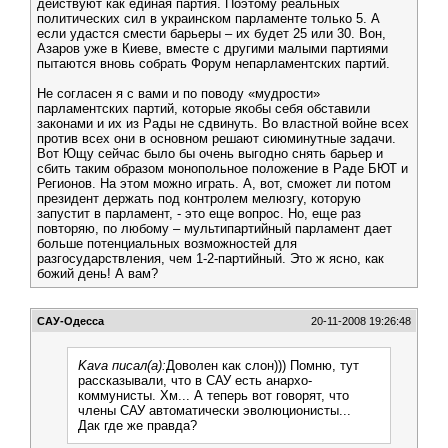
действуют как единая партия. Поэтому реальных
политических сил в украинском парламенте только 5. А
если удастся смести барьеры – их будет 25 или 30. Вон,
Азаров уже в Киеве, вместе с другими малыми партиями
пытаются вновь собрать Форум непарламентских партий.
Не согласен я с вами и по поводу «мудрости»
парламентских партий, которые якобы себя обставили
законами и их из Рады не сдвинуть. Во властной войне всех
против всех они в основном решают сиюминутные задачи.
Вот Ющу сейчас было бы очень выгодно снять барьер и
сбить таким образом монопольное положение в Раде БЮТ и
Регионов. На этом можно играть. А, вот, сможет ли потом
президент держать под контролем мелюзгу, которую
запустит в парламент, - это еще вопрос. Но, еще раз
повторяю, по любому – мультипартийный парламент дает
больше потенциальных возможностей для
разгосударствления, чем 1-2-партийный. Это ж ясно, как
божий день! А вам?
САУ-Одесса
20-11-2008 19:26:48
Kava писал(а):
Доволен как слон))) Помню, тут
рассказывали, что в САУ есть анархо-
коммунисты. Хм... А теперь вот говорят, что
члены САУ автоматически эволюционисты...
Дак где же правда?