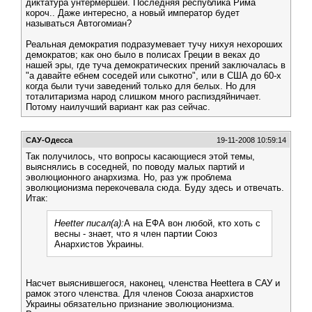
диктатура унтермершей. Последняя республика Рима
короч.. Даже интересно, а новый император будет
называться Автогомиан?
Реальная демократия подразумевает тучу нихуя нехороших
демократов; как оно было в полисах Греции в веках до
нашей эры, где туча демократических прений заключалась в
"а давайте ебнем соседей или сыкотно", или в США до 60-х
когда были тучи заведений только для белых. Но для
тоталитаризма народ слишком много распиздяйничает.
Потому наилучший вариант как раз сейчас.
САУ-Одесса
19-11-2008 10:59:14
Так получилось, что вопросы касающиеся этой темы,
выяснялись в соседней, по поводу малых партий и
эволюционного анархизма. Но, раз уж проблема
эволюционизма перекочевала сюда. Буду здесь и отвечать.
Итак:
Heetter писал(а):
А на ЕФА вон любой, кто хоть с
весны - знает, что я член партии Союз
Анархистов Украины.
Насчет выяснившегося, наконец, членства Heetterа в САУ и
рамок этого членства. Для членов Союза анархистов
Украины обязательно признание эволюционизма.