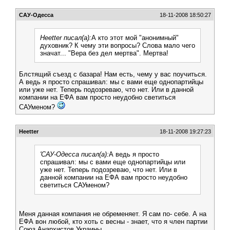
САУ-Одесса
18-11-2008 18:50:27
Heetter писал(а):
А кто этот мой "анонимный"
духовник? К чему эти вопросы? Слова мало чего
значат... "Вера без дел мертва". Мертва!
Блстящий съезд с базара! Нам есть, чему у вас поучиться.
А ведь я просто спрашивал: мы с вами еще однопартийцы
или уже нет. Теперь подозреваю, что нет. Или в данной
компании на ЕФА вам просто неудобно светиться
САУменом?
Heetter
18-11-2008 19:27:23
'САУ-Одесса писал(а):
А ведь я просто
спрашивал: мы с вами еще однопартийцы или
уже нет. Теперь подозреваю, что нет. Или в
данной компании на ЕФА вам просто неудобно
светиться САУменом?
Меня данная компания не обременяет. Я сам по- себе. А на
ЕФА вон любой, кто хоть с весны - знает, что я член партии
Союз Анархистов Украины.