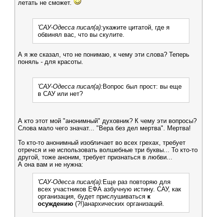
летать не сможет.
'САУ-Одесса писал(а):
укажите цитатой, где я
обвинял вас, что вы скулите.
А я же сказал, что не понимаю, к чему эти слова? Теперь
поняль - для красоты.
'САУ-Одесса писал(а):
Вопрос был прост: вы еще
в САУ или нет?
А кто этот мой "анонимный" духовник? К чему эти вопросы?
Слова мало чего значат... "Вера без дел мертва". Мертва!
То кто-то анонимный изобличает во всех грехах, требует
отречся и не использовать волшебные три буквы... То кто-то
другой, тоже аноним, требует признаться в любви...
А она вам и не нужна:
'САУ-Одесса писал(а):
Еще раз повторяю для
всех участников ЕФА азбучную истину. САУ, как
организация, будет прислушиваться
к
осуждению
(?!)анархических организаций.