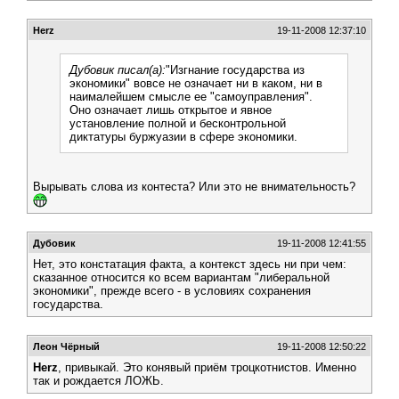
Herz
19-11-2008 12:37:10
Дубовик писал(а):
"Изгнание государства из
экономики" вовсе не означает ни в каком, ни в
наималейшем смысле ее "самоуправления".
Оно означает лишь открытое и явное
установление полной и бесконтрольной
диктатуры буржуазии в сфере экономики.
Вырывать слова из контеста? Или это не внимательность?
Дубовик
19-11-2008 12:41:55
Нет, это констатация факта, а контекст здесь ни при чем:
сказанное относится ко всем вариантам "либеральной
экономики", прежде всего - в условиях сохранения
государства.
Леон Чёрный
19-11-2008 12:50:22
Herz
, привыкай. Это конявый приём троцкотнистов. Именно
так и рождается ЛОЖЬ.