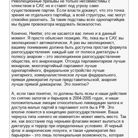
Революционные призывы не только несовместимы с
членством в САУ, но и ставят под угрозу само
существование партии. Если власти докажут, что это точка
зрения не отдельного партийца, а всей структуры, нас могут
спокойно разогнать. За такие подставы всех однопартийцев
мы будем провокатора мордовать безжалостно.
Конечно, Heetter, это не касается вас лично и в данный
момент. Я просто объяснил позицию. Но, пока вы в САУ, вы
эволюционист автоматически. А раз вы эволюционист,
вашему пониманию должна быть доступна простая формула
разгосударствления: каждый шаг от полюса диктатуры к
полюсу анархии – это эволюционное разгосударствление
общества, его анархизация. Отсюда парламентаризм лучше
монархии, многопартийный парламент лучше
однопартийного, федеральное устройство лучше
унитарного, коммуналистическое лучше федерального,
прямая демократия лучше представительской, анархия
лучше прямой демократии. Это понятно?
А, если таки понятно, то должны быть ясны и наши действия
по снятию залогов и барьеров в 2004-2005 годах, и наши
положительные эмоции относительно ликвидации залога и
доступа малых партий в парламент хотя бы в РФ. Это
вполне ложится в концепцию разгосударствления. Ваша
чернуха типа «ничего не изменится» может иметь место. Так
же, как восстание под черными флагами может вылиться в
диктатуру и террор при определенных условиях. И черный
флаг и анархические лозунги, и такая «демократия без
барьеров» - это лишь потенциальная возможность, которая