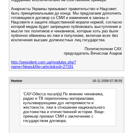
Анархисты Украины призывают правительство и Нацсовет
быть принципиальными до конца. Мы предлагаем дополнить
готовящиеся договор со СМИ и изменения в законы о
Нацсовете и защите общественной морали нормой, согласно
которой медиа будет запрещено публиковать выступления и
мысли тех политиков и чиновников, которые хоть раз были
публично обвинены во лжи и популизме, включая всех без
исключения высших должностных лиц государства.
Политисполком САУ,
председатель Вячеслав Азаров
http://president.com.ua/modules.php?
name=News&file=article&sid=27191
Heetter
18-11-2008 07:38:59
'САУ-Одесса писал(а):
По мнению чиновника,
радио и ТВ переполнены материалами,
культивирующими дух нетерпимости и
жестокости, лжи в отношении национального
достоинства и отечественной истории. Вице-
премьер призвал СМИ к заключению с
государством договора,