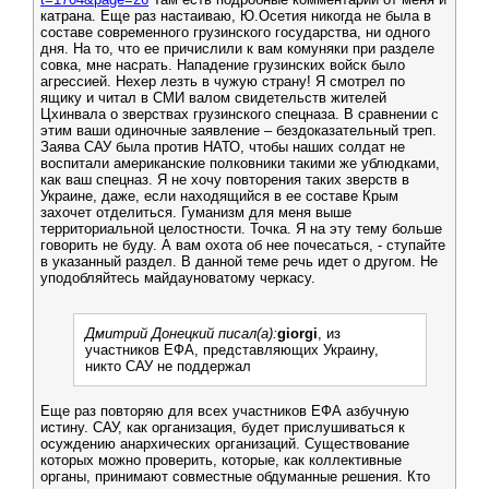
катрана. Еще раз настаиваю, Ю.Осетия никогда не была в
составе современного грузинского государства, ни одного
дня. На то, что ее причислили к вам комуняки при разделе
совка, мне насрать. Нападение грузинских войск было
агрессией. Нехер лезть в чужую страну! Я смотрел по
ящику и читал в СМИ валом свидетельств жителей
Цхинвала о зверствах грузинского спецназа. В сравнении с
этим ваши одиночные заявление – бездоказательный треп.
Заява САУ была против НАТО, чтобы наших солдат не
воспитали американские полковники такими же ублюдками,
как ваш спецназ. Я не хочу повторения таких зверств в
Украине, даже, если находящийся в ее составе Крым
захочет отделиться. Гуманизм для меня выше
территориальной целостности. Точка. Я на эту тему больше
говорить не буду. А вам охота об нее почесаться, - ступайте
в указанный раздел. В данной теме речь идет о другом. Не
уподобляйтесь майдауноватому черкасу.
Дмитрий Донецкий писал(а):
giorgi
, из
участников ЕФА, представляющих Украину,
никто САУ не поддержал
Еще раз повторяю для всех участников ЕФА азбучную
истину. САУ, как организация, будет прислушиваться к
осуждению анархических организаций. Существование
которых можно проверить, которые, как коллективные
органы, принимают совместные обдуманные решения. Кто