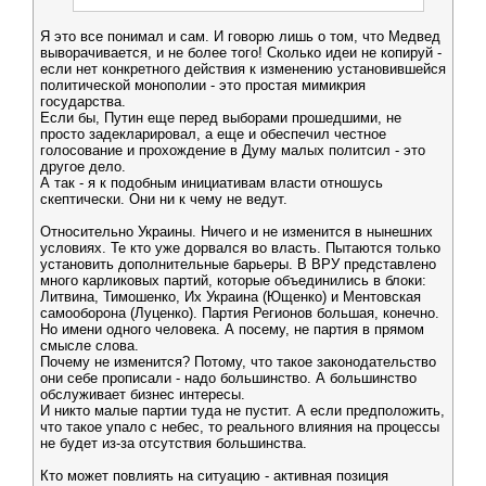
Я это все понимал и сам. И говорю лишь о том, что Медвед
выворачивается, и не более того! Сколько идеи не копируй -
если нет конкретного действия к изменению установившейся
политической монополии - это простая мимикрия
государства.
Если бы, Путин еще перед выборами прошедшими, не
просто задекларировал, а еще и обеспечил честное
голосование и прохождение в Думу малых политсил - это
другое дело.
А так - я к подобным инициативам власти отношусь
скептически. Они ни к чему не ведут.
Относительно Украины. Ничего и не изменится в нынешних
условиях. Те кто уже дорвался во власть. Пытаются только
установить дополнительные барьеры. В ВРУ представлено
много карликовых партий, которые объединились в блоки:
Литвина, Тимошенко, Их Украина (Ющенко) и Ментовская
самооборона (Луценко). Партия Регионов большая, конечно.
Но имени одного человека. А посему, не партия в прямом
смысле слова.
Почему не изменится? Потому, что такое законодательство
они себе прописали - надо большинство. А большинство
обслуживает бизнес интересы.
И никто малые партии туда не пустит. А если предположить,
что такое упало с небес, то реального влияния на процессы
не будет из-за отсутствия большинства.
Кто может повлиять на ситуацию - активная позиция