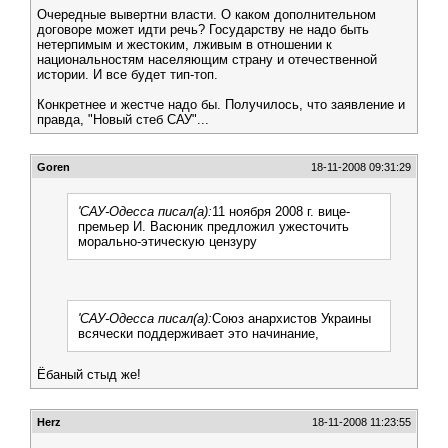
Очередные вывертни власти. О каком дополнительном
договоре может идти речь? Государству не надо быть
нетерпимым и жестоким, лживым в отношении к
национальностям населяющим страну и отечественной
истории. И все будет тип-топ.
Конкретнее и жестче надо бы. Получилось, что заявление и
правда, "Новый стеб САУ"...
Goren
18-11-2008 09:31:29
'САУ-Одесса писал(а):
11 ноября 2008 г. вице-
премьер И. Васюник предложил ужесточить
морально-этическую цензуру
'САУ-Одесса писал(а):
Союз анархистов Украины
всячески поддерживает это начинание,
Ёбаный стыд же!
Herz
18-11-2008 11:23:55