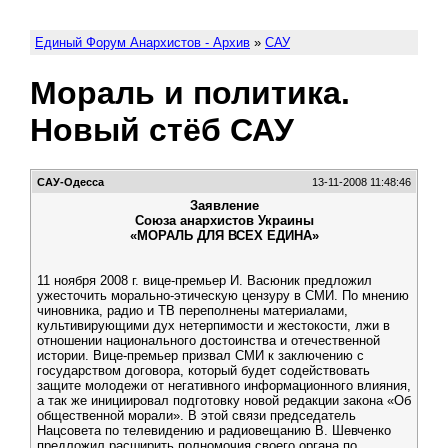
Единый Форум Анархистов - Архив
»
САУ
Мораль и политика.
Новый стёб САУ
САУ-Одесса
13-11-2008 11:48:46
Заявление
Союза анархистов Украины
«МОРАЛЬ ДЛЯ ВСЕХ ЕДИНА»
11 ноября 2008 г. вице-премьер И. Васюник предложил
ужесточить морально-этическую цензуру в СМИ. По мнению
чиновника, радио и ТВ переполнены материалами,
культивирующими дух нетерпимости и жестокости, лжи в
отношении национального достоинства и отечественной
истории. Вице-премьер призвал СМИ к заключению с
государством договора, который будет содействовать
защите молодежи от негативного информационного влияния,
а так же инициировал подготовку новой редакции закона «Об
общественной морали». В этой связи председатель
Нацсовета по телевидению и радиовещанию В. Шевченко
предложил расширить полномочия своего органа по