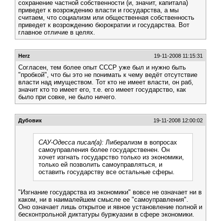
сохранение частной собственности (и, значит, капитала)
приведет к возрождению власти и государства, а мы
считаем, что социализм или общественная собственность
приведет к возрождению бюрократии и государства. Вот
главное отличие в целях.
Herz
19-11-2008 11:15:31
Согласен, тем более опыт СССР уже был и нужно быть
"пробкой", что бы это не понимать к чему ведёт отсутствие
власти над имуществом. Тот кто не имеет власти, он раб,
значит кто то имеет его, т.е. его имеет государство, как
было при совке, не было ничего.
Дубовик
19-11-2008 12:00:02
САУ-Одесса писал(а):
Либерализм в вопросах
самоуправления более государственен. Он
хочет изгнать государство только из экономики,
только ей позволить самоуправляться, и
оставить государству все остальные сферы.
"Изгнание государства из экономики" вовсе не означает ни в
каком, ни в наималейшем смысле ее "самоуправления".
Оно означает лишь открытое и явное установление полной и
бесконтрольной диктатуры буржуазии в сфере экономики.