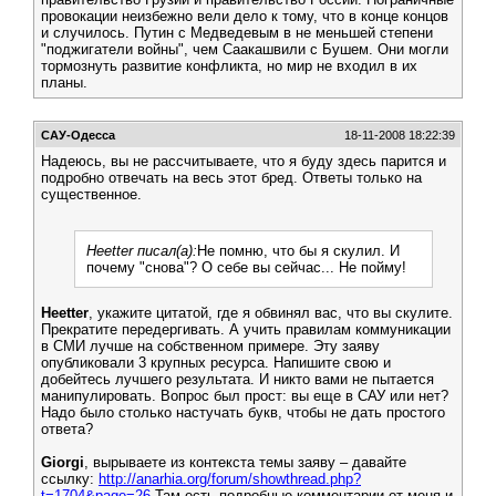
провокации неизбежно вели дело к тому, что в конце концов
и случилось. Путин с Медведевым в не меньшей степени
"поджигатели войны", чем Саакашвили с Бушем. Они могли
тормознуть развитие конфликта, но мир не входил в их
планы.
САУ-Одесса
18-11-2008 18:22:39
Надеюсь, вы не рассчитываете, что я буду здесь парится и
подробно отвечать на весь этот бред. Ответы только на
существенное.
Heetter писал(а):
Не помню, что бы я скулил. И
почему "снова"? О себе вы сейчас... Не пойму!
Heetter
, укажите цитатой, где я обвинял вас, что вы скулите.
Прекратите передергивать. А учить правилам коммуникации
в СМИ лучше на собственном примере. Эту заяву
опубликовали 3 крупных ресурса. Напишите свою и
добейтесь лучшего результата. И никто вами не пытается
манипулировать. Вопрос был прост: вы еще в САУ или нет?
Надо было столько настучать букв, чтобы не дать простого
ответа?
Giorgi
, вырываете из контекста темы заяву – давайте
ссылку:
http://anarhia.org/forum/showthread.php?
t=1704&page=26
Там есть подробные комментарии от меня и