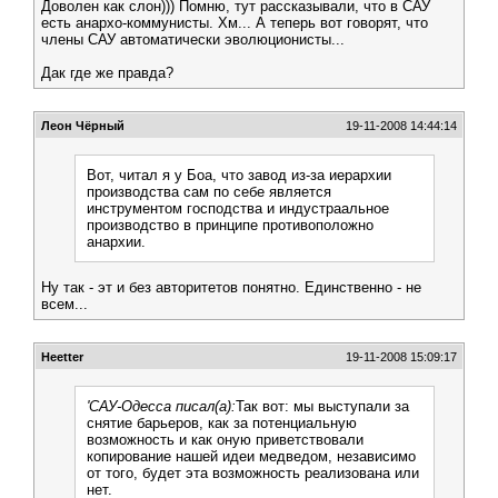
Доволен как слон))) Помню, тут рассказывали, что в САУ
есть анархо-коммунисты. Хм... А теперь вот говорят, что
члены САУ автоматически эволюционисты...
Дак где же правда?
Леон Чёрный
19-11-2008 14:44:14
Вот, читал я у Боа, что завод из-за иерархии
производства сам по себе является
инструментом господства и индустраальное
производство в принципе противоположно
анархии.
Ну так - эт и без авторитетов понятно. Единственно - не
всем...
Heetter
19-11-2008 15:09:17
'САУ-Одесса писал(а):
Так вот: мы выступали за
снятие барьеров, как за потенциальную
возможность и как оную приветствовали
копирование нашей идеи медведом, независимо
от того, будет эта возможность реализована или
нет.