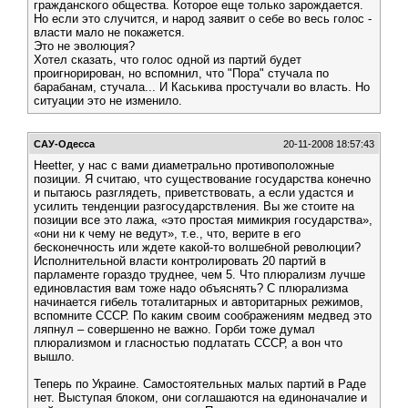
гражданского общества. Которое еще только зарождается.
Но если это случится, и народ заявит о себе во весь голос -
власти мало не покажется.
Это не эволюция?
Хотел сказать, что голос одной из партий будет
проигнорирован, но вспомнил, что "Пора" стучала по
барабанам, стучала... И Каськива простучали во власть. Но
ситуации это не изменило.
САУ-Одесса
20-11-2008 18:57:43
Heetter, у нас с вами диаметрально противоположные
позиции. Я считаю, что существование государства конечно
и пытаюсь разглядеть, приветствовать, а если удастся и
усилить тенденции разгосударствления. Вы же стоите на
позиции все это лажа, «это простая мимикрия государства»,
«они ни к чему не ведут», т.е., что, верите в его
бесконечность или ждете какой-то волшебной революции?
Исполнительной власти контролировать 20 партий в
парламенте гораздо труднее, чем 5. Что плюрализм лучше
единовластия вам тоже надо объяснять? С плюрализма
начинается гибель тоталитарных и авторитарных режимов,
вспомните СССР. По каким своим соображениям медвед это
ляпнул – совершенно не важно. Горби тоже думал
плюрализмом и гласностью подлатать СССР, а вон что
вышло.
Теперь по Украине. Самостоятельных малых партий в Раде
нет. Выступая блоком, они соглашаются на единоначалие и