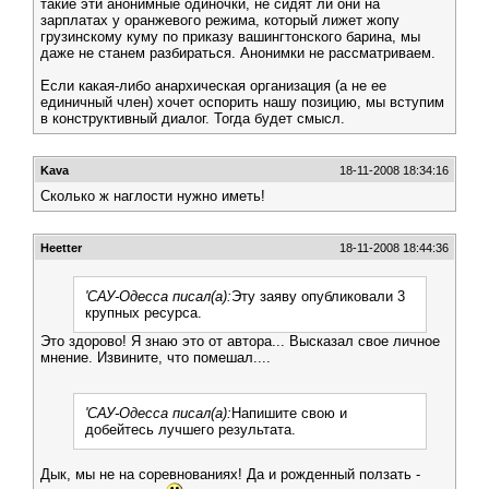
такие эти анонимные одиночки, не сидят ли они на
зарплатах у оранжевого режима, который лижет жопу
грузинскому куму по приказу вашингтонского барина, мы
даже не станем разбираться. Анонимки не рассматриваем.
Если какая-либо анархическая организация (а не ее
единичный член) хочет оспорить нашу позицию, мы вступим
в конструктивный диалог. Тогда будет смысл.
Kava
18-11-2008 18:34:16
Сколько ж наглости нужно иметь!
Heetter
18-11-2008 18:44:36
'САУ-Одесса писал(а):
Эту заяву опубликовали 3
крупных ресурса.
Это здорово! Я знаю это от автора... Высказал свое личное
мнение. Извините, что помешал....
'САУ-Одесса писал(а):
Напишите свою и
добейтесь лучшего результата.
Дык, мы не на соревнованиях! Да и рожденный ползать -