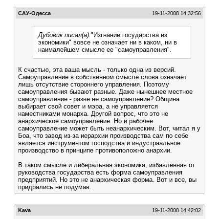
САУ-Одесса
19-11-2008 14:32:56
Дубовик писал(а):
"Изгнание государства из
экономики" вовсе не означает ни в каком, ни в
наималейшем смысле ее "самоуправления".
К счастью, эта ваша мысль - только одна из версий.
Самоуправление в собственном смысле слова означает
лишь отсутствие стороннего управления. Поэтому
самоуправления бывают разные. Даже нынешнее местное
самоуправление - разве не самоуправление? Община
выбирает свой совет и мэра, а не управляется
наместниками монарха. Другой вопрос, что это не
анархическое самоуправление. Но и рабочее
самоуправление может быть неанархическим. Вот, читал я у
Боа, что завод из-за иерархии производства сам по себе
является инструментом господства и индустраальное
производство в принципе противоположно анархии.
В таком смысле и либеральная экономика, избавленная от
руководства государства есть форма самоуправления
предприятий. Но это не анархическая форма. Вот и все, вы
придрались не подумав.
Kava
19-11-2008 14:42:02