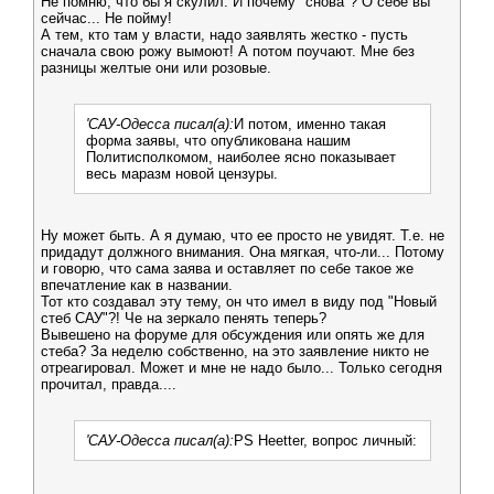
Не помню, что бы я скулил. И почему "снова"? О себе вы
сейчас... Не пойму!
А тем, кто там у власти, надо заявлять жестко - пусть
сначала свою рожу вымоют! А потом поучают. Мне без
разницы желтые они или розовые.
'САУ-Одесса писал(а):
И потом, именно такая
форма заявы, что опубликована нашим
Политисполкомом, наиболее ясно показывает
весь маразм новой цензуры.
Ну может быть. А я думаю, что ее просто не увидят. Т.е. не
придадут должного внимания. Она мягкая, что-ли... Потому
и говорю, что сама заява и оставляет по себе такое же
впечатление как в названии.
Тот кто создавал эту тему, он что имел в виду под "Новый
стеб САУ"?! Че на зеркало пенять теперь?
Вывешено на форуме для обсуждения или опять же для
стеба? За неделю собственно, на это заявление никто не
отреагировал. Может и мне не надо было... Только сегодня
прочитал, правда....
'САУ-Одесса писал(а):
PS Heetter, вопрос личный: