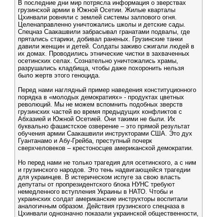
В последние дни мир потрясла информация о зверствах
грузинской армии в Южной Осетии. Жилые кварталы
Цхинвали ровняли с землей системы залпового огня.
Целенаправленно уничтожались школы и детские сады.
Спецназ Саакашвили забрасывал гранатами подвалы, где
прятались старики, добивал раненых. Грузинские танки
давили женщин и детей. Солдаты заживо сжигали людей в
их домах. Проводились этнические чистки в захваченных
осетинских селах. Сознательно уничтожались храмы,
разрушались кладбища, чтобы даже похоронить нельзя
было жертв этого геноцида.
Перед нами наглядный пример наведения конституционного
порядка в «молодых демократиях» - продуктах цветных
революций. Мы не можем вспомнить подобных зверств
грузинских частей во время предыдущих конфликтов с
Абхазией и Южной Осетией. Они такими не были. Их
буквально фашистское озверение – это прямой результат
обучения армии Саакашвили инструкторами США. Это дух
Гуантанамо и Абу-Грейба, преступный почерк
сверхчеловеков – крестоносцев американской демократии.
Но перед нами не только трагедия для осетинского, а с ним
и грузинского народов. Это тень надвигающейся трагедии
для украинцев. В истерическом испуге за свою власть
депутаты от пропрезидентского блока НУНС требуют
немедленного вступления Украины в НАТО. Чтобы и
украинских солдат американские инструкторы воспитали
аналогичным образом. Действия грузинского спецназа в
Цхинвали однозначно показали украинской общественности,