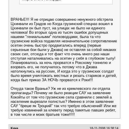
ВРАНЬЕ!!! Я не отрицаю совершенно ненужного обстрела
Цхинвали из Градов но Когда грузинский спецназ вошел в
Цхинвали он был пуст, на улицах не было ни единого
человека! Во вторых одна из тысяч ошибок допущеных
нашеми "гениальными" полководцами, была та что
грузинские войска подавляя незначительное сопротивление
осетин очень быстро продвигались вперед (первые
серьезные бои были у Джава) не оставляя за собой никаких
своих сил, отсюда и тот факт что очень много раз наши
отступая наталкивались на осетин у себя в глубоком тылу!
Планировалось за ночь прорватся к Рокскому тоннелю и
взорвать его, не получилось потому что в Джава
натолкнулись на русских, И когда это у грузинских солдат
было время уничтожать местных и резать стариков и детей,
когда был приказ ЗА НОЧЬ прорватся к Роки!!!
Откуда такое Вранье? Уж не из кремлевского ли отдела
пропаганды? Почему не было реакции САУ на заявление
Кокойты от том что грузинские села сравнили с землей а
население вырезали полнстью? Именно в этом заявлении
САУ "бреше як Троцкий" так что требую обьяснений! Или же
требую извинений за клевету перед памятью павших ребят,
в том числе и моих братьев тоже!!!!!
Kava
18-11-2008 16:38:14