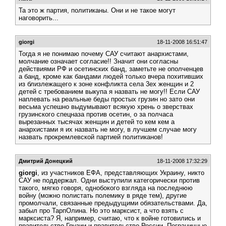
Та это ж партия, политиканы. Они и не такое могут
наговорить...
giorgi
18-11-2008 16:51:47
Тогда я не понимаю почему САУ считают анархистами,
молчание означает согласие!! Значит они согласны
действиями РФ и осетинских банд, заметьте не ополченцев
а банд, кроме как бандами людей только вчера похитивших
из близлежащего к зоне конфликта села 3ех женщин и 2
детей с требованием выкупа я назвать не могу!! Если САУ
наплевать на реальные беды простых грузин но зато они
весьма успешно выдумывают всякую хрень о зверствах
грузинского спецназа против осетин, о за полчаса
вырезанных тысячах женщин и детей то кем кем а
анархистами я их назвать не могу, в лучшем случае могу
назвать прокремлевской партией политиканов!
Дмитрий Донецкий
18-11-2008 17:32:29
giorgi
, из участников ЕФА, представляющих Украину, никто
САУ не поддержал. Одни выступили категорически против
такого, мягко говоря, однобокого взгляда на последнюю
войну (можно полистать полемику в ряде тем), другие
промолчали, связанные предыдущими обязательствами. Да,
забыл про ТарпОлина. Но это марксист, а что взять с
марксиста? Я, например, считаю, что к войне готовились и
правительство Грузии и правительство России. Пограничные