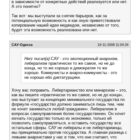
в зависимости от конкретных действий реализуется или нет.
А это понятно?
Так вот: мы выступали за снятие барьеров, как за
потенциальную возможность и как оную приветствовали
копирование нашей идеи медведом, независимо от того,
будет эта возможность реализована или нет.
САУ-Одесса
19-11-2008 11:04:34
Herz писал(а):
САУ - это эволюционный анархизм,
либерализм практически то же самое, но не до
конца, но то же хорошо и демократия то же
хорошо. Коммунисты и анархо-коммунисты - это
не хорошо ибо диктатурщики.
Хочу вас поправить. Либертарианство или минархизм – это,
как вы пишите «практически то же самое, но не до конца»,
оно выступает за концепцию минимального государства по
формуле «государство должно заниматься лишь тем, чем
не хочет заниматься любой гражданин». Либерализм в
вопросах самоуправления более государственен. Он хочет
изгнать государство только из экономики, только ей
позволить самоуправляться, и оставить государству все
остальные сферы. САУ не либералы и не либертарианцы,
мы принципиально против государства. А главная разница с
левыми анархистами у нас в том, что они считают, что