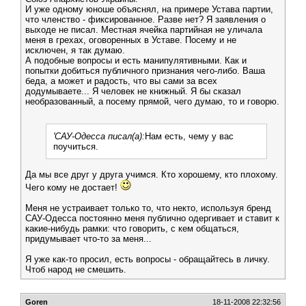
И уже одному юноше объяснял, на примере Устава партии,
что членство - фиксированное. Разве нет? Я заявления о
выходе не писал. Местная ячейка партийная не уличала
меня в грехах, оговоренных в Уставе. Посему и не
исключен, я так думаю.
А подобные вопросы и есть манипулятивными. Как и
попытки добиться публичного признания чего-либо. Ваша
беда, а может и радость, что вы сами за всех
додумываете... Я человек не книжный. Я бы сказал
необразованный, а посему прямой, чего думаю, то и говорю.
'САУ-Одесса писал(а):
Нам есть, чему у вас
поучиться.
Да мы все друг у друга учимся. Кто хорошему, кто плохому.
Чего кому не достает!
Меня не устраивает только то, что некто, используя бренд
САУ-Одесса постоянно меня публично одергивает и ставит к
какие-нибудь рамки: что говорить, с кем общаться,
придумывает что-то за меня...
Я уже как-то просил, есть вопросы - обращайтесь в личку.
Чтоб народ не смешить.
Goren
18-11-2008 22:32:56