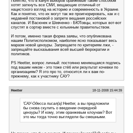
Понятно, что в канун выборов оранжевые таким способом
хотят заткнуть все СМИ, вещающие отличный от
нацистского взгляд на историю и современность в Украине.
Как и понятно, что их могут так же проигнорировать, как и с
недавней постановой о запрете вещания российских
каналов. И Васюнек и Шевченко - БЮТовцы, которых вот-вот
спустят в сортир вместе с юлькиным правительством.
И потом, именно такая форма заявы, что опубликована
нашим Политисполкомом, наиболее ясно показывает весь
маразм новой цензуры. Запрещаете по критериям лжи, -
запрещайте высказывания всей высшей бюрократии и
политиков.
PS Heetter, вопрос личный: постоянно меняющаяся подпись
под вашим ником - это тоже стёб или результат кочевки по
организациям? Я это про то, относится ли к вам по-
прежнему, как к участнику САУ?
Heetter
18-11-2008 15:44:39
'САУ-Одесса писал(а):
Heetter, а вы предложили
бы снова скулить о введении очередной
цензуры? И кому, этим оранжевым клоунам? Вот
это мы тогда точно выглядели бы смешными.