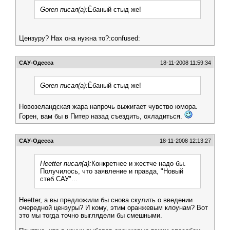
Goren писал(а):
Ёбаный стыд же!
Цензуру? Нах она нужна то?:confused:
САУ-Одесса
18-11-2008 11:59:34
Goren писал(а):
Ёбаный стыд же!
Новозеландская жара напрочь выжигает чувство юмора.
Горен, вам бы в Питер назад съездить, охладиться.
САУ-Одесса
18-11-2008 12:13:27
Heetter писал(а):
Конкретнее и жестче надо бы.
Получилось, что заявление и правда, "Новый
стеб САУ"...
Heetter, а вы предложили бы снова скулить о введении
очередной цензуры? И кому, этим оранжевым клоунам? Вот
это мы тогда точно выглядели бы смешными.