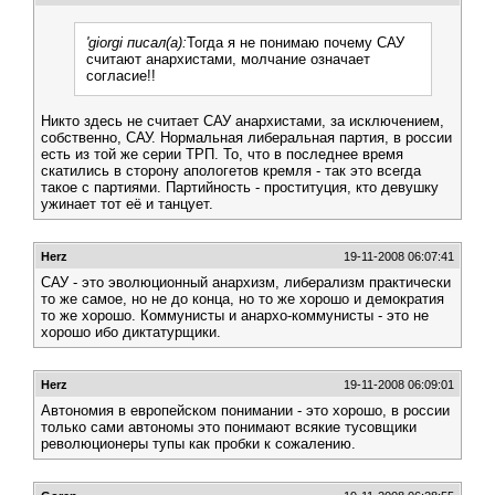
'giorgi писал(а):
Тогда я не понимаю почему САУ
считают анархистами, молчание означает
согласие!!
Никто здесь не считает САУ анархистами, за исключением,
собственно, САУ. Нормальная либеральная партия, в россии
есть из той же серии ТРП. То, что в последнее время
скатились в сторону апологетов кремля - так это всегда
такое с партиями. Партийность - проституция, кто девушку
ужинает тот её и танцует.
Herz
19-11-2008 06:07:41
САУ - это эволюционный анархизм, либерализм практически
то же самое, но не до конца, но то же хорошо и демократия
то же хорошо. Коммунисты и анархо-коммунисты - это не
хорошо ибо диктатурщики.
Herz
19-11-2008 06:09:01
Автономия в европейском понимании - это хорошо, в россии
только сами автономы это понимают всякие тусовщики
революционеры тупы как пробки к сожалению.