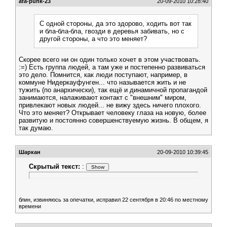
afa-punk-23
20-09-2010 10:28:40
С одной стороны, да это здорово, ходить вот так
и бла-бла-бла, гвозди в деревья забивать, но с
другой стороны, а что это меняет?
Скорее всего ни он один только хочет в этом участвовать.
:=) Есть группа людей, а там уже и постепенно развиваться
это дело. Помнится, как люди поступают, например, в
коммуне Нидеркауфунген... что называется жить и не
тужить (по анархически), так ещё и динамичной пропагандой
занимаются, налаживают контакт с "внешним" миром,
привлекают новых людей... не вижу здесь ничего плохого.
Что это меняет? Открывает человеку глаза на новую, более
развитую и постоянно совершенствуемую жизнь. В общем, я
так думаю.
Шаркан
20-09-2010 10:39:45
Скрытый текст:
:
блин, извиняюсь за опечатки, исправил 22 сентября в 20:46 по местному
времени