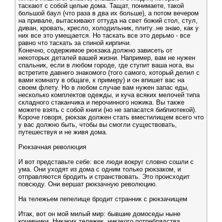
таскают с собой целые дома. Тащат, понимаете, такой
большой баул (что раза в два их больше), а потом вечером
на привале, вытаскивают оттуда на свет божий стол, стул,
диван, кровать, кресло, холодильник, плиту..не знаю, как у
них все это умещается. Но таскать все это дерьмо - все
равно что таскать за спиной кирпичи.
Конечно, содержимое рюкзака должно зависеть от
некоторых деталей вашей жизни. Например, вам не нужен
спальник, если в любом городе, где ступит ваша нога, вы
встретите давнего знакомого (того самого, который делил с
вами комнату в общаге, к примеру) и он впишет вас на
своем флету. Но в любом случае вам нужен запас еды,
несколько комплектов одежды, и куча всяких мелочей типа
складного стаканчика и перочинного ножика. Вы также
можете взять с собой книги (но не запасатся библиотекой).
Короче говоря, рюкзак должен стать вместилищем всего что
у вас должно быть, чтобы вы смогли существовать,
путешествуя и не живя дома.
Рюкзачная революция
И вот представьте себе: все люди вокруг словно сошли с
ума. Они уходят из дома с одним только рюкзаком, и
отправляются бродить и странствовать. Это происходит
повсюду. Они вершат рюкзачную революцию.
На тележьем пепелище бродит странник с рюкзачищем
Итак, вот он мой милый мир: бывшие домоседы ныне
кочевники. Никаких тележек, никакого потреблядства,