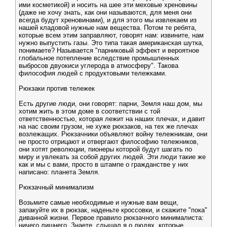
ими косметикой) и носить на шее эти меховые хреновины
(даже не хочу знать, как они называются, для меня они
всегда будут хреновинами), и для этого мы извлекаем из
нашей кладовой нужные нам вещества. Потом те ребята,
которые всем этим заправляют, говорят нам: извините, нам
нужно выпустить газы. Это типа такая американская шутка,
понимаете? Называется "парниковый эффект и вероятное
глобальное потепление вследствие промышленных
выбросов двуокиси углерода в атмосферу". Такова
философия людей с продуктовыми тележками.
Рюкзаки против тележек
Есть другие люди, они говорят: парни, Земля наш дом, мы
хотим жить в этом доме в соответствии с той
ответственностью, которая лежит на наших плечах, и давит
на нас своим грузом, не хуже рюкзаков, на тех же плечах
возлежащих. Рюкзачники объявляют войну тележникам, они
не просто отрицают и отвергают философию тележников,
они хотят революции, пионеры которой будут шагать по
миру и увлекать за собой других людей. Эти люди такие же
как и мы с вами, просто в штампе о гражданстве у них
написано: планета Земля.
Рюкзачный минимализм
Возьмите самые необходимые и нужные вам вещи,
запакуйте их в рюкзак, наденьте кроссовки, и скажите "пока"
диванной жизни. Первое правило рюкзачного минималиста:
ничего лишнего. Знаете, слышал я о людях, которые