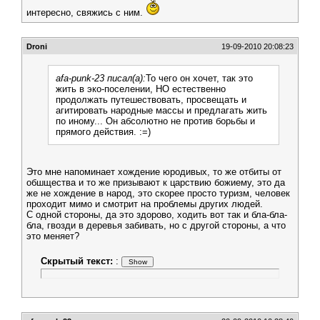
интересно, свяжись с ним.
Droni
19-09-2010 20:08:23
afa-punk-23 писал(а):
То чего он хочет, так это
жить в эко-поселении, НО естественно
продолжать путешествовать, просвещать и
агитировать народные массы и предлагать жить
по иному... Он абсолютно не против борьбы и
прямого действия. :=)
Это мне напоминает хождение юродивых, то же отбиты от
обшщества и то же призывают к царствию божиему, это да
же не хождение в народ, это скорее просто туризм, человек
проходит мимо и смотрит на проблемы других людей.
С одной стороны, да это здорово, ходить вот так и бла-бла-
бла, гвозди в деревья забивать, но с другой стороны, а что
это меняет?
Скрытый текст:
: