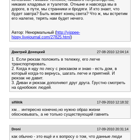
никаких кладовых и туалетов. Отныне и навсегда мы в
дороге, в пути, мы странники и бродяги. И кто знает, что
будет завтра? Быть может конец света? Что ж, мы встретим
его налегке, терять нам будет нечего.
Автор: Ненормальный (
http://yippee-
hippy.livejournal.com/27825.html
)
Дмитрий Донецкий
27-08-2010 12:04:14
1. Если рюкзак положить в тележку, его легче
транспортировать.
2. Когда я иду по лесу с рюкзаком и знаю - есть дом, в
который когда-то вернусь, шагать легче и приятней. И
рюкзак не давит.
3. Диван и рюкзак дополняют друг друга. Грустно смотреть
на однобоких людей.
sifilitik
17-09-2010 12:18:32
хм... интересно конечно,но нужно образ жизни
обосновывать, а не только существующий гавнить
Droni
17-09-2010 20:31:14
как обычно - это ещё и к вопросу о том, что данные люди