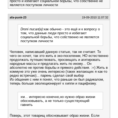
просто и избегают социальной борьбы, что собственно не
является поступком личности
afa-punk-23
19-09-2010 11:07:32
Droni писал(а):
как обычно - это ещё и к вопросу о
том, что данные люди просто и избегают
социальной борьбы, что собственно не является
поступком личности
Человек, написавший данную статью, так не считает. То
чего он хочет, так это жить в эко-поселении, НО естественно
продолжать путешествовать, просвещать и агитировать
народные массы и предлагать жить по иному... Он
абсолютно не против борьбы и прямого действия. :=) Жить в
коммуне это уже очень интересно (таких желающих я как-то
редко встречаю)... парень сделал свой выбор
Из общения с ним я понял, что раньше он был радикалом,
теперь больше эволюционирует к хиппи и пацифизму.
хм... интересно конечно,но нужно образ жизни
обосновывать, а не только существующий
гавнить
Поверь, этот товарищ обосновывает образ жизни. Если