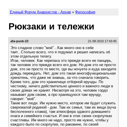
Единый Форум Анархистов - Архив
»
Философия
Рюкзаки и тележки
afa-punk-23
21-08-2010 17:43:45
Это сладкое слово "моё"...Как много оно в себе
таит...Столько всего, что я подумал и решил написать об
этом отдельную телегу.
Итак, человек. Как черепаха это прежде всего ее панцирь,
так человек это прежде всего его дом. Но дом это не просто
дом, это не просто то место, где вы ночуете и куда заходите
дождь переждать. Нет, дом это такая многофункциональная
хренотень, что даже не знаешь, за что сначала говорить.
Кроме того, дом это хранилище отборной ерунды. По
честному, ничего действительно ценного и важного люди в
своих домах не хранят. Несмотря на это, человек гордо
называет дом своим, а про хранящуюся там ерунду,
говорит: "моё".
Такие вот люди. Им нужно место, которое им будет служить
сверхмалой родиной - дом. Там их семья, там их вещи (куча
бесполезного хлама), там атмосфера эдакого домашнего
очага и семейного счастья. И они в этих своих скорлупках
счастливы. Им много не надо, просто им нужно, чтобы у
каждого было по скорлупке, по раковине, по своей