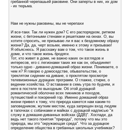
гребанной черепашьей раковине. Они заперты в них, их дом
- их тюрьма.
Нам не нужны раковины, мы не черепахи
И все-таки. Так ли нужен дом? С его распорядком, ритмом
жизни, с бетонными стенами и решетками на окнах. О, вы
хотите спросить, не призываю ли я вас к бездомному образу
жизни? Да, да, черт возьми, именно к этому и призываю!
Я объяснюсь. Я расскажу вам о том, что такое жизнь в
доме, и что такое жизнь бродяги.
Тот, кто живет в доме, не важно каких он взглядов и
интересов, его с легионами таких же как он, объединяет
только одно - диванно-домашний образ жизни. Понимаете, о
чем я? Я говорю о домоседстве, обывательстве, о
треклятом сидении на диване, о проклятом просмотре
телевизионных дурацких программ. О глажке, стирке, о
ведении хозяйства. О вставании в семь утра по будням, и
неге в постеле по выходным. Об этой дурацкой
романтической оболочке всех пикников и походов,
путешествий и покорений гор. Именно домашний образ
жизни привел к тому, что природа кажется нам каким-то
заповедником, жутким местом, куда запрещен вход людям
в тапочках с собачками и майках с дурацкой надписью "я
служу в домашне-диванных войсках (ДДВ)". Хоспади, да
ведь нет такого понятия "природа", потому что мы это
природа, мы это "окружающая среда". Что за дурацкое
определение общества в гребанных школьных учебниках?