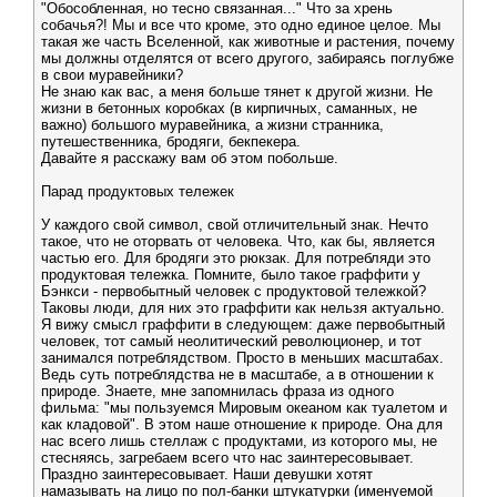
"Обособленная, но тесно связанная..." Что за хрень
собачья?! Мы и все что кроме, это одно единое целое. Мы
такая же часть Вселенной, как животные и растения, почему
мы должны отделятся от всего другого, забираясь поглубже
в свои муравейники?
Не знаю как вас, а меня больше тянет к другой жизни. Не
жизни в бетонных коробках (в кирпичных, саманных, не
важно) большого муравейника, а жизни странника,
путешественника, бродяги, бекпекера.
Давайте я расскажу вам об этом побольше.
Парад продуктовых тележек
У каждого свой символ, свой отличительный знак. Нечто
такое, что не оторвать от человека. Что, как бы, является
частью его. Для бродяги это рюкзак. Для потребляди это
продуктовая тележка. Помните, было такое граффити у
Бэнкси - первобытный человек с продуктовой тележкой?
Таковы люди, для них это граффити как нельзя актуально.
Я вижу смысл граффити в следующем: даже первобытный
человек, тот самый неолитический революционер, и тот
занимался потреблядством. Просто в меньших масштабах.
Ведь суть потреблядства не в масштабе, а в отношении к
природе. Знаете, мне запомнилась фраза из одного
фильма: "мы пользуемся Мировым океаном как туалетом и
как кладовой". В этом наше отношение к природе. Она для
нас всего лишь стеллаж с продуктами, из которого мы, не
стесняясь, загребаем всего что нас заинтересовывает.
Праздно заинтересовывает. Наши девушки хотят
намазывать на лицо по пол-банки штукатурки (именуемой