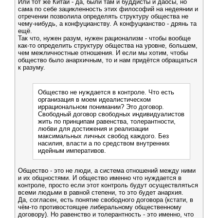
Или тот же Китай - да, были там и буддисты и даосы, но
сама по себе зацикленность этих философий на недеянии и
отречении позволила определять структуру общества не
чему-нибудь, а конфуцианству. А конфуцианство - дрянь та
ещё.
Так что, нужен разум, нужен рационализм - чтобы вообще
как-то определить структуру общества на уровне, большем,
чем межличностные отношения. И если мы хотим, чтобы
общество было анархичным, то и нам придётся обращаться
к разуму.
Общество не нуждается в контроле. Что есть
организация в моем идеалистическом
иррациональном понимании? Это договор.
Свободный договор свободных индивидуалистов
жить по принципам равенства, толерантности,
любви для достижения и реализации
максимальных личных свобод каждого. Без
насилия, власти а по средством внутренних
идейным императивов.
Общество - это не люди, а система отношений между ними
и их общностями. И общество именно что нуждается в
контроле, просто если этот контроль будут осуществляться
всеми людьми в равной степени, то это будет анархия.
Да, согласен, есть понятие свободного договора (кстати, в
чём-то противостоящее либеральному общественному
договору). Но равенство и толерантность - это именно, что