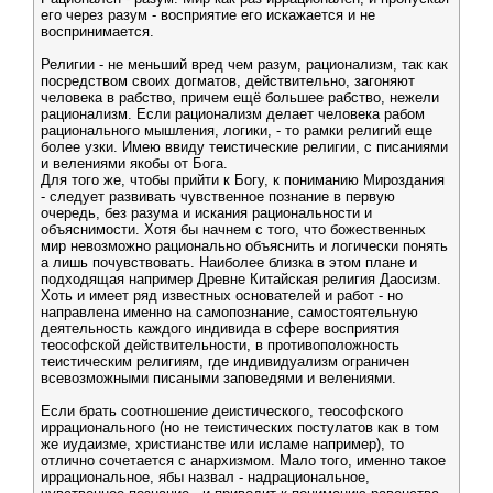
его через разум - восприятие его искажается и не
воспринимается.
Религии - не меньший вред чем разум, рационализм, так как
посредством своих догматов, действительно, загоняют
человека в рабство, причем ещё большее рабство, нежели
рационализм. Если рационализм делает человека рабом
рационального мышления, логики, - то рамки религий еще
более узки. Имею ввиду теистические религии, с писаниями
и велениями якобы от Бога.
Для того же, чтобы прийти к Богу, к пониманию Мироздания
- следует развивать чувственное познание в первую
очередь, без разума и искания рациональности и
объяснимости. Хотя бы начнем с того, что божественных
мир невозможно рационально объяснить и логически понять
а лишь почувствовать. Наиболее близка в этом плане и
подходящая например Древне Китайская религия Даосизм.
Хоть и имеет ряд известных основателей и работ - но
направлена именно на самопознание, самостоятельную
деятельность каждого индивида в сфере восприятия
теософской действительности, в противоположность
теистическим религиям, где индивидуализм ограничен
всевозможными писаными заповедями и велениями.
Если брать соотношение деистического, теософского
иррационального (но не теистических постулатов как в том
же иудаизме, христианстве или исламе например), то
отлично сочетается с анархизмом. Мало того, именно такое
иррациональное, ябы назвал - надрациональное,