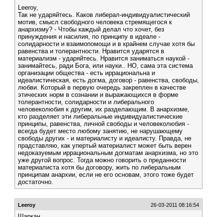
Leeroy,
Так не ударяйтесь. Каков либерал-индивидуалистический
мотив, смысл свободного человека стремящегося к
анархизму? - Чтобы каждый делал что хочет, без
принуждения и насилия, по принципу в идеале -
солидарности и взаимопомощи и в крайнем случае хотя бы
равенства и толерантности. Нравится ударятся в
материализм - ударяйтесь. Нравится заниматься наукой -
занимайтесь, ради Бога, или науки.. НО, сама эта система
организации общества - есть иррациональна и
идеалистическая, есть догма, договор - равенства, свободы,
любви. Который в первую очередь закреплен в качестве
этических норм в сознании и выражающихся в форме
толерантности, солидарности и либерального
человеколюбия к другим, их разделающим. В анархизме,
кто разделяет эти либеральные индивидуалистические
принципы, равенства, личной свободы и человеколюбия -
всегда будет место любому занятию, не нарушающему
свободы других - и материалисту и идеалисту. Правда, не
прадставляю, как упертый материалист может быть верен
недоказуемым иррациональным догматам анархизма, но это
уже другой вопрос. Тогда можно говорить о преданности
материалиста хотя бы договору, жить по либеральным
принципам анархии, если не его основам, этого тоже будет
достаточно.
Leeroy
26-03-2011 08:16:54
Шаркан.