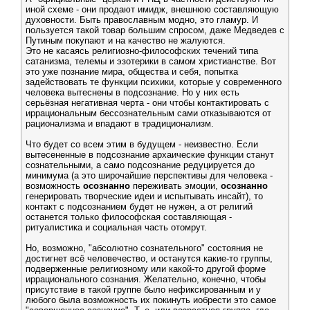
иной схеме - они продают имидж, внешнюю составляющую
духовности. Быть православным модно, это гламур. И
пользуется такой товар большим спросом, даже Медведев с
Путиным покупают и на качество не жалуются.
Это не касаясь религиозно-философских течений типа
сатанизма, телемы и эзотерики в самом христианстве. Вот
это уже познание мира, общества и себя, попытка
задействовать те функции психики, которые у современного
человека вытеснены в подсознание. Но у них есть
серьёзная негативная черта - они чтобы контактировать с
иррациональным бессознательным сами отказываются от
рационализма и впадают в традиционализм.
Что будет со всем этим в будущем - неизвестно. Если
вытесененные в подсознание архаические функции станут
сознательными, а само подсознание редуцируется до
минимума (а это широчайшие перспективы для человека -
возможность
осознанно
переживать эмоции,
осознанно
генерировать творческие идеи и испытывать инсайт), то
контакт с подсознанием будет не нужен, а от религий
останется только философская составляющая -
ритуалистика и социальная часть отомрут.
Но, возможно, "абсолютно сознательного" состояния не
достигнет всё человечество, и останутся какие-то группы,
подверженные религиозному или какой-то другой форме
иррационального сознания. Желательно, конечно, чтобы
присутствие в такой группе было нефиксированным и у
любого была возможность их покинуть иобрести это самое