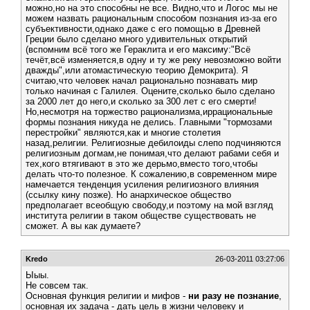
можно,но на это способны не все. Видно,что и Логос мы не
можем назвать рациональным способом познания из-за его
субъективности,однако даже с его помощью в Древней
Греции было сделано много удивительных открытий
(вспомним всё того же Гераклита и его максиму:"Всё
течёт,всё изменяется,в одну и ту же реку невозможно войти
дважды",или атомастическую теорию Демокрита). Я
считаю,что человек начал рационально познавать мир
только начиная с Галилея. Оцените,сколько было сделано
за 2000 лет до него,и сколько за 300 лет с его смерти!
Но,несмотря на торжество рационализма,иррациональные
формы познания никуда не делись. Главными "тормозами
перестройки" являются,как и многие столетия
назад,религии. Религиозные дебилоиды слепо подчиняются
религиозным догмам,не понимая,что делают рабами себя и
тех,кого втягивают в это же дерьмо,вместо того,чтобы
делать что-то полезное. К сожалению,в современном мире
намечается тенденция усиления религиозного влияния
(ссылку кину позже). Но анархическое общество
предполагает всеобщую свободу,и поэтому на мой взгляд
института религии в таком обществе существовать не
сможет. А вы как думаете?
Kredo
26-03-2011 03:27:06
Ыыы.
Не совсем так.
Основная функция религии и мифов -
ни разу не познание
,
основная их задача - дать цель в жизни человеку и