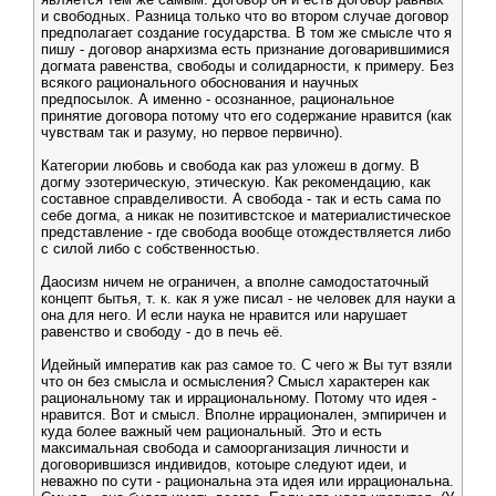
и свободных. Разница только что во втором случае договор
предполагает создание государства. В том же смысле что я
пишу - договор анархизма есть признание договарившимися
догмата равенства, свободы и солидарности, к примеру. Без
всякого рационального обоснования и научных
предпосылок. А именно - осознанное, рациональное
принятие договора потому что его содержание нравится (как
чувствам так и разуму, но первое первично).
Категории любовь и свобода как раз уложеш в догму. В
догму эзотерическую, этическую. Как рекомендацию, как
составное справделивости. А свобода - так и есть сама по
себе догма, а никак не позитивстское и материалистическое
представление - где свобода вообще отождествляется либо
с силой либо с собственностью.
Даосизм ничем не ограничен, а вполне самодостаточный
концепт бытья, т. к. как я уже писал - не человек для науки а
она для него. И если наука не нравится или нарушает
равенство и свободу - до в печь её.
Идейный императив как раз самое то. С чего ж Вы тут взяли
что он без смысла и осмысления? Смысл характерен как
рациональному так и иррациональному. Потому что идея -
нравится. Вот и смысл. Вполне иррационален, эмпиричен и
куда более важный чем рациональный. Это и есть
максимальная свобода и самоорганизация личности и
договорившизся индивидов, котоыре следуют идеи, и
неважно по сути - рациональна эта идея или иррациональна.