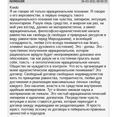
NORDGER
26-03-2011 08:09:33
Kredo
Я не говорю об только иррациональном познании. Я говорю
о его верховенстве, в первую очередть такого
иррационального познания как чувства, эмпиризм, интуиция,
волюнтаризм. Разум лишь средство, и анархия как раз, на
мой уже взгляд, далеко не материалистична, а имеет
иррациональные, философско-идеалистические начала
равенства как свободы (в свободах и природных ресурсов в
виду равенством перед Мирозданием), и всеобщей
солидарность, любви (что всегда понимается как благо,
элемент высшего духовного состояния). Это - догмы. Это -
чувственно полученное иррациональное, которое
рационально врядли будет неопровержимо доказано или
обосновано, так как разум не в состоянии прыгать выше
себя, тоесть - в онтологическое иррациональное начало.
Общество не нуждается в контроле. Что есть организация в
моем идеалистическом иррациональном понимании? Это
договор. Свободный договор свободных индивидуалистов
жить по принципам равенства, толерантности, любви для
достижения и реализации максимальных личных свобод
каждого. Без насилия, власти а по средством внутренних
идейным императивов. Тут и близко никакая наука и
материализм не лежали. Это чистый иррационалистический
эмпиризм и идеализм, догматизм. Посредством чувств,
интуиции и волю ставится догма, которая переходит в
договор между индивидами ее разделяющими. Я просто
юрист, поэтому исхожу из договора и либерально-правовых
ценностей и подходов.