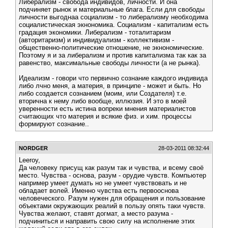
Либерализм - свобода индивидов, личности. И она
подчиняет рынок и материальные блага. Если для свободы
личности выгоднаа социализм - то либерализму необходима
социалистическая экнономика. Социализм - капитализм есть
градация экономики. Либерализм - тоталитаризм
(авторитаризм) и индивидуализм - коллективизм -
общественно-политические отношение, не экнономические.
Поэтому я и за либерализм и против капитализма так как за
равенство, максимальные свободы личности (а не рынка).
Идеализм - говори что первично сознание каждого индивида
либо лчно меня, а материя, в принципе - может и быть. Но
либо создается сознанием (моим, или Создателя) т.е.
вторична к нему либо вообще, иллюзия. И это в моей
уверенности есть истина вопреки мнения материалистов
считающих что материя и всякие физ. и хим. процессы
формируют сознание..
NORDGER
28-03-2011 08:32:44
Leeroy,
Да человеку присущ как разум так и чувства, и всему своё
место. Чувства - основа, разум - орудие чувств. Компьютер
например умеет думать но не умеет чувствовать и не
обладает волей. Именно чувства есть первооснова
человеческого. Разум нужен для обращения и пользование
объектами окружающих реалий в пользу опять таки чувств.
Чувства желают, ставят догмат, а место разума -
подчиниться и направить свою силу на исполнение этих