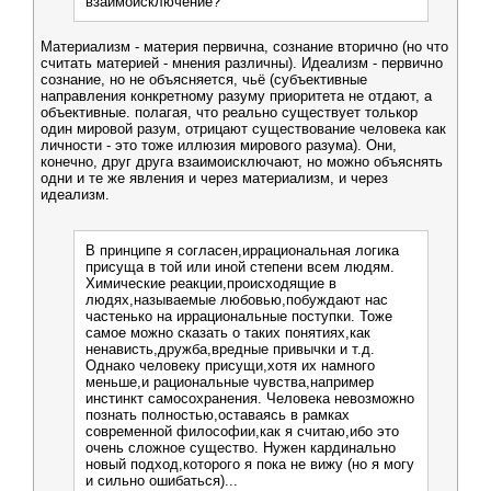
взаимоисключение?
Материализм - материя первична, сознание вторично (но что
считать материей - мнения различны). Идеализм - первично
сознание, но не объясняется, чьё (субъективные
направления конкретному разуму приоритета не отдают, а
объективные. полагая, что реально существует толькор
один мировой разум, отрицают существование человека как
личности - это тоже иллюзия мирового разума). Они,
конечно, друг друга взаимоисключают, но можно объяснять
одни и те же явления и через материализм, и через
идеализм.
В принципе я согласен,иррациональная логика
присуща в той или иной степени всем людям.
Химические реакции,происходящие в
людях,называемые любовью,побуждают нас
частенько на иррациональные поступки. Тоже
самое можно сказать о таких понятиях,как
ненависть,дружба,вредные привычки и т.д.
Однако человеку присущи,хотя их намного
меньше,и рациональные чувства,например
инстинкт самосохранения. Человека невозможно
познать полностью,оставаясь в рамках
современной философии,как я считаю,ибо это
очень сложное существо. Нужен кардинально
новый подход,которого я пока не вижу (но я могу
и сильно ошибаться)...