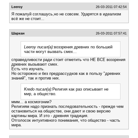
Leeroy
26-03-2011 07:42:54
Я пожалуй соглашусь,но не совсем. Ударятся в идеализм
всё же не стоит...
Шаркан
26-03-2011 07:57:41
Leeroy писал(а):
воззрения древних по большей
части могут вызвать смех...
справедливости ради стоит отметить что НЕ ВСЕ воззрения
древних вызывают смех.
Есть что изучать.
Но осторожно и без предрассудков как в пользу "древних
знаний", так и против них.
Kredo писал(а):
Религия как раз описывает не
мир, а общество.
ммм... а космогонии?
Религиям надо признать последовательность - прежде чем
остановиться на обществе, они дают и свою версию
картины мира. И это - древняя традиция.
Отголосок интуитивного понимания, что общество - часть
мира.