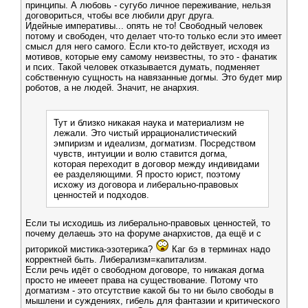
принципы. А любовь - сугубо личное переживание, нельзя
договориться, чтобы все любили друг друга.
Идейные императивы... опять не то! Свободный человек
потому и свободен, что делает что-то только если это имеет
смысл для него самого. Если кто-то действует, исходя из
мотивов, которые ему самому неизвестны, то это - фанатик
и псих. Такой человек отказывается думать, подменяет
собственную сущность на навязанные догмы. Это будет мир
роботов, а не людей. Значит, не анархия.
Тут и близко никакая наука и материализм не
лежали. Это чистый иррационалистический
эмпиризм и идеализм, догматизм. Посредством
чувств, интуиции и волю ставится догма,
которая переходит в договор между индивидами
ее разделяющими. Я просто юрист, поэтому
исхожу из договора и либерально-правовых
ценностей и подходов.
Если ты исходишь из либерально-правовых ценностей, то
почему делаешь это на форуме анархистов, да ещё и с
риторикой мистика-эзотерика?
Каг бэ в терминах надо
корректней быть. Либерализм=капитализм.
Если речь идёт о свободном договоре, то никакая догма
просто не имееет права на существование. Потому что
догматизм - это отсутствие какой бы то ни было свободы в
мышлени и суждениях, гибель для фантазии и критического