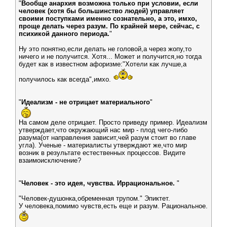
"
Вообще анархия возможна только при условии, если
человек (хотя бы большинство людей) управляет
своими поступками именно сознательно, а это, имхо,
проще делать через разум. По крайней мере, сейчас, с
психикой данного периода.
"
Ну это понятно,если делать не головой,а через жопу,то
ничего и не получится. Хотя... Может и получится,но тогда
будет как в известном афоризме:"Хотели как лучше,а
получилось как всегда",имхо.
"
Идеализм - не отрицает материального
"
На самом деле отрицает. Просто приведу пример. Идеализм
утверждает,что окружающий нас мир - плод чего-либо
разума(от направления зависит,чей разум стоит во главе
угла). Ученые - материалисты утверждают же,что мир
возник в результате естественных процессов. Видите
взаимоисключение?
"
Человек - это идея, чувства. Иррациональное.
"
"Человек-душонка,обременная трупом." Эпиктет.
У человека,помимо чувств,есть еще и разум. Рациональное.