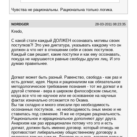
Чувства не рациональны. Рациональна только логика.
NORDGER
28-03-2011 08:23:35
Kredo,
С какой стати каждый ДОЛЖЕН осознавать мотивы своих
поступков?! Это уже диктатура, указывать каждому что он
должен а что нет в отношении себя и своих поступков.
Каждый сам решает, какие поступки и как ему осознавать,
покуда не нарушаются равные свободы других лиц. И это
думаю правильнее.
Догмат может быть разный. Равенство, свобода - как раз и
есть догмат, идея. Наука и рационализм как обязательное
методологическое требование познания - тот же догмат и в
другой степени - вера в широком философском смысле,
когда все что не научное или не основанное на научных
фактах изначально отсекается по Окама.
Вы так складно и много описали про необходимость
осознанных поступков.. но необходимость оных мною и не
ставилась под сомнение. Я же не отрицаю рацональность.
Рациональное и иррациональное дополняют друг друга.
Анархизм как раз иррационален потому что это и есть
догмат, должен быть именно договор. который отнюдь не
противостоит либеральному общественному договору а
является тем же самым. Договор он и есть договор равных