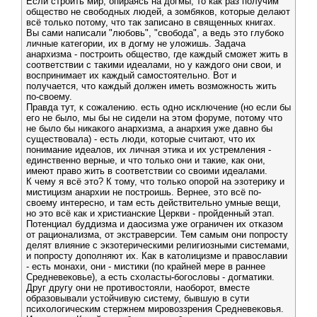
Если строить мир, опираясь на догмы, то как раз получим
общество не свободных людей, а зомбяков, которые делают
всё только потому, что так записано в священных книгах.
Вы сами написали "любовь", "свобода", а ведь это глубоко
личные категории, их в догму не уложишь. Задача
анархизма - построить общество, где каждый сможет жить в
соответствии с такими идеалами, но у каждого они свои, и
воспринимает их каждый самостоятельно. Вот и
получается, что каждый должен иметь возможность жить
по-своему.
Правда тут, к сожалению. есть одно исключение (но если бы
его не было, мы бы не сидели на этом форуме, потому что
не было бы никакого анархизма, а анархия уже давно бы
существовала) - есть люди, которые считают, что их
понимание идеалов, их личная этика и их устремления -
единственно верные, и что только они и такие, как они,
имеют право жить в соответствии со своими идеалами.
К чему я всё это? К тому, что только опорой на эзотерику и
мистицизм анархии не построишь. Вернее, это всё по-
своему интересно, и там есть действительно умные вещи,
но это всё как и христианские Церкви - пройденный этап.
Потенциал буддизма и даосизма уже ограничен их отказом
от рационализма, от экстраверсии. Тем самым они попросту
делят влияние с экзотерическими религиозными системами,
и попросту дополняют их. Как в католицизме и православии
- есть монахи, они - мистики (по крайней мере в раннее
Средневековье), а есть схоласты-богословы - догматики.
Друг другу они не противостояли, наоборот, вместе
образовывали устойчивую систему, бывшую в сути
психологическим стержнем мировоззрения Средневековья.