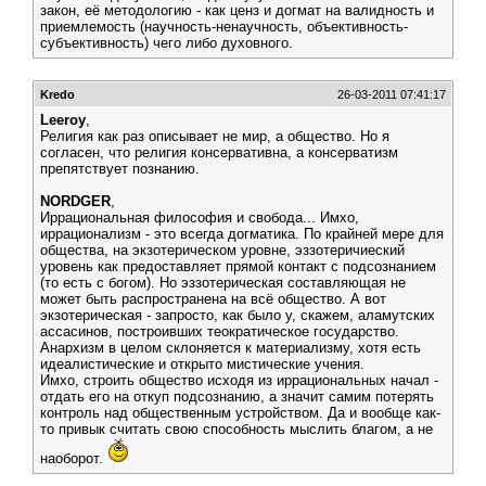
закон, её методологию - как ценз и догмат на валидность и
приемлемость (научность-ненаучность, объективность-
субъективность) чего либо духовного.
Kredo
26-03-2011 07:41:17
Leeroy
,
Религия как раз описывает не мир, а общество. Но я
согласен, что религия консервативна, а консерватизм
препятствует познанию.
NORDGER
,
Иррациональная философия и свобода... Имхо,
иррационализм - это всегда догматика. По крайней мере для
общества, на экзотерическом уровне, эззотеричиеский
уровень как предоставляет прямой контакт с подсознанием
(то есть с богом). Но эззотерическая составляющая не
может быть распространена на всё общество. А вот
экзотерическая - запросто, как было у, скажем, аламутских
ассасинов, построивших теократическое государство.
Анархизм в целом склоняется к материализму, хотя есть
идеалистические и открыто мистические учения.
Имхо, строить общество исходя из иррациональных начал -
отдать его на откуп подсознанию, а значит самим потерять
контроль над общественным устройством. Да и вообще как-
то привык считать свою способность мыслить благом, а не
наоборот.