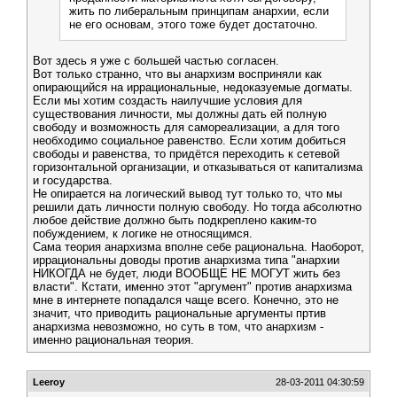
жить по либеральным принципам анархии, если
не его основам, этого тоже будет достаточно.
Вот здесь я уже с большей частью согласен.
Вот только странно, что вы анархизм восприняли как
опирающийся на иррациональные, недоказуемые догматы.
Если мы хотим создасть наилучшие условия для
существования личности, мы должны дать ей полную
свободу и возможность для самореализации, а для того
необходимо социальное равенство. Если хотим добиться
свободы и равенства, то придётся переходить к сетевой
горизонтальной организации, и отказываться от капитализма
и государства.
Не опирается на логический вывод тут только то, что мы
решили дать личности полную свободу. Но тогда абсолютно
любое действие должно быть подкреплено каким-то
побуждением, к логике не относящимся.
Сама теория анархизма вполне себе рациональна. Наоборот,
иррациональны доводы против анархизма типа "анархии
НИКОГДА не будет, люди ВООБЩЕ НЕ МОГУТ жить без
власти". Кстати, именно этот "аргумент" против анархизма
мне в интернете попадался чаще всего. Конечно, это не
значит, что приводить рациональные аргументы пртив
анархизма невозможно, но суть в том, что анархизм -
именно рациональная теория.
Leeroy
28-03-2011 04:30:59