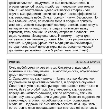
доказательства - выдумали, и сие применимо лишь в
ограниченных областях и работает положительно только
там. В несвойственных идеалистических сферах - эти
научно-материалистическии категории также эффективны
как велосипед в небе. Этика тормозит науку, безспорно. Но
она главнее науки, по крайней мере я предан к примеру
именно этическо безупречной свободе, любви, равенству а
не науке и если надо - пусть ради этих максим науку
тормозят, хоть вообще на свалку отправят. Человек - это
идея, чувства. Иррациональное. И потому - наука для
человека, а не человек для неё. Место же рациональному -
техника, медицина (кроме лже-медицинской психиатрии,
которая есть яркий пример тирании материалистической
догматики рационалистов и борьбы с инакомыслием).
Рабочий
26-03-2011 12:04:19
Суть любой религии это ритуал. Система упражнений,
внушений и самовнушений. Ее необходимость, обусловлено
двумя обстоятельствами.
1. Сама религия, как и ритуал. Появилась как банальное
подражание за действиями учителя, в процессе обучения.
Собственно уже в живой природе, все высшие животные не
могут, без этого обойтись. Но у человека, как известно,
поведение намного сложнее, как по алгоритму, так и по
характеру взаимодействия индивидов. Простого подражания
стало недостаточно, потребовалось и контролировать
обучение. Подражание сменилось воспитанием. При этом,
естественно опыт передавался, как система обязательных