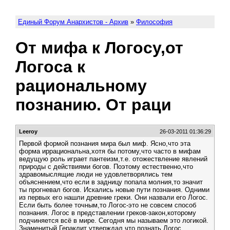
Единый Форум Анархистов - Архив
»
Философия
От мифа к Логосу,от
Логоса к
рациональному
познанию. От раци
Leeroy
26-03-2011 01:36:29
Первой формой познания мира был миф. Ясно,что эта
форма иррациональна,хотя бы потому,что часто в мифам
ведущую роль играет пантеизм,т.е. отожествление явлений
природы с действиями богов. Поэтому естественно,что
здравомыслящие люди не удовлетворялись тем
объяснением,что если в задницу попала молния,то значит
ты прогневал богов. Искались новые пути познания. Одними
из первых его нашли древние греки. Они назвали его Логос.
Если быть более точным,то Логос-это не совсем способ
познания. Логос в представлении греков-закон,которому
подчиняется всё в мире. Сегодня мы называем это логикой.
Знаменитый Гераклит утверждал,что познать Логос