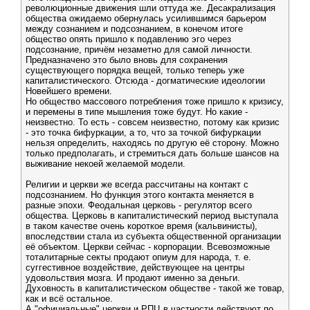
революционные движения шли оттуда же. Десакрализация
общества ожидаемо обернулась усилившимся барьером
между сознанием и подсознанием, в конечом итоге
общество опять пришло к подавлению эго через
подсознание, причём незаметно для самой личности.
Предназначено это было вновь для сохранения
существующего порядка вещей, только теперь уже
капиталистического. Отсюда - догматические идеологии
Новейшего времени.
Но общество массового потребления тоже пришло к кризису,
и перемены в типе мышления тоже будут. Но какие -
неизвестно. То есть - совсем неизвестно, потому как кризис
- это точка бифуркации, а то, что за точкой бифуркации
нельзя определить, находясь по другую её сторону. Можно
только предполагать, и стремиться дать больше шансов на
выживание некоей желаемой модели.
Религии и церкви же всегда рассчитаны на контакт с
подсознанием. Но функция этого контакта меняется в
разные эпохи. Феодальная церковь - регулятор всего
общества. Церковь в капиталистический период выступала
в таком качестве очень короткое время (кальвинисты),
впоследствии стала из субъекта общественной организации
её объектом. Церкви сейчас - корпорации. Всевозможные
тоталитарные секты продают опиум для народа, т. е.
суггестивное воздействие, действующее на центры
удовольствия мозга. И продают именно за деньги.
Духовность в капиталистическом обществе - такой же товар,
как и всё остальное.
А "официальные" церкви и РПЦ в частности действуют по