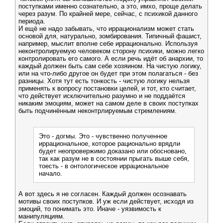
поступками именно сознательно, а это, имхо, проще делать
через разум. По крайней мере, сейчас, с психикой данного
периода.
И ещё не надо забывать, что иррационализм может стать
основой для, натурально, зомбирования. Типичный фашист,
например, мыслит вполне себе иррационально. Используя
неконтролируемую человеком сторону психики, можно легко
контролировать его самого. А если речь идёт об анархии, то
каждый должен быть сам себе хозяином. На чистую логику,
или на что-либо другое он будет при этом полагаться - без
разницы. Хотя тут есть тонкость - чистую логику нельзя
применять к вопросу постановки целей, и тот, кто считает,
что действует исключительно разумно и не поддаётся
никаким эмоциям, может на самом деле в своих поступках
быть подчинённым неконтрлируемым стремлениям.
Это - догмы. Это - чувственно полученное
иррациональное, которое рационально врядли
будет неопровержимо доказано или обосновано,
так как разум не в состоянии прыгать выше себя,
тоесть - в онтологическое иррациональное
начало.
А вот здесь я не согласен. Каждый должен осознавать
мотивы своих поступков. И уж если действует, исходя из
эмоций, то понимать это. Иначе - уязвимость к
манипуляциям.