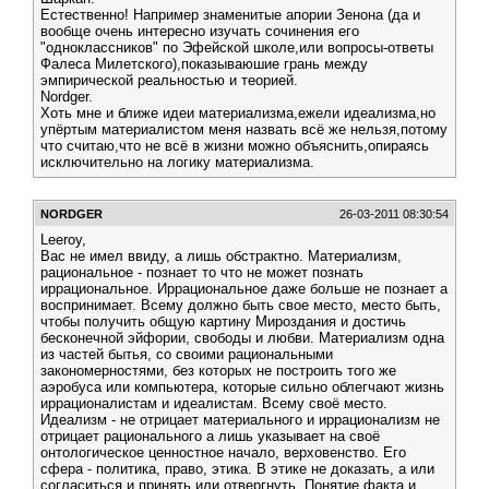
Естественно! Например знаменитые апории Зенона (да и
вообще очень интересно изучать сочинения его
"одноклассников" по Эфейской школе,или вопросы-ответы
Фалеса Милетского),показываюшие грань между
эмпирической реальностью и теорией.
Nordger.
Хоть мне и ближе идеи материализма,ежели идеализма,но
упёртым материалистом меня назвать всё же нельзя,потому
что считаю,что не всё в жизни можно объяснить,опираясь
исключительно на логику материализма.
NORDGER
26-03-2011 08:30:54
Leeroy,
Вас не имел ввиду, а лишь обстрактно. Материализм,
рациональное - познает то что не может познать
иррациональное. Иррациональное даже больше не познает а
воспринимает. Всему должно быть свое место, место быть,
чтобы получить общую картину Мироздания и достичь
бесконечной эйфории, свободы и любви. Материализм одна
из частей бытья, со своими рациональными
закономерностями, без которых не построить того же
аэробуса или компьютера, которые сильно облегчают жизнь
иррационалистам и идеалистам. Всему своё место.
Идеализм - не отрицает материального и иррационализм не
отрицает рационального а лишь указывает на своё
онтологическое ценностное начало, верховенство. Его
сфера - политика, право, этика. В этике не доказать, а или
согласиться и принять или отвергнуть. Понятие факта и