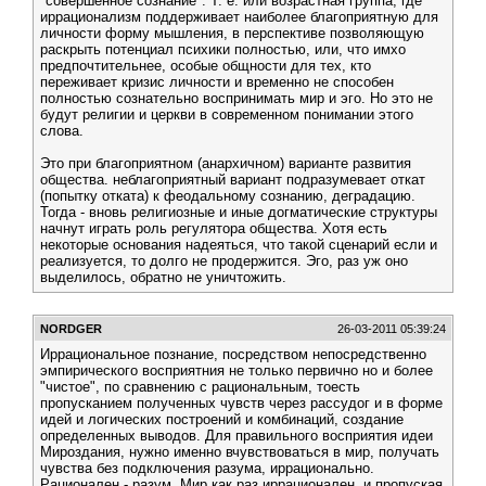
"совершенное сознание". Т. е. или возрастная группа, где
иррационализм поддерживает наиболее благоприятную для
личности форму мышления, в перспективе позволяющую
раскрыть потенциал психики полностью, или, что имхо
предпочтительнее, особые общности для тех, кто
переживает кризис личности и временно не способен
полностью сознательно воспринимать мир и эго. Но это не
будут религии и церкви в современном понимании этого
слова.
Это при благоприятном (анархичном) варианте развития
общества. неблагоприятный вариант подразумевает откат
(попытку отката) к феодальному сознанию, деградацию.
Тогда - вновь религиозные и иные догматические структуры
начнут играть роль регулятора общества. Хотя есть
некоторые основания надеяться, что такой сценарий если и
реализуется, то долго не продержится. Эго, раз уж оно
выделилось, обратно не уничтожить.
NORDGER
26-03-2011 05:39:24
Иррациональное познание, посредством непосредственно
эмпирического восприятния не только первично но и более
"чистое", по сравнению с рациональным, тоесть
пропусканием полученных чувств через рассудог и в форме
идей и логических построений и комбинаций, создание
определенных выводов. Для правильного восприятия идеи
Мироздания, нужно именно вчувствоваться в мир, получать
чувства без подключения разума, иррационально.
Рационален - разум. Мир как раз иррационален, и пропуская