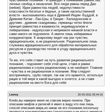
чувственное познание - и приводит к пониманию равенства,
личных свобод и ненасилия. Все люди равны перед Дао
(небом). Идеи равенства людей, недопустимости
классовости богатых и бедных, а такие насильственной
власти - высказывались еще в Древней Индии -Буддой, в
Древнем Китае - Лао-Цзы, в Греции - Халкедонским и
другими.. древние скандинавы, германцы четко блели
принцип равенства и взаимности, индивидуализм и
либерализма - недопуская и неприемля никакой власти и
сами никого не подчиняли. А имели лишь избираемых
координаторов. К анархизму ведет как раз чувство,
иррациональное, а не рациональное. Рациональное лишь
служанка иррационального для обработки материальных
ресурсов и руководство телом в угоду иррационального
духа и чувства.
Те же, кто себя ставит на путь развития рационального
познания, - подчиняет себя этой цели, ставя в рамки
рационализма и служа рационализму а не наоборот. Главное
- чувства а не рационализм и познание. Мир следует
воспринимать, грубо говоря, так как это нравится, используя
рацио в той мере в какой выгодно и хочется, а не ставя
рационализм на место Бога для себя.
Leeroy
26-03-2011 05:44:16
Kredo,вы наверно меня не совсем верно поняли. При
описании мифов и религий я имел в виду,что они лишь
способ описания мира,но никак не его познания,поскольку
являются консервативными структурами и не могут менятся