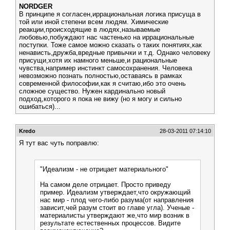
NORDGER
В принципе я согласен,иррациональная логика присуща в
той или иной степени всем людям. Химические
реакции,происходящие в людях,называемые
любовью,побуждают нас частенько на иррациональные
поступки. Тоже самое можно сказать о таких понятиях,как
ненависть,дружба,вредные привычки и т.д. Однако человеку
присущи,хотя их намного меньше,и рациональные
чувства,например инстинкт самосохранения. Человека
невозможно познать полностью,оставаясь в рамках
современной философии,как я считаю,ибо это очень
сложное существо. Нужен кардинально новый
подход,которого я пока не вижу (но я могу и сильно
ошибаться)...
Kredo
28-03-2011 07:14:10
Я тут вас чуть поправлю:
"Идеализм - не отрицает материального"
На самом деле отрицает. Просто приведу
пример. Идеализм утверждает,что окружающий
нас мир - плод чего-либо разума(от направления
зависит,чей разум стоит во главе угла). Ученые -
материалисты утверждают же,что мир возник в
результате естественных процессов. Видите