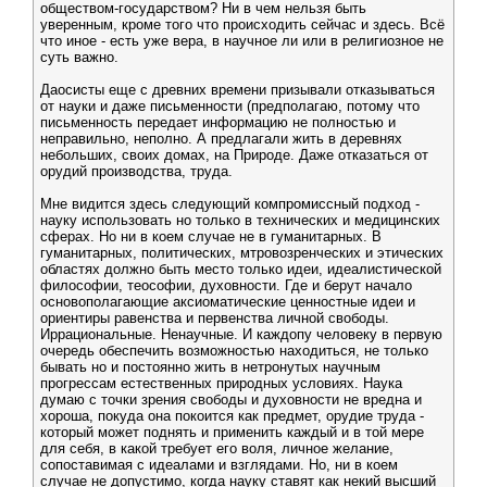
обществом-государством? Ни в чем нельзя быть
уверенным, кроме того что происходить сейчас и здесь. Всё
что иное - есть уже вера, в научное ли или в религиозное не
суть важно.
Даосисты еще с древних времени призывали отказываться
от науки и даже письменности (предполагаю, потому что
письменность передает информацию не полностью и
неправильно, неполно. А предлагали жить в деревнях
небольших, своих домах, на Природе. Даже отказаться от
орудий производства, труда.
Мне видится здесь следующий компромиссный подход -
науку использовать но только в технических и медицинских
сферах. Но ни в коем случае не в гуманитарных. В
гуманитарных, политических, мтровозренческих и этических
областях должно быть место только идеи, идеалистической
философии, теософии, духовности. Где и берут начало
основополагающие аксиоматические ценностные идеи и
ориентиры равенства и первенства личной свободы.
Иррациональные. Ненаучные. И каждопу человеку в первую
очередь обеспечить возможностью находиться, не только
бывать но и постоянно жить в нетронутых научным
прогрессам естественных природных условиях. Наука
думаю с точки зрения свободы и духовности не вредна и
хороша, покуда она покоится как предмет, орудие труда -
который может поднять и применить каждый и в той мере
для себя, в какой требует его воля, личное желание,
сопоставимая с идеалами и взглядами. Но, ни в коем
случае не допустимо, когда науку ставят как некий высший