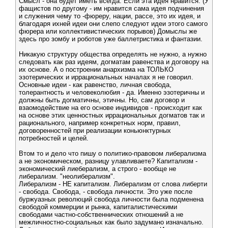
Смысл - она будет иметь всегда. Если эта идея нравится. (У
фащистов по другому - им нравится сама идея подчинения
и служения чему то -фюреру, нации, рассе, это их идея, и
благодаря ихней идеи они слепо следуют идеи этого самого
фюрера или коллективистических порывов) Домыслы же
здесь про зомбу и роботов уже баллетристика и фантазии.
Никакую структуру общества определять не нужно, а нужно
следовать как раз идеям, догматам равенства и договору на
их основе. А о построении анархизма на ТОЛЬКО
эзотерических и иррациональных началах я не говорил.
Основные идеи - как равенство, личная свобода,
толерантность и человеколюбия - да. Именно эзотеричны и
должны быть догматичны, этичны. Но, сам договор и
взаомодействие на его основе индивидов - происходит как
на основе этих ценностных иррациональных догматов так и
рационального, например конкретных норм, правил,
договоренностей при реализации коньюнктурных
потребностей и целей.
Втом то и дело что пишу о политико-правовом либерализма
а не экономическом, разницу улавливаете? Капитализм -
экономический лиеберализм, а строго - вообще не
либерализм. "неолиберализм".
Либерализм - НЕ капитализм. Либерализм от слова либерти
- свобода. Свобода, - свобода личности. Это уже после
буржуазных революций свобода личности была подменена
свободой коммерции и рынка, капиталистическими
свободами частно-собственнических отношений а не
межличностно-социальных как было задумано изначально.