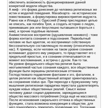
обеспечить возможность функционирования данной
конкретной модели общества.
А миф - это форма донесения до человека религиозных же
истин и моделей поведения. Махабхарта - не историческое
повествование, а формулировка мировосприятия индуиста.
Равно как и Илиада с Одиссеей (Гомер преследовал целью
не описать, как погибла Троя, а создать историю о людях,
принимавших рок или безуспешно пытавшихся бороться с
ним), и прочие подобные явления.
Анимистическое восприятие (одушевление неживого) - тоже
форма контакта сознания и подсознания. Первобытный
человек не был идиотом, но воспринимал собственную
бессознательную составляющую по-иному (относительно
нас). К примеру, если человек на таком уровне сознания
вспоминает дорогого ему умершего, то представляет его с
предельной яркостью, и в сознании отпечатывается не
момент воспоминания, а встреча с духом. Как-то так.
На уровне феодального общества религия была
неотъемлемой частью сознания каждого, все общественные
функции были окрашены религиохзным оттенком.
Господствовало подавление фантазии и эго, фатализм, в
целом религия как общественный аппарат ориентировалась
на сохранение status quo. При переходе к буржуазному типу
мышления религиозная парадигма перестала удовлетворять
нуждам новых общественных реалий. Смысл жизни
человеку давал социал-дарвинизм, зарождающееся
общество массового потребления (тогда ещё не массового).
После исчезновения сакрального оттенка в общественных
функциях, стала возможна конкуренция в обществе, для
чего понадобилось прекратить подавление эго. Тогдашние