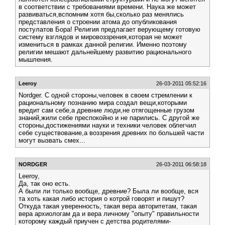
в соответствии с требованиями времени. Наука же может
развиваться,вспомним хотя бы,сколько раз менялись
представления о строении атома до опубликования
постулатов Бора! Религия предлагает верующему готовую
систему взглядов и мировоззрения,которая не может
измениться в рамках данной религии. Именно поэтому
религии мешают дальнейшему развитию рационального
мышления.
Leeroy
26-03-2011 05:52:16
Nordger. С одной стороны,человек в своем стремлении к
рациональному познанию мира создал вещи,которыми
вредит сам себе,а древние люди,не отягощенные грузом
знаний,жили себе преспокойно и не парились. С другой же
стороны,достижениями науки и техники человек облегчил
себе существование,а воззрения древних по большей части
могут вызвать смех...
NORDGER
26-03-2011 06:58:18
Leeroy,
Да, так оно есть.
А были ли только вообще, древние? Была ли вообще, вся
та хоть какая либо история о котрой говорят и пишут?
Откуда такая уверенность, такая вера авторитетам, такая
вера архиологам да и вера личному "опыту" правильности
которому каждый приучен с детства родителями-