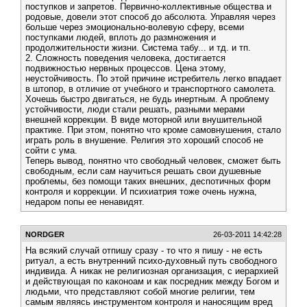
поступков и запретов. Первично-коллективные общества и
родовые, довели этот способ до абсолюта. Управляя через
больше через эмоционально-волевую сферу, всеми
поступками людей, вплоть до размножения и
продолжительности жизни. Система табу... и тд. и тп.
2. Сложность поведения человека, достигается
подвижностью нервных процессов. Цена этому,
неустойчивость. По этой причине истребитель легко впадает
в штопор, в отличие от учебного и транспортного самолета.
Хочешь быстро двигаться, не будь инертным. А проблему
устойчивости, люди стали решать, разными мерами
внешней коррекции. В виде моторной или внушительной
практике. При этом, понятно что кроме самовнушения, стало
играть роль в внушение. Религия это хороший способ не
сойти с ума.
Теперь вывод, понятно что свободный человек, сможет быть
свободным, если сам научиться решать свои душевные
проблемы, без помощи таких внешних, деспотичных форм
контроля и коррекции. И психиатрия тоже очень нужна,
недаром попы ее ненавидят.
NORDGER
26-03-2011 14:42:28
На всякий случай отпишу сразу - то что я пишу - не есть
ритуал, а есть внутренний психо-духовный путь свободного
индивида. А никак не религиозная организация, с иерархией
и действующая по каконоам и как посредник между Богом и
людьми, что представляют собой многие религии, тем
самым являясь инструментом контроля и наносящим вред