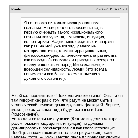
Kredo
28-03-2011 02:01:48
Я не говорю об только иррациональном
познании. Я говорю о его верховенстве, в
первую очередть такого иррационального
познания как чувства, эмпиризм, интуиция,
волюнтаризм. Разум лишь средство, и анархия
как раз, на мой уже взгляд, далеко не
материалистична, а имеет иррациональные,
философско-идеалистические начала равенства
как свободы (в свободах и природных ресурсов
в виду равенством перед Мирозданием), и
всеобщей солидарность, любви (что всегда
понимается как благо, элемент высшего
духовного состояния).
Я сейчас перечитываю "Психологические типы" Юнга, а он
там говорит как раз о том, что разум не может быть в
человеческой психике доминирующей функцией. Вернее,
может, но остальные тогда будут загнаны в Тень
(подсознание).
Но тогда и остальные функции (Юнг их выделил четыре -
разум, эмоции, ощущения, интуиция) не должны
доминировать и рассматриваться как главенствующие.
Вообще анархия возможна только при условии, если
человек (хотя бы большинство людей) управляет своими