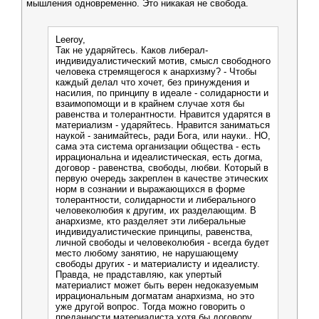
мышления одновременно. Это никакая не свобода.
Leeroy,
Так не ударяйтесь. Каков либерал-
индивидуалистический мотив, смысл свободного
человека стремящегося к анархизму? - Чтобы
каждый делал что хочет, без принуждения и
насилия, по принципу в идеале - солидарности и
взаимопомощи и в крайнем случае хотя бы
равенства и толерантности. Нравится ударятся в
материализм - ударяйтесь. Нравится заниматься
наукой - занимайтесь, ради Бога, или науки.. НО,
сама эта система организации общества - есть
иррациональна и идеалистическая, есть догма,
договор - равенства, свободы, любви. Который в
первую очередь закреплен в качестве этических
норм в сознании и выражающихся в форме
толерантности, солидарности и либерального
человеколюбия к другим, их разделающим. В
анархизме, кто разделяет эти либеральные
индивидуалистические принципы, равенства,
личной свободы и человеколюбия - всегда будет
место любому занятию, не нарушающему
свободы других - и материалисту и идеалисту.
Правда, не прадставляю, как упертый
материалист может быть верен недоказуемым
иррациональным догматам анархизма, но это
уже другой вопрос. Тогда можно говорить о
преданности материалиста хотя бы договору,