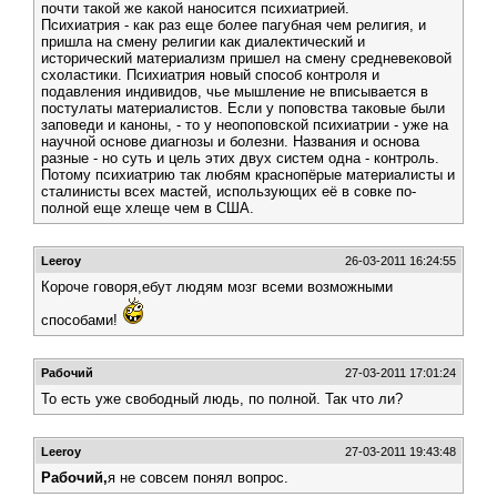
почти такой же какой наносится психиатрией.
Психиатрия - как раз еще более пагубная чем религия, и
пришла на смену религии как диалектический и
исторический материализм пришел на смену средневековой
схоластики. Психиатрия новый способ контроля и
подавления индивидов, чье мышление не вписывается в
постулаты материалистов. Если у поповства таковые были
заповеди и каноны, - то у неопоповской психиатрии - уже на
научной основе диагнозы и болезни. Названия и основа
разные - но суть и цель этих двух систем одна - контроль.
Потому психиатрию так любям краснопёрые материалисты и
сталинисты всех мастей, использующих её в совке по-
полной еще хлеще чем в США.
Leeroy
26-03-2011 16:24:55
Короче говоря,ебут людям мозг всеми возможными
способами!
Рабочий
27-03-2011 17:01:24
То есть уже свободный людь, по полной. Так что ли?
Leeroy
27-03-2011 19:43:48
Рабочий,
я не совсем понял вопрос.