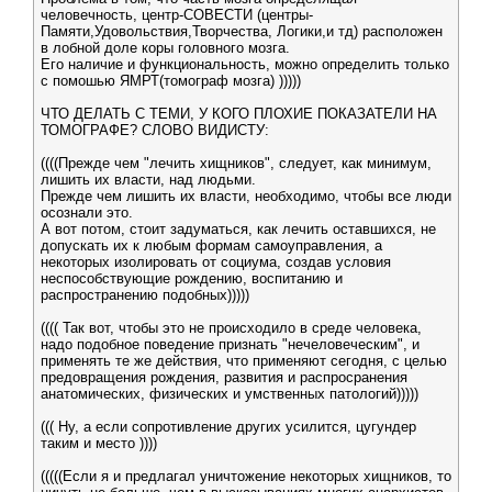
человечность, центр-СОВЕСТИ (центры-
Памяти,Удовольствия,Творчества, Логики,и тд) расположен
в лобной доле коры головного мозга.
Его наличие и функциональность, можно определить только
с помошью ЯМРТ(томограф мозга) )))))
ЧТО ДЕЛАТЬ С ТЕМИ, У КОГО ПЛОХИЕ ПОКАЗАТЕЛИ НА
ТОМОГРАФЕ? СЛОВО ВИДИСТУ:
((((Прежде чем "лечить хищников", следует, как минимум,
лишить их власти, над людьми.
Прежде чем лишить их власти, необходимо, чтобы все люди
осознали это.
А вот потом, стоит задуматься, как лечить оставшихся, не
допускать их к любым формам самоуправления, а
некоторых изолировать от социума, создав условия
неспособствующие рождению, воспитанию и
распространению подобных)))))
(((( Так вот, чтобы это не происходило в среде человека,
надо подобное поведение признать "нечеловеческим", и
применять те же действия, что применяют сегодня, с целью
предовращения рождения, развития и распросранения
анатомических, физических и умственных патологий)))))
((( Ну, а если сопротивление других усилится, цугундер
таким и место ))))
(((((Если я и предлагал уничтожение некоторых хищников, то