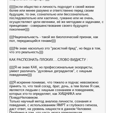
((((((если общество и личность подходит к своей жизни
более или менее разумно и ответственно перед своим
будущим, то они, сознательно или бессознательно,
последовательно или хаотично, гуманно или не очень,
осуществляют цели евгеники, её же методами и задачами, с
принципами - совершенствование своего будущего
поколения))))
((((Национальнасть - такой же биологический признак, как
пол, передающийся генами))))
(((((Не знаю насколько это "расисткий бред", но беда в том,
что это реальность))))
КАК РАСПОЗНАТЬ ПЛОХИХ….СЛОВО ВИДИСТУ :
(((((Я не знаю КАК, но профессиональные экзорцисты,
умеют различать "духовных деградантов", с хищным
поведением))))
((((Я искренне понимаю, что тяжело и подчас невозможно
принять то, что твой сосед, брат, дочь, а тем более Я сам,
являются людьми с хищным сознанием и поведением,
которых кто-то определяет, как ХИЩНИКА или
ПсевдоЧеловеком.
Только научный метод анализа личности, сознания и
поведения, с использованием ЯМРТ и глубокого гипноза,
даст ответ, на уровень хищности в данном Человеке.
Проблема в том, что часть мозга определящая