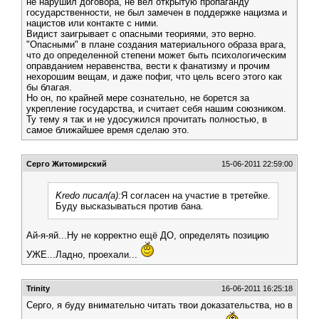
не нарушил договора, не вел открытую пропаганду
государственности, не был замечен в поддержке нацизма и
нацистов или контакте с ними.
Видист заигрывает с опасными теориями, это верно.
"Опасными" в плане создания материального образа врага,
что до определенной степени может быть психологическим
оправданием неравенства, вести к фанатизму и прочим
нехорошим вещам, и даже пофиг, что цель всего этого как
бы благая.
Но он, по крайней мере сознательно, не борется за
укрепление государства, и считает себя нашим союзником.
Ту тему я так и не удосужился прочитать полностью, в
самое ближайшее время сделаю это.
Серго Житомирский
15-06-2011 22:59:00
Kredo писал(а):
Я согласен на участие в третейке.
Буду высказываться против бана.
Ай-я-яй...Ну не корректно ещё ДО, определять позицию
УЖЕ...Ладно, проехали...
Trinity
16-06-2011 16:25:18
Серго, я буду внимательно читать твои доказательства, но в