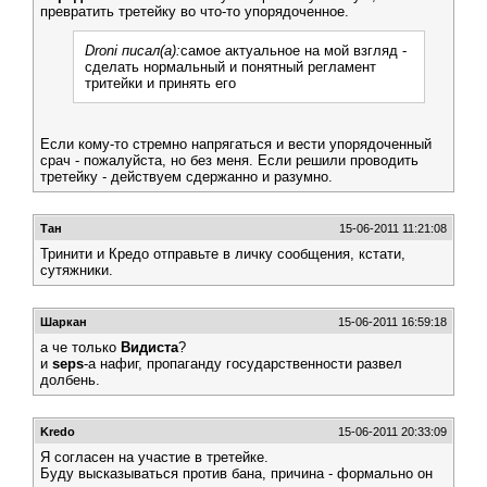
превратить третейку во что-то упорядоченное.
Droni писал(а):
самое актуальное на мой взгляд -
сделать нормальный и понятный регламент
тритейки и принять его
Если кому-то стремно напрягаться и вести упорядоченный
срач - пожалуйста, но без меня. Если решили проводить
третейку - действуем сдержанно и разумно.
Тан
15-06-2011 11:21:08
Тринити и Кредо отправьте в личку сообщения, кстати,
сутяжники.
Шаркан
15-06-2011 16:59:18
а че только
Видиста
?
и
seps
-а нафиг, пропаганду государственности развел
долбень.
Kredo
15-06-2011 20:33:09
Я согласен на участие в третейке.
Буду высказываться против бана, причина - формально он