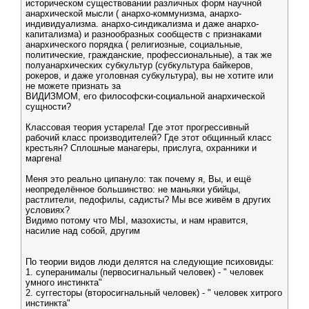
историческом существовании различных форм научной
анархической мысли ( анархо-коммунизма, анархо-
индивидуализма. анархо-синдикализма и даже анархо-
капитализма) и разнообразных сообществ с признаками
анархического порядка ( религиозные, социальные,
политические, гражданские, профессиональные), а так же
полуанархических субкультур (субкультура байкеров,
рокеров, и даже уголовная субкультура), вы не хотите или
не можете признать за
ВИДИЗМОМ, его философски-социальной анархической
сущности?
Классовая теория устарела! Где этот прогрессивный
рабочий класс производителей? Где этот общинный класс
крестьян? Сплошные манагеры, прислуга, охранники и
маргена!
Меня это реально ципануло: так почему я, Вы, и ещё
неопределённое большинство: не маньяки убийцы,
растлители, педофилы, садисты? Мы все живём в других
условиях?
Видимо потому что МЫ, мазохисты, и нам нравится,
насилие над собой, другим
По теории видов люди делятся на следующие психовиды:
1. суперанималы (первосигнальный человек) - " человек
умного инстинкта"
2. суггесторы (второсигнальный человек) - " человек хитрого
инстинкта"