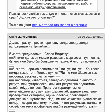
подрыв работы форума,
мешающие его работе,
общению между участниками.
Практически любая тема, где он появляется скатывается в
срач "Видизм это Ъ или нет?"
Также поциэнт
весьма тепло отзывался о евгенике
Серго Житомирский
15-06-2011 10:41:11
Делаю правку, просто переношу сюда свои доводы
изложенные на Тритейке...
Вместо предисловия…Слово Видисту:
((((Я тоже далек от мысли развивать марксизм - тут понять
бы его уже было бы большим успехом. А что тут понимать?
)))))
((((Чего-то Шариков вспомнился ".пишут, пишут… Конгресс,
немцы какие-то… Голова пухнет"/Лично мне Шариков как
персонаж весьма симпатичен.))))
((((( например, известная, заведомо одиозная личность с
репутацией пустробрёха начинает регулярно поднимать
какой-нибудь вопрос. При этом «оратор» сыпет
нелепейшими аргументами, делает абсурдные заявления,
провоцирует скандалы, одним словом, превращает
дискуссию в шутовство. Над ним насмехаются, улюлюкают
вслед, позорят все кому ни лень, и вот результат: важная и
серьёзная тема профанирована.(из размещённой статьи)
))))))