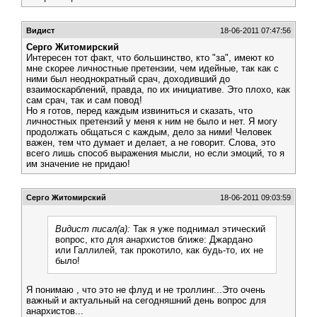
Видист
18-06-2011 07:47:56
Серго Житомирский
Интересен тот факт, что большинство, кто "за", имеют ко
мне скорее личностные претензии, чем идейные, так как с
ними был неоднократный срач, доходивший до
взаимоскарблений, правда, по их инициативе. Это плохо, как
сам срач, так и сам повод!
Но я готов, перед каждым извиниться и сказать, что
личностных претензий у меня к ним не было и нет. Я могу
продолжать общаться с каждым, дело за ними! Человек
важен, тем что думает и делает, а не говорит. Слова, это
всего лишь способ выражения мысли, но если эмоций, то я
им значение не придаю!
Серго Житомирский
18-06-2011 09:03:59
Видист писал(а):
Так я уже поднимал этический
вопрос, кто для анархистов ближе: Джардано
или Галлилей, так прокотило, как будь-то, их не
было!
Я понимаю , что это не флуд и не троллинг...Это очень
важный и актуальный на сегодняшний день вопрос для
анархистов...