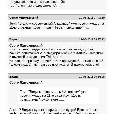
ты упираешься и отбиваешься... Эх
ты..."спонятиенледовательно"....
Серго Житомирский
19-06-2011 07:43:39
Тема "Видизм-современный Анархизм" уже перекинулась на
21-ю страницу...Zogin, прав...Тема "прикольная".....
Видист
19-06-2011 09:17:12
Серго Житомирский
Брат, я ценю поддержку. Но шансов мне не надо, мне
важнее понимание! А в яме,ограниченной: длиной, шириной
и высотой находишься ТЫ, а не я.
Кстати, по приколу, прочтите или прослушайте пелевинский
"Шлем ужаса", мы там все прописаны! В натуре классно!
Видист
19-06-2011 09:54:05
Серго Житомирский
Тема "Видизм-современный Анархизм" уже
перекинулась на 21-ю страницу...Zogin,
прав...Тема "прикольная".....
А то...? Видист хуйню впаривать не будет! Брат, столько
инфы, мнений и статей, по этой теме, что бля, у самого