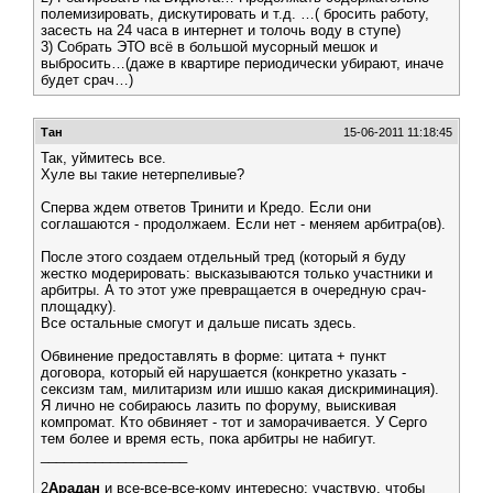
полемизировать, дискутировать и т.д. …( бросить работу,
засесть на 24 часа в интернет и толочь воду в ступе)
3) Собрать ЭТО всё в большой мусорный мешок и
выбросить…(даже в квартире периодически убирают, иначе
будет срач…)
Тан
15-06-2011 11:18:45
Так, уймитесь все.
Хуле вы такие нетерпеливые?
Сперва ждем ответов Тринити и Кредо. Если они
соглашаются - продолжаем. Если нет - меняем арбитра(ов).
После этого создаем отдельный тред (который я буду
жестко модерировать: высказываются только участники и
арбитры. А то этот уже превращается в очередную срач-
площадку).
Все остальные смогут и дальше писать здесь.
Обвинение предоставлять в форме: цитата + пункт
договора, который ей нарушается (конкретно указать -
сексизм там, милитаризм или ишшо какая дискриминация).
Я лично не собираюсь лазить по форуму, выискивая
компромат. Кто обвиняет - тот и заморачивается. У Серго
тем более и время есть, пока арбитры не набигут.
___________________
2
Арадан
и все-все-все-кому интересно: участвую, чтобы