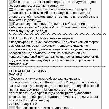
((((Конечно, есть множество людей, которые думают одно,
говорят другое, а делают третье, )))))
(((( важные для понимания анархизма темы, "умирают",
после моих высказываний, превращаясь в бесплодные
споры со мной, переходящие, в том числе и по моей вине в
личностные дрязги))))
((((Я даже рад, что своими "дебильными" мыслями, ……
взбаламутил ваше "идейное болото" замшелых классиков и
эстетствущих мэнэсов))))
********************************************************************************
ПУНКТ ДОГОВОРА:На форуме запрещены:
* неоднократные, в декларативной, недискуссионной форме
высказывания, ориентируемые на дискриминацию по
признаку пола, сексуальной ориентации, национальной или
расовой принадлежности, а так же религиозной или
конфессиональной принадлежности; пропаганда идеологий,
поддерживающих подобную дискриминацию; пропаганда
милитаризма.
********************************************************************************
ПРОПАГАНДА РАСИЗМА...
РАСИЗМ :
«Слово «расизм» впервые было зафиксировано
французским словарём Ларусса в 1932 году и трактовалось
как «система, утверждающая превосходство одной расовой
группы над другими». Нынешнее его значение в
политическом дискурсе иногда расширяется, дополняя
расовый критерий превосходства этническим, религиозным
или ИНЫМИ.» (Википедия)
СЛОВО ВИДИСТУ:
(((((( Человечество делится на два вида, …