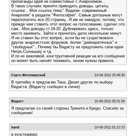
пропаганды идей не совместимых с Анархизмом...
В таких случаях принято приводить доводы, цитаты,
ссылки... Моя ссылка тема:" Видизм- современный
Анархизм" в разделе "Философия". Самые дотошные могут
перелопатить все 20 страниц...Я им не завидую, потому, что
прежде чем ставить этот вопрос на голосование, сделал это
сам...Мои доводы ст.19-20. Дублировать здесь, только
место занимать. Зайти и прочитать дело нескольких минут.
Я не ставил бы этот вопрос, если бы не существовало
других анархистских форумов, более "демократичных" и
"свободных"...Почему бы Видисту не предложить свои идеи
Негро,Солнышку и тд.
И по их вежливой, конструктивной реакции на его сообщения
он может быть начнёт понимать, зачем нужны правила.
Серго Житомирский
14-06-2011 20:49:30
В тритейку я предлагаю Тана. Двоих других по выбору
Видиста. (Видисту сообщил в личке)
Видист
15-06-2011 00:31:39
Я предлагаю со своей стороны Тринити и Кредо. Спасибо за
сообщение!
band
15-06-2011 01:12:23
в кунсткамеру