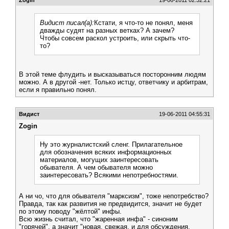
Zogin
19-06-2011 02:32:21
Видист писал(а):
Кстати, я что-то не понял, меня
дважды судят на разных ветках? А зачем?
Чтобы совсем раскол устроить, или скрыть что-
то?
В этой теме флудить и высказываться посторонним людям
можно. А в другой -нет. Только истцу, ответчику и арбитрам,
если я правильно понял.
Видист
19-06-2011 04:55:31
Zogin
Ну это журналистский сленг. Прилагательное
для обозначения всяких информационных
материалов, могущих заинтересовать
обывателя. А чем обывателя можно
заинтересовать? Всякими непотребностями.
А ни чо, что для обывателя "марксизм", тоже непотребство?
Правда, так как развития не предвидится, значит не будет
по этому поводу "жёлтой" инфы.
Всю жизнь считал, что "жаренная инфа" - синоним
"горячей", а значит "новая, свежая, и для обсуждения,