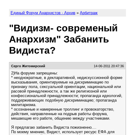
Единый Форум Анархистов - Архив
»
Арбитраж
"Видизм- современый
Анархизм" Забанить
Видиста?
Серго Житомирский
14-06-2011 20:47:36
2)На форуме запрещены:
* неоднократные, в декларативной, недискуссионной форме
высказывания, ориентируемые на дискриминацию по
признаку пола, сексуальной ориентации, национальной или
расовой принадлежности, а так же религиозной или
конфессиональной принадлежности; пропаганда идеологий,
поддерживающих подобную дискриминацию; пропаганда
милитаризма.
* осознанные и намеренные троллинг и провокаторство,
действия, направленные на подрыв работы форума,
мешающие его работе, общению между участниками.
Я предлагаю забанить Видиста пожизненно....
По моему мнению, Видист, использует ресурс ЕФА для