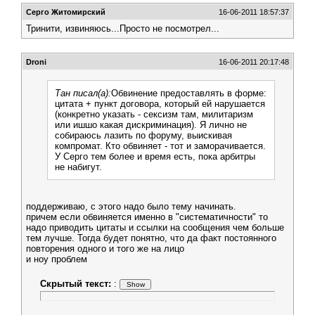
Серго Житомирский
16-06-2011 18:57:37
Тринити, извиняюсь...Просто не посмотрел...
Droni
16-06-2011 20:17:48
Тан писал(а):
Обвинение предоставлять в форме:
цитата + пункт договора, который ей нарушается
(конкретно указать - сексизм там, милитаризм
или ишшо какая дискриминация). Я лично не
собираюсь лазить по форуму, выискивая
компромат. Кто обвиняет - тот и заморачивается.
У Серго тем более и время есть, пока арбитры
не набигут.
поддерживаю, с этого надо было тему начинать.
причем если обвиняется именно в "систематичности" то
надо приводить цитаты и ссылки на сообщения чем больше
тем лучше. Тогда будет понятно, что да факт постоянного
повторения одного и того же на лицо
и ноу проблем
Скрытый текст:
: