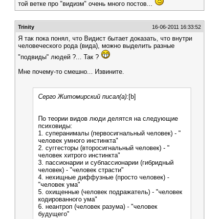
той ветке про "видизм" очень много постов...
Trinity
16-06-2011 16:33:52
Я так пока понял, что Видист бытает доказать, что внутри
человеческого рода (вида), можно выделить разные
"подвиды" людей ?... Так ?
Мне почему-то смешно... Извините.
Серго Житомирский писал(а):
[b]
По теории видов люди делятся на следующие
психовиды:
1. суперанималы (первосигнальный человек) - "
человек умного инстинкта"
2. суггесторы (второсигнальный человек) - "
человек хитрого инстинкта"
3. пассионарии и субпассионарии (гибридный
человек) - "человек страсти"
4. нехищные диффузные (просто человек) -
"человек ума"
5. охищенные (человек подражатель) - "человек
кодированного ума"
6. неантроп (человек разума) - "человек
будущего"