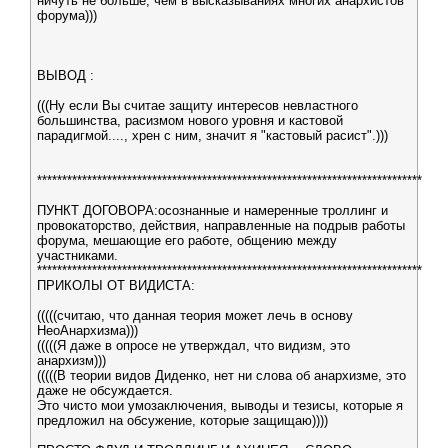
ничуть не больше, чем в высказываниях многих анархистов
форума)))
ВЫВОД :
(((Ну если Вы считае защиту интересов невластного
большинства, расизмом нового уровня и кастовой
парадигмой...., хрен с ним, значит я "кастовый расист".)))
*****************************************************************************
ПУНКТ ДОГОВОРА:осознанные и намеренные троллинг и
провокаторство, действия, направленные на подрыв работы
форума, мешающие его работе, общению между
участниками.
*****************************************************************************
ПРИКОЛЫ ОТ ВИДИСТА:
(((((считаю, что данная теория может лечь в основу
НеоАнархизма)))
(((((Я даже в опросе не утверждал, что видизм, это
анархизм)))
(((((В теории видов Диденко, нет ни слова об анархизме, это
даже не обсуждается.
Это чисто мои умозаключения, выводы и тезисы, которые я
предложил на обсужение, которые защищаю))))