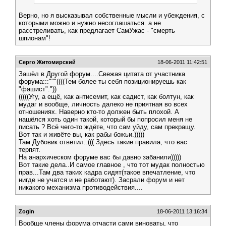
Верно, но я высказывал собственные мысли и убеждения, с
которыми можно и нужно несоглашаться. а не
расстреливать, как предлагает СамУжас - "смерть
шпионам"!
Серго Житомирский
18-06-2011 11:42:51
Зашёл в Другой форум....Свежая цитата от участника
форума:::"""((((Тем более ты себя позиционируешь как
"фашист"."))
(((((Угу, а ещё, как антисемит, как садист, как болтун, как
мудаг и вообще, личность далеко не приятная во всех
отношениях. Наверно кто-то должен быть плохой. А
нашёлся хоть один такой, который бы попросил меня не
писать ? Всё чего-то ждёте, что сам уйду, сам прекращу.
Вот так и живёте вы, как рабы божьи.)))))
Там Дубовик ответил::((( Здесь такие правила, что вас
терпят.
На анархическом форуме вас бы давно забанили)))))
Вот такие дела..И самое главное , что тот мудак полностью
прав...Там два таких кадра сидят(такое впечатление, что
нигде не учатся и не работают). Засрали форум и нет
никакого механизма противодействия....
Zogin
18-06-2011 13:16:34
Вообще члены форума отчасти сами виноваты, что