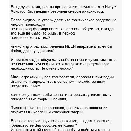
Вот другая тема, раз ты про религию: я считаю, что Иисус
Христос, был первым революционером анархистом.
Разве видизм не утверждает, что фактическое разделение
людей, происходит
не в период формирования классового общества, а когда
его ещё не было, то бишь, в период
человеческого стада?
лично я для распространения ИДЕЙ анархизма, взял бы
бабло, даже у "дьявола"
Я пришёл сюда, обсуждать собственные и чужие мысли, а
не обмениваться инфой, хотя допускаю определённую
необходимость. Не очень сложно?
Мне безразличны, все толкователи, словари и википедии.
Значение я определяю, в основном, по собственным
представлениям,
хомосексуализм, собственно, и гетеросексуализм, есть
определённые формы насилия,
Философская теория анархии, возникла на основании
открытий в биологии и классовой теории.
Впервые теорию научного анархизма, создал Кропоткин;
"Анархия, её философия, её идеал."
Источником этой научной теории были работы и мысли