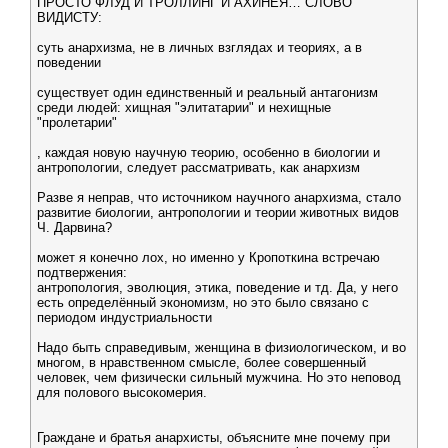
ПРОСТО ФЛУД И ТРОЛЛИНГ И АХИНЕЯ… СЛОВО
ВИДИСТУ:
суть анархизма, не в личных взглядах и теориях, а в
поведении
существует один единственный и реальный антагонизм
среди людей: хищная "элитатарии" и нехищные
"пролетарии"
, каждая новую научную теорию, особенно в биологии и
антропологии, следует рассматривать, как анархизм
Разве я неправ, что источником научного анархизма, стало
развитие биологии, антропологии и теории животных видов
Ч. Дарвина?
может я конечно лох, но именно у Кропоткина встречаю
подтвержения:
антропология, эволюция, этика, поведение и тд. Да, у него
есть определённый экономизм, но это было связано с
периодом индустриальности
Надо быть справедивым, женщина в физиологическом, и во
многом, в нравственном смысле, более совершенный
человек, чем физически сильный мужчина. Но это неповод
для полового высокомерия.
Граждане и братья анархисты, объясните мне почему при