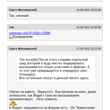
Серго Житомирский
16-06-2011 20:52:06
Тан, начинай...
Тан
16-06-2011 22:50:09
viewtopic.php?f=56&t=23996
Серго Житомирский
17-06-2011 15:21:55
Тан писал(а):
После этого создаем отдельный
тред (который я буду жестко модерировать:
высказываются только участники и арбитры. А
то этот уже превращается в очередную срач-
площадку).
Все остальные смогут и дальше писать здесь.
Сбегал на работу...Вернулся...Быстрячком за комп, дюже
любопытно, как Видист свои же высказывания
прокоментирует....Нету комента :
А Видист оказывается на форуме есть...Он "йеменскими