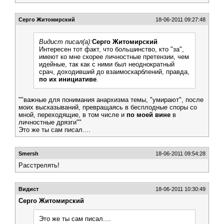
Серго Житомирский
18-06-2011 09:27:48
Видист писал(а):
Серго Житомирский
Интересен тот факт, что большинство, кто "за",
имеют ко мне скорее личностные претензии, чем
идейные, так как с ними был неоднократный
срач, доходивший до взаимоскарблений, правда,
по их инициативе
.
""важные для понимания анархизма темы, "умирают", после
моих высказываний, превращаясь в бесплодные споры со
мной, переходящие, в том числе и
по моей вине
в
личностные дрязги""
Это же ты сам писал....
Smersh
18-06-2011 09:54:28
Расстрелять!
Видист
18-06-2011 10:30:49
Серго Житомирский
Это же ты сам писал....