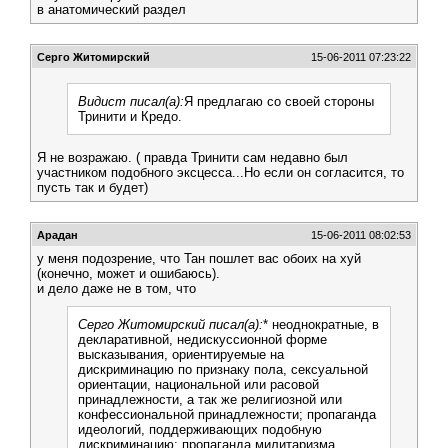
в анатомический раздел
Серго Житомирский
15-06-2011 07:23:22
Видист писал(а):
Я предлагаю со своей стороны
Тринити и Кредо.
Я не возражаю. ( правда Тринити сам недавно был
участником подобного эксцесса...Но если он согласится, то
пусть так и будет)
Арадан
15-06-2011 08:02:53
у меня подозрение, что Тан пошлет вас обоих на хуй
(конечно, может и ошибаюсь).
и дело даже не в том, что
Серго Житомирский писал(а):
* неоднократные, в
декларативной, недискуссионной форме
высказывания, ориентируемые на
дискриминацию по признаку пола, сексуальной
ориентации, национальной или расовой
принадлежности, а так же религиозной или
конфессиональной принадлежности; пропаганда
идеологий, поддерживающих подобную
дискриминацию; пропаганда милитаризма.