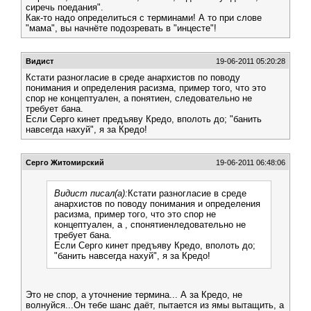
сиречь поедания".
Как-то надо определиться с терминами! А то при слове
"мама", вы начнёте подозревать в "инцесте"!
Видист
19-06-2011 05:20:28
Кстати разногласие в среде анархистов по поводу
понимания и определения расизма, пример того, что это
спор не концептуален, а понятиен, следовательно не
требует бана.
Если Серго кинет предъяву Кредо, вполоть до; "банить
навсегда нахуй", я за Кредо!
Серго Житомирский
19-06-2011 06:48:06
Видист писал(а):
Кстати разногласие в среде
анархистов по поводу понимания и определения
расизма, пример того, что это спор не
концептуален, а , спонятиенледовательно не
требует бана.
Если Серго кинет предъяву Кредо, вполоть до;
"банить навсегда нахуй", я за Кредо!
Это не спор, а уточнение термина... А за Кредо, не
волнуйся...Он тебе шанс даёт, пытается из ямы вытащить, а