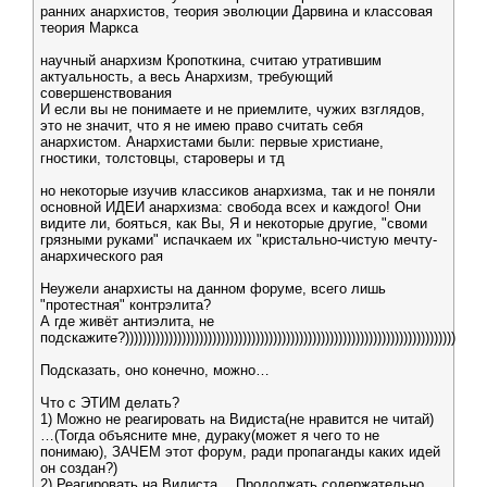
ранних анархистов, теория эволюции Дарвина и классовая
теория Маркса
научный анархизм Кропоткина, считаю утратившим
актуальность, а весь Анархизм, требующий
совершенствования
И если вы не понимаете и не приемлите, чужих взглядов,
это не значит, что я не имею право считать себя
анархистом. Анархистами были: первые христиане,
гностики, толстовцы, староверы и тд
но некоторые изучив классиков анархизма, так и не поняли
основной ИДЕИ анархизма: свобода всех и каждого! Они
видите ли, бояться, как Вы, Я и некоторые другие, "своми
грязными руками" испачкаем их "кристально-чистую мечту-
анархического рая
Неужели анархисты на данном форуме, всего лишь
"протестная" контрэлита?
А где живёт антиэлита, не
подскажите?))))))))))))))))))))))))))))))))))))))))))))))))))))))))))))))))))))))))))))
Подсказать, оно конечно, можно…
Что с ЭТИМ делать?
1) Можно не реагировать на Видиста(не нравится не читай)
…(Тогда объясните мне, дураку(может я чего то не
понимаю), ЗАЧЕМ этот форум, ради пропаганды каких идей
он создан?)
2) Реагировать на Видиста… Продолжать содержательно