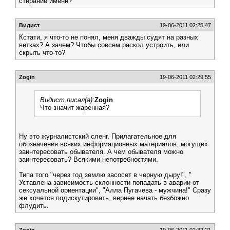
стирание имени?
Видист
19-06-2011 02:25:47
Кстати, я что-то не понял, меня дважды судят на разных
ветках? А зачем? Чтобы совсем раскол устроить, или
скрыть что-то?
Zogin
19-06-2011 02:29:55
Видист писал(а):
Zogin
Что значит жаренная?
Ну это журналистский сленг. Прилагательное для
обозначения всяких информационных материалов, могущих
заинтересовать обывателя. А чем обывателя можно
заинтересовать? Всякими непотребностями.
Типа того "через год землю засосет в черную дыру!", "
Уставлена зависимость склонности попадать в аварии от
сексуальной ориентации", "Алла Пугачева - мужчина!" Сразу
же хочется подискутировать, вернее начать безбожно
флудить.