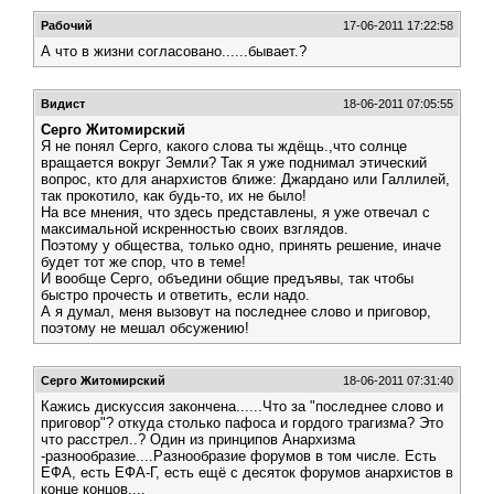
Рабочий
17-06-2011 17:22:58
А что в жизни согласовано......бывает.?
Видист
18-06-2011 07:05:55
Серго Житомирский
Я не понял Серго, какого слова ты ждёщь.,что солнце
вращается вокруг Земли? Так я уже поднимал этический
вопрос, кто для анархистов ближе: Джардано или Галлилей,
так прокотило, как будь-то, их не было!
На все мнения, что здесь представлены, я уже отвечал с
максимальной искренностью своих взглядов.
Поэтому у общества, только одно, принять решение, иначе
будет тот же спор, что в теме!
И вообще Серго, объедини общие предъявы, так чтобы
быстро прочесть и ответить, если надо.
А я думал, меня вызовут на последнее слово и приговор,
поэтому не мешал обсужению!
Серго Житомирский
18-06-2011 07:31:40
Кажись дискуссия закончена......Что за "последнее слово и
приговор"? откуда столько пафоса и гордого трагизма? Это
что расстрел..? Один из принципов Анархизма
-разнообразие....Разнообразие форумов в том числе. Есть
ЕФА, есть ЕФА-Г, есть ещё с десяток форумов анархистов в
конце концов....