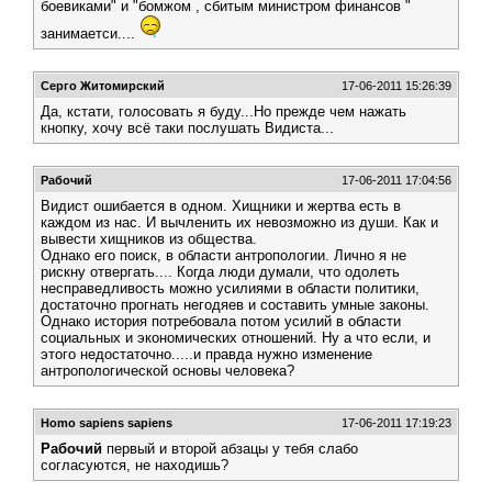
боевиками" и "бомжом , сбитым министром финансов "
занимаетси....
Серго Житомирский
17-06-2011 15:26:39
Да, кстати, голосовать я буду...Но прежде чем нажать
кнопку, хочу всё таки послушать Видиста...
Рабочий
17-06-2011 17:04:56
Видист ошибается в одном. Хищники и жертва есть в
каждом из нас. И вычленить их невозможно из души. Как и
вывести хищников из общества.
Однако его поиск, в области антропологии. Лично я не
рискну отвергать.... Когда люди думали, что одолеть
несправедливость можно усилиями в области политики,
достаточно прогнать негодяев и составить умные законы.
Однако история потребовала потом усилий в области
социальных и экономических отношений. Ну а что если, и
этого недостаточно.....и правда нужно изменение
антропологической основы человека?
Homo sapiens sapiens
17-06-2011 17:19:23
Рабочий
первый и второй абзацы у тебя слабо
согласуются, не находишь?