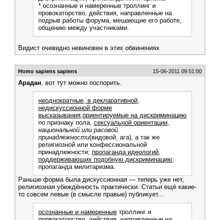
* осознанные и намеренные троллинг и
провокаторство, действия, направленные на
подрыв работы форума, мешающие его работе,
общению между участниками.
Видист очевидно невиновен в этих обвинениях
Homo sapiens sapiens
15-06-2011 09:51:00
Арадан
, вот тут можно поспорить.
неоднократные, в декларативной,
недискуссионной форме
высказывания,ориентируемые на дискриминацию
по признаку пола,
сексуальной ориентации
,
национальной или расовой
принадлежности
(видовой, ага), а так же
религиозной или конфессиональной
принадлежности;
пропаганда идеологий,
поддерживающих подобную дискриминацию
;
пропаганда милитаризма.
Раньше форма была дискуссионная — теперь уже нет,
религиозная убеждённость практически. Статьи ещё какие-
то совсем левые (в смысле правые) публикует...
осознанные и намеренные
троллинг и
провокаторство,
действия
, направленные на