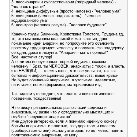
3. пассионарии и субпассионарии (гибридный человек) -
"человек страсти"
4. нехищные диффузные (просто человек) - "человек ума"
5. охищенные (человек подражатель) - "человек
кодированного ума"
6. неантроп (человек разума) - "человек будущего"
Конечно труды Бакунина, Кропоткина,Толстого, Прудона тд,
то, что мы называем классикой и мат. частью, дают
понимание идей анархии, но попробуйте это объяснить
простому трудящемуся человеку и получить его поддержку
сегодня, даже в лозунге: "Анархия - мать порядка!"
Всё, наступит ступор!
А если мы вооруженные теорией видизма, скажем
человеку:" Брат, ты ЧЕЛОВЕК, анархисты с тобой, а власть,
это НЕЛЮДИ,.... то есть шанс, что нас услышат, так как
бытовых и информационных доказательств, выше крыши!
Не будет обвинений анархизма: в утопизме, идеализме,
нигилизме, нонконформизме, материализме итд
Так видизм утверждает, что власть и психопатическое
поведение, тождественны!
Я не вижу принципиальных разногласий видизма и
анархизма, ну разве что у ортодоксально мыслящих и
глубоко "верующих анархистов"
Мне другое интересно, если я понимаю идейную основу
борьбы анархизма: с властью, государством и классом
(сообществом-стаей) экспалуататоров, то вот четко, понять
политэкономию анархизма, не могу