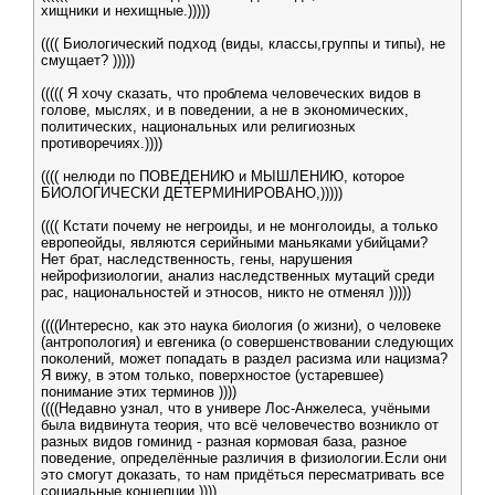
хищники и нехищные.)))))
(((( Биологический подход (виды, классы,группы и типы), не
смущает? )))))
((((( Я хочу сказать, что проблема человеческих видов в
голове, мыслях, и в поведении, а не в экономических,
политических, национальных или религиозных
противоречиях.))))
(((( нелюди по ПОВЕДЕНИЮ и МЫШЛЕНИЮ, которое
БИОЛОГИЧЕСКИ ДЕТЕРМИНИРОВАНО,)))))
(((( Кстати почему не негроиды, и не монголоиды, а только
европеойды, являются серийными маньяками убийцами?
Нет брат, наследственность, гены, нарушения
нейрофизиологии, анализ наследственных мутаций среди
рас, национальностей и этносов, никто не отменял )))))
((((Интересно, как это наука биология (о жизни), о человеке
(антропология) и евгеника (о совершенствовании следующих
поколений, может попадать в раздел расизма или нацизма?
Я вижу, в этом только, поверхностое (устаревшее)
понимание этих терминов ))))
((((Недавно узнал, что в универе Лос-Анжелеса, учёными
была видвинута теория, что всё человечество возникло от
разных видов гоминид - разная кормовая база, разное
поведение, определённые различия в физиологии.Если они
это смогут доказать, то нам придёться пересматривать все
социальные концепции ))))