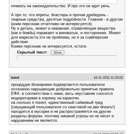
плевать на законодательство. И про это не идет речь.
А про то, что иприты, бластеры и прочая дребедень -
тварные средства, десятые подробности. Главное - в другом
(коим персонаж отчетливо не интересуется).
Ну и деталь, может и неважная: отравляющие вещества
(как и бомбы) поражают и виноватых, и посторонних. Может
для марксиста это не проблема, но я за снайперские
действия.
Коими персонаж не интересуется, кстати.
Скрытый текст:
:
band
10-11-2011 11:33:02
процедуре блокировки подвергаются пользователи
осознанно нарушающие добровольно принятые правила
ЕФА. в соответствии с ними, весь неуставняк сносится
модераторами в корзину на карантин.
на сколько я понял, единственный сабжевый тред
(смущающий пользователя со свастикой на аве блеать!)
находится в мусорке и не распространяется на другие
разделы форума. поэтому никакой угрозы он не несет и
нарушением не является.