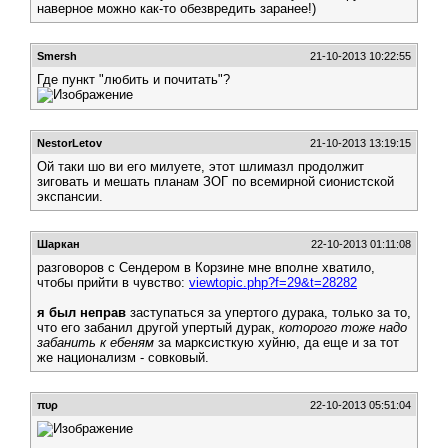
наверное можно как-то обезвредить заранее!)
Smersh
21-10-2013 10:22:55
Где пункт "любить и почитать"?
NestorLetov
21-10-2013 13:19:15
Ой таки шо ви его милуете, этот шлимазл продолжит
зиговать и мешать планам ЗОГ по всемирной сионистской
экспансии.
Шаркан
22-10-2013 01:11:08
разговоров с Сендером в Корзине мне вполне хватило,
чтобы прийти в чувство:
viewtopic.php?f=29&t=28282
я был неправ
заступаться за упертого дурака, только за то,
что его забанил другой упертый дурак,
которого тоже надо
забанить к ебеням
за марксисткую хуйню, да еще и за тот
же национализм - совковый.
πυρ
22-10-2013 05:51:04