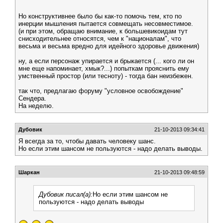
Но конструктивнее было бы как-то помочь тем, кто по
инерции мышления пытается совмещать несовместимое.
(и при этом, обращаю внимание, к большевикоидам тут
снисходительнее относятся, чем к "националам", что
весьма и весьма вредно для идейного здоровье движения)
ну, а если персонаж упирается и брыкается (... кого ли он
мне еще напоминает, хмык?...) попыткам прояснить ему
умственный простор (или тесноту) - тогда бан неизбежен.
так что, предлагаю форуму "условное освобождение"
Сендера.
На неделю.
Дубовик
21-10-2013 09:34:41
Я всегда за то, чтобы давать человеку шанс.
Но если этим шансом не пользуются - надо делать выводы.
Шаркан
21-10-2013 09:48:59
Дубовик писал(а):
Но если этим шансом не
пользуются - надо делать выводы