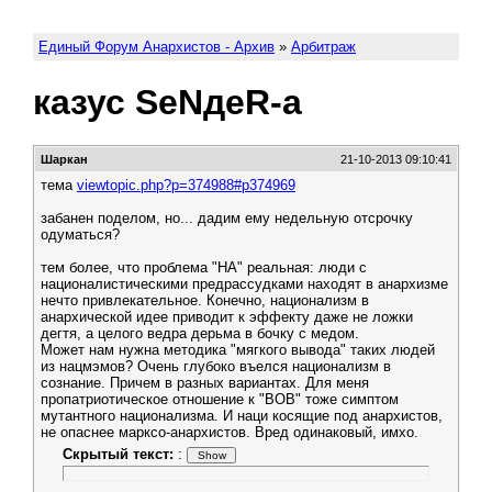
Единый Форум Анархистов - Архив
»
Арбитраж
казус SеNдеR-а
Шаркан
21-10-2013 09:10:41
тема
viewtopic.php?p=374988#p374969
забанен поделом, но... дадим ему недельную отсрочку
одуматься?
тем более, что проблема "НА" реальная: люди с
националистическими предрассудками находят в анархизме
нечто привлекательное. Конечно, национализм в
анархической идее приводит к эффекту даже не ложки
дегтя, а целого ведра дерьма в бочку с медом.
Может нам нужна методика "мягкого вывода" таких людей
из нацмэмов? Очень глубоко въелся национализм в
сознание. Причем в разных вариантах. Для меня
пропатриотическое отношение к "ВОВ" тоже симптом
мутантного национализма. И наци косящие под анархистов,
не опаснее марксо-анархистов. Вред одинаковый, имхо.
Скрытый текст:
: