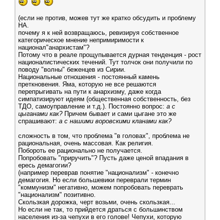
(если не против, можев тут же кратко обсудить и проблему
НА.
почему я к ней возвращаюсь, ревизируя собственное
категорическое мнение непримиримости к
национал"анархистам"?
Потому что в реале прощупывается дурная тенденция - рост
националистических течений. Тут толчок они получили по
поводу "волны" беженцев из Сирии.
Национальные отношения - постоянный камень
преткновения. Яма, которую не все решаются
перепрыгивать на пути к анархизму, даже когда
симпатизируют идеям (общественная собственность, без
ТДО, самоуправление и т.д.). Постоянно вопрос:
а с
цыганами как?
Причем бывает и сами цыгане это же
спрашивают:
а с нашими воровскими кланами как?
сложность в том, что проблема "в головах", проблема не
рациональная, очень массовая. Как религия.
Побороть ее рационально не получается.
Попробовать "приручить"? Пусть даже ценой впадания в
ересь демагогии?
(например переврав понятие "национализм" - конечно
демагогия. Но если большевики переврали термин
"коммунизм" негативно, можем попробовать переврать
"национализм" позитивно.
Скользкая дорожка, черт возьми, очень скользкая...
Но если не так, то прийдется драться с большинством
населения из-за чепухи в его голове! Чепухи, которую