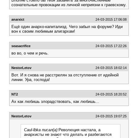
Вполне стоило бы тебя забанить за многочисленные
сознательные провокации из личной неприязни к граевскому.
anarxict
24-03-2015 17:06:08
Ещё один анархо-капитализд. Чего забыл на форуме? Иди
вон к своим любимым алигархам!
seasacrifice
24-03-2015 17:22:26
во во, о чем и речь.
NestorLetov
24-03-2015 18:02:14
Вот. И я снова не расстрелян за отступление от идейной
линии. Ура, господа!
NT2
24-03-2015 18:20:52
Ах как любишь злорадствовать, как любишь...
NestorLetov
24-03-2015 19:07:25
Caul-lbka писал(а):
Революция настала, а
анархисты не знают что делать и разбегаются