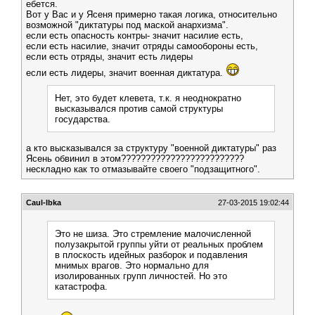
ебется.
Вот у Вас и у Ясеня примерно такая логика, относительно
возможной "диктатуры под маской анархизма".
если есть опасность контры- значит насилие есть,
если есть насилие, значит отряды самообороны есть,
если есть отряды, значит есть лидеры
если есть лидеры, значит военная диктатура.
Нет, это будет клевета, т.к. я неоднократно
высказывался против самой структуры
государства.
а кто высказывался за структуру "военной диктатуры" раз
Ясень обвинил в этом?????????????????????????
нескладно как то отмазывайте своего "подзащитного".
Caul-lbka
27-03-2015 19:02:44
Это не шиза. Это стремление малочисленной
полузакрытой группы уйти от реальных проблем
в плоскость идейных разборок и подавления
мнимых врагов. Это нормально для
изолированных групп личностей. Но это
катастрофа.