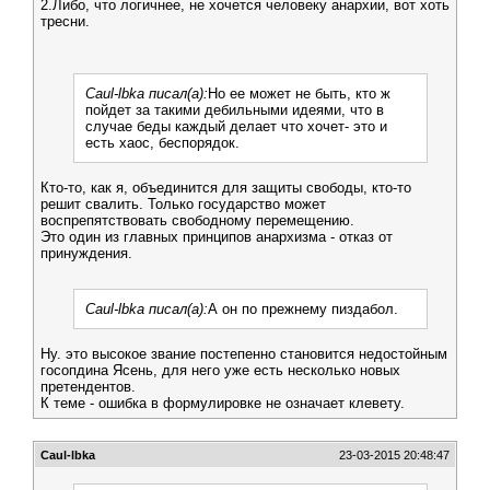
2.Либо, что логичнее, не хочется человеку анархии, вот хоть
тресни.
Caul-lbka писал(а):
Но ее может не быть, кто ж
пойдет за такими дебильными идеями, что в
случае беды каждый делает что хочет- это и
есть хаос, беспорядок.
Кто-то, как я, объединится для защиты свободы, кто-то
решит свалить. Только государство может
воспрепятствовать свободному перемещению.
Это один из главных принципов анархизма - отказ от
принуждения.
Caul-lbka писал(а):
А он по прежнему пиздабол.
Ну. это высокое звание постепенно становится недостойным
госопдина Ясень, для него уже есть несколько новых
претендентов.
К теме - ошибка в формулировке не означает клевету.
Caul-lbka
23-03-2015 20:48:47