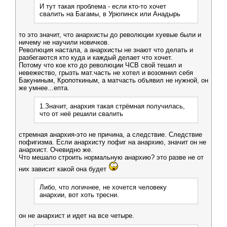
И тут такая проблема - если кто-то хочет
свалить на Багамы, в Урюпинск или Анадырь
то это значит, что анархисты до революции хуевые были и
ничему не научили новичков.
Революция настала, а анархисты не знают что делать и
разбегаются кто куда и каждый делает что хочет.
Потому что кое кто до революции ЧСВ свой тешил и
невежество, грызть мат.часть не хотел и возомнил себя
Бакуниным, Кропоткиным, а матчасть объявил не нужной, он
же умнее...епта.
1.Значит, анархия такая стрёмная получилась,
что от неё решили свалить
стремная анархия-это не причина, а следствие. Следствие
пофигизма. Если анархисту пофиг на анархию, значит он не
анархист. Очевидно же.
Что мешало строить нормальную анархию? это разве не от
них зависит какой она будет
Либо, что логичнее, не хочется человеку
анархии, вот хоть тресни.
он не анархист и идет на все четыре.