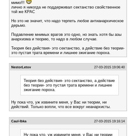
мимо!!!
лично я никогда не поддерживал сектанство свойственное
той же КРАС
Но это не значит, что надо терпеть любое антианархическое
дерьмо.
Подавление мнимых врагов это одно, но знать хотя бы азы
анархизма и теорию, то надо в любом случае.
Теория без действия- это сектанство, а действие без теории-
это пустая трата времени и лишнее зжигание пороха.
NestorLetov
27-03-2015 19:06:40
Теория без действия- это сектанство, а действие
без теории- это пустая трата времени и лишнее
зжигание пороха.
Ну пока что, уж извините меня, у Вас ни теории, ни
действий. Только вопли, что все вокруг неанархисты.
Caul-lbka
27-03-2015 19:16:14
Ну пока что, уж извините меня, у Вас ни теории