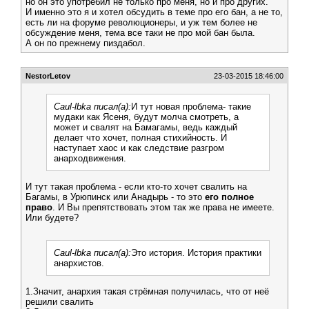
но он это употребил не только про меня, но и про других.
И именно это я и хотел обсудить в теме про его бан, а не то,
есть ли на форуме революционеры, и уж тем более не
обсуждение меня, тема все таки не про мой бан была.
А он по прежнему пиздабол.
NestorLetov
23-03-2015 18:46:00
Caul-lbka писал(а):
И тут новая проблема- такие
мудаки как Ясеня, будут молча смотреть, а
может и свалят на Бамагамы, ведь каждый
делает что хочет, полная стихийность. И
наступает хаос и как следствие разгром
анарходвижения.
И тут такая проблема - если кто-то хочет свалить на
Багамы, в Урюпинск или Анадырь - то это
его полное
право
. И Вы препятствовать этом так же права не имеете.
Или будете?
Caul-lbka писал(а):
Это история. История практики
анархистов.
1.Значит, анархия такая стрёмная получилась, что от неё
решили свалить