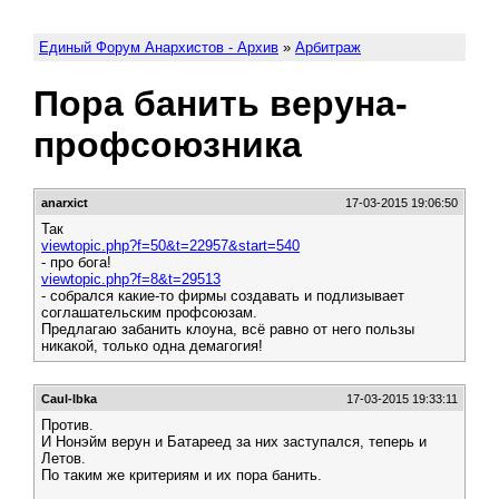
Единый Форум Анархистов - Архив
»
Арбитраж
Пора банить веруна-
профсоюзника
anarxict
17-03-2015 19:06:50
Так
viewtopic.php?f=50&t=22957&start=540
- про бога!
viewtopic.php?f=8&t=29513
- собрался какие-то фирмы создавать и подлизывает
соглашательским профсоюзам.
Предлагаю забанить клоуна, всё равно от него пользы
никакой, только одна демагогия!
Caul-lbka
17-03-2015 19:33:11
Против.
И Нонэйм верун и Батареед за них заступался, теперь и
Летов.
По таким же критериям и их пора банить.