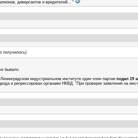
шпионов, диверсантов и вредителей... "
о получилось)
же бывало.
в Ленинградском индустриальном институте один член партии
подал 19 з
арода и репрессирован органами НКВД. "При проверке заявления на месте