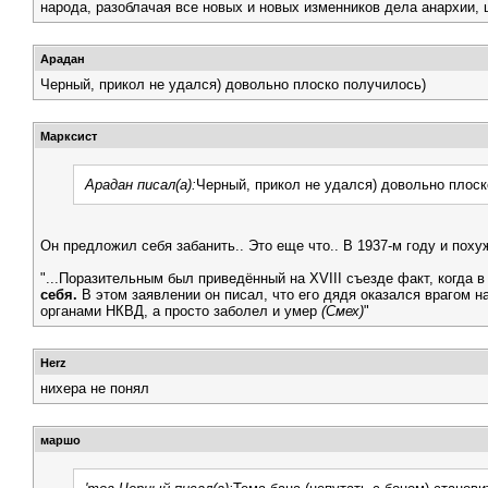
народа, разоблачая все новых и новых изменников дела анархии, 
Арадан
Черный, прикол не удался) довольно плоско получилось)
Марксист
Арадан писал(а):
Черный, прикол не удался) довольно плоск
Он предложил себя забанить.. Это еще что.. В 1937-м году и поху
"...Поразительным был приведённый на XVIII съезде факт, когда 
себя.
В этом заявлении он писал, что его дядя оказался врагом н
органами НКВД, а просто заболел и умер
(Смех)
"
Herz
нихера не понял
маршо