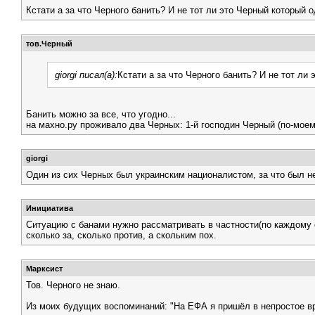
Кстати а за что Черного банить? И не тот ли это Черный который 
тов.Черный
giorgi писал(а):
Кстати а за что Черного банить? И не тот ли
Банить можно за все, что угодно...
на махно.ру проживало два Черных: 1-й господин Черный (по-моем
giorgi
Один из сих Черных был украинским националистом, за что был н
Инициатива
Ситуацию с банами нужно рассматривать в частности(по каждому с
сколько за, сколько против, а скольким пох.
Марксист
Тов. Черного не знаю.
Из моих будущих воспоминаний: "На ЕФА я пришёл в непростое в