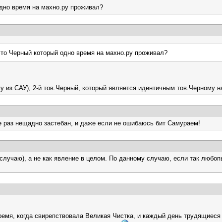
одно время на махно.ру проживал?
 это Черный который одно время на махно.ру проживал?
у из САУ); 2-й тов.Черный, который является идентичным тов.Черному 
е раз нещадно застебан, и даже если не ошибаюсь бит Самураем!
лучаю), а не как явление в целом. По данному случаю, если так любопы
ремя, когда свирепствовала Великая Чистка, и каждый день трудящиес