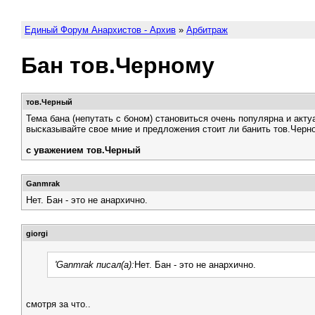
Единый Форум Анархистов - Архив
»
Арбитраж
Бан тов.Черному
тов.Черный
Тема бана (непутать с боном) становиться очень популярна и акту
высказывайте свое мние и предложения стоит ли банить тов.Черно
с уважением тов.Черный
Ganmrak
Нет. Бан - это не анархично.
giorgi
'Ganmrak писал(а):
Нет. Бан - это не анархично.
смотря за что..