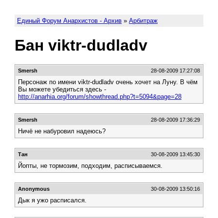
Единый Форум Анархистов - Архив
»
Арбитраж
Бан viktr-dudladv
Smersh
28-08-2009 17:27:08
Персонаж по имени viktr-dudladv очень хочет на Луну. В чём
Вы можете убедиться здесь -
http://anarhia.org/forum/showthread.php?t=5094&page=28
Smersh
28-08-2009 17:36:29
Ничё не набуровил надеюсь?
Тан
30-08-2009 13:45:30
Йопты, не тормозим, подходим, расписываемся.
Anonymous
30-08-2009 13:50:16
Дык я ужо расписался.