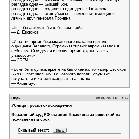
разгадка одна — бывший бон.
разгадка одна — родился в один день с Гитлером.
разгадка одна — отец убийцы — полковник милиции и
личный друг генерала Пронина
«Был бы автомат, было бы веселее!»
— Д. Евсюков
«И вот во время бессмысленного шатания пришло
ощущение Зеленого, Огромным тиранозавром казался я
себе сам, Огляделся и пошел прямо крушить весь
универсам.»
— СБПЧ
«Если бы в супермаркете на было камер, то майор Евсюков
был бы потерпевшим, на которого напали безумные
покупатели и хотели разорвать на части»
— Анонимус
Ниди
08-06-2010 18:13:36
Убийца просил снисхождения
Верховный суд РФ оставил Евсюкова за решеткой на
пожизненный срок
Скрытый текст:
: