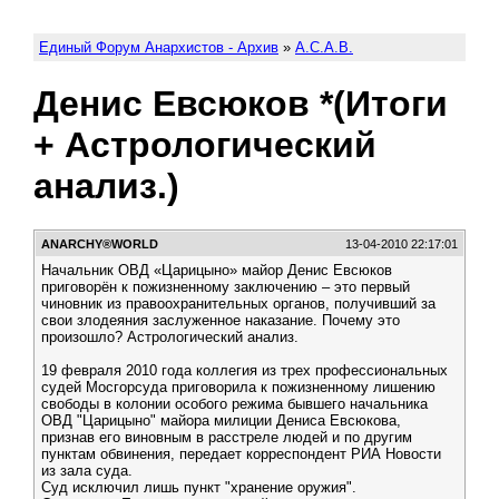
Единый Форум Анархистов - Архив
»
A.C.A.B.
Денис Евсюков *(Итоги
+ Астрологический
анализ.)
АNARCHY®WORLD
13-04-2010 22:17:01
Начальник ОВД «Царицыно» майор Денис Евсюков
приговорён к пожизненному заключению – это первый
чиновник из правоохранительных органов, получивший за
свои злодеяния заслуженное наказание. Почему это
произошло? Астрологический анализ.
19 февраля 2010 года коллегия из трех профессиональных
судей Мосгорсуда приговорила к пожизненному лишению
свободы в колонии особого режима бывшего начальника
ОВД "Царицыно" майора милиции Дениса Евсюкова,
признав его виновным в расстреле людей и по другим
пунктам обвинения, передает корреспондент РИА Новости
из зала суда.
Суд исключил лишь пункт "хранение оружия".