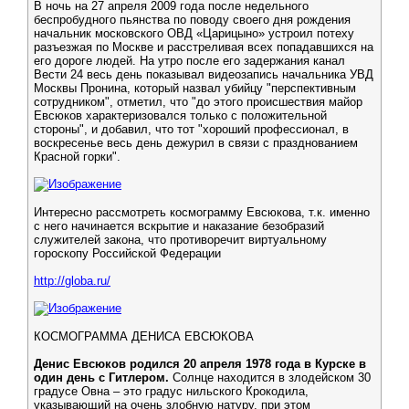
В ночь на 27 апреля 2009 года после недельного
беспробудного пьянства по поводу своего дня рождения
начальник московского ОВД «Царицыно» устроил потеху
разъезжая по Москве и расстреливая всех попадавшихся на
его дороге людей. На утро после его задержания канал
Вести 24 весь день показывал видеозапись начальника УВД
Москвы Пронина, который назвал убийцу "перспективным
сотрудником", отметил, что "до этого происшествия майор
Евсюков характеризовался только с положительной
стороны", и добавил, что тот "хороший профессионал, в
воскресенье весь день дежурил в связи с празднованием
Красной горки".
Интересно рассмотреть космограмму Евсюкова, т.к. именно
с него начинается вскрытие и наказание безобразий
служителей закона, что противоречит виртуальному
гороскопу Российской Федерации
http://globa.ru/
КОСМОГРАММА ДЕНИСА ЕВСЮКОВА
Денис Евсюков родился 20 апреля 1978 года в Курске в
один день с Гитлером.
Солнце находится в злодейском 30
градусе Овна – это градус нильского Крокодила,
указывающий на очень злобную натуру, при этом