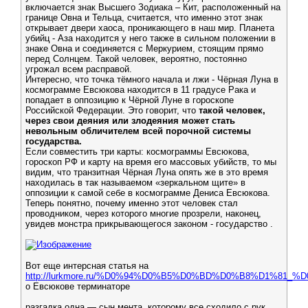
включается знак Высшего Зодиака – Кит, расположенный на
границе Овна и Тельца, считается, что именно этот знак
открывает двери хаоса, проникающего в наш мир. Планета
убийц - Аза находится у него также в сильном положении в
знаке Овна и соединяется с Меркурием, стоящим прямо
перед Солнцем. Такой человек, вероятно, постоянно
угрожал всем расправой.
Интересно, что точка тёмного начала и лжи - Чёрная Луна в
космограмме Евсюкова находится в 11 градусе Рака и
попадает в оппозицию к Чёрной Луне в гороскопе
Российской Федерации. Это говорит, что
такой человек,
через свои деяния или злодеяния может стать
невольным обличителем всей порочной системы
государства.
Если совместить три карты: космограммы Евсюкова,
гороскоп РФ и карту на время его массовых убийств, то мы
видим, что транзитная Чёрная Луна опять же в это время
находилась в так называемом «зеркальном щите» в
оппозиции к самой себе в космограмме Дениса Евсюкова.
Теперь понятно, почему именно этот человек стал
проводником, через которого многие прозрели, наконец,
увидев монстра прикрывающегося законом - государство .
Вот еще интерсная статья на
http://lurkmore.ru/%D0%94%D0%B5%D0%BD%D0%B8%D1%8
о Евсюкове терминаторе
разгадка одна — сын мента, которому все сходило с рук.