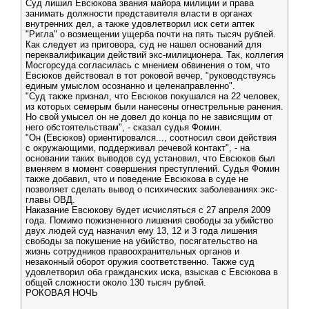
Суд лишил Евсюкова звания майора милиции и права
занимать должности представителя власти в органах
внутренних дел, а также удовлетворил иск сети аптек
"Ригла" о возмещении ущерба почти на пять тысяч рублей.
Как следует из приговора, суд не нашел оснований для
переквалификации действий экс-милиционера. Так, коллегия
Мосгорсуда согласилась с мнением обвинения о том, что
Евсюков действовал в тот роковой вечер, "руководствуясь
единым умыслом осознанно и целенаправленно".
"Суд также признал, что Евсюков покушался на 22 человек,
из которых семерым были нанесены огнестрельные ранения.
Но свой умысел он не довел до конца по не зависящим от
него обстоятельствам", - сказал судья Фомин.
"Он (Евсюков) ориентировался..., соотносил свои действия
с окружающими, поддерживал речевой контакт", - на
основании таких выводов суд установил, что Евсюков был
вменяем в момент совершения преступлений. Судья Фомин
также добавил, что и поведение Евсюкова в суде не
позволяет сделать вывод о психических заболеваниях экс-
главы ОВД.
Наказание Евсюкову будет исчисляться с 27 апреля 2009
года. Помимо пожизненного лишения свободы за убийство
двух людей суд назначил ему 13, 12 и 3 года лишения
свободы за покушение на убийство, посягательство на
жизнь сотрудников правоохранительных органов и
незаконный оборот оружия соответственно. Также суд
удовлетворил оба гражданских иска, взыскав с Евсюкова в
общей сложности около 130 тысяч рублей.
РОКОВАЯ НОЧЬ