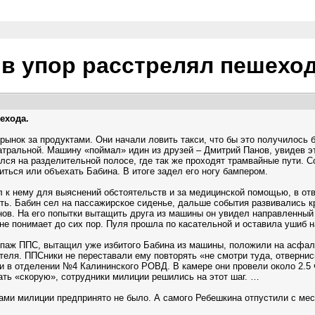
в упор расстрелял пешехо
ехода.
 рынок за продуктами. Они начали ловить такси, что бы это получилось 
атральной. Машину «поймал» идин из друзей – Дмитрий Панов, увидев 
ился на разделительной полосе, где так же проходят трамвайные пути. 
ться или объехать Бабина. В итоге задел его ногу бампером.
 к нему для выяснений обстоятельств и за медицинской помощью, в отв
ить. Бабин сел на пассажирское сиденье, дальше события развивались к
ов. На его попытки вытащить друга из машины он увидел направленный 
не понимает до сих пор. Пуля прошла по касательной и оставила ушиб н
паж ППС, вытащил уже избитого Бабина из машины, положили на асфальт
вителя. ППСники не переставали ему повторять «не смотри туда, отверни
и в отделении №4 Калининского РОВД. В камере они провели около 2.5 
вать «скорую», сотрудники милиции решились на этот шаг. …
ками милиции предпринято не было. А самого Ребешкина отпустили с ме