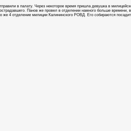
отправили в палату. Через некоторое время пришла девушка в милицейс
страдавшего. Панов же провел в отделении намного больше времени, в 
то же 4 отделение милиции Калининского РОВД. Его собираются посадить