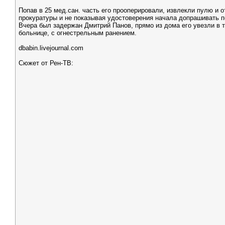
Попав в 25 мед.сан. часть его прооперировали, извлекли пулю и 
прокуратуры и не показывая удостоверения начала допрашивать по
Вчера был задержан Дмитрий Панов, прямо из дома его увезли в 
больнице, с огнестрельным ранением.
dbabin.livejournal.com
Сюжет от Рен-ТВ: