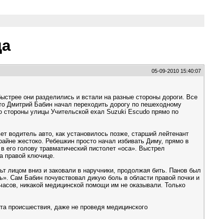
да
05-09-2010 15:40:07
быстрее они разделились и встали на разные стороны дороги. Все
это Дмитрий Бабин начал переходить дорогу по пешеходному
Со стороны улицы Учительской ехал Suzuki Escudo прямо по
ет водитель авто, как установилось позже, старший лейтенант
райне жестоко. Ребешкин просто начал избивать Диму, прямо в
в его голову травматический пистолет «оса». Выстрел
а правой ключице.
 лицом вниз и заковали в наручники, продолжая бить. Панов был
сь». Сам Бабин почувствовал дикую боль в области правой почки и
часов, никакой медицинской помощи им не оказывали. Только
ста происшествия, даже не проведя медицинского