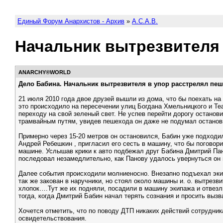
Единый Форум Анархистов - Архив
»
A.C.A.B.
Начальник вытрезвителя 
АNARCHY®WORLD
Дело Бабина. Начальник вытрезвителя в упор расстрелял пеш
21 июля 2010 года двое друзей вышли из дома, что бы поехать на
это происходило на пересечении улиц Богдана Хмельницкого и Те
переходу на свой зеленый свет. Не успев перейти дорогу останов
трамвайным путям, увидев пешехода он даже не подумал останови
Примерно через 15-20 метров он остановился, Бабин уже подходил
Андрей Ребешкин , пригласил его сесть в машину, что бы поговор
машине. Услышав крики к авто подбежал друг Бабина Дмитрий Пан
последовал незамедлительно, как Панову удалось увернуться он 
Далее события происходили молниеносно. Внезапно подъехал эки
так же закован в наручники, но стоял около машины и. о. вытрез
хлопок….Тут же их подняли, посадили в машину экипажа и отвезл
тогда, когда Дмитрий Бабин начал терять сознания и просить выз
Хочется отметить, что по поводу ДТП никаких действий сотрудни
освидетельствования.