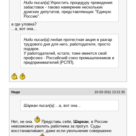
Ниди писал(а):
Упростить процедуру проведения
забастовок - таково намерение нескольких
думских депутатов, представляющих "Единую
Россию".
а где уловка?
...а, вот она...
Ниди писал(а):
любая протестная акция в разгар
трудового дня для него, работодателя, просто
подарок.
У работодателей, кстати, тоже имеется свой
профсоюз - Российский союз промышленников и
предпринимателей (РСПП).
Ниди
10-03-2011 13:21:35
Шаркан писал(а):
...а, вот она...
Нет, не она.
Представь себе,
Шаркан
, в России
невозможно уволить работника за прогул. Суды
восстанавливают, даже если увольнение совершенно