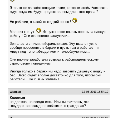
Это что же за забастовщики такие, которые чтобы бастовать
ждут когда им будут предоставлены для этого права ?
Не рабочие, а какой-то жидкий понос !
Мало их гнетут.
Их нужно еще начать пороть за плохую
работу ! Они это вполне заслужили...
Зря власти с ними либеральничают. Эту шваль нужно
вообще переселить в бараки и пусть там и работают, и
живут под теленаблюдением и телеоблучением...
Они вполне заработали возврат к рабовладельческому
строю своим поведением.
Иногда только в бараки им надо завозить дешевую водку и
баб. Этого будет вполне достаточно для того, чтобы они
работали... Не х..я их жалеть !
Шаркан
12-03-2011 18:54:19
Колоимп
не должна, но всегда есть. Или ты считаешь, что
государство всамделе заботится о гражданах?