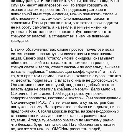
ни камуфлируй. Если взвесить убытки, которые в подобных
случаях несут авиаперевозчики, то впору говорить об
экономическом терроризме. А продолжая разговор в
популярной ныне терминологии, можно подыскать слова и
об отношении к пассажирам. Оно напоминает захват в
заложники. Разница только в том, что захват производится
не на борту самолета, а на земле, и ничьей жизни не
угрожает. В остальном все похоже: бунтовщики чего-то
требуют от властей, а страдают ни в чем не повинные
граждане.
В таких обстоятельствах самое простое, по-человечески
естественное - проникнуться сочувствием к участникам
акции. Своего рода "стокгольмский синдром" охватывает
общество всякий раз, когда кто-то ложится на рельсы,
требуя света и тепла, стучит касками по асфальту, выбивая
из казны надбавки, "повышающие коэффициенты" и т.п. А
то, что при этом нормальная жизнь входит в ступор - так что
ж, дескать, поделаешь, с властью иначе не договоришься.
Однако мне помнится случай, когда на подобный шантаж
власть едва не ответила крайними мерами. Дело было на
Сахалине. Там в июле 1998 года, протестуя против
задержки зарплаты, бастовали шахтеры. Они заблокировали
Сахалинскую ГРЭС. И в течение шести суток остров был
погружен во тьму. Электричества не было ни в домах, ни на
предприятиях. Стояли морские порты, на железнодорожных
станциях скопились десятки составов с различными
грузами. И тогда губернатор объявил по местному радио,
что блокада будет снята силой. На либеральные стенания:
ах, как же это можно - ОМОНом разгонять людей,