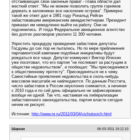
отстаивающих свои законные права! - глава области дал
жесткий ответ: "Мы не можем позволить группе горняков
держать в заложниках все население острова". Примерно
такой же ответ дал в 1981 году Рональд Рейган
забастовавшим американским авиадиспетчерам. Президент
приказал им немедленно выйти на работу. Они не
подчинились. И тогда Федеральное авиационное агентство
без долгих разговоров уволило 11 300 человек.
Упростить процедуру проведения забастовок депутаты
Госдумы до сих пор не пытались. Но по мере приближения
парламентской кампании подобные инициативы будут
рождаться все чаще. Депутат-коммунист Виктор Илюхин
уже посетовал, что его партия "не поспевает за растущим в
обществе недовольством", и пообещал: "Мы присоединимся
к общественному протесту". Присоединяться не к чему.
Самостийные проявления недовольства в сколь-нибудь
массовом масштабе не наблюдаются. По данным Росстата,
число забастовок в России неуклонно снижается, а начиная
с 2010 года и по сей день официально не зафиксировано
вообще ни одной. Так что, настаивая на либерализации
забастовочного законодательства, партия власти сегодня
ничем не рискует.
Источник:
http://www.rg.ru/2011/03/04/vizhutovich.html
Шаркан
06-03-2011 19:12:10