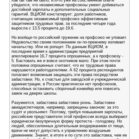
Как бы там ни было, кто-то уже на собственном опыте
убедился, что независимые профсоюзы умеют добиваться
достойной зарплаты и дополнительных социальных
гарантий. ВЦИОМ констатирует: доля работников,
считающих независимый профсоюз эффективным
защитником трудовых прав, за последние четыре года
выросла с 13,5 процента до 19,6.
Но вообще-то российский труженик на профсоюз не уповает.
Недовольство своим положением он по-прежнему изливает
начальству. Или не ропщет. По данным ВЦИОМ, в
последнее время к администрации предприятий
апеллировали 16,7 процента опрошенных, а к профсоюзу -
5. Бастовать же и вовсе охотников мало. При этом почти
половина опрошенных считают, что их трудовые права
нарушаются работодателями. А 62 процента респондентов
полагают возможным защищать эти права посредством
забастовки. Но, к счастью для заводской и учрежденческой
администрации, в России практически нет профсоюзов,
способных остановить сборочный конвейер или повесить
замок на дверях школы.
Разумеется, забастовка забастовке рознь. Забастовки
авиадиспетчеров, например, запрещены законом: за это
судят и увольняют. Поэтому, требуя повышения зарплаты,
российские представители этой профессии всегда выбирают
юридически безупречную форму протеста - голодовку. Но
людей, обессиленных длительным воздержанием от пищи,
врачи не могут допустить к управлению воздушным
движением. Значит, в итоге и по сути это забастовка, чем ее