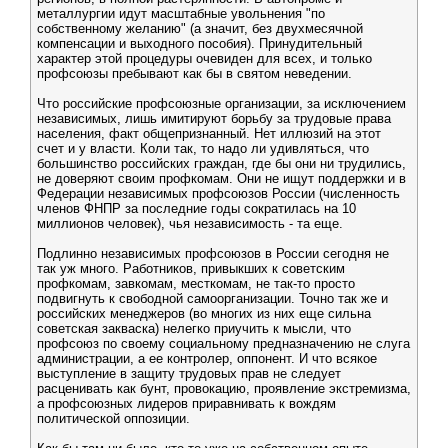
металлургии идут масштабные увольнения "по
собственному желанию" (а значит, без двухмесячной
компенсации и выходного пособия). Принудительный
характер этой процедуры очевиден для всех, и только
профсоюзы пребывают как бы в святом неведении.
Что российские профсоюзные организации, за исключением
независимых, лишь имитируют борьбу за трудовые права
населения, факт общепризнанный. Нет иллюзий на этот
счет и у власти. Коли так, то надо ли удивляться, что
большинство российских граждан, где бы они ни трудились,
не доверяют своим профкомам. Они не ищут поддержки и в
Федерации независимых профсоюзов России (численность
членов ФНПР за последние годы сократилась на 10
миллионов человек), чья независимость - та еще.
Подлинно независимых профсоюзов в России сегодня не
так уж много. Работников, привыкших к советским
профкомам, завкомам, месткомам, не так-то просто
подвигнуть к свободной самоорганизации. Точно так же и
российских менеджеров (во многих из них еще сильна
советская закваска) нелегко приучить к мысли, что
профсоюз по своему социальному предназначению не слуга
администрации, а ее контролер, оппонент. И что всякое
выступление в защиту трудовых прав не следует
расценивать как бунт, провокацию, проявление экстремизма,
а профсоюзных лидеров приравнивать к вождям
политической оппозиции.