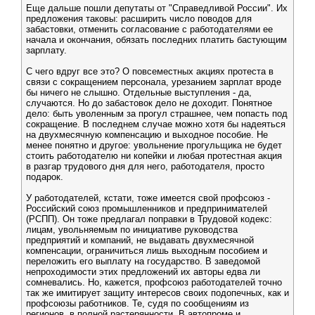
Еще дальше пошли депутаты от "Справедливой России". Их
предложения таковы: расширить число поводов для
забастовки, отменить согласование с работодателями ее
начала и окончания, обязать последних платить бастующим
зарплату.
С чего вдруг все это? О повсеместных акциях протеста в
связи с сокращением персонала, урезанием зарплат вроде
бы ничего не слышно. Отдельные выступления - да,
случаются. Но до забастовок дело не доходит. Понятное
дело: быть уволенным за прогул страшнее, чем попасть под
сокращение. В последнем случае можно хотя бы надеяться
на двухмесячную компенсацию и выходное пособие. Не
менее понятно и другое: увольнение прогульщика не будет
стоить работодателю ни копейки и любая протестная акция
в разгар трудового дня для него, работодателя, просто
подарок.
У работодателей, кстати, тоже имеется свой профсоюз -
Российский союз промышленников и предпринимателей
(РСПП). Он тоже предлагал поправки в Трудовой кодекс:
лицам, увольняемым по инициативе руководства
предприятий и компаний, не выдавать двухмесячной
компенсации, ограничиться лишь выходным пособием и
переложить его выплату на государство. В заведомой
непроходимости этих предложений их авторы едва ли
сомневались. Но, кажется, профсоюз работодателей точно
так же имитирует защиту интересов своих подопечных, как и
профсоюзы работников. Те, судя по сообщениям из
регионов, в полной растерянности. В автопроме и