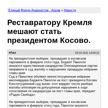
Единый Форум Анархистов - Архив
»
Новости
Реставратору Кремля
мешают стать
президентом Косово.
РПАУ
29-03-2011 14:09:23
На президентских выборах, прошедших в косовском
парламенте в феврале этого года, Беджет Паколли
оказался единственным кандидатом.Оппозиционные партии
направили в суд жалобу о нарушениях процедуры избрания
главы края.
Суд в Приштине объявил неконституционным избрание
миллиардера Беджета Паколли на пост президента Косова.
Конституционный суд вынес этот вердикт после разбора
жалобы оппозиции на допущенные нарушения в ходе
голосования по кандидатуре на пост главы края, передает
«Радио Свобода».
На президентских выборах, прошедших в косовском
парламенте в феврале этого года, Паколли оказался