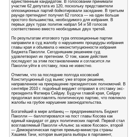
единственным кандидатом. В голосовании принимали
участие 62 депутата из 120, поскольку представители
оппозиционных партий бойкотировали заседание. В третьем
раунде претендент получил 62 голоса — на один больше
простого большинства, необходимого для избрания. В
первых двух турах политик набрал 54 и 58 голосов
соответственно вместо необходимых двух третей.
По результатам итогового тура оппозиционные партии
направили в суд жалобу о нарушениях процедуры избрания
главы края и объявила о неконституционности избрания
Беджета Паколли. Сегодняшним решением суд
удовлетворил их претензии. О том, какие действия
последуют за этим постановлением и согласится ли
Паколли уйти в отставку, пока не известно.
Отметим, что за последние полгода косовский
Конституционный суд вынес уже второе решение,
направленное на прекращение президентских полномочий. В
сентябре 2010 г. подобный вердикт отправил в отставку экс-
президента Фатмира Сейдиу. Будучи главой края, Сейдиу
продолжал возглавлять политическую партию, что повлекло
жалобы на грубое нарушение законодательства.
Богатейший в мире албанец — предприниматель Беджет
Паколли — баллотировался на пост главы Косова как
единый кандидат от двух политических партий. Первой стал
возглавляемый Паколли «Альянс за новое Косово», второй
— Демократическая партия премьер-министра страны
Хашима Тачи, которая выиграла выборы в парламент,