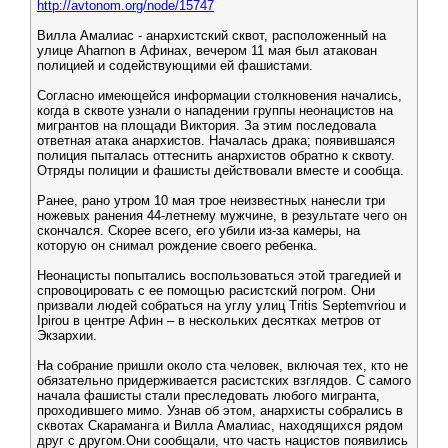
http://avtonom.org/node/15747
Вилла Амалиас - анархистский сквот, расположенный на
улице Aharnon в Афинах, вечером 11 мая был атакован
полицией и содействующими ей фашистами.
Согласно имеющейся информации столкновения начались,
когда в сквоте узнали о нападении группы неонацистов на
мигрантов на площади Виктория. За этим последовала
ответная атака анархистов. Началась драка; появившаяся
полиция пыталась оттеснить анархистов обратно к сквоту.
Отряды полиции и фашисты действовали вместе и сообща.
Ранее, рано утром 10 мая трое неизвестных нанесли три
ножевых ранения 44-летнему мужчине, в результате чего он
скончался. Скорее всего, его убили из-за камеры, на
которую он снимал рождение своего ребенка.
Неонацисты попытались воспользоваться этой трагедией и
спровоцировать с ее помощью расистский погром. Они
призвали людей собраться на углу улиц Tritis Septemvriou и
Ipirou в центре Афин – в нескольких десятках метров от
Экзархии.
На собрание пришли около ста человек, включая тех, кто не
обязательно придерживается расистских взглядов. С самого
начала фашисты стали преследовать любого мигранта,
проходившего мимо. Узнав об этом, анархисты собрались в
сквотах Скараманга и Вилла Амалиас, находящихся рядом
друг с другом.Они сообщали, что часть нацистов появились