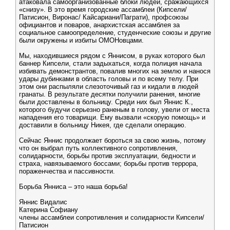
атаковала самоорганизованные блоки людей, сражающихся
«снизу». В это время городские ассамблеи (Кипсели/
Патисион, Виронас/ Кайсариани/Паграти), профсоюзы
официантов и поваров, анархистская ассамблея за
социальное самоопределение, студенческие союзы и другие
были окружены и избиты ОМОНовцами.
Мы, находившиеся рядом с Яннисом, в руках которого был
баннер Кипсели, стали задыхаться, когда полиция начала
избивать демонстрантов, повалив многих на землю и нанося
удары дубинками в область головы и по всему телу. При
этом они распыляли слезоточивый газ и кидали в людей
гранаты. В результате десятки получили ранения, многие
были доставлены в больницу. Среди них был Яннис К.,
которого будучи серьезно раненым в голову, увели от места
нападения его товарищи. Ему вызвали «скорую помощь» и
доставили в больницу Никея, где сделали операцию.
Сейчас Яннис продолжает бороться за свою жизнь, потому
что он выбрал путь коллективного сопротивления,
солидарности, борьбы против эксплуатации, бедности и
страха, навязываемого боссами; борьбы против террора,
пораженчества и пассивности.
Борьба Янниса – это наша борьба!
Яннис Видалис
Катерина Софиану
члены ассамблеи сопротивления и солидарности Кипсели/
Патисион