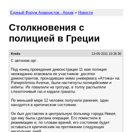
Единый Форум Анархистов - Архив
»
Новости
Столкновения с
полицией в Греции
Kredo
13-05-2011 10:36:36
С автоном.орг:
Под конец проведения демонстрации 11 мая полиция
неожиданно атаковала ее участников: десятки
демонстрантов, проходивших мимо универмага «Аттика» на
Panepistimiou Avenue, были настигнуты полицейскими и
избиты. Их повалили на тротуар, в толпу распыляли
слезоточивый газ и кидали гранаты.
По меньшей мере 12 человек получили ранения, один
находится в критическом состоянии.
Он был доставлен в центральную больницу города Никея,
где ему была сделана операция. Его поместили в
реанимацию и, по словам врачей, его состояние будет
оставаться критическим на протяжении следующих
нескольких дней.