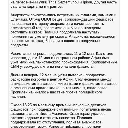
на пересечении улиц Tritis Septemvriou и Ipirou, другая часть
стала нападать на мигрантов.
Анархисты приготовились встретить их флагами, камнями и
шлемами. Отряд ОМОНовцев, сопровождавший фашистов,
направился в сторону анархистов и начал распылять
слезоточивый газ, после чего они были вынуждены
отступить в сквот. Полиция продолжала наступать,
применяя газ уже внутри сквота. Анархисты, находившиеся
на верхних этажах, бросали в нацистов подручные
предметы.
Расистские погромы продолжались 11 и 12 мая. Как стало
известно, днем 12 мая в центральном районе Афин был
убит мужчина пакистанского происхождения. Корпоративные
СМИ утверждают, что на него напали фашисты.
Днем и вечером 12 мая нацисты пытались продолжать
расистские погромы в центре Афин. Столкновения между
антифашистами в союзе с мигрантами и фашистами в союзе
с омоновцами продолжались в тот момент, когда возле
Пропилей начиналось шествие против полицейского
насилия.
Около 18.25 по местному времени несколько десятков
фашистов при поддержке сил полиции попытались вновь
атаковать сквот Вилла Амалиас. Сквоттерам удалось
отстоять здание и отогнать нацистов. Полиция
поддерживала их отступления, поливая анархистов
слезоточивым газом. Ранее антифашисты прогнали