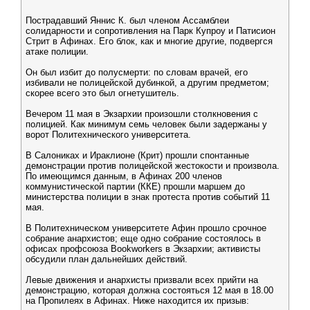
Пострадавший Яннис К. был членом Ассамблеи
солидарности и сопротивления на Парк Купроу и Патисион
Стрит в Афинах. Его блок, как и многие другие, подвергся
атаке полиции.
Он был избит до полусмерти: по словам врачей, его
избивали не полицейской дубинкой, а другим предметом;
скорее всего это был огнетушитель.
Вечером 11 мая в Экзархии произошли столкновения с
полицией. Как минимум семь человек были задержаны у
ворот Политехнического университета.
В Салониках и Ираклионе (Крит) прошли спонтанные
демонстрации против полицейской жестокости и произвола.
По имеющимся данным, в Афинах 200 членов
коммунистической партии (ККЕ) прошли маршем до
министерства полиции в знак протеста против событий 11
мая.
В Политехническом университете Афин прошло срочное
собрание анархистов; еще одно собрание состоялось в
офисах профсоюза Bookworkers в Экзархии; активисты
обсудили план дальнейших действий.
Левые движения и анархисты призвали всех прийти на
демонстрацию, которая должна состояться 12 мая в 18.00
на Пропилеях в Афинах. Ниже находится их призыв: