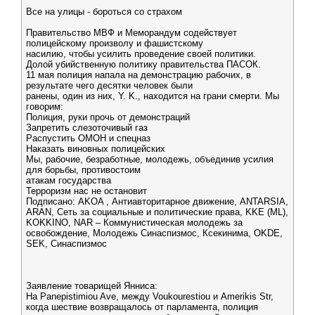
Все на улицы - бороться со страхом
Правительство МВФ и Меморандум содействует
полицейскому произволу и фашистскому
насилию, чтобы усилить проведение своей политики.
Долой убийственную политику правительства ПАСОК.
11 мая полиция напала на демонстрацию рабочих, в
результате чего десятки человек были
ранены, один из них, Y. K., находится на грани смерти. Мы
говорим:
Полиция, руки прочь от демонстраций
Запретить слезоточивый газ
Распустить ОМОН и спецназ
Наказать виновных полицейских
Мы, рабочие, безработные, молодежь, объединив усилия
для борьбы, противостоим
атакам государства
Терроризм нас не остановит
Подписано: AKOA , Антиавторитарное движение, ANTARSIA,
ARAN, Сеть за социальные и политические права, KKE (ML),
KOKKINO, NAR – Коммунистическая молодежь за
освобождение, Молодежь Синаспизмос, Ксекинима, OKDE,
SEK, Синаспизмос
Заявление товарищей Янниса:
На Panepistimiou Ave, между Voukourestiou и Amerikis Str,
когда шествие возвращалось от парламента, полиция