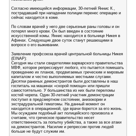
Согласно имеющейся информации, 30-летний Яннис К.,
пострадавший при нападении полиции перенес операцию и
сейчас находится в коме.
По словам врачей у него две серьезные раны головы и он
потерял много крови. Он был введен в состояние
искусственной комы. Яннис находится в больнице Никея в
Афинах. Следующие двое суток станут решающими в
вопросе о его выживании.
Заявление профсоюза врачей центральной больницы Никея
(EINAP):
Сегодня мы стали свидетелями варварского правительства
МВФ, которое репрессирует любого, кто пытается помешать
проведению их планов, продвигаемых греческим и мировым
капиталом и честно выполняемых местными слугами.
Десятки раненых демонстрантов были доставлены в наш
госпиталь на машинах «скорой помощи» или пришли
самостоятельно. У большинства из них были переломы
костей черепа. Один 30-летний участник демонстрации
поступил в предсмертном состоянии, анизокории и
экстрадуральной гематомы. На данный момент он
находится в операционной, где врачи борются за его жизнь.
Мы осуждаем подобный акт полицейского произвола и
считаем, что греческое правительство несет
ответственность за попытку убийства, а также за все атаки
на демонстрантов. Насилие и репрессии против людей
больше не будут служим им.