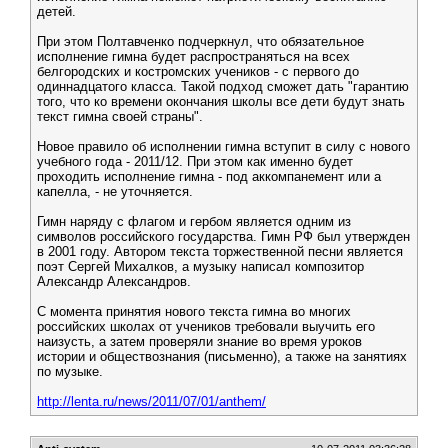
детей.
При этом Полтавченко подчеркнул, что обязательное
исполнение гимна будет распространяться на всех
белгородских и костромских учеников - с первого до
одиннадцатого класса. Такой подход сможет дать "гарантию
того, что ко времени окончания школы все дети будут знать
текст гимна своей страны".
Новое правило об исполнении гимна вступит в силу с нового
учебного года - 2011/12. При этом как именно будет
проходить исполнение гимна - под аккомпанемент или а
капелла, - не уточняется.
Гимн наряду с флагом и гербом является одним из
символов российского государства. Гимн РФ был утвержден
в 2001 году. Автором текста торжественной песни является
поэт Сергей Михалков, а музыку написал композитор
Александр Александров.
С момента принятия нового текста гимна во многих
российских школах от учеников требовали выучить его
наизусть, а затем проверяли знание во время уроков
истории и обществознания (письменно), а также на занятиях
по музыке.
http://lenta.ru/news/2011/07/01/anthem/