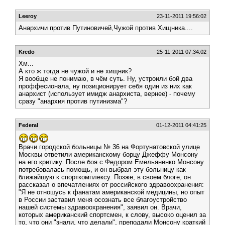
Leeroy
23-11-2011 19:56:02
Анархичи против Путиновичей,Чужой против Хищника....
Kredo
25-11-2011 07:34:02
Хм...
А кто ж тогда не чужой и не хищник?
Я вообще не понимаю, в чём суть. Ну, устроили бой два
проффесионала, ну позиционирует себя один из них как
анархист (использует имидж анархиста, вернее) - почему
сразу "анархия против путинизма"?
Federal
01-12-2011 04:41:25
Врачи городской больницы № 36 на Фортунатовской улице
Москвы ответили американскому борцу Джеффу Монсону
на его критику. После боя с Федором Емельяненко Монсону
потребовалась помощь, и он выбрал эту больницу как
ближайшую к спорткомплексу. Позже, в своем блоге, он
рассказал о впечатлениях от российского здравоохранения:
"Я не отношусь к фанатам американской медицины, но опыт
в России заставил меня осознать все благоустройство
нашей системы здравоохранения", заявил он. Врачи,
которых американский спортсмен, к слову, высоко оценил за
то, что они "знали, что делали", преподали Монсону краткий