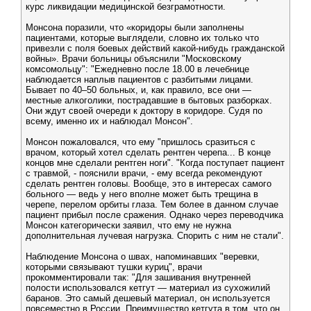
курс ликвидации медицинской безграмотности.
Монсона поразили, что «коридоры были заполнены
пациентами, которые выглядели, словно их только что
привезли с поля боевых действий какой-нибудь гражданской
войны». Врачи больницы объяснили "Московскому
комсомольцу": "Ежедневно после 18.00 в лечебнице
наблюдается наплыв пациентов с разбитыми лицами.
Бывает по 40–50 больных, и, как правило, все они —
местные алкоголики, пострадавшие в бытовых разборках.
Они ждут своей очереди к доктору в коридоре. Судя по
всему, именно их и наблюдал Монсон".
Монсон пожаловался, что ему "пришлось сразиться c
врачом, который хотел сделать рентген черепа... В конце
концов мне сделали рентген ноги". "Когда поступает пациент
с травмой, - пояснили врачи, - ему всегда рекомендуют
сделать рентген головы. Вообще, это в интересах самого
больного — ведь у него вполне может быть трещина в
черепе, перелом орбиты глаза. Тем более в данном случае
пациент прибыл после сражения. Однако через переводчика
Монсон категорически заявил, что ему не нужна
дополнительная лучевая нагрузка. Спорить с ним не стали".
Наблюдение Монсона о швах, напоминавших "веревки,
которыми связывают тушки куриц", врачи
прокомментировали так: "Для зашивания внутренней
полости использовался кетгут — материал из сухожилий
баранов. Это самый дешевый материал, он используется
повсеместно в России. Преимущество кетгута в том, что он