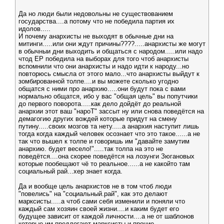
Да но люди были недовольны не существованием
государства....а потому что не победила партия их
идолов.....
И почему анархисты не выходят в обычные дни на
митинги.....или они ждут причины????.....анархисты же могут
в обычныи дни выходить и общаться с народом.....или надо
чтод ЕР победила на выборах для того чтоб анархисты
вспомнили что они анархисты и надо идти к народу...но
повторюсь смысла от этого мало...что анархисты выйдут к
зомбированной толпе....и вы можете сколько угодно
общатся с ними про анархию.....они будут пока с вами
нормально общатся, ибо у вас "общая цель" вы попутчики
до первого поворота.....как дело дойдёт до реальной
анархии этот ваш "нароТ" зассыт ну или снова поведётся на
демагогию других вождей которые придут на смену
путину.....своих мозгов та нету.....а анархия наступит лишь
тогда когда каждый человек осознает что это такое......а не
так что вышел к толпе и говоришь им "давайте замутим
анархию. будет весело!".....так толпа на это не
поведётся....она скорее поведётся на лозунги Зюгановых
которые пообещают чё то реальное......а не какойто там
социальный рай...хер знает когда.
Да и вообще цель анархистов не в том чтоб люди
"повелись" на "социальный.рай", как это делают
марксисты.....а чтоб сами себя изменили и поняли что
каждый сам хозяин своей жизни....и каким будет его
будущее зависит от каждой личности....а не от шаблонов
которые им предлогают марксисты и прочие