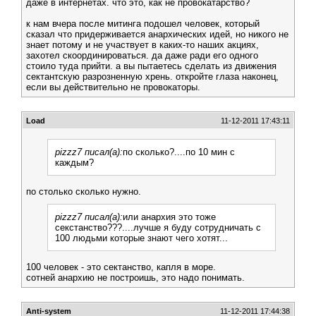
даже в интернетах. что это, как не провокатарство?
к нам вчера после митинга подошел человек, который
сказал что придерживается анархических идей, но никого не
знает потому и не участвует в каких-то наших акциях,
захотел скоординироваться. да даже ради его одного
стоило туда прийти. а вы пытаетесь сделать из движения
сектантскую разрозненную хрень. откройте глаза наконец,
если вы действительно не провокаторы.
Load
11-12-2011 17:43:11
pizzz7 писал(а):
по сколько?....по 10 мин с
каждым?
по столько сколько нужно.
pizzz7 писал(а):
или анархия это тоже
секстанство???....лучше я буду сотрудничать с
100 людьми которые знают чего хотят...
100 человек - это сектанство, капля в море.
сотней анархию не построишь, это надо понимать.
Anti-system
11-12-2011 17:44:38