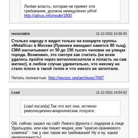
Любая власть, которая не примет эти
требования, должна немедленно уйти!
http://aitrus.info/node/1800
revsocialist
11-12-2011 14:30:43
Столько народу я видел только на концерте группы
«Metallica» в Москве (Лужники вмещают кажется 80 тыщ).
СМИ насчитывают от 50 до 150 тысяч человек на улицах
города. Возможно, это смотря как считать (не всем
удалось пройти через металлоискатели и попасть на сам
митинг), в любом случае удивительно, что никому не
стало плохо в такой толпе и что никого не затоптали.
Читать полностью:
http://revsoc.org/archives/7697
Load
11-12-2011 14:54:42
Load писал(а):
Так что вот они, истинно
революционно-анархические лозунги:
Ой, сейчас зашел на сайт Левого фронта с лидером в лице
Удальцова, или как пишет медиа_ком "красно-оранжевого
хомячка" - так у них такие же требования! Ну и ну, какая
неожиданность!