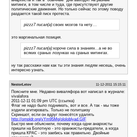
митинги, в том числе и туда, где присутствуют другие
политические движения. Но только сейчас по этому поводу
раздается такой писк протеста.
pizzz7 писал(а):
своих мозгов та нету....
это маргинальная позиция.
pizzz7 писал(а):
короче сила в знаниях...а не во
всяких сраных лозунках на сраных митингах.
ну так расскажи нам как ты эти знания людям несешь, очень
интересно узнать.
NestorLetov
11-12-2011 15:15:11
Поясните мне. Недавно виваляфора вот написал в журнале:
vivalafora
2011-12-11 01:09 pm UTC (ссылка)
Флаг не надо было поднимать, вот и все. А так - мы тоже
ходили агитировать. Только не политшизу
Скриншот, если он вдруг понесётся удалять
http://ompldr.org/vYm95Mg/ololoblyad.GIF
Быстро мне объяснили, почему когда одни анархисты
пришли на Болотную - это оранжисты-предатели, а когда
пришла КРАС - это заебись как правильно. Двойные