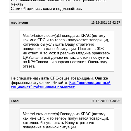
менять.
Сами обгадились-сами и подмывайтесь.
media-com
11-12-2011 13:42:17
NestorLetov писал(а):
Господа из КРАС (потому
как мне СРС и то теперь получается товарищи),
хотелось бы услышать Вашу стратегию
поведения в данной ситуации. Постить в ЖЖ -
не ответ. А то мож я реально блядина оранжево-
ЦРУшная и всё делаю не так, а стоит поступить
по КРАСовски - и анархия наступит. Очень жду
ответа.
Не спешите называть СРС-овцев товарищами. Они же
форменные стукачики. Читайте:
Как "революционный
социалист" гэбэшникам помогает
Load
11-12-2011 14:30:26
NestorLetov писал(а):
Господа из КРАС (потому
как мне СРС и то теперь получается товарищи),
хотелось бы услышать Вашу стратегию
поведения в данной ситуации.