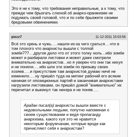
Это я не к тому, что требования неправильные, а к тому, что
прежде чем брызгать слюной об анархо-оранжизме не
подумать своей головой, что и по себе брызжете своими
бредовыми обвинениями.
pizzz7
11-12-2011 15:03:56
Всё это хрень и чужь.....нашли из-за чего сраться....что в
том плохого что анархисты вышли с толпой
зомби???....другое дело что от этого толку ноль...ибо зомби
может и разбирали листовки и может даже смотрели
внимательно на анархистов...но я уверен что они так нихуя
и не поняли.....ибо шли эти зомби по призыву своих
хозяев.....и присутствие там анархистов думаю ничё не
изменило.....ну пришёл туда на митинг рабочий его всякие
начиная от опозиционных партий и заканчивая анархистами
нагрузили листовками, он пришёл домой "внимательно" их
перечитал и выкинул так нихера и не поняв.....
Арадан писал(а):
анархисты вышли вместе с
недовольными людьми, попутно напоминая о
своем существовании и ведя пропаганду
анархизма. какого хуя это не нравится
некоторым форумчанам, которые вроде как
причисляют себя к анархистам?