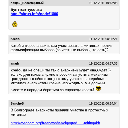
Кащей_Бессмертный
10-12-2011 19:13:08
Бунт как тусовка
http://aitrus.info/node/1806
Kredo
11-12-2011 00:05:21
Какой интерес анархистам участвовать в митингах против
фальсификации выборов (за честные выборы, то есть)?
anarh
11-12-2011 04:27:33
kredo
, да не спеши ты так с анархией) будет она,будет ))
только для начала нужно в россии запустить механизм
гражданского общества ,поэтому участие в подобных
митингах анархистам крайне необходимо. мы должны
вместе с народом бороться за справедливость!
SancheS
11-12-2011 06:14:04
В Волгограде анархисты приняли участие в протестных
митингах
http://avtonom.org/freenews/v-volgograd ... -mitingakh