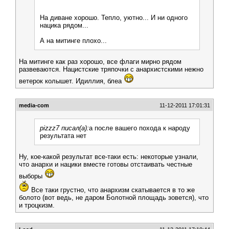
На диване хорошо. Тепло, уютно... И ни одного
нацика рядом...
А на митинге плохо...
На митинге как раз хорошо, все флаги мирно рядом
развеваются. Нацистские тряпочки с анархистскими нежно
ветерок колышет. Идиллия, блеа
media-com
11-12-2011 17:01:31
pizzz7 писал(а):
а после вашего похода к народу
результата нет
Ну, кое-какой результат все-таки есть: некоторые узнали,
что анархи и нацики вместе готовы отстаивать честные
выборы
Все таки грустно, что анархизм скатывается в то же
болото (вот ведь, не даром Болотной площадь зовется), что
и троцкизм.