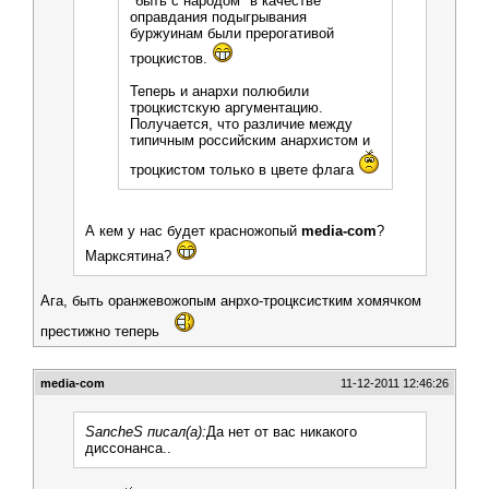
"быть с народом" в качестве
оправдания подыгрывания
буржуинам были прерогативой
троцкистов.
Теперь и анархи полюбили
троцкистскую аргументацию.
Получается, что различие между
типичным российским анархистом и
троцкистом только в цвете флага
А кем у нас будет красножопый
media-com
?
Марксятина?
Ага, быть оранжевожопым анрхо-троцксистким хомячком
престижно теперь
media-com
11-12-2011 12:46:26
SancheS писал(а):
Да нет от вас никакого
диссонанса..