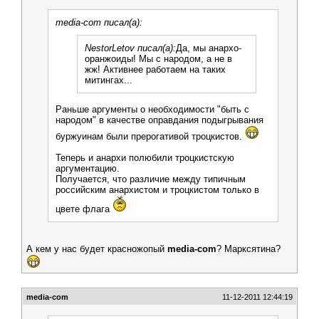
media-com писал(а):
NestorLetov писал(а):
Да, мы анархо-
оранжоиды! Мы с народом, а не в
жж! Активнее работаем на таких
митингах...
Раньше аргументы о необходимости "быть с
народом" в качестве оправдания подыгрывания
буржуинам были прерогативой троцкистов.
Теперь и анархи полюбили троцкистскую
аргументацию.
Получается, что различие между типичным
российским анархистом и троцкистом только в
цвете флага
А кем у нас будет красножопый
media-com
? Марксятина?
media-com
11-12-2011 12:44:19