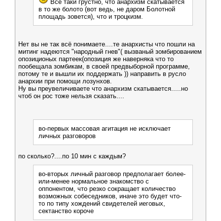
Все таки грустно, что анархизм скатывается
в то же болото (вот ведь, не даром Болотной
площадь зовется), что и троцкизм.
Нет вы не так всё понимаете....те анархисты что пошли на
митинг надеются "народный гнев"( вызваный зомбированием
опозиционых партеек(опозиция же наверняка что то
пообещала зомбикам, в своей предвыборной программе,
потому те и вышли их поддержать )) направить в русло
анархии при помощи лозунхов.
Ну вы преувеличиваете что анархизм скатывается.....но
чтоб он рос тоже нельзя сказать....
во-первых массовая агитация не исключает
личных разговоров
по сколько?....по 10 мин с каждым?
во-вторых личный разговор предполагает более-
или-менее нормальное знакомство с
оппонентом, что резко сокращает количество
возможных собеседников, иначе это будет что-
то по типу хождений свидетелей иеговых,
сектанство короче