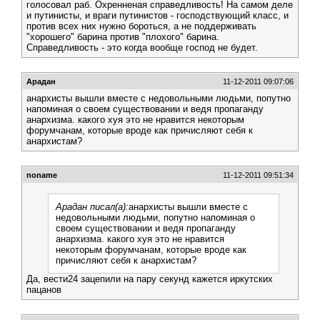
голосовал раб. Охренненая справедливость! На самом деле
и путинисты, и враги путинистов - господствующий класс, и
против всех них нужно бороться, а не поддерживать
"хорошего" барина против "плохого" барина.
Справедливость - это когда вообще господ не будет.
Арадан
11-12-2011 09:07:06
анархисты вышли вместе с недовольными людьми, попутно
напоминая о своем существовании и ведя пропаганду
анархизма. какого хуя это не нравится некоторым
форумчанам, которые вроде как причисляют себя к
анархистам?
noname
11-12-2011 09:51:34
Арадан писал(а):
анархисты вышли вместе с
недовольными людьми, попутно напоминая о
своем существовании и ведя пропаганду
анархизма. какого хуя это не нравится
некоторым форумчанам, которые вроде как
причисляют себя к анархистам?
Да, вести24 зацепили на пару секунд кажется иркутских
пацанов