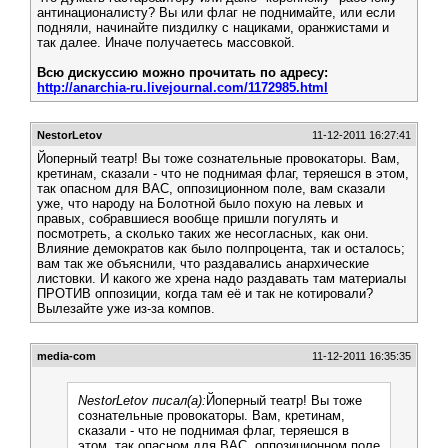
антинационалисту? Вы или флаг не поднимайте, или если
подняли, начинайте пиздилку с нациками, оранжистами и
так далее. Иначе получаетесь массовкой.
Всю дискуссию можно прочитать по адресу:
http://anarchia-ru.livejournal.com/1172985.html
NestorLetov
11-12-2011 16:27:41
Йоперный театр! Вы тоже сознательные провокаторы. Вам,
кретинам, сказали - что не поднимая флаг, теряешся в этом,
так опасном для ВАС, оппозиционном поле, вам сказали
уже, что народу на Болотной было похую на левых и
правых, собравшиеся вообще пришли погулять и
посмотреть, а сколько таких же несогласных, как они.
Влияние демократов как было полпроцента, так и осталось;
вам так же объяснили, что раздавались анархические
листовки. И какого же хрена надо раздавать там материалы
ПРОТИВ оппозиции, когда там её и так не котировали?
Вылезайте уже из-за компов.
media-com
11-12-2011 16:35:35
NestorLetov писал(а):
Йоперный театр! Вы тоже
сознательные провокаторы. Вам, кретинам,
сказали - что не поднимая флаг, теряешся в
этом, так опасном для ВАС, оппозиционном поле