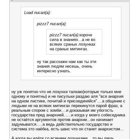
Load писал(а):
pizzz7 писал(а):
pizzz7 писал(а):
короче
сила в знаниях...а не во
всяких сраных лозунках
на сраных митингах.
ну так расскажи нам как ты эти
знания людям несешь, очень
интересно узнать.
ну уж понятно что не лозунхи талкаю(которые только мне
одному и понятны) и не писульки раздаю аля "вся анархия
на одном листике, почитай и присоединяйся"....а общение с
людьми не на всяких митингах перекинутся парой фраз, а
реальным спором с зомби....и доказывая им убогость
государства пред анархией......и когда у моего собеседника
не остаётся аргументов против анархии...он начинает
задумыватся.....а ведь действительно государство и
система это наёбка, есть шанс что он станет анархистом...
А когда вы идёте со всякими лозунхами....то вы лишь