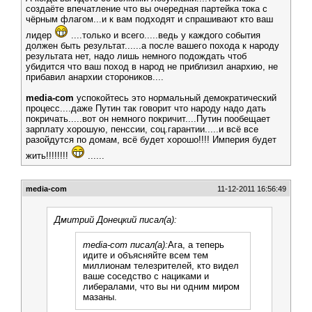
создаёте впечатление что вы очередная партейка тока с
чёрным флагом...и к вам подходят и спрашивают кто ваш
лидер
....только и всего.....ведь у каждого события
должен быть результат......а после вашего похода к народу
результата нет, надо лишь немного подождать чтоб
убидится что ваш поход в народ не приблизил анархию, не
прибавил анархии стороников....
media-com
успокойтесь это нормальный демократический
процесс....даже Путин так говорит что народу надо дать
покричать.....вот он немного покричит....Путин пообещает
зарплату хорошую, пенссии, соц.гарантии.....и всё все
разойдутся по домам, всё будет хорошо!!!! Империя будет
жить!!!!!!!!
......
media-com
11-12-2011 16:56:49
Дмитрий Донецкий писал(а):
media-com писал(а):
Ага, а теперь
идите и объясняйте всем тем
миллионам телезрителей, кто видел
ваше соседство с нациками и
либералами, что вы ни одним миром
мазаны.