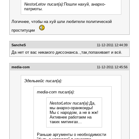
NestorLetov писал(а):
Пошли нахуй, анархо-
патриоты.
Логичнее, чтобы на хуй шли любители политической
проституции
SancheS
11-12-2011 12:44:39
Да нет от вас никакого диссонанса..,так,попахивает и всё.
media-com
11-12-2011 12:45:56
Эдельвейс писал(а):
media-com писал(а):
NestorLetov писал(а):
Да,
мы анархо-оранжоиды!
Мы с народом, а не в жж!
Активнее работаем на
таких митингах...
Раньше аргументы о необходимости