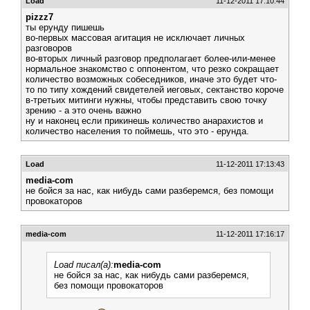
Load
11-12-2011 17:10:44
pizzz7
ты ерунду пишешь
во-первых массовая агитация не исключает личных
разговоров
во-вторых личный разговор предполагает более-или-менее
нормальное знакомство с оппонентом, что резко сокращает
количество возможных собеседников, иначе это будет что-
то по типу хождений свидетелей иеговых, сектанство короче
в-третьих митинги нужны, чтобы представить свою точку
зрению - а это очень важно
ну и наконец если прикинешь количество анарахистов и
количество населения то поймешь, что это - ерунда.
Load
11-12-2011 17:13:43
media-com
не бойся за нас, как нибудь сами разберемся, без помощи
провокаторов
media-com
11-12-2011 17:16:17
Load писал(а):
media-com
не бойся за нас, как нибудь сами разберемся,
без помощи провокаторов