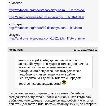
в Москве
http://avtonom.org/news/anarkhisty-na-m ... i-v-moskve
http://samoupravlenie-forum.ru/viewtopi ... 1c3#p45030
в Питере
http://avtonom.org/news/10-dekabrya-san ... hi-vlastei
Иркутск
http://andron-s.livejournal.com/183252.html?style=mine
media-com
11-12-2011 07:12:10
anarh писал(а):
kredo
, да не спеши ты так с
анархией) будет она,будет )) только для начала
нужно в россии запустить механизм
гражданского общества ,поэтому участие в
подобных митингах анархистам крайне
необходимо. мы должны вместе с народом
бороться за справедливость!
Какое отношение к справедливости имеет борьба за
гражданское общество? Честные выборы - это когда раб
выбирает, кого сделать господином над собой, и его голос
при этом достается именно тому хозяину жизни, за которого