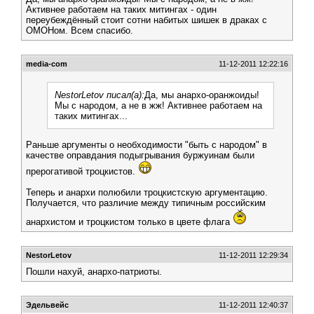
Активнее работаем на таких митингах - один
переубеждённый стоит сотни набитых шишек в драках с
ОМОНом. Всем спасибо.
media-com
11-12-2011 12:22:16
NestorLetov писал(а):
Да, мы анархо-оранжоиды!
Мы с народом, а не в жж! Активнее работаем на
таких митингах...
Раньше аргументы о необходимости "быть с народом" в
качестве оправдания подыгрывания буржуинам были
прерогативой троцкистов.
Теперь и анархи полюбили троцкистскую аргументацию.
Получается, что различие между типичным российским
анархистом и троцкистом только в цвете флага
NestorLetov
11-12-2011 12:29:34
Пошли нахуй, анархо-патриоты.
Эдельвейс
11-12-2011 12:40:37