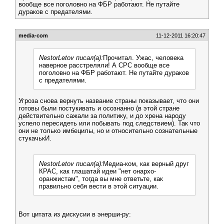
вообще все поголовно на ФБР работают. Не путайте
дураков с предателями.
media-com
11-12-2011 16:20:47
NestorLetov писал(а):
Прочитал. Ужас, человека
наверное расстреляли! А СРС вообще все
поголовно на ФБР работают. Не путайте дураков
с предателями.
Угроза снова вернуть название страны показывает, что они
готовы были постукивать и осознанно (в этой стране
действительно сажали за политику, и до хрена народу
успело пересидеть или побывать под следствием). Так что
они не только имбецилы, но и относительно сознательные
стукачькИ.
NestorLetov писал(а):
Медиа-ком, как верный друг
КРАС, как глашатай идеи "нет онархо-
оранжистам", тогда вы мне ответьте, как
правильно себя вести в этой ситуации.
Вот цитата из дискусии в энерши-ру: