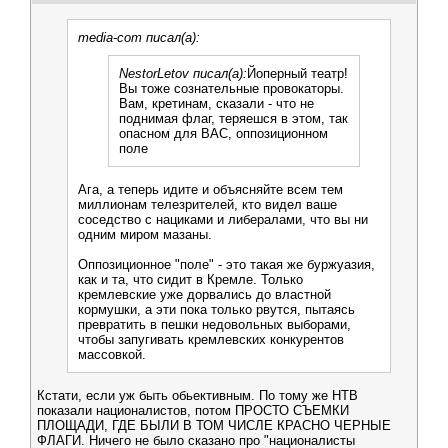
media-com писал(а):
NestorLetov писал(а):
Йоперный театр!
Вы тоже сознательные провокаторы.
Вам, кретинам, сказали - что не
поднимая флаг, теряешся в этом, так
опасном для ВАС, оппозиционном
поле
Ага, а теперь идите и объясняйте всем тем
миллионам телезрителей, кто видел ваше
соседство с нациками и либералами, что вы ни
одним миром мазаны.
Оппозиционное "поле" - это такая же буржуазия,
как и та, что сидит в Кремле. Только
кремлевские уже дорвались до властной
кормушки, а эти пока только рвутся, пытаясь
превратить в пешки недовольных выборами,
чтобы запугивать кремлевских конкурентов
массовкой.
Кстати, если уж быть обьективным. По тому же НТВ
показали националистов, потом ПРОСТО СЪЕМКИ
ПЛОЩАДИ, ГДЕ БЫЛИ В ТОМ ЧИСЛЕ КРАСНО ЧЕРНЫЕ
ФЛАГИ. Ничего не было сказано про "националисты