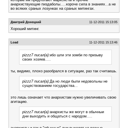
анархиствующие пиздаболы.....короче сила в знаниях...а не
во всяких сраных лозунках на сраных митингах.
Дмитрий Донецкий
11-12-2011 15:13:05
Хороший митинг.
Load
11-12-2011 15:13:46
pizzz7 писал(а):
ибо шли эти зомби по призыву
своих хозяев.....
ты, видимо, плохо разобрался в ситуации, раз так считаешь.
pizzz7 писал(а):
Да но люди были недовольны не
существованием государства...
это лишь означает что анархистам нужно увеличивать свою
агитацию.
pizzz7 писал(а):
анархисты же могут в обычныи
дни выходить и общаться с народом.....
анархисты и так в "обычные" дни выходят на разные