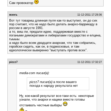
Сам провокатор
ясенъ
11-12-2011 17:29:36
Вот тут товариш длинная пуля как-то выступил, он до сих
пор считает, что не надо было делать анархо-баррикаду в
россии в августе 1991.
а то, виш ли, предали идею, поддерживая вместе с
погаными демократами и либералами государство и елцина,
гыыыы.
а надо было всем двадцати анархам, что там собрались,
геройски сидеть, как он, в подмосковье, и там
идеологически выверенно "выступать против всех".
pizzz7
11-12-2011 17:32:27
media-com писал(а):
pizzz7 писал(а):
а после вашего
похода к народу результата нет
Ну, кое-какой результат все-таки есть: некоторые
узнали, что анархи и нацики вместе готовы
отстаивать честные выборы