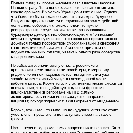
Подняв флаг, вы против желания стали частью массовки.
На всю страну было ясно сказано, кто заявители митинга:
красно-оранжевый хомячок Удальцов и иже с ним. Однако
что было, то было, главное сделать вывод на будущее.
Разумным представляется следующий алгоритм действий:
если снова соберется столько людей, то нужно
распространять среди них листовки, разоблачающие
буржуазную демократию, объясняющие, что "оппозиция"
ничем не лучше путинистов, что коренных перемен можно
добиться только посредством смоорганизации и свержения
капиталистической системы. И конечно, при этом не
поднимать никаких флагов, хватит и одного раза соседства
с националистами.
Не забывайте, значительную часть российского
пролетариата составляют гастарбайтеры, и мирно идя
рядом с колонной националистов, вы одним этим уже
зарабатываете жирный минус в глазах данной части
рабочего класса. Кроме того, и у остальных может сложится
впечатление, что вы действуете единым фронтом с
националистами (в репортаже на НТВ сильно
акцентировалось внимание на соседстве анархов с
нациками; походу журналист и сам охренел от увиденного).
Короче, что было - то было, но на будущих митингах стоит
учесть опыт прошлого, и не наступать снова на старые
грабли.
Про ... перепалку кроме самих анархов никто не знает. Зато
что думать гастарбайтеру или даже "коренному" рабочему-