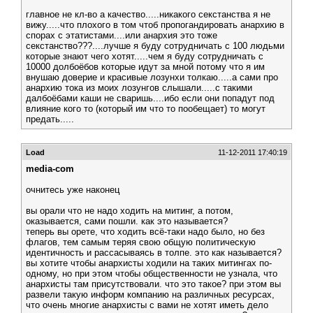
главное не кл-во а качество.....никакого секстанства я не
вижу.....что плохого в том чтоб пропогандировать анархию в
спорах с этатистами....или анархия это тоже
секстанство???....лучше я буду сотрудничать с 100 людьми
которые знают чего хотят.....чем я буду сотрудничать с
10000 долбоёбов которые идут за мной потому что я им
внушаю доверие и красивые лозунхи толкаю.....а сами про
анархию тока из моих лозунгов слышали.....с такими
далбоёбами каши не сваришь....ибо если они попадут под
влияние кого то (который им что то пообещает) то могут
предать.....
Load
11-12-2011 17:40:19
media-com
очнитесь уже наконец
вы орали что не надо ходить на митинг, а потом,
оказывается, сами пошли. как это называется?
теперь вы орете, что ходить всё-таки надо было, но без
флагов, тем самым теряя свою общую политическую
идентичность и рассасываясь в толпе. это как называется?
вы хотите чтобы анархисты ходили на таких митингах по-
одному, но при этом чтобы общественности не узнала, что
анархисты там присутствовали. что это такое? при этом вы
развели такую информ компанию на различных ресурсах,
что очень многие анархисты с вами не хотят иметь дело