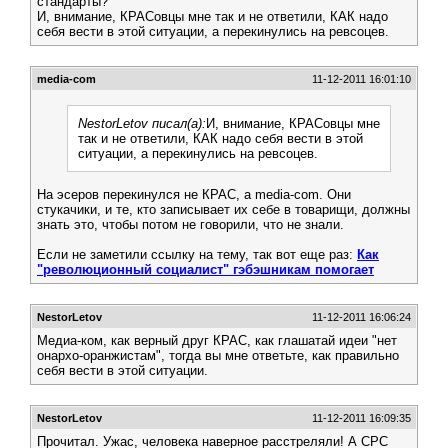
стандарты?
И, внимание, КРАСовцы мне так и не ответили, КАК надо
себя вести в этой ситуации, а перекинулись на ревсоцев.
media-com
11-12-2011 16:01:10
NestorLetov писал(а):
И, внимание, КРАСовцы мне
так и не ответили, КАК надо себя вести в этой
ситуации, а перекинулись на ревсоцев.
На эсеров перекинулся не КРАС, а media-com. Они
стукачики, и те, кто записывает их себе в товарищи, должны
знать это, чтобы потом не говорили, что не знали.
Если не заметили ссылку на тему, так вот еще раз:
Как
"революционный социалист" гэбэшникам помогает
NestorLetov
11-12-2011 16:06:24
Медиа-ком, как верный друг КРАС, как глашатай идеи "нет
онархо-оранжистам", тогда вы мне ответьте, как правильно
себя вести в этой ситуации.
NestorLetov
11-12-2011 16:09:35
Прочитал. Ужас, человека наверное расстреляли! А СРС