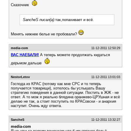
Сказочник
SancheS писал(а):
так,попахивает и всё.
Менять нижнее белье не пробовали?
media-com
11-12-2011 12:50:29
ВАС НАЕБАЛИ!
А теперь можете продолжать кидаться
дерьмом дальше
NestorLetov
11-12-2011 13:01:03
Господа из КРАС (потому как мне СРС и то теперь
получается товарищи), хотелось бы услышать Вашу
стратегию поведения в данной ситуации. Постить в ЖЖ - не
ответ. А то мож я реально блядина оранжево-ЦРУшная и всё
делаю не так, а стоит поступить по КРАСовски - и анархия
наступит. Очень жду ответа.
SancheS
11-12-2011 13:32:27
media-com
Я не нянька всяким вонючкам-что б им грязное бельё