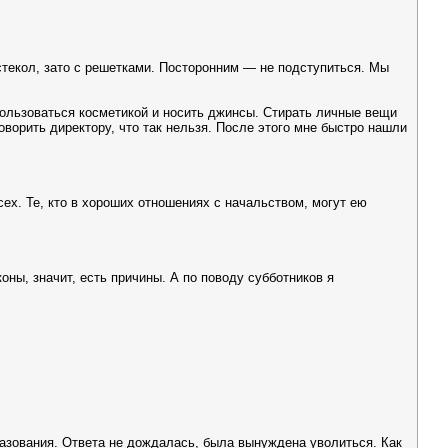
стекол, зато с решетками. Посторонним — не подступиться. Мы
пользоваться косметикой и носить джинсы. Стирать личные вещи
оворить директору, что так нельзя. После этого мне быстро нашли
ех. Те, кто в хороших отношениях с начальством, могут ею
ны, значит, есть причины. А по поводу субботников я
азования. Ответа не дождалась, была вынуждена уволиться. Как