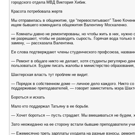
городского отдела МВД Виктория Хибик.
Красота потребовала жертв
Мы отправилась в общежитие, где “перевоспитывают” Таню Коченк
ищем бывшего коменданта общежития Валентину Москаленко.
— Комнаты давно не ремонтированы, но чтобы жить в них, нужно 
не разрешают, чтобы не разводить сырость. Горячая вода только 
замену, — рассказала Валентина.
Ее слова подтверждают члены студенческого профсоюза, названн
— Ремонт в общаге никто не делает, хотя студенты регулярно ден
пользоваться. Будем писать жалобы в министерство образования
Шахтерская власть тут проблем не видит.
— Порядок в собственном доме — личное дело каждого. Никто со с
поддерживаю преподавателей, — говорит заместитель мэра Шахте
Бороться и искать
Мало кто поддержал Татьяну в ее борьбе.
— Хочет бороться — пусть страдает. Мы вмешиваться не будем, х
Зато неожиданно на ее сторону встали бывшие преподаватели уч
— Ежемесячно треть зарплаты уходила на разные взносы, ремонт