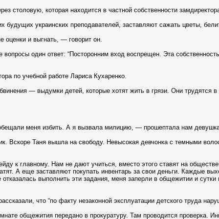
ерез столовую, которая находится в частной собственности замдиректора
ругих будущих украинских преподавателей, заставляют сажать цветы, бел
е оценки и выгнать, — говорит он.
е вопросы один ответ: “Посторонним вход воспрещен. Эта собственност
тора по учебной работе Лариса Кухаренко.
бвинения — выдумки детей, которые хотят жить в грязи. Они трудятся в
ообещали меня избить. А я вызвала милицию, — прошептала нам девушка
к. Вскоре Таня вышла на свободу. Невысокая девчонка с темными волос
йду к главному. Нам не дают учиться, вместо этого ставят на обществ
тят. А еще заставляют покупать инвентарь за свои деньги. Каждые выхо
 отказалась выполнить эти задания, меня заперли в общежитии и сутки
ассказали, что “по факту незаконной эксплуатации детского труда нару
омнате общежития передано в прокуратуру. Там проводится проверка. И