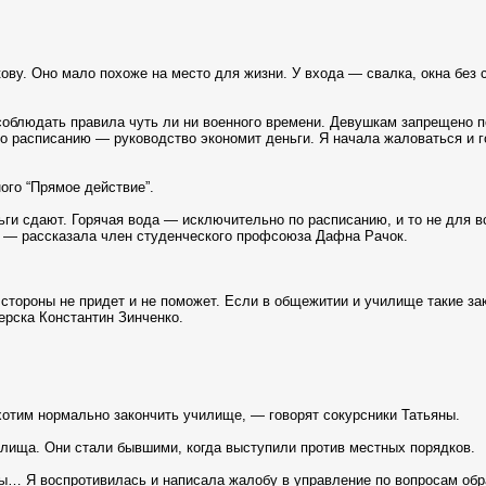
ову. Оно мало похоже на место для жизни. У входа — свалка, окна без 
соблюдать правила чуть ли ни военного времени. Девушкам запрещено 
по расписанию — руководство экономит деньги. Я начала жаловаться и г
ого “Прямое действие”.
ьги сдают. Горячая вода — исключительно по расписанию, и то не для вс
, — рассказала член студенческого профсоюза Дафна Рачок.
тороны не придет и не поможет. Если в общежитии и училище такие зако
рска Константин Зинченко.
отим нормально закончить училище, — говорят сокурсники Татьяны.
илища. Они стали бывшими, когда выступили против местных порядков.
ы… Я воспротивилась и написала жалобу в управление по вопросам обр