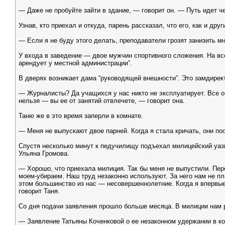
— Даже не пробуйте зайти в здание, — говорит он. — Путь идет ч
Узнав, кто приехал и откуда, парень рассказал, что его, как и д
— Если я не буду этого делать, преподаватели грозят занизить мн
У входа в заведение — двое мужчин спортивного сложения. На вс
арендует у местной администрации”.
В дверях возникает дама “руководящей внешности”. Это замдирек
— Журналисты? Да учащихся у нас никто не эксплуатирует. Все о
нельзя — вы ее от занятий отвлечете, — говорит она.
Таню же в это время заперли в комнате.
— Меня не выпускают двое парней. Когда я стала кричать, они п
Спустя несколько минут к педучилищу подъехал милицейский уази
Ульяна Громова.
— Хорошо, что приехала милиция. Так бы меня не выпустили. Пере
моем-убираем. Наш труд незаконно используют. За него нам не пла
этом большинство из нас — несовершеннолетние. Когда я впервые
говорит Таня.
Со дня подачи заявления прошло больше месяца. В милиции нам р
— Заявление Татьяны Коченковой о ее незаконном удержании в к