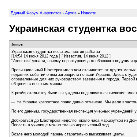
Единый Форум Анархистов - Архив
»
Новости
Украинская студентка во
Jumper
Украинская студентка восстала против рабства
[14:54 14 июня 2012 года ] [ Известия, 14 июня 2012 ]
“Известия” узнали, почему первокурсница донбасского педучилищ
Провинциальный Шахтерск мало чем отличается от других малых 
недавних событий о нем заговорили по всей Украине. Здесь студ
определенные для них руководством заведения и города. Первой в
общения с внешним миром.
К разбирательству были вынуждены подключиться киевские власт
— На Украине крепостное право давно отменено. Мы дали властям
По его данным, государственная инспекция учебных учреждений у
Добираться до Шахтерска недолго, около часа маршруткой из Дон
Попасть в училище можно только через черный ход.
Возле него молодой парень старательно высаживает цветы.