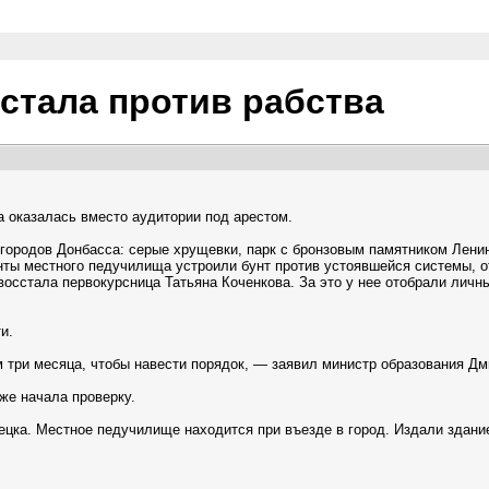
сстала против рабства
а оказалась вместо аудитории под арестом.
городов Донбасса: серые хрущевки, парк с бронзовым памятником Ленин
енты местного педучилища устроили бунт против устоявшейся системы, 
осстала первокурсница Татьяна Коченкова. За это у нее отобрали личны
и.
 три месяца, чтобы навести порядок, — заявил министр образования Дм
же начала проверку.
ецка. Местное педучилище находится при въезде в город. Издали здани