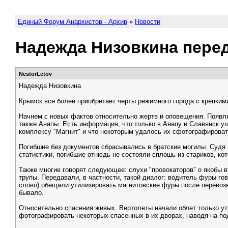
Единый Форум Анархистов - Архив
»
Новости
Надежда Низовкина пере
NestorLetov
Надежда Низовкина
Крымск все более приобретает черты режимного города с крепким
Начнем с новых фактов относительно жертв и оповещения. Появля
также Анапы. Есть информация, что только в Анапу и Славянск у
комплексу "Магнит" и что некоторым удалось их сфотографироват
Погибшие без документов сбрасывались в братские могилы. Судя 
статистики, погибшие отнюдь не состояли сплошь из стариков, ко
Также многие говорят следующее: слухи "провокаторов" о якобы в
трупы. Передавали, в частности, такой диалог: водитель фуры гов
слово) обещали утилизировать магнитовские фуры после перевозки
бывало.
Относительно спасения живых. Вертолеты начали облет только ут
фотографировать некоторых спасенных в их дворах, наводя на п