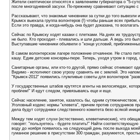
Жители скептически относятся к заявлениям губернатора о "5-су
после многодневной засухи. По-прежнему сравнивают ситуацию с н
Рассказывают, что знакомые чиновники за сутки до того вывезли 
Крымск выехала группа волонтеров (!) чтобы раньше всех прибыть
Если это правда, и когда-нибудь она будет доказана, то возлага
Сейчас по Крымску ходят казаки с плетками. На днях их трудоус
не было. Кто проходил - плевались и шли дальше. А ведь это был
Выступавшие чиновники объявили о "конце условий, приближенных
В самом волонтерском лагере положение отчаянное. Не стало пить
кашу. Едим детские консервы-пюре. Теперь, уходя утром в город, 
Санитарные органы, или кто-то другой, прямо сейчас отнимают од
Видимо - исполняют свою угрозу сравнять ее с землей. Это напоми
"Крымск-2012" появились глумливые советы для волонтеров "разве
У государственных штабов крутятся агенты на велосипедах, которы
проблем!" И едут следом, привязываясь еще и еще.
Сейчас население, занятое, казалось бы, одним сутяжничеством, 
Уголовный кодекс нормы "клевета", причем против сотрудников пр
дела будут сотрудники следственного комитета безо всякой иници
Между тем ходят слухи (естественно, клеветнические), что обещан
говорят: "пользуетесь - будете платить!" Найти соответствующую 
воду до ноября появилось на следующий день после выхода моей п
гуманное решение в присутствии 300 граждан, разумеется, просты