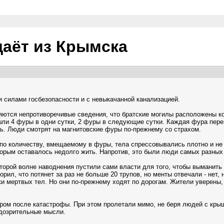
даёт из Крымска
и силами госбезопасности и с невыкачанной канализацией.
ются непротиворечивые сведения, что братские могилы расположены кон
шли 4 фуры в одни сутки, 2 фуры в следующие сутки. Каждая фура пер
ь. Люди смотрят на магнитовские фуры по-прежнему со страхом.
по количеству, вмещаемому в фуры, тела спрессовывались плотно и не
торым оставалось недолго жить. Напротив, это были люди самых разных 
торой волне наводнения пустили сами власти для того, чтобы выманить 
орил, что потянет за раз не больше 20 трупов, но менты отвечали - нет
 мертвых тел. Но они по-прежнему ходят по дорогам. Жители уверены, 
ром после катастрофы. При этом пролетали мимо, не беря людей с крыш
одозрительные мысли.