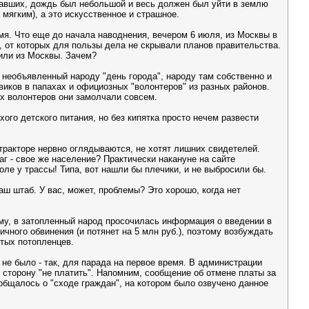
адавших, дождь был небольшой и весь должен был уйти в землю
мягким), а это искусственное и страшное.
емя. Что еще до начала наводнения, вечером 6 июля, из Москвы в
, от которых для пользы дела не скрывали планов правительства.
вили из Москвы. Зачем?
 необъявленный народу "день города", народу там собственно и
виков в папахах и официозных "волонтеров" из разных районов.
х волонтеров они замолчали совсем.
ого детского питания, но без кипятка просто нечем развести
 тракторе нервно оглядываются, не хотят лишних свидетелей.
аг - свое же население? Практически накануне на сайте
ле у трассы! Типа, вот нашли бы плечики, и не выбросили бы.
аш штаб. У вас, может, проблемы? Это хорошо, когда нет
ему, в затопленный народ просочилась информация о введении в
чного обвинения (и потянет на 5 млн руб.), поэтому возбуждать
стых потопленцев.
 не было - так, для парада на первое время. В администрации
в сторону "не платить". Напомним, сообщение об отмене платы за
ообщалось о "сходе граждан", на котором было озвучено данное