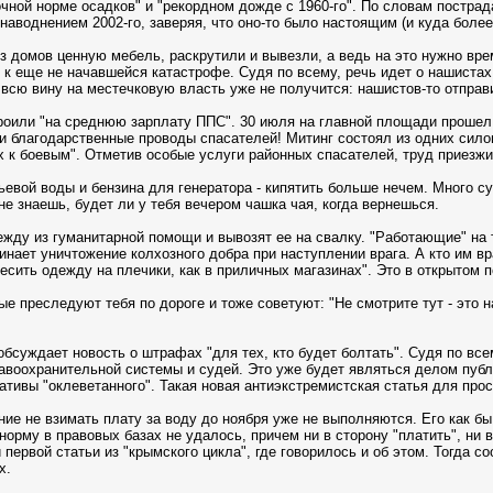
точной норме осадков" и "рекордном дожде с 1960-го". По словам постр
аводнением 2002-го, заверяя, что оно-то было настоящим (и куда более 
из домов ценную мебель, раскрутили и вывезли, а ведь на это нужно вр
 к еще не начавшейся катастрофе. Судя по всему, речь идет о нашистах
ть всю вину на местечковую власть уже не получится: нашистов-то отпра
троили "на среднюю зарплату ППС". 30 июля на главной площади прошел
и благодарственные проводы спасателей! Митинг состоял из одних сило
 к боевым". Отметив особые услуги районных спасателей, труд приезжи
евой воды и бензина для генератора - кипятить больше нечем. Много сух
не знаешь, будет ли у тебя вечером чашка чая, когда вернешься.
ежду из гуманитарной помощи и вывозят ее на свалку. "Работающие" на
нает уничтожение колхозного добра при наступлении врага. А кто им вр
сить одежду на плечики, как в приличных магазинах". Это в открытом по
е преследуют тебя по дороге и тоже советуют: "Не смотрите тут - это н
обсуждает новость о штрафах "для тех, кто будет болтать". Судя по вс
авоохранительной системы и судей. Это уже будет являться делом публи
ативы "оклеветанного". Такая новая антиэкстремистская статья для про
ие не взимать плату за воду до ноября уже не выполняются. Его как бы
норму в правовых базах не удалось, причем ни в сторону "платить", ни 
ервой статьи из "крымского цикла", где говорилось и об этом. Тогда с
х.