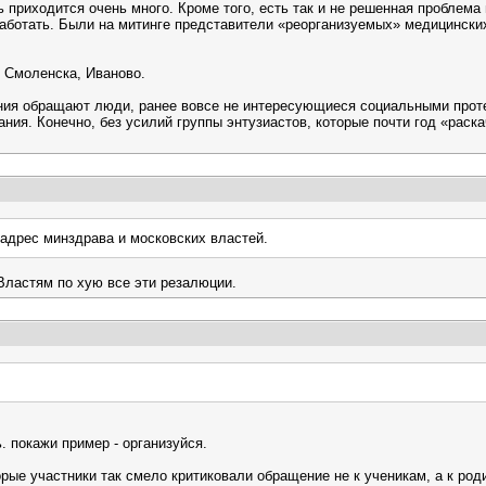
ь приходится очень много. Кроме того, есть так и не решенная проблема
аботать. Были на митинге представители «реорганизуемых» медицинских
, Смоленска, Иваново.
ания обращают люди, ранее вовсе не интересующиеся социальными прот
ия. Конечно, без усилий группы энтузиастов, которые почти год «раска
адрес минздрава и московских властей.
Властям по хую все эти резалюции.
. покажи пример - организуйся.
торые участники так смело критиковали обращение не к ученикам, а к род