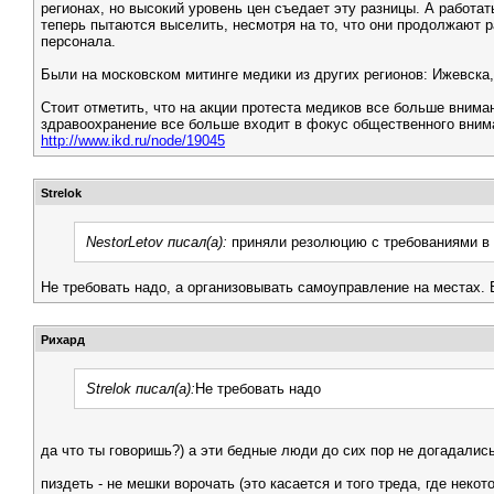
регионах, но высокий уровень цен съедает эту разницы. А работат
теперь пытаются выселить, несмотря на то, что они продолжают р
персонала.
Были на московском митинге медики из других регионов: Ижевска
Стоит отметить, что на акции протеста медиков все больше вним
здравоохранение все больше входит в фокус общественного вниман
http://www.ikd.ru/node/19045
Strelok
NestorLetov писал(а):
приняли резолюцию с требованиями в 
Не требовать надо, а организовывать самоуправление на местах. 
Рихард
Strelok писал(а):
Не требовать надо
да что ты говоришь?) а эти бедные люди до сих пор не догадались
пиздеть - не мешки ворочать (это касается и того треда, где неко