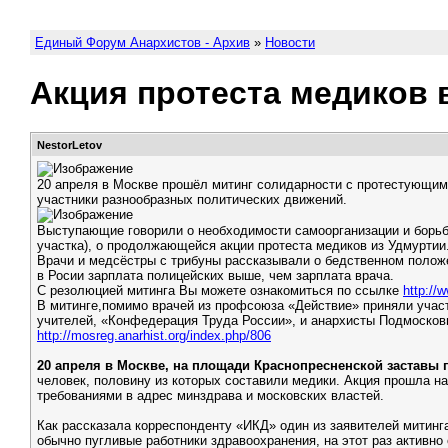
Единый Форум Анархистов - Архив
»
Новости
Акция протеста медиков 
NestorLetov
20 апреля в Москве прошёл митинг солидарности с протестующими
участники разнообразных политических движений.
Выступающие говорили о необходимости самоорганизации и борьбы 
участка), о продолжающейся акции протеста медиков из Удмуртии
Врачи и медсёстры с трибуны рассказывали о бедственном положе
в Росии зарплата полицейских выше, чем зарплата врача.
C резолюцией митинга Вы можете ознакомиться по ссылке
http://
В митинге,помимо врачей из профсоюза «Действие» приняли учас
учителей, «Конфедерация Труда России», и анархисты Подмосков
http://mosreg.anarhist.org/index.php/806
20 апреля в Москве, на площади Краснопресненской заставы 
человек, половину из которых составили медики. Акция прошла 
требованиями в адрес минздрава и московских властей.
Как рассказала корреспонденту «ИКД» один из заявителей митинг
обычно пугливые работники здравоохранения, на этот раз активно