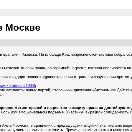
в Москве
 врачами г.Ижевска. На плошади Краснопресненской заставы собралось
медиков за свои права, об огромной нагрузке, которая сваливается на 
.
нии государственного здравоохранения,о травле и запугивании протесту
www.ikd.ru/node/19045
тие активисты левых партий, сторонники движения «Автономное Действ
ья.
прошел митинг врачей и пациентов в защиту права на достойную м
на большом эмоциональном подъеме. Участники выразили солидарность
а Алла Фролова, в сравнении с предыдущими акциями значительно вырос
 откликнулись на призыв выступить. Причина в том, что хотя в москов