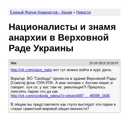
Единый Форум Анархистов - Архив
»
Новости
Националисты и знамя
анархии в Верховной
Раде Украины
Vim
15-10-2013 19:18:47
http://vk.com/opus_natio
вот тут можно войти в курс дела.
Вкратце. ВО "Свобода" пронесла в здание Верховной Рады
(Совета) флаг ОУН-УПА. А мне человек с Англии пишет и
говорит: хуя се, у вас там че, революция?! Пришлось
пояснять парню что да как.
http://vk.com/svoboda_odesa?z=photo4487 ... 46599_1646
В общем вы представляете как глупо выглядят эти парни в
глазах грамотной мировой общественности?