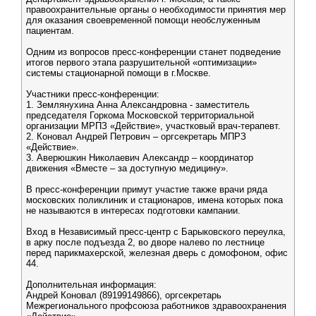
правоохранительные органы о необходимости принятия мер
для оказания своевременной помощи необслуженным
пациентам.
Одним из вопросов пресс-конференции станет подведение
итогов первого этапа разрушительной «оптимизации»
системы стационарной помощи в г.Москве.
Участники пресс-конференции:
1. Землянухина Анна Александровна - заместитель
председателя Горкома Московской территориальной
организации МРПЗ «Действие», участковый врач-терапевт.
2. Коновал Андрей Петрович – оргсекретарь МПРЗ
«Действие».
3. Аверюшкин Николаевич Александр – координатор
движения «Вместе – за доступную медицину».
В пресс-конференции примут участие также врачи ряда
московских поликлиник и стационаров, имена которых пока
не называются в интересах подготовки кампании.
Вход в Независимый пресс-центр с Барыковского переулка,
в арку после подъезда 2, во дворе налево по лестнице
перед парикмахерской, железная дверь с домофоном, офис
44.
Дополнительная информация:
Андрей Коновал (89199149866), оргсекретарь
Межрегионального профсоюза работников здравоохранения