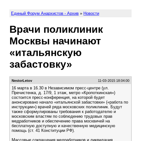
Единый Форум Анархистов - Архив
»
Новости
Врачи поликлиник
Москвы начинают
«итальянскую
забастовку»
NestorLetov
11-03-2015 18:04:00
16 марта в 16.30 в Независимом пресс-центре (ул.
Пречистенка, д. 17/9, 1 этаж, метро «Кропоткинская»)
состоится пресс-конференция, на которой будет
анонсировано начало «итальянской забастовки» («работа по
инструкции») врачей ряда московских поликлиник. Будут
также сформулированы требования к работодателю и
московским властям по соблюдению трудовых прав
медработников и обеспечению права москвичей на
бесплатную доступную и качественную медицинскую
помощь (ст. 41 Конституции РФ).
Массовые сокращения медработников и ликвидация