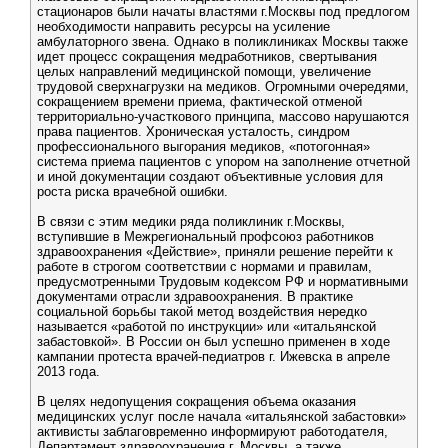
стационаров были начаты властями г.Москвы под предлогом
необходимости направить ресурсы на усиление
амбулаторного звена. Однако в поликлиниках Москвы также
идет процесс сокращения медработников, свертывания
целых направлений медицинской помощи, увеличение
трудовой сверхнагрузки на медиков. Огромными очередями,
сокращением времени приема, фактической отменой
территориально-участкового принципа, массово нарушаются
права пациентов. Хроническая усталость, синдром
профессионального выгорания медиков, «потогонная»
система приема пациентов с упором на заполнение отчетной
и иной документации создают объективные условия для
роста риска врачебной ошибки.
В связи с этим медики ряда поликлиник г.Москвы,
вступившие в Межрегиональный профсоюз работников
здравоохранения «Действие», приняли решение перейти к
работе в строгом соответствии с нормами и правилам,
предусмотренными Трудовым кодексом РФ и нормативными
документами отрасли здравоохранения. В практике
социальной борьбы такой метод воздействия нередко
называется «работой по инструкции» или «итальянской
забастовкой». В России он был успешно применен в ходе
кампании протеста врачей-педиатров г. Ижевска в апреле
2013 года.
В целях недопущения сокращения объема оказания
медицинских услуг после начала «итальянской забастовки»
активисты заблаговременно информируют работодателя,
Департамент здравоохранения г. Москвы, а также