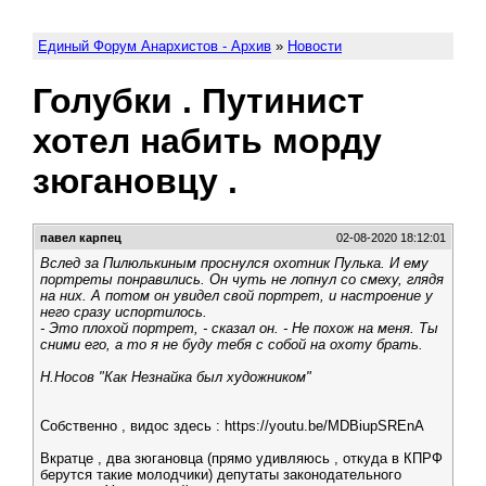
Единый Форум Анархистов - Архив
»
Новости
Голубки . Путинист
хотел набить морду
зюгановцу .
павел карпец
02-08-2020 18:12:01
Вслед за Пилюлькиным проснулся охотник Пулька. И ему
портреты понравились. Он чуть не лопнул со смеху, глядя
на них. А потом он увидел свой портрет, и настроение у
него сразу испортилось.
- Это плохой портрет, - сказал он. - Не похож на меня. Ты
сними его, а то я не буду тебя с собой на охоту брать.
Н.Носов "Как Незнайка был художником"
Собственно , видос здесь : https://youtu.be/MDBiupSREnA
Вкратце , два зюгановца (прямо удивляюсь , откуда в КПРФ
берутся такие молодчики) депутаты законодательного