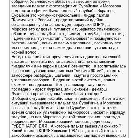
собрания Ульяновской области , вывесили во время
заседания плакат с фотографиями Сурайкина и Морозова ,
под фотографиями была подпись "голубки" . Вкратце ,
Сурайкин это коммунист-раскольник , лидер партии
"Коммунисты России" , представляющий идейно-
организационную опасность для верхушки КПРФ , а
Морозов это олдовый путинист и губернатор Ульяновской
области , ну а "голубки" это , видимо , голуби , просто птицы
. Деление на "путинистов" , "зюгановцев" и "коммунистов-
раскольников" , конечно весьма условное , поскольку все
мы понимаем , что на самом деле все они путинисты до
корней волос .
Но тут тоже не стоит преувеличивать единство нынешней
системы - всё-таки воспитывалась она не сталинскими
пиздюлями и не верой в царя и отечество , а воспитывалась
нынешняя путинистская система "лихими 90-ми" , то есть в
атмосфере разброда , шатания , смуты и просто мелких
уголовных разборок . Людишки в этой системе , прямо
скажем , ненадежные . Вот , например , случаи из
последних - арест Фургала или , скажем , демарш
Лукашенко против группы "российских граждан" .
В общем ситуация нестабильная и тревожная . И вот в этой
ситуации вывешивается плакат где Сурайкина и Морозова
называют "голубками" . Ладно Сурайкин - этот , с точки
зрения олдовых ульяновских единоросов , может и вправду
голубок , но вот Морозова ,с этой точки зрения , зря туда
пририсовали . Морозов хороший человек , единорос ,
ГУБЕРНАТОР БЛЯ . A которые плакат вывесили они кто ?
Какой-то член КПРФ Хакимов 1987 г.р. , который х.з. как в
заксобрании оказался , а вы..ывается святых вон выноси . В