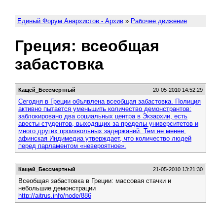
Единый Форум Анархистов - Архив
»
Рабочее движение
Греция: всеобщая
забастовка
Кащей_Бессмертный
20-05-2010 14:52:29
Сегодня в Греции объявлена всеобщая забастовка. Полиция
активно пытается уменьшить количество демонстрантов:
заблокировано два социальных центра в Экзархии, есть
аресты студентов, выходящих за пределы университетов и
много других произвольных задержаний. Тем не менее,
афинская Индимедиа утверждает, что количество людей
перед парламентом «невероятное».
Кащей_Бессмертный
21-05-2010 13:21:30
Всеобщая забастовка в Греции: массовая стачки и
небольшие демонстрации
http://aitrus.info/node/886